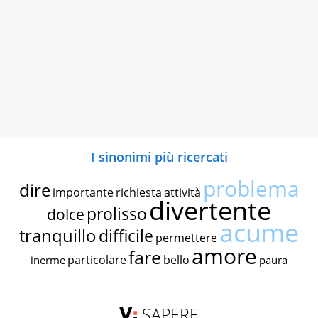
I sinonimi più ricercati
problema
dire
importante
richiesta
attività
divertente
prolisso
dolce
acume
tranquillo
difficile
permettere
amore
fare
particolare
bello
inerme
paura
SAPERE