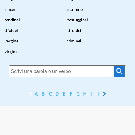
silicei
staminei
tendinei
testugginei
tifoidei
tiroidei
verginei
viminei
virginei
A
B
C
D
E
F
G
H
I
J
K
L
M
N