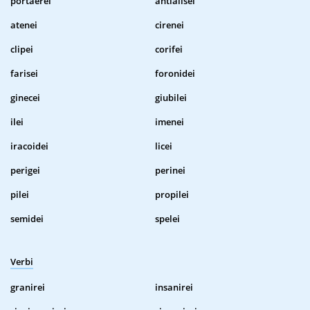
portaerei
antialisei
atenei
cirenei
clipei
corifei
farisei
foronidei
ginecei
giubilei
ilei
imenei
iracoidei
licei
perigei
perinei
pilei
propilei
semidei
spelei
Verbi
granirei
insanirei