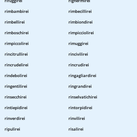
rifuggirei
righermirei
rimbambirei
rimbecillirei
rimbellirei
rimbiondirei
rimboschirei
rimpicciolirei
rimpiccolirei
rimuggirei
rincitrullirei
rincivilirei
rincrudelirei
rincrudirei
rindebolirei
ringagliardirei
ringentilirei
ringrandirei
rinsecchirei
rinselvatichirei
rintiepidirei
rintorpidirei
rinverdirei
rinvilirei
ripulirei
risalirei