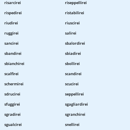
risarcirei
riseppellirei
rispedirei
ristabilirei
riudirei
riuscirei
ruggirei
salirei
sancirei
sbalordirei
sbandirei
sbiadirei
sbianchirei
sbollirei
scalfirei
scandirei
schermirei
scucirei
sdrucirei
seppellirei
sfuggirei
sgagliardirei
sgradirei
sgranchirei
sgualcirei
snellirei