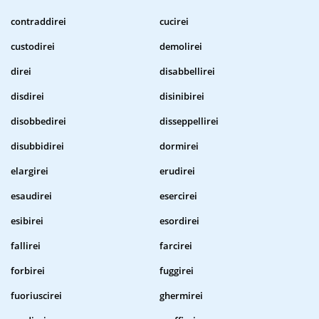
contraddirei
cucirei
custodirei
demolirei
direi
disabbellirei
disdirei
disinibirei
disobbedirei
disseppellirei
disubbidirei
dormirei
elargirei
erudirei
esaudirei
esercirei
esibirei
esordirei
fallirei
farcirei
forbirei
fuggirei
fuoriuscirei
ghermirei