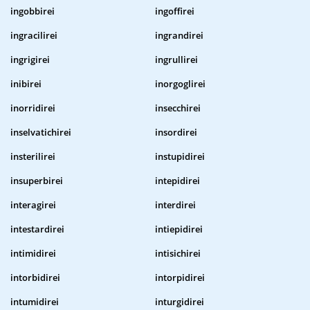
ingobbirei
ingoffirei
ingracilirei
ingrandirei
ingrigirei
ingrullirei
inibirei
inorgoglirei
inorridirei
insecchirei
inselvatichirei
insordirei
insterilirei
instupidirei
insuperbirei
intepidirei
interagirei
interdirei
intestardirei
intiepidirei
intimidirei
intisichirei
intorbidirei
intorpidirei
intumidirei
inturgidirei