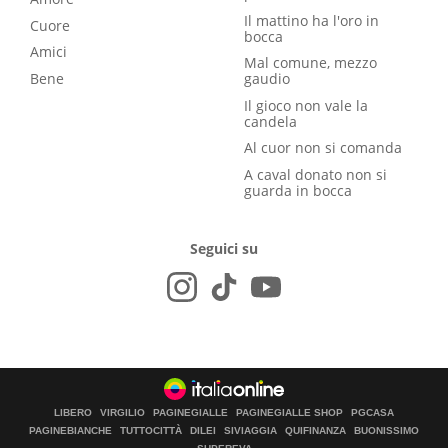
Il mattino ha l'oro in
Cuore
bocca
Amici
Mal comune, mezzo
Bene
gaudio
Il gioco non vale la
candela
Al cuor non si comanda
A caval donato non si
guarda in bocca
Seguici su
LIBERO
VIRGILIO
PAGINEGIALLE
PAGINEGIALLE SHOP
PGCASA
PAGINEBIANCHE
TUTTOCITTÀ
DILEI
SIVIAGGIA
QUIFINANZA
BUONISSIMO