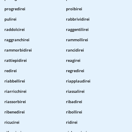
progredirei
proibirei
pulirei
rabbrividirei
raddolcirei
raggentilirei
raggranchirei
rammollirei
rammorbidirei
rancidirei
rattiepidirei
reagirei
redirei
regredirei
riabbellirei
riapplaudirei
riarricchirei
riassalirei
riassorbirei
ribadirei
ribenedirei
ribollirei
ricucirei
ridirei