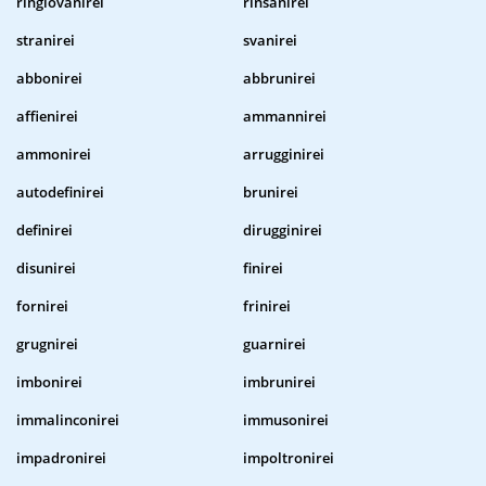
ringiovanirei
rinsanirei
stranirei
svanirei
abbonirei
abbrunirei
affienirei
ammannirei
ammonirei
arrugginirei
autodefinirei
brunirei
definirei
dirugginirei
disunirei
finirei
fornirei
frinirei
grugnirei
guarnirei
imbonirei
imbrunirei
immalinconirei
immusonirei
impadronirei
impoltronirei