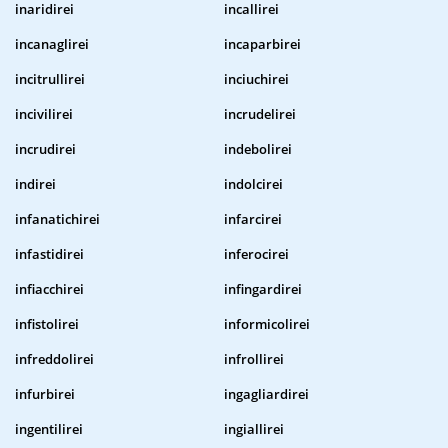
inaridirei
incallirei
incanaglirei
incaparbirei
incitrullirei
inciuchirei
incivilirei
incrudelirei
incrudirei
indebolirei
indirei
indolcirei
infanatichirei
infarcirei
infastidirei
inferocirei
infiacchirei
infingardirei
infistolirei
informicolirei
infreddolirei
infrollirei
infurbirei
ingagliardirei
ingentilirei
ingiallirei