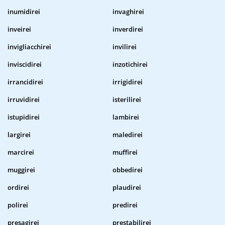
inumidirei
invaghirei
inveirei
inverdirei
invigliacchirei
invilirei
inviscidirei
inzotichirei
irrancidirei
irrigidirei
irruvidirei
isterilirei
istupidirei
lambirei
largirei
maledirei
marcirei
muffirei
muggirei
obbedirei
ordirei
plaudirei
polirei
predirei
presagirei
prestabilirei