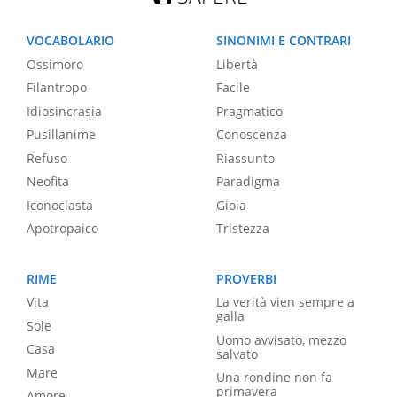
VOCABOLARIO
SINONIMI E CONTRARI
Ossimoro
Libertà
Filantropo
Facile
Idiosincrasia
Pragmatico
Pusillanime
Conoscenza
Refuso
Riassunto
Neofita
Paradigma
Iconoclasta
Gioia
Apotropaico
Tristezza
RIME
PROVERBI
Vita
La verità vien sempre a
galla
Sole
Uomo avvisato, mezzo
Casa
salvato
Mare
Una rondine non fa
primavera
Amore