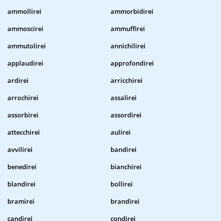
ammollirei
ammorbidirei
ammoscirei
ammuffirei
ammutolirei
annichilirei
applaudirei
approfondirei
ardirei
arricchirei
arrochirei
assalirei
assorbirei
assordirei
attecchirei
aulirei
avvilirei
bandirei
benedirei
bianchirei
blandirei
bollirei
bramirei
brandirei
candirei
condirei