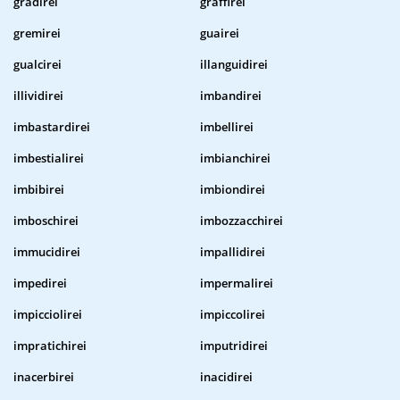
gradirei
graffirei
gremirei
guairei
gualcirei
illanguidirei
illividirei
imbandirei
imbastardirei
imbellirei
imbestialirei
imbianchirei
imbibirei
imbiondirei
imboschirei
imbozzacchirei
immucidirei
impallidirei
impedirei
impermalirei
impicciolirei
impiccolirei
impratichirei
imputridirei
inacerbirei
inacidirei