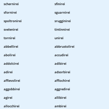
schernirei
sfinirei
sfornirei
sguarnirei
spoltronirei
srugginirei
svelenirei
tintinnirei
tornirei
unirei
abbellirei
abbrustolirei
abolirei
accudirei
addolcirei
adibirei
adirei
adsorbirei
affievolirei
affiochirei
aggobbirei
aggredirei
agirei
allibirei
allocchirei
ambirei