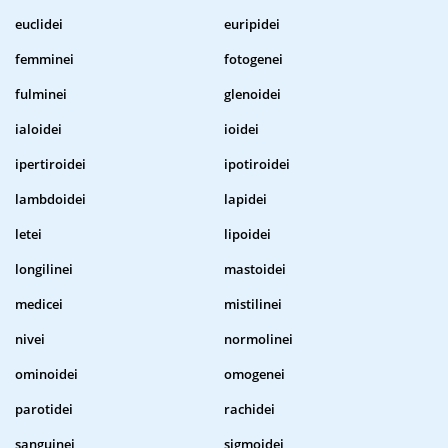
euclidei
euripidei
femminei
fotogenei
fulminei
glenoidei
ialoidei
ioidei
ipertiroidei
ipotiroidei
lambdoidei
lapidei
letei
lipoidei
longilinei
mastoidei
medicei
mistilinei
nivei
normolinei
ominoidei
omogenei
parotidei
rachidei
sanguinei
sigmoidei