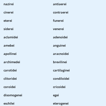
nazirei
antiaerei
cinerei
contraerei
eterei
funerei
siderei
venerei
aclamidei
adenoidei
amebei
anguinei
apollinei
aracnoidei
archimedei
brevilinei
carotidei
cartilaginei
clitoridei
condiloidei
coroidei
cricoidei
disomogenei
egei
eschilei
eterogenei