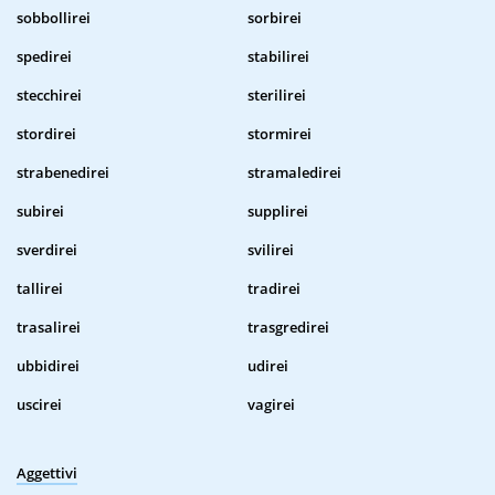
sobbollirei
sorbirei
spedirei
stabilirei
stecchirei
sterilirei
stordirei
stormirei
strabenedirei
stramaledirei
subirei
supplirei
sverdirei
svilirei
tallirei
tradirei
trasalirei
trasgredirei
ubbidirei
udirei
uscirei
vagirei
Aggettivi