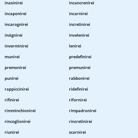
inasinirei
incancrenirei
incaponirei
incarnirei
incarognirei
incretinirei
insignirei
invelenirei
inverminirei
lenirei
munirei
predefinirei
premonirei
premunirei
punirei
rabbonirei
rappiccinirei
ridefinirei
rifinirei
rifornirei
rimminchionirei
rimpadronirei
rincoglionirei
rincretinirei
riunirei
scarnirei