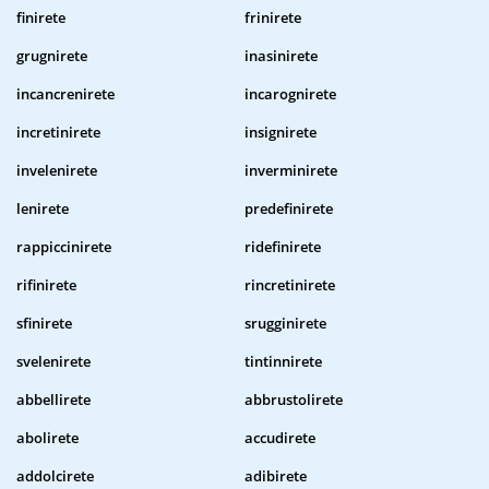
finirete
frinirete
grugnirete
inasinirete
incancrenirete
incarognirete
incretinirete
insignirete
invelenirete
inverminirete
lenirete
predefinirete
rappiccinirete
ridefinirete
rifinirete
rincretinirete
sfinirete
srugginirete
svelenirete
tintinnirete
abbellirete
abbrustolirete
abolirete
accudirete
addolcirete
adibirete