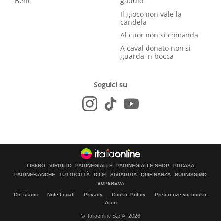
Bene
gaudio
Il gioco non vale la
candela
Al cuor non si comanda
A caval donato non si
guarda in bocca
Seguici su
LIBERO
VIRGILIO
PAGINEGIALLE
PAGINEGIALLE SHOP
PGCASA
PAGINEBIANCHE
TUTTOCITTÀ
DILEI
SIVIAGGIA
QUIFINANZA
BUONISSIMO
SUPEREVA
Chi siamo
Note Legali
Privacy
Cookie Policy
Preferenze sui cookie
Aiuto
© Italiaonline S.p.A. 2026