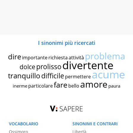
I sinonimi più ricercati
problema
dire
importante
richiesta
attività
divertente
prolisso
dolce
acume
tranquillo
difficile
permettere
amore
fare
particolare
bello
inerme
paura
SAPERE
VOCABOLARIO
SINONIMI E CONTRARI
Ossimoro
Libertà