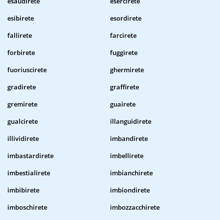
esaudirete
esercirete
esibirete
esordirete
fallirete
farcirete
forbirete
fuggirete
fuoriuscirete
ghermirete
gradirete
graffirete
gremirete
guairete
gualcirete
illanguidirete
illividirete
imbandirete
imbastardirete
imbellirete
imbestialirete
imbianchirete
imbibirete
imbiondirete
imboschirete
imbozzacchirete