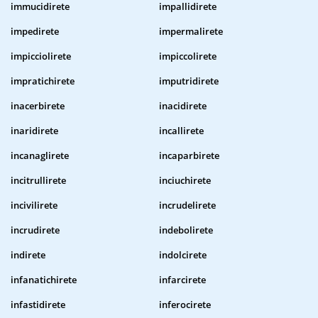
immucidirete
impallidirete
impedirete
impermalirete
impicciolirete
impiccolirete
impratichirete
imputridirete
inacerbirete
inacidirete
inaridirete
incallirete
incanaglirete
incaparbirete
incitrullirete
inciuchirete
incivilirete
incrudelirete
incrudirete
indebolirete
indirete
indolcirete
infanatichirete
infarcirete
infastidirete
inferocirete