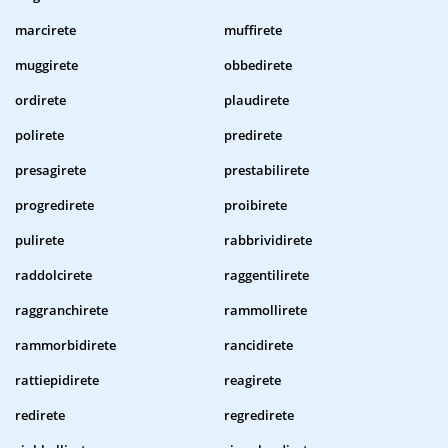
marcirete
muffirete
muggirete
obbedirete
ordirete
plaudirete
polirete
predirete
presagirete
prestabilirete
progredirete
proibirete
pulirete
rabbrividirete
raddolcirete
raggentilirete
raggranchirete
rammollirete
rammorbidirete
rancidirete
rattiepidirete
reagirete
redirete
regredirete