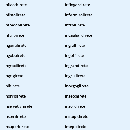
infiacchirete
infingardirete
infistolirete
informicolirete
infreddolirete
infrollirete
infurbirete
ingagliardirete
ingentilirete
ingiallirete
ingobbirete
ingoffirete
ingracilirete
ingrandirete
ingrigirete
ingrullirete
inibirete
inorgoglirete
inorridirete
insecchirete
inselvatichirete
insordirete
insterilirete
instupidirete
insuperbirete
intepidirete