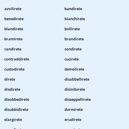
avvilirete
bandirete
benedirete
bianchirete
blandirete
bollirete
bramirete
brandirete
candirete
condirete
contraddirete
cucirete
custodirete
demolirete
direte
disabbellirete
disdirete
disinibirete
disobbedirete
disseppellirete
disubbidirete
dormirete
elargirete
erudirete