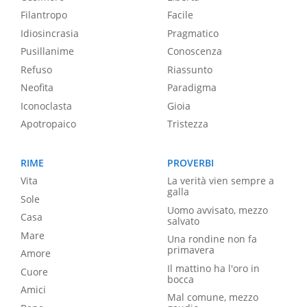
Filantropo
Facile
Idiosincrasia
Pragmatico
Pusillanime
Conoscenza
Refuso
Riassunto
Neofita
Paradigma
Iconoclasta
Gioia
Apotropaico
Tristezza
RIME
PROVERBI
Vita
La verità vien sempre a
galla
Sole
Uomo avvisato, mezzo
Casa
salvato
Mare
Una rondine non fa
primavera
Amore
Il mattino ha l'oro in
Cuore
bocca
Amici
Mal comune, mezzo