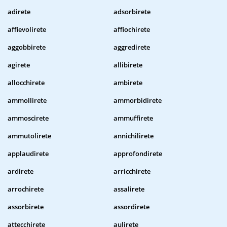
adirete
adsorbirete
affievolirete
affiochirete
aggobbirete
aggredirete
agirete
allibirete
allocchirete
ambirete
ammollirete
ammorbidirete
ammoscirete
ammuffirete
ammutolirete
annichilirete
applaudirete
approfondirete
ardirete
arricchirete
arrochirete
assalirete
assorbirete
assordirete
attecchirete
aulirete