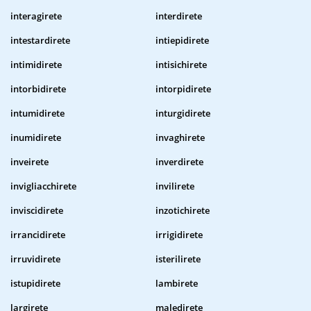
interagirete
interdirete
intestardirete
intiepidirete
intimidirete
intisichirete
intorbidirete
intorpidirete
intumidirete
inturgidirete
inumidirete
invaghirete
inveirete
inverdirete
invigliacchirete
invilirete
inviscidirete
inzotichirete
irrancidirete
irrigidirete
irruvidirete
isterilirete
istupidirete
lambirete
largirete
maledirete