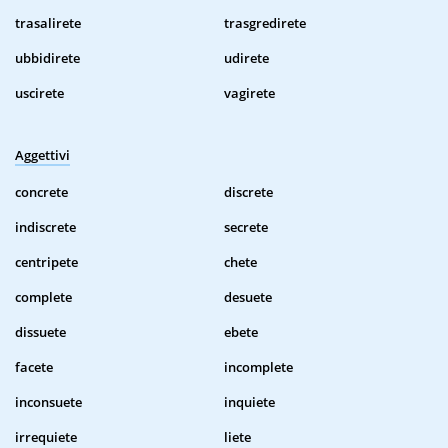
trasalirete
trasgredirete
ubbidirete
udirete
uscirete
vagirete
Aggettivi
concrete
discrete
indiscrete
secrete
centripete
chete
complete
desuete
dissuete
ebete
facete
incomplete
inconsuete
inquiete
irrequiete
liete