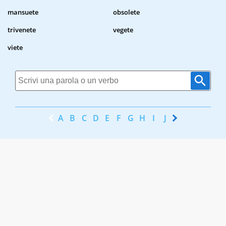
mansuete
obsolete
trivenete
vegete
viete
A
B
C
D
E
F
G
H
I
J
K
L
M
N