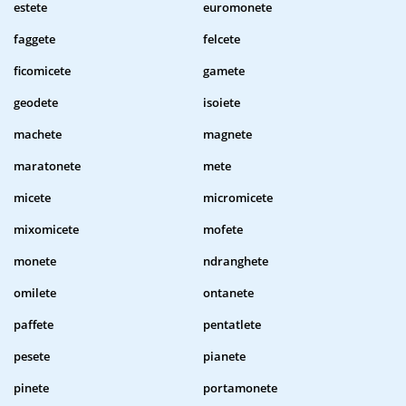
estete
euromonete
faggete
felcete
ficomicete
gamete
geodete
isoiete
machete
magnete
maratonete
mete
micete
micromicete
mixomicete
mofete
monete
ndranghete
omilete
ontanete
paffete
pentatlete
pesete
pianete
pinete
portamonete