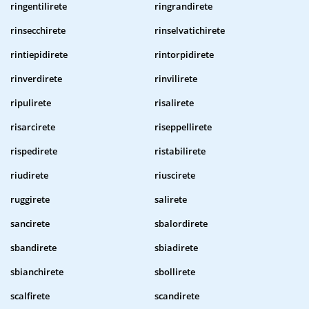
ringentilirete
ringrandirete
rinsecchirete
rinselvatichirete
rintiepidirete
rintorpidirete
rinverdirete
rinvilirete
ripulirete
risalirete
risarcirete
riseppellirete
rispedirete
ristabilirete
riudirete
riuscirete
ruggirete
salirete
sancirete
sbalordirete
sbandirete
sbiadirete
sbianchirete
sbollirete
scalfirete
scandirete