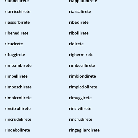
riabbellirete
riapplaudirete
riarricchirete
riassalirete
riassorbirete
ribadirete
ribenedirete
ribollirete
ricucirete
ridirete
rifuggirete
righermirete
rimbambirete
rimbecillirete
rimbellirete
rimbiondirete
rimboschirete
rimpicciolirete
rimpiccolirete
rimuggirete
rincitrullirete
rincivilirete
rincrudelirete
rincrudirete
rindebolirete
ringagliardirete