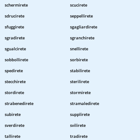
schermirete
scucirete
sdrucirete
seppellirete
sfuggirete
sgagliardirete
sgradirete
sgranchirete
sgualcirete
snellirete
sobbollirete
sorbirete
spedirete
stabilirete
stecchirete
sterilirete
stordirete
stormirete
strabenedirete
stramaledirete
subirete
supplirete
sverdirete
svilirete
tallirete
tradirete