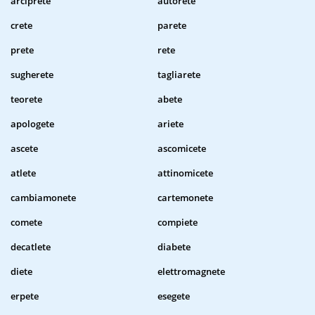
arciprete
autorete
crete
parete
prete
rete
sugherete
tagliarete
teorete
abete
apologete
ariete
ascete
ascomicete
atlete
attinomicete
cambiamonete
cartemonete
comete
compiete
decatlete
diabete
diete
elettromagnete
erpete
esegete