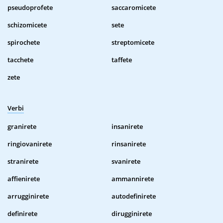
pseudoprofete
saccaromicete
schizomicete
sete
spirochete
streptomicete
tacchete
taffete
zete
Verbi
granirete
insanirete
ringiovanirete
rinsanirete
stranirete
svanirete
affienirete
ammannirete
arrugginirete
autodefinirete
definirete
dirugginirete