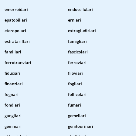
emorroidari
endocellulari
epatobiliari
erniari
eteropolari
extragiudiziari
extratariffari
famigliari
familiari
fascicolari
ferrotranviari
ferroviari
fiduciari
filoviari
finanziari
fogliari
fognari
follicolari
fondiari
fumari
gangliari
gemellari
gemmari
genitourinari