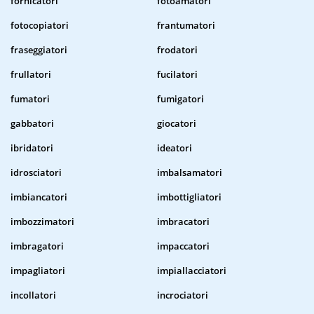
fornicatori
fotoamatori
fotocopiatori
frantumatori
fraseggiatori
frodatori
frullatori
fucilatori
fumatori
fumigatori
gabbatori
giocatori
ibridatori
ideatori
idrosciatori
imbalsamatori
imbiancatori
imbottigliatori
imbozzimatori
imbracatori
imbragatori
impaccatori
impagliatori
impiallacciatori
incollatori
incrociatori