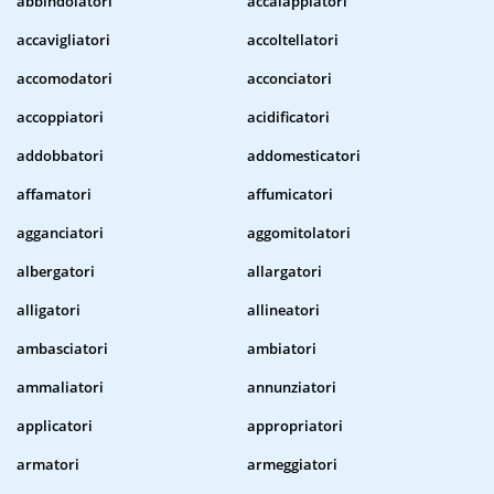
abbindolatori
accalappiatori
accavigliatori
accoltellatori
accomodatori
acconciatori
accoppiatori
acidificatori
addobbatori
addomesticatori
affamatori
affumicatori
agganciatori
aggomitolatori
albergatori
allargatori
alligatori
allineatori
ambasciatori
ambiatori
ammaliatori
annunziatori
applicatori
appropriatori
armatori
armeggiatori