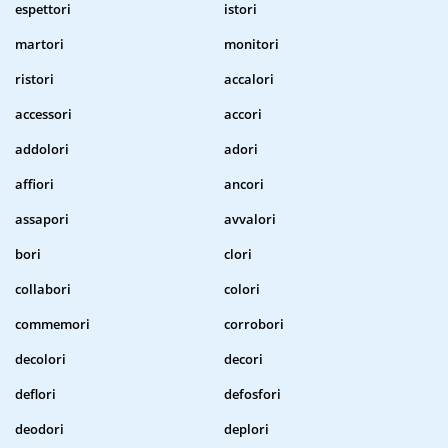
espettori
istori
martori
monitori
ristori
accalori
accessori
accori
addolori
adori
affiori
ancori
assapori
avvalori
bori
clori
collabori
colori
commemori
corrobori
decolori
decori
deflori
defosfori
deodori
deplori