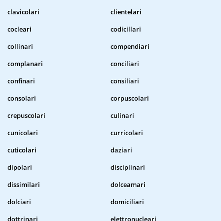
clavicolari
clientelari
cocleari
codicillari
collinari
compendiari
complanari
conciliari
confinari
consiliari
consolari
corpuscolari
crepuscolari
culinari
cunicolari
curricolari
cuticolari
daziari
dipolari
disciplinari
dissimilari
dolceamari
dolciari
domiciliari
dottrinari
elettronucleari