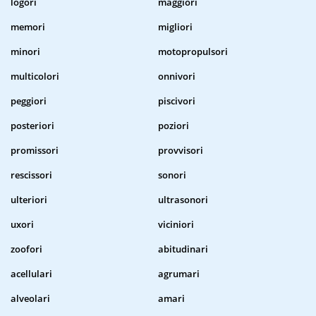
logori
maggiori
memori
migliori
minori
motopropulsori
multicolori
onnivori
peggiori
piscivori
posteriori
poziori
promissori
provvisori
rescissori
sonori
ulteriori
ultrasonori
uxori
viciniori
zoofori
abitudinari
acellulari
agrumari
alveolari
amari