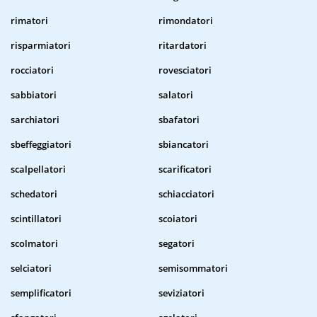
rimatori
rimondatori
risparmiatori
ritardatori
rocciatori
rovesciatori
sabbiatori
salatori
sarchiatori
sbafatori
sbeffeggiatori
sbiancatori
scalpellatori
scarificatori
schedatori
schiacciatori
scintillatori
scoiatori
scolmatori
segatori
selciatori
semisommatori
semplificatori
seviziatori