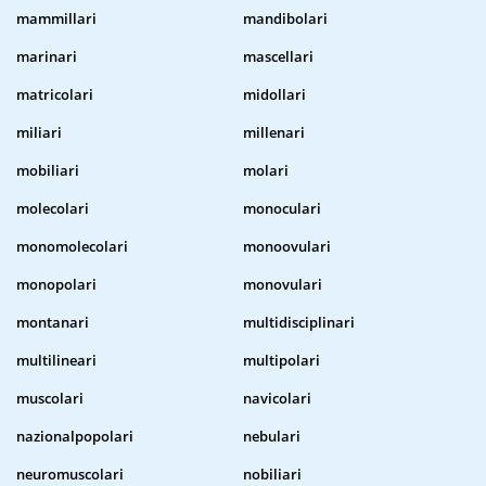
mammillari
mandibolari
marinari
mascellari
matricolari
midollari
miliari
millenari
mobiliari
molari
molecolari
monoculari
monomolecolari
monoovulari
monopolari
monovulari
montanari
multidisciplinari
multilineari
multipolari
muscolari
navicolari
nazionalpopolari
nebulari
neuromuscolari
nobiliari