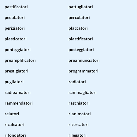
pastificatori
pattugliatori
pedalatori
percolatori
periziatori
placcatori
plasticatori
plastificatori
ponteggiatori
posteggiatori
preamplificatori
preannunciatori
prestigiatori
programmatori
pugilatori
radiatori
radioamatori
rammagliatori
rammendatori
raschiatori
relatori
rianimatori
ricalcatori
ricercatori
rifondatori
rilegatori