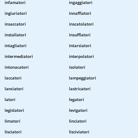
infamatori
ingaggiatori
ingiuriatori
innaffiatori
insaccatori
inscatolatori
installatori
insufflatori
intagliatori
intarsiatori
intermediatori
interpolatori
intonacatori
isolatori
laccatori
lampeggiatori
lanciatori
lastricatori
latori
legatori
legislatori
levigatori
limatori
linciatori
lisciatori
lisciviatori