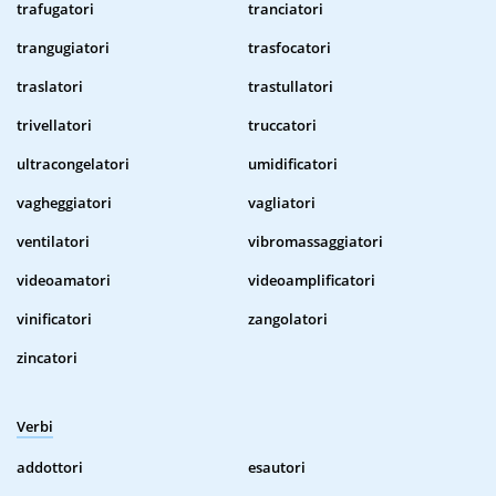
trafugatori
tranciatori
trangugiatori
trasfocatori
traslatori
trastullatori
trivellatori
truccatori
ultracongelatori
umidificatori
vagheggiatori
vagliatori
ventilatori
vibromassaggiatori
videoamatori
videoamplificatori
vinificatori
zangolatori
zincatori
Verbi
addottori
esautori