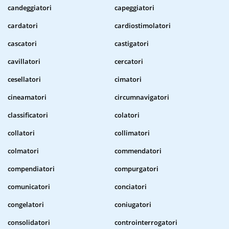
candeggiatori
capeggiatori
cardatori
cardiostimolatori
cascatori
castigatori
cavillatori
cercatori
cesellatori
cimatori
cineamatori
circumnavigatori
classificatori
colatori
collatori
collimatori
colmatori
commendatori
compendiatori
compurgatori
comunicatori
conciatori
congelatori
coniugatori
consolidatori
controinterrogatori