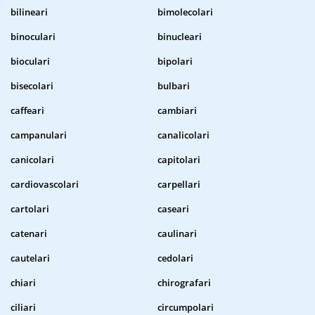
bilineari
bimolecolari
binoculari
binucleari
bioculari
bipolari
bisecolari
bulbari
caffeari
cambiari
campanulari
canalicolari
canicolari
capitolari
cardiovascolari
carpellari
cartolari
caseari
catenari
caulinari
cautelari
cedolari
chiari
chirografari
ciliari
circumpolari