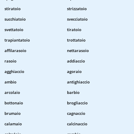
stiratoio
strizzatoio
succhiatoio
svecciatoio
svettatoio
tiratoio
trapiantatoio
trottatoio
affilarasoio
nettarasoio
rasoio
addiaccio
agghiaccio
agoraio
ambio
antighiaccio
arcolaio
barbio
bottonaio
brogliaccio
brumaio
cagnaccio
calamaio
calcinaccio