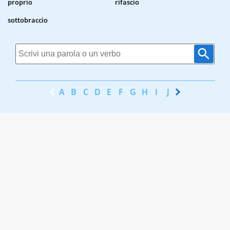
proprio
rifascio
sottobraccio
A
B
C
D
E
F
G
H
I
J
K
L
M
N