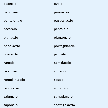
ottonaio
ovaio
pallonaio
pancaccio
pantalonaio
pasticciaccio
pecoraio
pentolaio
piallaccio
piantonaio
popolaccio
portaghiaccio
procaccio
prunaio
ramaio
ramolaccio
ricambio
rinfaccio
rompighiaccio
rosaio
rosolaccio
rottamaio
salumaio
salvadanaio
saponaio
sbattighiaccio