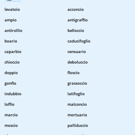
levatoio
acconcio
ampio
antigraffio
antirollio
belloccio
boario
caducifoglio
caparbio
censuario
chioccio
deboluccio
doppio
floscio
gonfio
grassoccio
indubbio
latifoglio
loffio
malconcio
marcio
mortuario
moscio
palliduccio