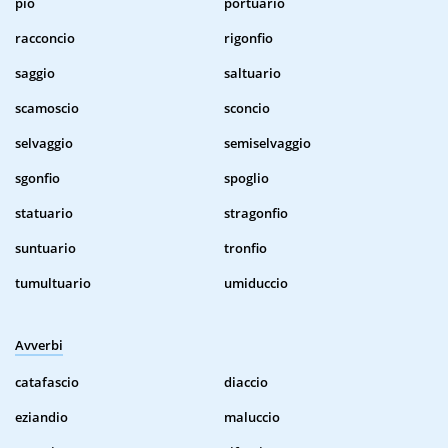
pio
portuario
racconcio
rigonfio
saggio
saltuario
scamoscio
sconcio
selvaggio
semiselvaggio
sgonfio
spoglio
statuario
stragonfio
suntuario
tronfio
tumultuario
umiduccio
Avverbi
catafascio
diaccio
eziandio
maluccio