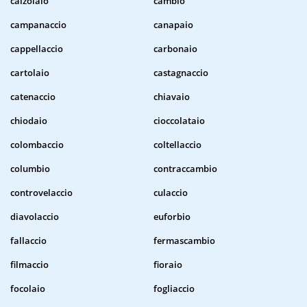
calzolaio
cambio
campanaccio
canapaio
cappellaccio
carbonaio
cartolaio
castagnaccio
catenaccio
chiavaio
chiodaio
cioccolataio
colombaccio
coltellaccio
columbio
contraccambio
controvelaccio
culaccio
diavolaccio
euforbio
fallaccio
fermascambio
filmaccio
fioraio
focolaio
fogliaccio