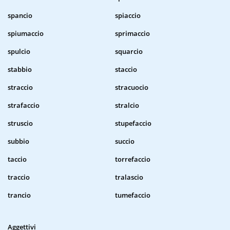
spancio
spiaccio
spiumaccio
sprimaccio
spulcio
squarcio
stabbio
staccio
straccio
stracuocio
strafaccio
stralcio
struscio
stupefaccio
subbio
succio
taccio
torrefaccio
traccio
tralascio
trancio
tumefaccio
Aggettivi