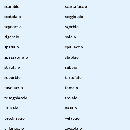
scambio
scartafaccio
scatolaio
seggiolaio
segnaccio
sgorbio
sigaraio
solaio
spadaio
spallaccio
spazzaturaio
stabbio
stivalaio
subbio
suburbio
tartufaio
tavolaccio
tomaio
tritaghiaccio
troiaio
usuraio
vasaio
vecchiaccio
velaccio
villanaccio
zoccolaio