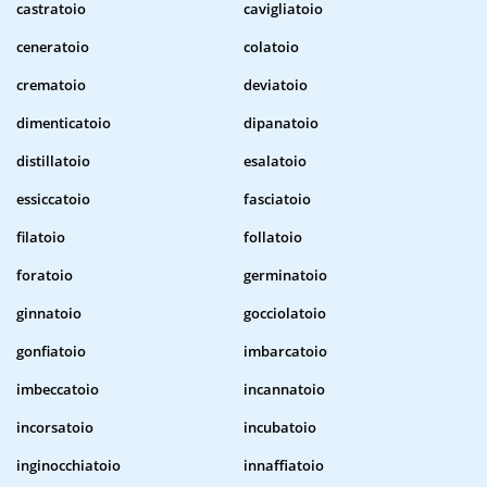
castratoio
cavigliatoio
ceneratoio
colatoio
crematoio
deviatoio
dimenticatoio
dipanatoio
distillatoio
esalatoio
essiccatoio
fasciatoio
filatoio
follatoio
foratoio
germinatoio
ginnatoio
gocciolatoio
gonfiatoio
imbarcatoio
imbeccatoio
incannatoio
incorsatoio
incubatoio
inginocchiatoio
innaffiatoio