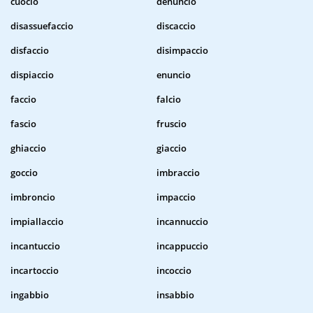
cuocio
denuncio
disassuefaccio
discaccio
disfaccio
disimpaccio
dispiaccio
enuncio
faccio
falcio
fascio
fruscio
ghiaccio
giaccio
goccio
imbraccio
imbroncio
impaccio
impiallaccio
incannuccio
incantuccio
incappuccio
incartoccio
incoccio
ingabbio
insabbio