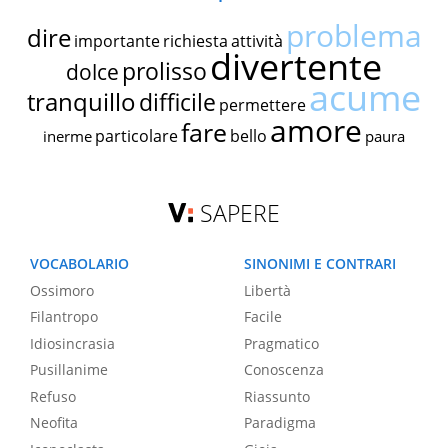
problema
dire
importante
richiesta
attività
divertente
prolisso
dolce
acume
tranquillo
difficile
permettere
amore
fare
particolare
bello
inerme
paura
SAPERE
VOCABOLARIO
SINONIMI E CONTRARI
Ossimoro
Libertà
Filantropo
Facile
Idiosincrasia
Pragmatico
Pusillanime
Conoscenza
Refuso
Riassunto
Neofita
Paradigma