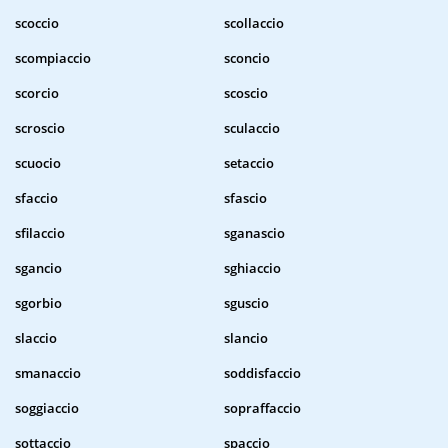
scoccio
scollaccio
scompiaccio
sconcio
scorcio
scoscio
scroscio
sculaccio
scuocio
setaccio
sfaccio
sfascio
sfilaccio
sganascio
sgancio
sghiaccio
sgorbio
sguscio
slaccio
slancio
smanaccio
soddisfaccio
soggiaccio
sopraffaccio
sottaccio
spaccio