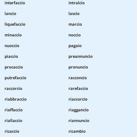
interfaccio
intralcio
lancio
lascio
liquefaccio
marcio
minaccio
noccio
nuoccio
pagaio
piaccio
preannuncio
procaccio
pronuncio
putrefaccio
racconcio
raccorcio
rarefaccio
riabbraccio
riaccorcio
riaffaccio
riaggancio
riallaccio
riannuncio
ricaccio
ricambio