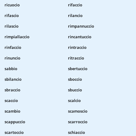
ricuocio
rifaccio
rifascio
rilancio
rilascio
rimpannuccio
rimpiallaccio
rincantuccio
rinfaccio
rintraccio
rinuncio
ritraccio
sabbio
sbertuccio
sbilancio
sboccio
sbraccio
sbuccio
scaccio
scalcio
scambio
scamoscio
scappuccio
scarroccio
scartoccio
schiaccio