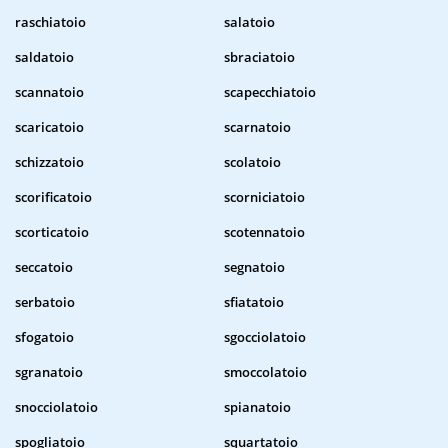
raschiatoio
salatoio
saldatoio
sbraciatoio
scannatoio
scapecchiatoio
scaricatoio
scarnatoio
schizzatoio
scolatoio
scorificatoio
scorniciatoio
scorticatoio
scotennatoio
seccatoio
segnatoio
serbatoio
sfiatatoio
sfogatoio
sgocciolatoio
sgranatoio
smoccolatoio
snocciolatoio
spianatoio
spogliatoio
squartatoio