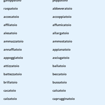
galoppatoio
poppatoio
raspatoio
abbeveratoio
accecatoio
accoppiatoio
affilatoio
affumicatoio
alesatoio
allargatoio
ammazzatoio
ammostatoio
annaffiatoio
appianatoio
appoggiatoio
asciugatoio
attizzatoio
ballatoio
battezzatoio
beccatoio
brillatoio
bussatoio
cacatoio
calcatoio
calzatoio
caprugginatoio