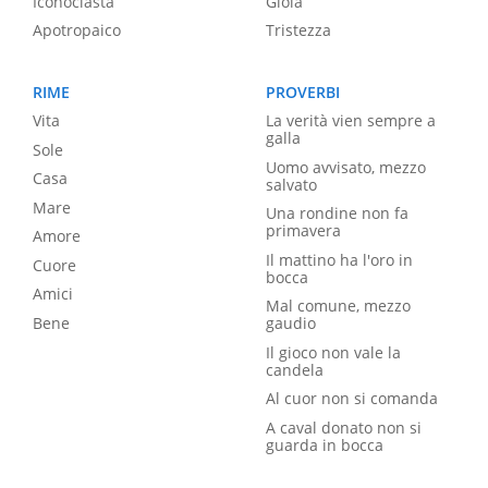
Iconoclasta
Gioia
Apotropaico
Tristezza
RIME
PROVERBI
Vita
La verità vien sempre a
galla
Sole
Uomo avvisato, mezzo
Casa
salvato
Mare
Una rondine non fa
primavera
Amore
Il mattino ha l'oro in
Cuore
bocca
Amici
Mal comune, mezzo
Bene
gaudio
Il gioco non vale la
candela
Al cuor non si comanda
A caval donato non si
guarda in bocca