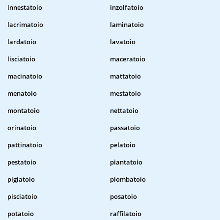
innestatoio
inzolfatoio
lacrimatoio
laminatoio
lardatoio
lavatoio
lisciatoio
maceratoio
macinatoio
mattatoio
menatoio
mestatoio
montatoio
nettatoio
orinatoio
passatoio
pattinatoio
pelatoio
pestatoio
piantatoio
pigiatoio
piombatoio
pisciatoio
posatoio
potatoio
raffilatoio