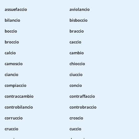
assuefaccio
aviolancio
bilancio
bisboccio
boccio
braccio
broccio
caccio
calcio
cambio
camoscio
chioccio
ciancio
ciuccio
compiaccio
concio
contraccambio
contraffaccio
controbilancio
controbraccio
corruccio
croscio
cruccio
cuccio