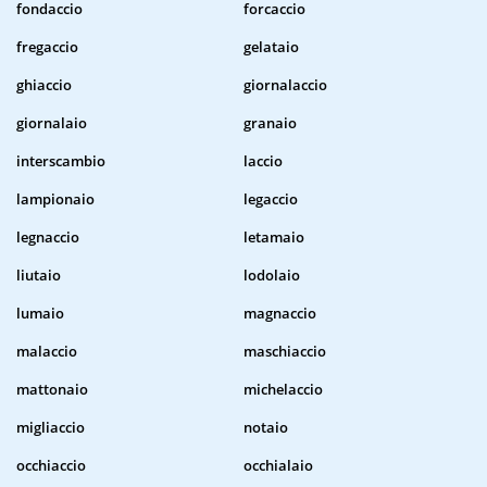
fondaccio
forcaccio
fregaccio
gelataio
ghiaccio
giornalaccio
giornalaio
granaio
interscambio
laccio
lampionaio
legaccio
legnaccio
letamaio
liutaio
lodolaio
lumaio
magnaccio
malaccio
maschiaccio
mattonaio
michelaccio
migliaccio
notaio
occhiaccio
occhialaio