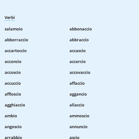
Verbi
salamoio
abbonaccio
abborraccio
abbraccio
accartoccio
accascio
acconcio
accorcio
accoscio
accovaccio
accuccio
affaccio
affloscio
aggancio
agghiaccio
allaccio
ambio
ammoscio
angoscio
annuncio
arrabbio
ascio