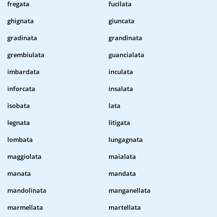
fregata
fucilata
ghignata
giuncata
gradinata
grandinata
grembiulata
guancialata
imbardata
inculata
inforcata
insalata
isobata
lata
legnata
litigata
lombata
lungagnata
maggiolata
maialata
manata
mandata
mandolinata
manganellata
marmellata
martellata