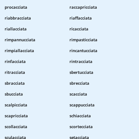
procacciata
raccapricciata
riabbracciata
riaffacciata
riallacciata
ricacciata
rimpannucciata
rimpasticciata
rimpiallacciata
rincantucciata
rinfacciata
rintracciata
ritracciata
sbertucciata
sbracciata
sbrecciata
sbucciata
scacciata
scalpicciata
scappucciata
scapricciata
schiacciata
scollacciata
scortecciata
sculacciata
setacciata