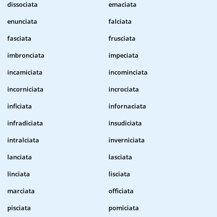
dissociata
emaciata
enunciata
falciata
fasciata
frusciata
imbronciata
impeciata
incamiciata
incominciata
incorniciata
incrociata
inficiata
infornaciata
infradiciata
insudiciata
intralciata
inverniciata
lanciata
lasciata
linciata
lisciata
marciata
officiata
pisciata
pomiciata