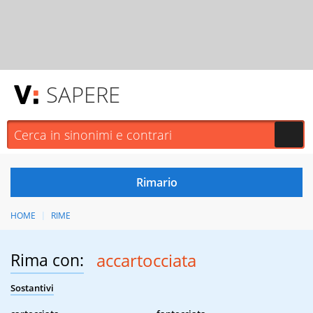
SAPERE
HOME
RIME
Rima con:
accartocciata
Sostantivi