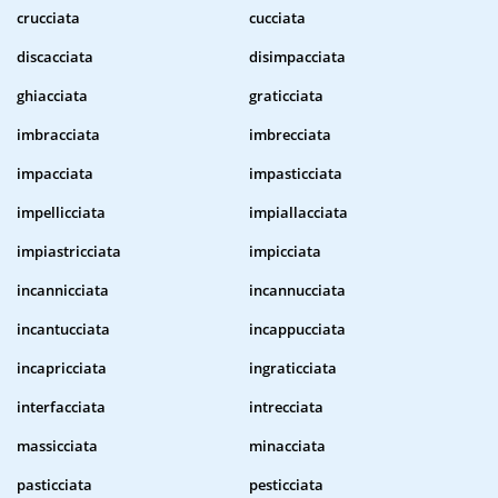
crucciata
cucciata
discacciata
disimpacciata
ghiacciata
graticciata
imbracciata
imbrecciata
impacciata
impasticciata
impellicciata
impiallacciata
impiastricciata
impicciata
incannicciata
incannucciata
incantucciata
incappucciata
incapricciata
ingraticciata
interfacciata
intrecciata
massicciata
minacciata
pasticciata
pesticciata