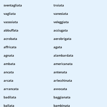
sventagliata
troiata
vagliata
vanesiata
vassoiata
veleggiata
abbuffata
acciugata
acrobata
aerobrigata
affricata
agata
agnata
alambardata
ambata
americanata
ancata
antenata
arcata
arlecchinata
arrancata
avvocata
badilata
baggianata
ballata
bambinata