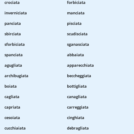
crociata
forbiciata
inverniciata
manciata
panciata
pisciata
sbirciata
scudisciata
sforbiciata
sganasciata
spanciata
abbaiata
agugliata
apparecchiata
archibugiata
beccheggiata
boiata
bottigliata
cagliata
canagliata
capriata
carreggiata
cesoiata
cinghiata
cucchiaiata
debragliata