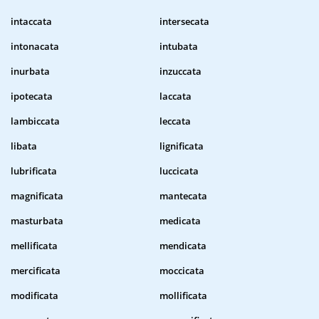
intaccata
intersecata
intonacata
intubata
inurbata
inzuccata
ipotecata
laccata
lambiccata
leccata
libata
lignificata
lubrificata
luccicata
magnificata
mantecata
masturbata
medicata
mellificata
mendicata
mercificata
moccicata
modificata
mollificata