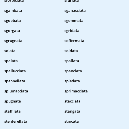
sforbiciata
sfuriata
sgambata
sganasciata
sgobbata
sgommata
sgorgata
sgridata
sgrugnata
soffermata
solata
soldata
spalata
spallata
spallucciata
spanciata
spennellata
spiedata
spiumacciata
sprimacciata
spugnata
stacciata
staffilata
stangata
stenterellata
stincata