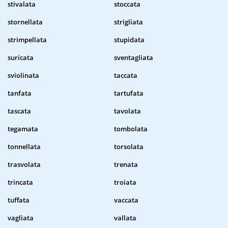
stivalata
stoccata
stornellata
strigliata
strimpellata
stupidata
suricata
sventagliata
sviolinata
taccata
tanfata
tartufata
tascata
tavolata
tegamata
tombolata
tonnellata
torsolata
trasvolata
trenata
trincata
troiata
tuffata
vaccata
vagliata
vallata