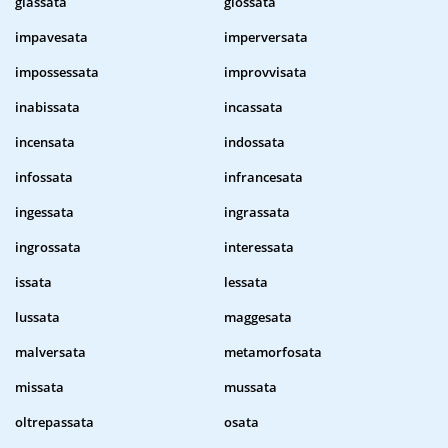
glassata
glossata
impavesata
imperversata
impossessata
improvvisata
inabissata
incassata
incensata
indossata
infossata
infrancesata
ingessata
ingrassata
ingrossata
interessata
issata
lessata
lussata
maggesata
malversata
metamorfosata
missata
mussata
oltrepassata
osata