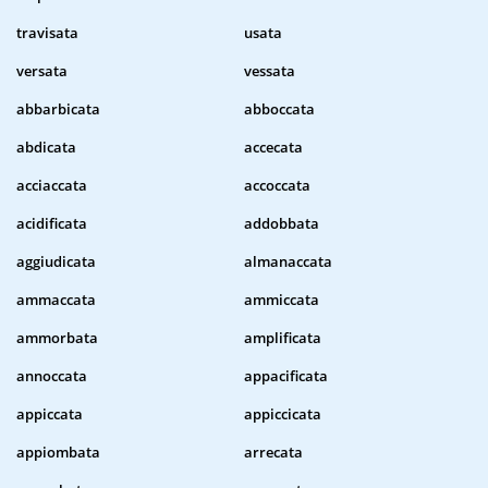
travisata
usata
versata
vessata
abbarbicata
abboccata
abdicata
accecata
acciaccata
accoccata
acidificata
addobbata
aggiudicata
almanaccata
ammaccata
ammiccata
ammorbata
amplificata
annoccata
appacificata
appiccata
appiccicata
appiombata
arrecata