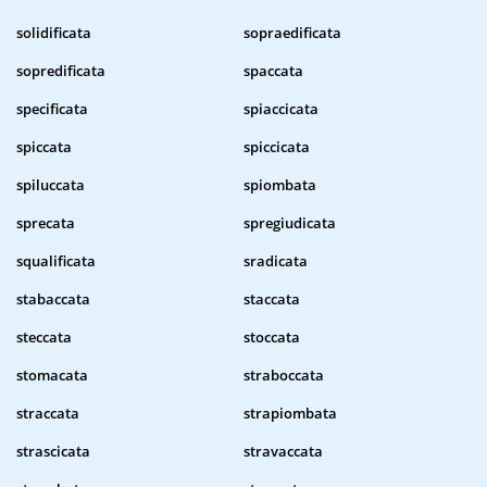
solidificata
sopraedificata
sopredificata
spaccata
specificata
spiaccicata
spiccata
spiccicata
spiluccata
spiombata
sprecata
spregiudicata
squalificata
sradicata
stabaccata
staccata
steccata
stoccata
stomacata
straboccata
straccata
strapiombata
strascicata
stravaccata