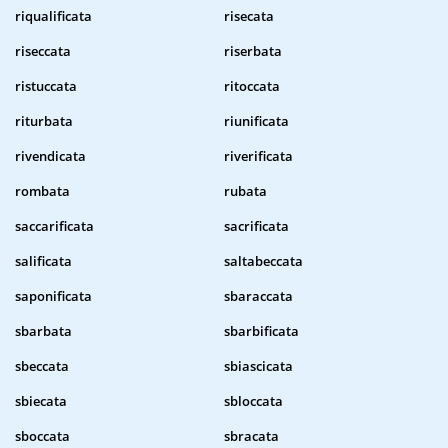
riqualificata
risecata
riseccata
riserbata
ristuccata
ritoccata
riturbata
riunificata
rivendicata
riverificata
rombata
rubata
saccarificata
sacrificata
salificata
saltabeccata
saponificata
sbaraccata
sbarbata
sbarbificata
sbeccata
sbiascicata
sbiecata
sbloccata
sboccata
sbracata