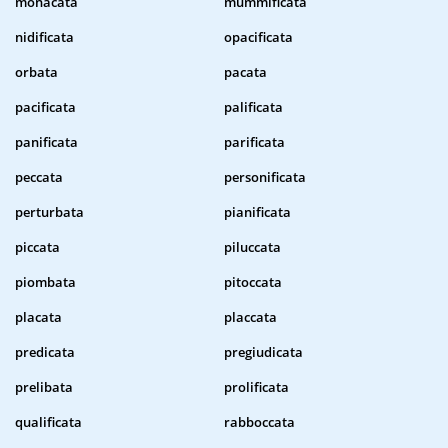
monacata
mummificata
nidificata
opacificata
orbata
pacata
pacificata
palificata
panificata
parificata
peccata
personificata
perturbata
pianificata
piccata
piluccata
piombata
pitoccata
placata
placcata
predicata
pregiudicata
prelibata
prolificata
qualificata
rabboccata