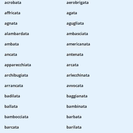
acrobata
aerobrigata
affricata
agata
agnata
agugliata
alambardata
ambasciata
ambata
americanata
ancata
antenata
apparecchiata
arcata
archibugiata
arlecchinata
arrancata
avvocata
badilata
baggianata
ballata
bambinata
bambocciata
barbata
barcata
barilata