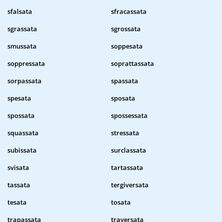
sfalsata
sfracassata
sgrassata
sgrossata
smussata
soppesata
soppressata
soprattassata
sorpassata
spassata
spesata
sposata
spossata
spossessata
squassata
stressata
subissata
surclassata
svisata
tartassata
tassata
tergiversata
tesata
tosata
trapassata
traversata