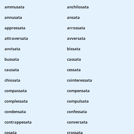
ammusata
anchilosata
annusata
ansata
appressata
arrossata
attraversata
avversata
avvisata
bissata
bussata
cassata
causata
cessata
chiosata
cointeressata
compassata
compensata
complessata
compulsata
condensata
confessata
contrappesata
conversata
cosata
crossata