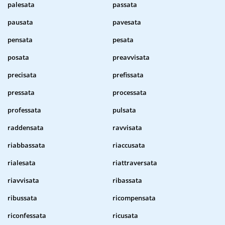
palesata
passata
pausata
pavesata
pensata
pesata
posata
preavvisata
precisata
prefissata
pressata
processata
professata
pulsata
raddensata
ravvisata
riabbassata
riaccusata
rialesata
riattraversata
riavvisata
ribassata
ribussata
ricompensata
riconfessata
ricusata