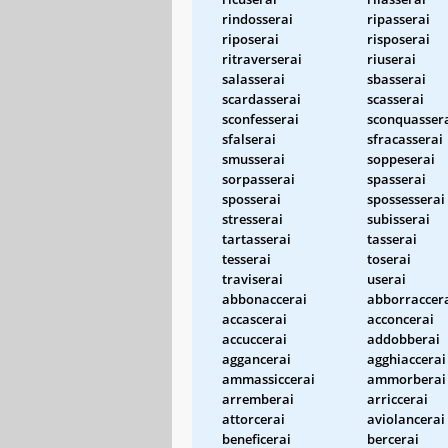
rindosserai
ripasserai
riposerai
risposerai
ritraverserai
riuserai
salasserai
sbasserai
scardasserai
scasserai
sconfesserai
sconquasser
sfalserai
sfracasserai
smusserai
soppeserai
sorpasserai
spasserai
sposserai
spossesserai
stresserai
subisserai
tartasserai
tasserai
tesserai
toserai
traviserai
userai
abbonaccerai
abborraccer
accascerai
acconcerai
accuccerai
addobberai
aggancerai
agghiaccerai
ammassiccerai
ammorberai
arremberai
arriccerai
attorcerai
aviolancerai
beneficerai
bercerai