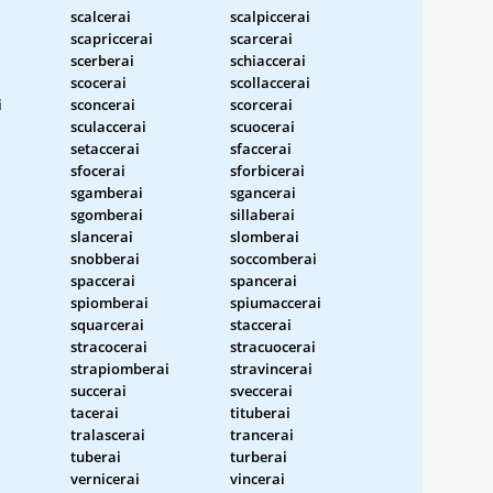
scalcerai
scalpiccerai
scapriccerai
scarcerai
scerberai
schiaccerai
scocerai
scollaccerai
i
sconcerai
scorcerai
sculaccerai
scuocerai
setaccerai
sfaccerai
sfocerai
sforbicerai
sgamberai
sgancerai
sgomberai
sillaberai
slancerai
slomberai
snobberai
soccomberai
spaccerai
spancerai
spiomberai
spiumaccerai
squarcerai
staccerai
stracocerai
stracuocerai
strapiomberai
stravincerai
succerai
sveccerai
tacerai
tituberai
tralascerai
trancerai
tuberai
turberai
vernicerai
vincerai