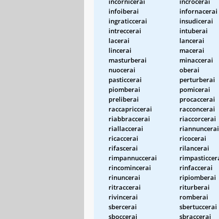
incornicerai
incrocerai
infoiberai
infornacerai
ingraticcerai
insudicerai
intreccerai
intuberai
lacerai
lancerai
lincerai
macerai
masturberai
minaccerai
nuocerai
oberai
pasticcerai
perturberai
piomberai
pomicerai
preliberai
procaccerai
raccapriccerai
racconcerai
riabbraccerai
riaccorcerai
riallaccerai
riannuncerai
ricaccerai
ricocerai
rifascerai
rilancerai
rimpannuccerai
rimpasticcer
rincomincerai
rinfaccerai
rinuncerai
ripiomberai
ritraccerai
riturberai
rivincerai
romberai
sbercerai
sbertuccerai
sboccerai
sbraccerai