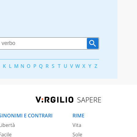
K
L
M
N
O
P
Q
R
S
T
U
V
W
X
Y
Z
SAPERE
SINONIMI E CONTRARI
RIME
Libertà
Vita
Facile
Sole