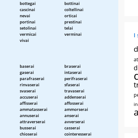
bottegai
bottinai
cascinai
coltellinai
nevai
orticai
portinai
prestinai
setolinai
telai
vermicai
verminai
I
vivai
d
at
baserai
braserai
d
gaserai
intaserai
parafraserai
perifraserai
t
rinvaserai
sfaserai
svaserai
travaserai
p
accuserai
addenserai
affisserai
affosserai
i
ammatasserai
ammorserai
annuserai
anserai
attraverserai
avverserai
busserai
casserai
chioserai
cointeresserai