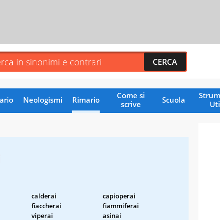
Come si
Strum
ario
Neologismi
Rimario
Scuola
scrive
Uti
i
calderai
capioperai
fiaccherai
fiammiferai
viperai
asinai