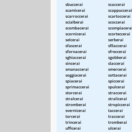
sbuccerai
scaccerai
scamicerai
scappuccerai
scarroccerai
scartoccerai
scialberai
scoccerai
scombacerai
scompiacera
scornicerai
scorteccerai
selcerai
serberai
sfascerai
sfilaccerai
sfornacerai
sfreccerai
sghiaccerai
sgobberai
sincerai
slaccerai
smanaccerai
smercerai
soggiacerai
sottacerai
spiacerai
spiccerai
sprimaccerai
spulcerai
storcerai
straccerai
stralcerai
stralicerai
stromberai
stropiccerai
svernicerai
taccerai
torcerai
traccerai
trincerai
tromberai
ufficerai
ulcerai