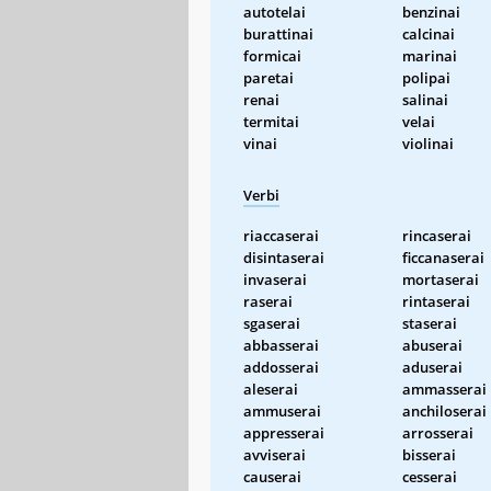
autotelai
benzinai
burattinai
calcinai
formicai
marinai
paretai
polipai
renai
salinai
termitai
velai
vinai
violinai
Verbi
riaccaserai
rincaserai
disintaserai
ficcanaserai
invaserai
mortaserai
raserai
rintaserai
sgaserai
staserai
abbasserai
abuserai
addosserai
aduserai
aleserai
ammasserai
ammuserai
anchiloserai
appresserai
arrosserai
avviserai
bisserai
causerai
cesserai