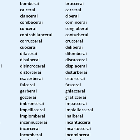
bomberai
braccerai
calcerai
carcerai
ciancerai
ciberai
combacerai
comincerai
concerai
congloberai
controbilancerai
conturberai
corruccerai
cruccerai
cuocerai
deliberai
dilacerai
dilomberai
disalberai
discaccerai
i
disincrocerai
dispiacerai
distorcerai
disturberai
esacerberai
estorcerai
falcerai
fascerai
garberai
ghiaccerai
goccerai
graticcerai
imbroncerai
impaccerai
impelliccerai
impiallaccerai
impiomberai
inalberai
i
incannuccerai
incantuccerai
incarcerai
incartoccerai
incomberai
incomincerai