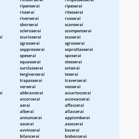
ripenserai
ripeserai
risserai
ritesserai
riverserai
russerai
sborserai
scanserai
scleroserai
scompenserai
ai
scurioserai
scuserai
sgrasserai
sgrosserai
soppresserai
soprattasserai
speserai
sposerai
squasserai
stesserai
surclasserai
sviserai
tergiverserai
teserai
trapasserai
traverserai
verserai
vesserai
ai
abbraccerai
accartoccerai
accorcerai
accovaccerai
aerai
affaccerai
alberai
allaccerai
annuncerai
appiomberai
ascerai
assocerai
avvincerai
bacerai
bilancerai
bisboccerai