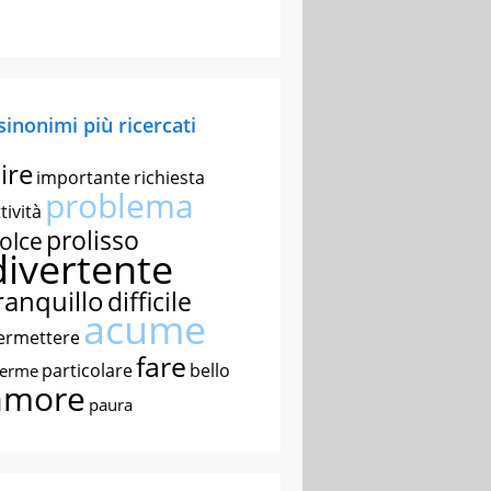
 sinonimi più ricercati
ire
importante
richiesta
problema
tività
prolisso
olce
divertente
ranquillo
difficile
acume
ermettere
fare
particolare
bello
nerme
amore
paura