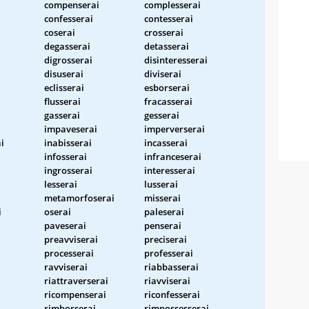
compenserai
complesserai
confesserai
contesserai
coserai
crosserai
degasserai
detasserai
digrosserai
disinteresserai
disuserai
diviserai
eclisserai
esborserai
flusserai
fracasserai
gasserai
gesserai
impaveserai
imperverserai
i
inabisserai
incasserai
infosserai
infranceserai
ingrosserai
interesserai
lesserai
lusserai
metamorfoserai
misserai
i
oserai
paleserai
paveserai
penserai
preavviserai
preciserai
processerai
professerai
ravviserai
riabbasserai
riattraverserai
riavviserai
ricompenserai
riconfesserai
rimborserai
rimpossesserai