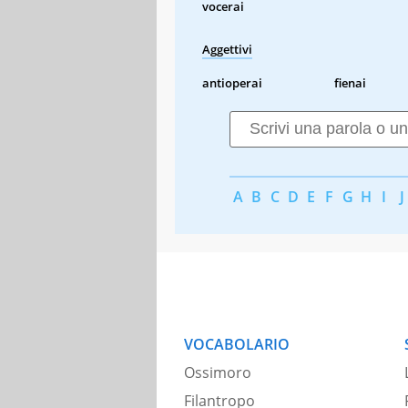
vocerai
Aggettivi
antioperai
fienai
A
B
C
D
E
F
G
H
I
J
VOCABOLARIO
Ossimoro
Filantropo