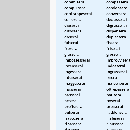
commiserai
compasserai
compulserai
condenserai
contrappeserai
converserai
curioserai
declasserai
dieserai
digrasserai
disosserai
dispenserai
doserai
duplesserai
falserai
fisserai
freserai
friserai
glasserai
glosserai
impossesserai
improvvisera
incenserai
indosserai
ingesserai
ingrasserai
intesserai
isserai
maggeserai
malverserai
musserai
oltrepassera
passerai
pauserai
peserai
poserai
prefisserai
presserai
pulserai
raddenserai
riaccuserai
rialeserai
ribasserai
ribusserai
ricuserai
rilasserai