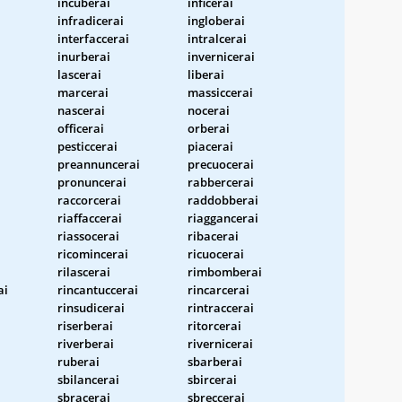
incuberai
inficerai
infradicerai
ingloberai
interfaccerai
intralcerai
inurberai
invernicerai
lascerai
liberai
marcerai
massiccerai
nascerai
nocerai
officerai
orberai
pesticcerai
piacerai
preannuncerai
precuocerai
pronuncerai
rabbercerai
raccorcerai
raddobberai
riaffaccerai
riaggancerai
riassocerai
ribacerai
ricomincerai
ricuocerai
rilascerai
rimbomberai
ai
rincantuccerai
rincarcerai
rinsudicerai
rintraccerai
riserberai
ritorcerai
riverberai
rivernicerai
ruberai
sbarberai
sbilancerai
sbircerai
sbracerai
sbreccerai