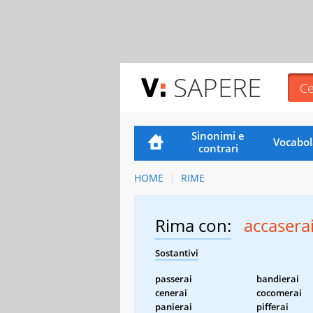
SAPERE
Sinonimi e
Vocabol
contrari
HOME
RIME
Rima con:
accasera
Sostantivi
passerai
bandierai
cenerai
cocomerai
panierai
pifferai