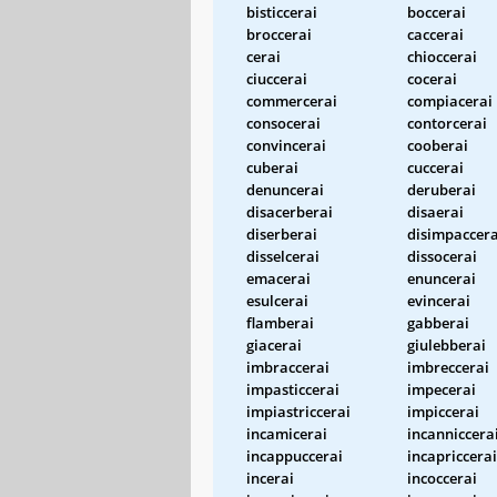
bisticcerai
boccerai
broccerai
caccerai
cerai
chioccerai
ciuccerai
cocerai
commercerai
compiacerai
consocerai
contorcerai
convincerai
cooberai
cuberai
cuccerai
denuncerai
deruberai
disacerberai
disaerai
diserberai
disimpaccera
disselcerai
dissocerai
emacerai
enuncerai
esulcerai
evincerai
flamberai
gabberai
giacerai
giulebberai
imbraccerai
imbreccerai
impasticcerai
impecerai
impiastriccerai
impiccerai
incamicerai
incanniccera
incappuccerai
incapriccerai
incerai
incoccerai