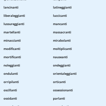
lancinanti
latineggianti
liberaleggianti
luccicanti
lussureggianti
mancanti
martellanti
massacranti
minaccianti
mirabolanti
modificanti
moltiplicanti
mortificanti
nauseanti
noleggianti
ondeggianti
ondulanti
orientaleggianti
orripilanti
orticanti
oscillanti
ossessionanti
ossidanti
parlanti