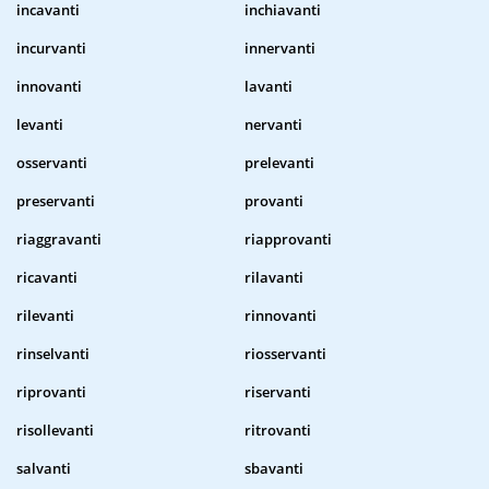
incavanti
inchiavanti
incurvanti
innervanti
innovanti
lavanti
levanti
nervanti
osservanti
prelevanti
preservanti
provanti
riaggravanti
riapprovanti
ricavanti
rilavanti
rilevanti
rinnovanti
rinselvanti
riosservanti
riprovanti
riservanti
risollevanti
ritrovanti
salvanti
sbavanti