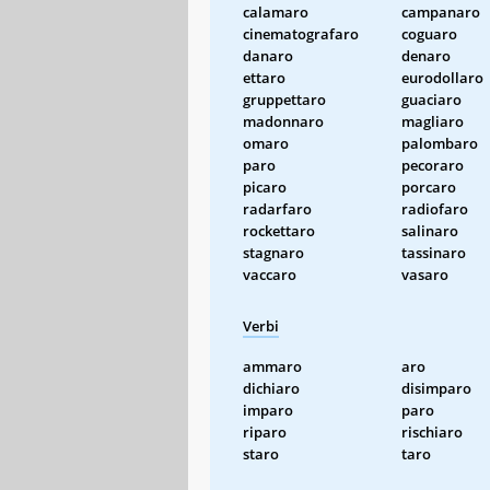
calamaro
campanaro
cinematografaro
coguaro
danaro
denaro
ettaro
eurodollaro
gruppettaro
guaciaro
madonnaro
magliaro
omaro
palombaro
paro
pecoraro
picaro
porcaro
radarfaro
radiofaro
rockettaro
salinaro
stagnaro
tassinaro
vaccaro
vasaro
Verbi
ammaro
aro
dichiaro
disimparo
imparo
paro
riparo
rischiaro
staro
taro