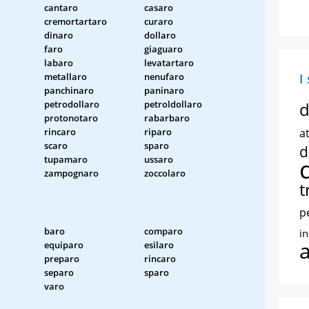
cantaro
casaro
cremortartaro
curaro
dinaro
dollaro
faro
giaguaro
labaro
levatartaro
metallaro
nenufaro
I
panchinaro
paninaro
petrodollaro
petroldollaro
d
protonotaro
rabarbaro
rincaro
riparo
at
scaro
sparo
d
tupamaro
ussaro
zampognaro
zoccolaro
t
p
baro
comparo
i
equiparo
esilaro
preparo
rincaro
separo
sparo
varo