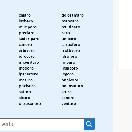
chiaro
dolceamaro
isobaro
mannaro
muciparo
multiparo
preclaro
raro
sudoriparo
uniparo
canoro
carpoforo
erbivoro
fruttivoro
idrocoro
idroforo
imperituro
impuro
inodoro
insaporo
ipersaturo
logoro
maturo
onnivoro
piscivoro
polinsaturo
saturo
scuro
sicuro
sonoro
ultrasonoro
venturo