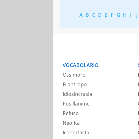
A
B
C
D
E
F
G
H
I
J
VOCABOLARIO
Ossimoro
Filantropo
Idiosincrasia
Pusillanime
Refuso
Neofita
Iconoclasta