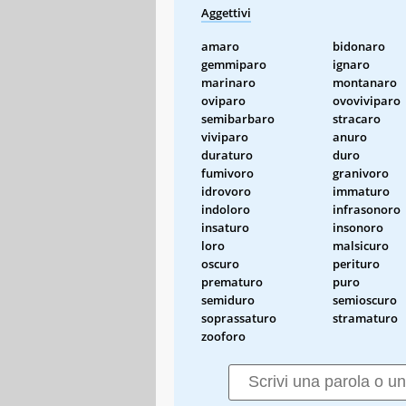
Aggettivi
amaro
bidonaro
gemmiparo
ignaro
marinaro
montanaro
oviparo
ovoviviparo
semibarbaro
stracaro
viviparo
anuro
duraturo
duro
fumivoro
granivoro
idrovoro
immaturo
indoloro
infrasonoro
insaturo
insonoro
loro
malsicuro
oscuro
perituro
prematuro
puro
semiduro
semioscuro
soprassaturo
stramaturo
zooforo