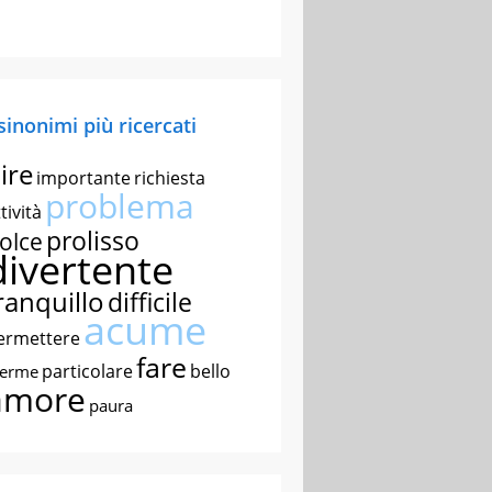
 sinonimi più ricercati
ire
importante
richiesta
problema
tività
prolisso
olce
divertente
ranquillo
difficile
acume
ermettere
fare
particolare
bello
nerme
amore
paura