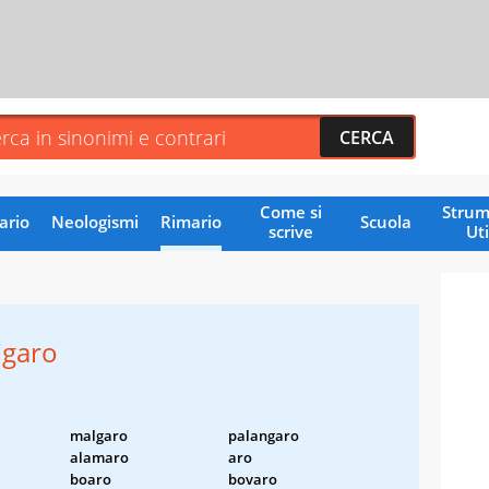
Come si
Strum
ario
Neologismi
Rimario
Scuola
scrive
Uti
igaro
malgaro
palangaro
alamaro
aro
boaro
bovaro