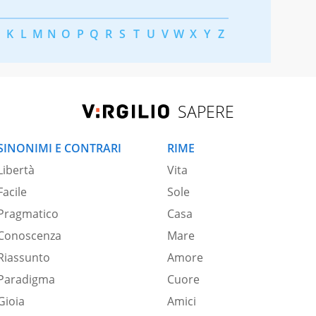
K
L
M
N
O
P
Q
R
S
T
U
V
W
X
Y
Z
SAPERE
SINONIMI E CONTRARI
RIME
Libertà
Vita
Facile
Sole
Pragmatico
Casa
Conoscenza
Mare
Riassunto
Amore
Paradigma
Cuore
Gioia
Amici