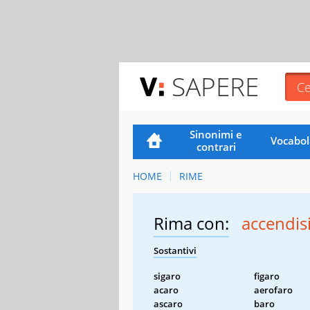
SAPERE
Sinonimi e
Vocabol
contrari
HOME
RIME
Rima con:
accendis
Sostantivi
sigaro
figaro
acaro
aerofaro
ascaro
baro