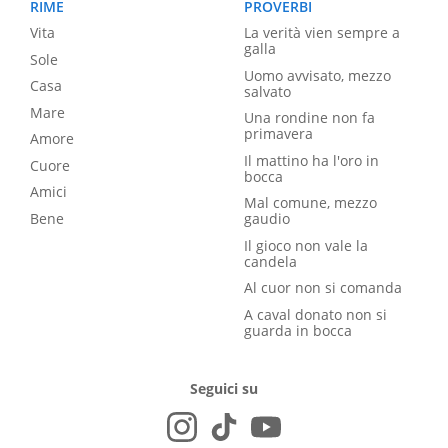
RIME
PROVERBI
Vita
La verità vien sempre a
galla
Sole
Uomo avvisato, mezzo
Casa
salvato
Mare
Una rondine non fa
primavera
Amore
Il mattino ha l'oro in
Cuore
bocca
Amici
Mal comune, mezzo
Bene
gaudio
Il gioco non vale la
candela
Al cuor non si comanda
A caval donato non si
guarda in bocca
Seguici su