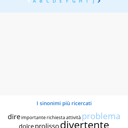
A
B
C
D
E
F
G
H
I
J
K
L
M
N
I sinonimi più ricercati
problema
dire
importante
richiesta
attività
divertente
prolisso
dolce