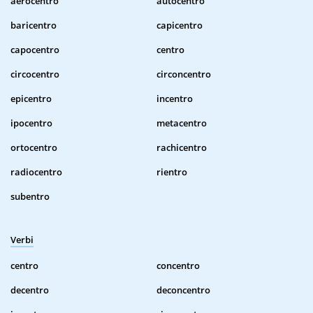
aerocentro
autocentro
baricentro
capicentro
capocentro
centro
circocentro
circoncentro
epicentro
incentro
ipocentro
metacentro
ortocentro
rachicentro
radiocentro
rientro
subentro
Verbi
centro
concentro
decentro
deconcentro