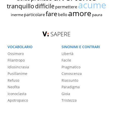
acume
tranquillo
difficile
permettere
amore
fare
particolare
bello
inerme
paura
SAPERE
VOCABOLARIO
SINONIMI E CONTRARI
Ossimoro
Libertà
Filantropo
Facile
Idiosincrasia
Pragmatico
Pusillanime
Conoscenza
Refuso
Riassunto
Neofita
Paradigma
Iconoclasta
Gioia
Apotropaico
Tristezza