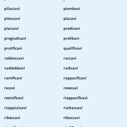
piluccavi
piombavi
pitoccavi
placavi
placcavi
predicavi
pregiudicavi
prelibavi
prolificavi
qualificavi
rabboccavi
raccavi
raddobbavi
radicavi
ramificavi
rappacificavi
recavi
resecavi
resinificavi
riappacificavi
riappiccicavi
riattaccavi
ribeccavi
riboccavi