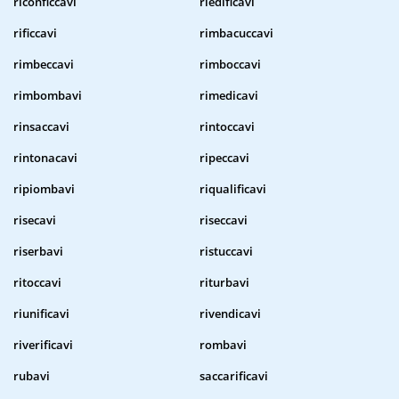
riconficcavi
riedificavi
rificcavi
rimbacuccavi
rimbeccavi
rimboccavi
rimbombavi
rimedicavi
rinsaccavi
rintoccavi
rintonacavi
ripeccavi
ripiombavi
riqualificavi
risecavi
riseccavi
riserbavi
ristuccavi
ritoccavi
riturbavi
riunificavi
rivendicavi
riverificavi
rombavi
rubavi
saccarificavi