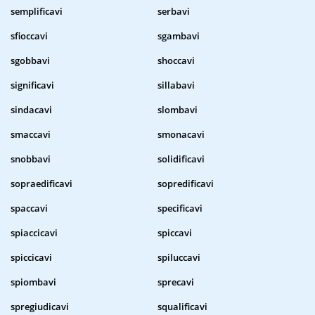
semplificavi
serbavi
sfioccavi
sgambavi
sgobbavi
shoccavi
significavi
sillabavi
sindacavi
slombavi
smaccavi
smonacavi
snobbavi
solidificavi
sopraedificavi
sopredificavi
spaccavi
specificavi
spiaccicavi
spiccavi
spiccicavi
spiluccavi
spiombavi
sprecavi
spregiudicavi
squalificavi