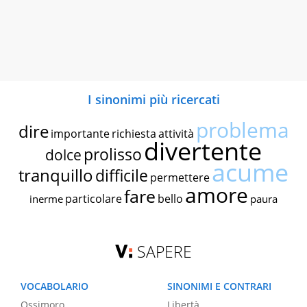
I sinonimi più ricercati
problema
dire
importante
richiesta
attività
divertente
prolisso
dolce
acume
tranquillo
difficile
permettere
amore
fare
particolare
bello
inerme
paura
SAPERE
VOCABOLARIO
SINONIMI E CONTRARI
Ossimoro
Libertà