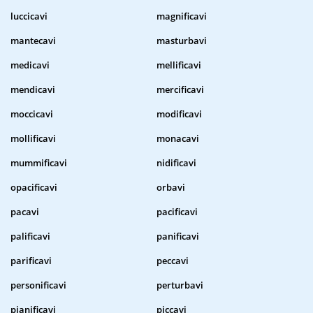
luccicavi
magnificavi
mantecavi
masturbavi
medicavi
mellificavi
mendicavi
mercificavi
moccicavi
modificavi
mollificavi
monacavi
mummificavi
nidificavi
opacificavi
orbavi
pacavi
pacificavi
palificavi
panificavi
parificavi
peccavi
personificavi
perturbavi
pianificavi
piccavi