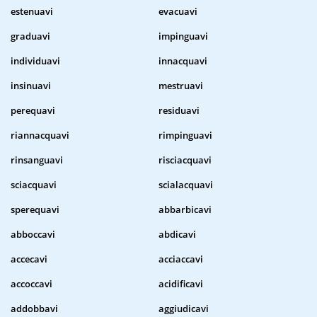
estenuavi
evacuavi
graduavi
impinguavi
individuavi
innacquavi
insinuavi
mestruavi
perequavi
residuavi
riannacquavi
rimpinguavi
rinsanguavi
risciacquavi
sciacquavi
scialacquavi
sperequavi
abbarbicavi
abboccavi
abdicavi
accecavi
acciaccavi
accoccavi
acidificavi
addobbavi
aggiudicavi