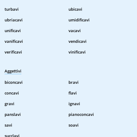
turbavi
ubicavi
ubriacavi
umidificavi
unificavi
vacavi
vanificavi
vendicavi
verificavi
vinificavi
Aggettivi
biconcavi
bravi
concavi
flavi
gravi
ignavi
panslavi
pianoconcavi
savi
soavi
succlavi