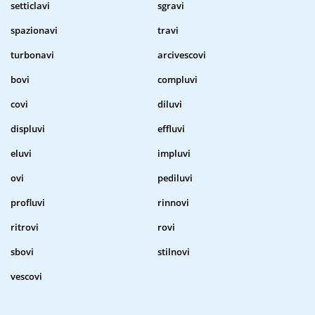
setticlavi
sgravi
spazionavi
travi
turbonavi
arcivescovi
bovi
compluvi
covi
diluvi
displuvi
effluvi
eluvi
impluvi
ovi
pediluvi
profluvi
rinnovi
ritrovi
rovi
sbovi
stilnovi
vescovi