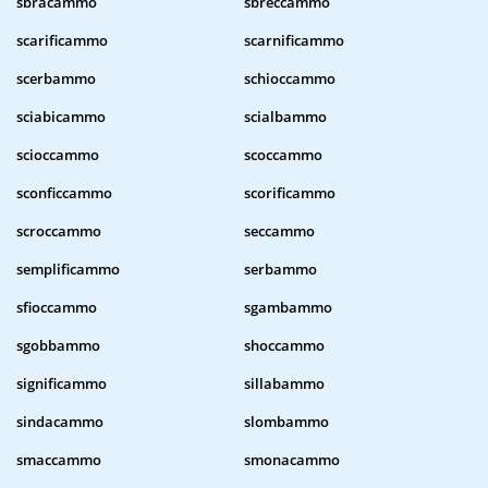
sbracammo
sbreccammo
scarificammo
scarnificammo
scerbammo
schioccammo
sciabicammo
scialbammo
scioccammo
scoccammo
sconficcammo
scorificammo
scroccammo
seccammo
semplificammo
serbammo
sfioccammo
sgambammo
sgobbammo
shoccammo
significammo
sillabammo
sindacammo
slombammo
smaccammo
smonacammo