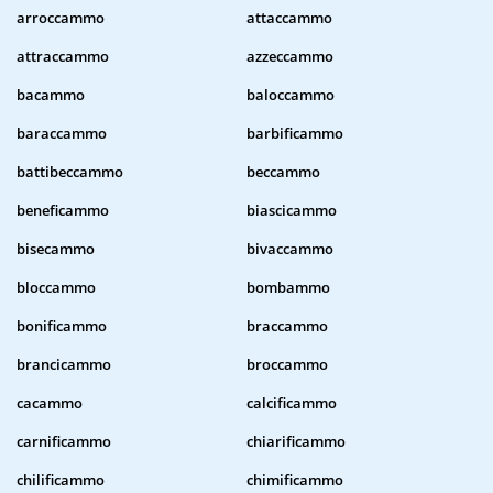
arroccammo
attaccammo
attraccammo
azzeccammo
bacammo
baloccammo
baraccammo
barbificammo
battibeccammo
beccammo
beneficammo
biascicammo
bisecammo
bivaccammo
bloccammo
bombammo
bonificammo
braccammo
brancicammo
broccammo
cacammo
calcificammo
carnificammo
chiarificammo
chilificammo
chimificammo