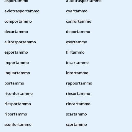
asportammo
autotrasportammo
aviotrasportammo
coartammo
comportammo
confortammo
decurtammo
deportammo
elitrasportammo
esortammo
esportammo
flirtammo
importammo
incartammo
inquartammo
intortammo
portammo
rapportammo
riconfortammo
riesortammo
riesportammo
rincartammo
riportammo
scartammo
sconfortammo
scortammo