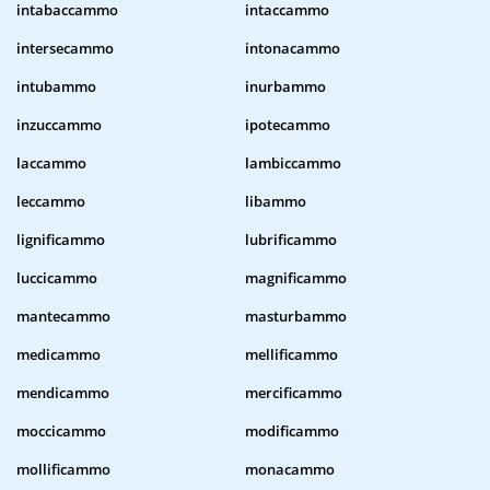
intabaccammo
intaccammo
intersecammo
intonacammo
intubammo
inurbammo
inzuccammo
ipotecammo
laccammo
lambiccammo
leccammo
libammo
lignificammo
lubrificammo
luccicammo
magnificammo
mantecammo
masturbammo
medicammo
mellificammo
mendicammo
mercificammo
moccicammo
modificammo
mollificammo
monacammo