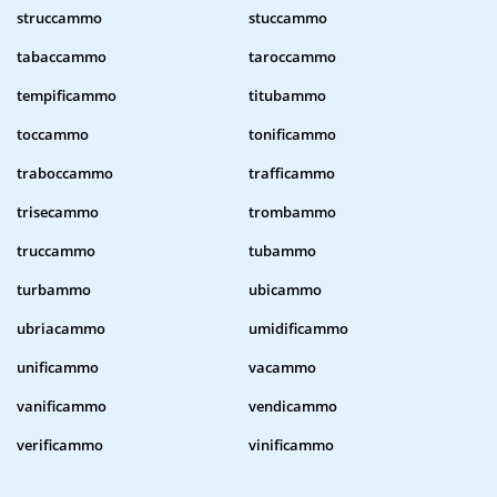
struccammo
stuccammo
tabaccammo
taroccammo
tempificammo
titubammo
toccammo
tonificammo
traboccammo
trafficammo
trisecammo
trombammo
truccammo
tubammo
turbammo
ubicammo
ubriacammo
umidificammo
unificammo
vacammo
vanificammo
vendicammo
verificammo
vinificammo