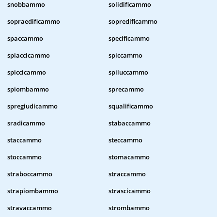
snobbammo
solidificammo
sopraedificammo
sopredificammo
spaccammo
specificammo
spiaccicammo
spiccammo
spiccicammo
spiluccammo
spiombammo
sprecammo
spregiudicammo
squalificammo
sradicammo
stabaccammo
staccammo
steccammo
stoccammo
stomacammo
straboccammo
straccammo
strapiombammo
strascicammo
stravaccammo
strombammo