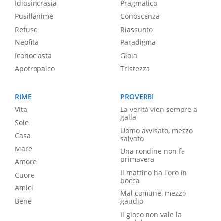
Idiosincrasia
Pragmatico
Pusillanime
Conoscenza
Refuso
Riassunto
Neofita
Paradigma
Iconoclasta
Gioia
Apotropaico
Tristezza
RIME
PROVERBI
Vita
La verità vien sempre a
galla
Sole
Uomo avvisato, mezzo
Casa
salvato
Mare
Una rondine non fa
primavera
Amore
Il mattino ha l'oro in
Cuore
bocca
Amici
Mal comune, mezzo
Bene
gaudio
Il gioco non vale la