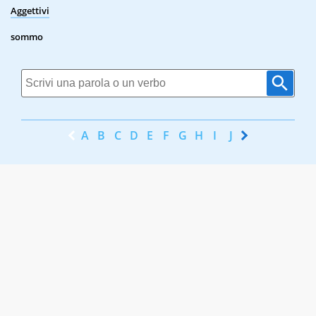
Aggettivi
sommo
A
B
C
D
E
F
G
H
I
J
K
L
M
N