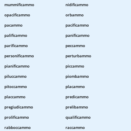
mummificammo
nidificammo
opacificammo
orbammo
pacammo
pacificammo
palificammo
panificammo
parificammo
peccammo
personificammo
perturbammo
pianificammo
piccammo
piluccammo
piombammo
pitoccammo
placammo
placcammo
predicammo
pregiudicammo
prelibammo
prolificammo
qualificammo
rabboccammo
raccammo