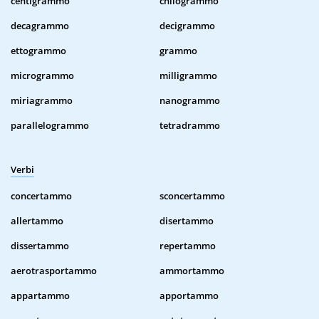
centigrammo
chilogrammo
decagrammo
decigrammo
ettogrammo
grammo
microgrammo
milligrammo
miriagrammo
nanogrammo
parallelogrammo
tetradrammo
Verbi
concertammo
sconcertammo
allertammo
disertammo
dissertammo
repertammo
aerotrasportammo
ammortammo
appartammo
apportammo