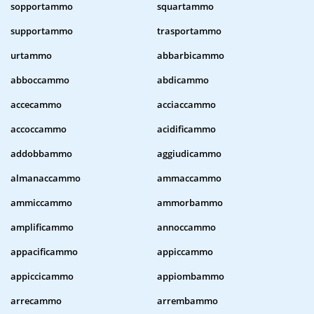
sopportammo
squartammo
supportammo
trasportammo
urtammo
abbarbicammo
abboccammo
abdicammo
accecammo
acciaccammo
accoccammo
acidificammo
addobbammo
aggiudicammo
almanaccammo
ammaccammo
ammiccammo
ammorbammo
amplificammo
annoccammo
appacificammo
appiccammo
appiccicammo
appiombammo
arrecammo
arrembammo