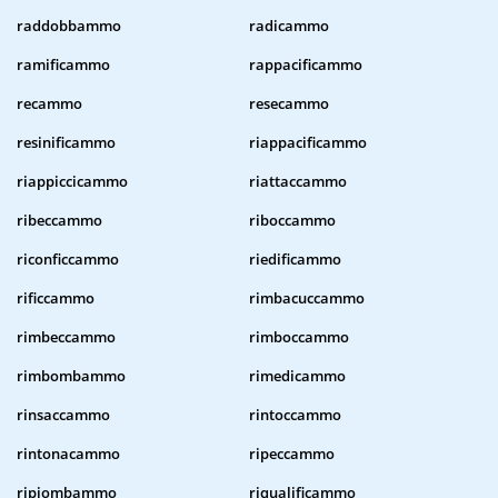
raddobbammo
radicammo
ramificammo
rappacificammo
recammo
resecammo
resinificammo
riappacificammo
riappiccicammo
riattaccammo
ribeccammo
riboccammo
riconficcammo
riedificammo
rificcammo
rimbacuccammo
rimbeccammo
rimboccammo
rimbombammo
rimedicammo
rinsaccammo
rintoccammo
rintonacammo
ripeccammo
ripiombammo
riqualificammo