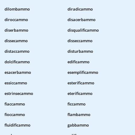
dilombammo
diradicammo
diroccammo
disacerbammo
diserbammo
disqualificammo
dissecammo
disseccammo
distaccammo
disturbammo
dolcificammo
edificammo
esacerbammo
esemplificammo
essiccammo
esterificammo
estrinsecammo
eterificammo
fiaccammo
ficcammo
fioccammo
flambammo
fluidificammo
gabbammo