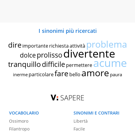
I sinonimi più ricercati
problema
dire
importante
richiesta
attività
divertente
prolisso
dolce
acume
tranquillo
difficile
permettere
amore
fare
particolare
bello
inerme
paura
SAPERE
VOCABOLARIO
SINONIMI E CONTRARI
Ossimoro
Libertà
Filantropo
Facile