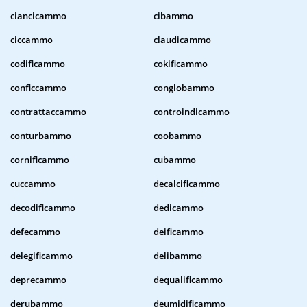
ciancicammo
cibammo
ciccammo
claudicammo
codificammo
cokificammo
conficcammo
conglobammo
contrattaccammo
controindicammo
conturbammo
coobammo
cornificammo
cubammo
cuccammo
decalcificammo
decodificammo
dedicammo
defecammo
deificammo
delegificammo
delibammo
deprecammo
dequalificammo
derubammo
deumidificammo