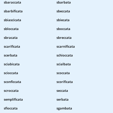
sbaraccata
sbarbata
sbarbificata
sbeccata
sbiascicata
sbiecata
sbloccata
sboccata
sbracata
sbreccata
scarificata
scarnificata
scerbata
schioccata
sciabicata
scialbata
scioccata
scoccata
sconficcata
scorificata
scroccata
seccata
semplificata
serbata
sfioccata
sgambata