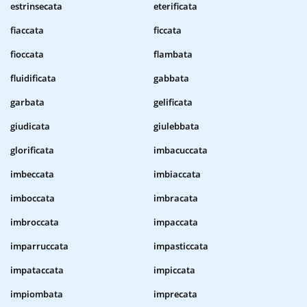
estrinsecata
eterificata
fiaccata
ficcata
fioccata
flambata
fluidificata
gabbata
garbata
gelificata
giudicata
giulebbata
glorificata
imbacuccata
imbeccata
imbiaccata
imboccata
imbracata
imbroccata
impaccata
imparruccata
impasticcata
impataccata
impiccata
impiombata
imprecata