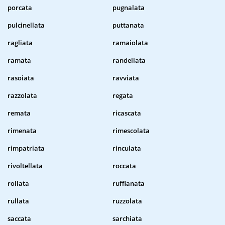
porcata
pugnalata
pulcinellata
puttanata
ragliata
ramaiolata
ramata
randellata
rasoiata
ravviata
razzolata
regata
remata
ricascata
rimenata
rimescolata
rimpatriata
rinculata
rivoltellata
roccata
rollata
ruffianata
rullata
ruzzolata
saccata
sarchiata