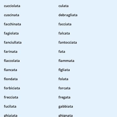
cucciolata
culata
cuscinata
debragliata
facchinata
facciata
fagiolata
falcata
fanciullata
fantocciata
farinata
fata
fiaccolata
fiammata
fiancata
figliata
fiondata
folata
forbiciata
forcata
frecciata
fregata
fucilata
gabbiata
ghiaiata
ghignata