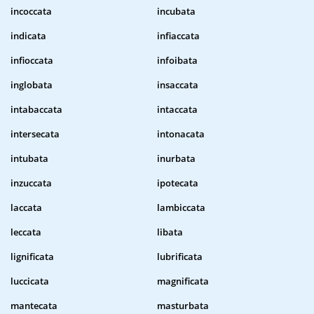
incoccata
incubata
indicata
infiaccata
infioccata
infoibata
inglobata
insaccata
intabaccata
intaccata
intersecata
intonacata
intubata
inurbata
inzuccata
ipotecata
laccata
lambiccata
leccata
libata
lignificata
lubrificata
luccicata
magnificata
mantecata
masturbata