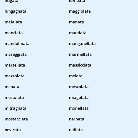
litigata
lombata
lungagnata
maggiolata
maialata
manata
manciata
mandata
mandolinata
manganellata
mareggiata
marmellata
martellata
massicciata
mazzolata
melata
menata
mescolata
mestolata
miagolata
mitragliata
monellata
mostacciata
nerbata
nevicata
nidiata