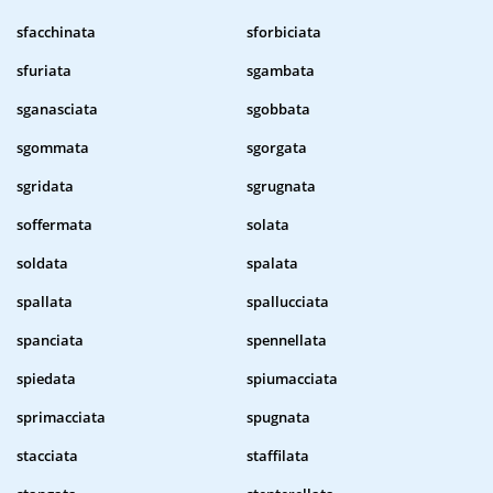
sfacchinata
sforbiciata
sfuriata
sgambata
sganasciata
sgobbata
sgommata
sgorgata
sgridata
sgrugnata
soffermata
solata
soldata
spalata
spallata
spallucciata
spanciata
spennellata
spiedata
spiumacciata
sprimacciata
spugnata
stacciata
staffilata