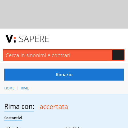
SAPERE
HOME
RIME
Rima con:
accertata
Sostantivi