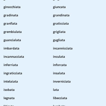
ginocchiata
giuncata
gradinata
grandinata
granfiata
graticciata
grembiulata
grigliata
guancialata
gugliata
imbardata
incannicciata
incannucciata
inculata
inferriata
inforcata
ingraticciata
insalata
intelaiata
inverniciata
isobata
lata
legnata
libecciata