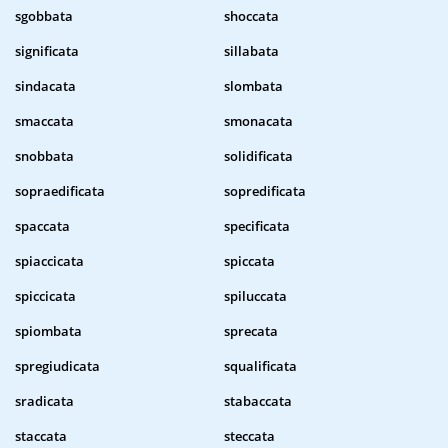
sgobbata
shoccata
significata
sillabata
sindacata
slombata
smaccata
smonacata
snobbata
solidificata
sopraedificata
sopredificata
spaccata
specificata
spiaccicata
spiccata
spiccicata
spiluccata
spiombata
sprecata
spregiudicata
squalificata
sradicata
stabaccata
staccata
steccata