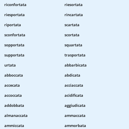
riconfortata
riesortata
riesportata
rincartata
riportata
scartata
sconfortata
scortata
sopportata
squartata
supportata
trasportata
urtata
abbarbicata
abboccata
abdicata
accecata
acciaccata
accoccata
acidificata
addobbata
aggiudicata
almanaccata
ammaccata
ammiccata
ammorbata