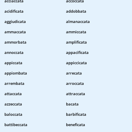
acciaccata
accoccata
acidificata
addobbata
aggiudicata
almanaccata
ammaccata
ammiccata
ammorbata
amplificata
annoccata
appacificata
appiccata
appiccicata
appiombata
arrecata
arrembata
arroccata
attaccata
attraccata
azzeccata
bacata
baloccata
barbificata
battibeccata
beneficata