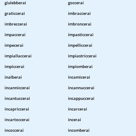
giulebberai
goccerai
graticcerai
imbraccerai
imbreccerai
imbroncerai
impaccerai
impasticcerai
impecerai
impelliccerai
impiallaccerai
impiastriccerai
impiccerai
impiomberai
inalberai
incamicerai
incanniccerai
incannuccerai
incantuccerai
incappuccerai
incapriccerai
incarcerai
incartoccerai
incerai
incoccerai
incomberai