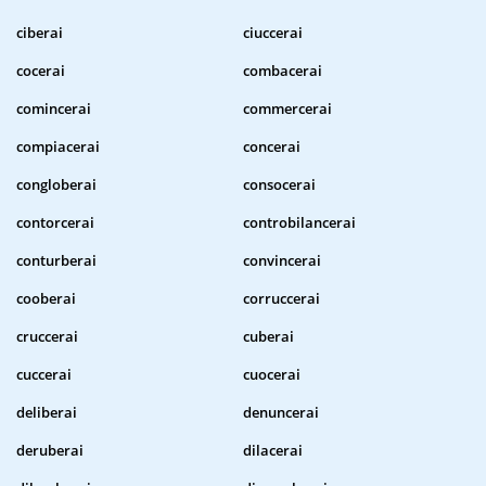
ciberai
ciuccerai
cocerai
combacerai
comincerai
commercerai
compiacerai
concerai
congloberai
consocerai
contorcerai
controbilancerai
conturberai
convincerai
cooberai
corruccerai
cruccerai
cuberai
cuccerai
cuocerai
deliberai
denuncerai
deruberai
dilacerai