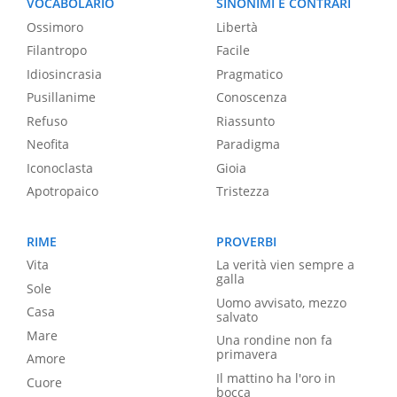
VOCABOLARIO
SINONIMI E CONTRARI
Ossimoro
Libertà
Filantropo
Facile
Idiosincrasia
Pragmatico
Pusillanime
Conoscenza
Refuso
Riassunto
Neofita
Paradigma
Iconoclasta
Gioia
Apotropaico
Tristezza
RIME
PROVERBI
Vita
La verità vien sempre a
galla
Sole
Uomo avvisato, mezzo
Casa
salvato
Mare
Una rondine non fa
primavera
Amore
Il mattino ha l'oro in
Cuore
bocca