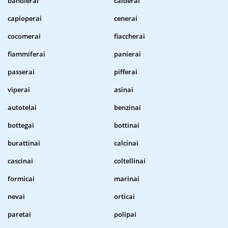
bandierai
calderai
capioperai
cenerai
cocomerai
fiaccherai
fiammiferai
panierai
passerai
pifferai
viperai
asinai
autotelai
benzinai
bottegai
bottinai
burattinai
calcinai
cascinai
coltellinai
formicai
marinai
nevai
orticai
paretai
polipai