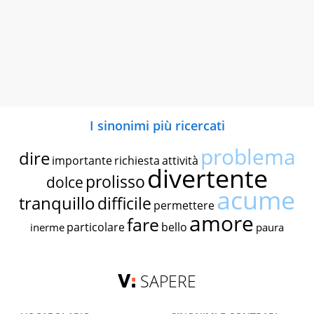
I sinonimi più ricercati
problema
dire
importante
richiesta
attività
divertente
prolisso
dolce
acume
tranquillo
difficile
permettere
amore
fare
particolare
bello
inerme
paura
SAPERE