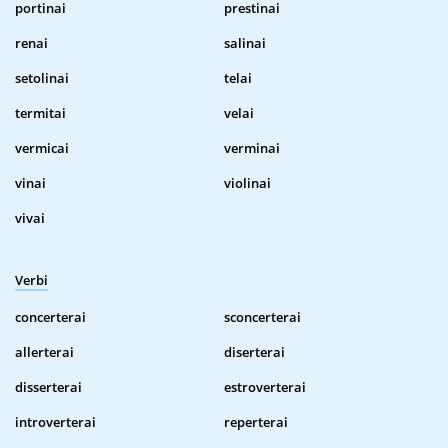
portinai
prestinai
renai
salinai
setolinai
telai
termitai
velai
vermicai
verminai
vinai
violinai
vivai
Verbi
concerterai
sconcerterai
allerterai
diserterai
disserterai
estroverterai
introverterai
reperterai