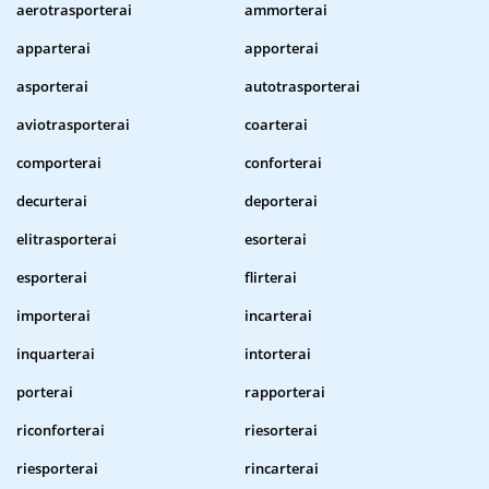
aerotrasporterai
ammorterai
apparterai
apporterai
asporterai
autotrasporterai
aviotrasporterai
coarterai
comporterai
conforterai
decurterai
deporterai
elitrasporterai
esorterai
esporterai
flirterai
importerai
incarterai
inquarterai
intorterai
porterai
rapporterai
riconforterai
riesorterai
riesporterai
rincarterai