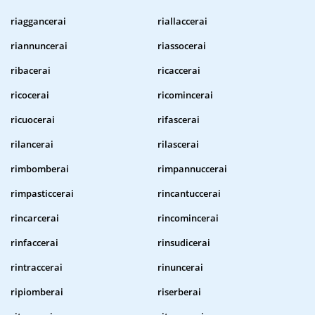
riaggancerai
riallaccerai
riannuncerai
riassocerai
ribacerai
ricaccerai
ricocerai
ricomincerai
ricuocerai
rifascerai
rilancerai
rilascerai
rimbomberai
rimpannuccerai
rimpasticcerai
rincantuccerai
rincarcerai
rincomincerai
rinfaccerai
rinsudicerai
rintraccerai
rinuncerai
ripiomberai
riserberai