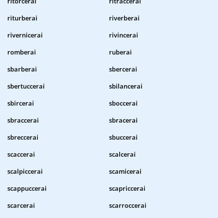
ritorcerai
ritraccerai
riturberai
riverberai
rivernicerai
rivincerai
romberai
ruberai
sbarberai
sbercerai
sbertuccerai
sbilancerai
sbircerai
sboccerai
sbraccerai
sbracerai
sbreccerai
sbuccerai
scaccerai
scalcerai
scalpiccerai
scamicerai
scappuccerai
scapriccerai
scarcerai
scarroccerai