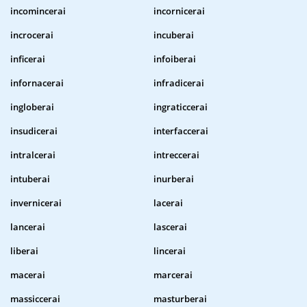
incomincerai
incornicerai
incrocerai
incuberai
inficerai
infoiberai
infornacerai
infradicerai
ingloberai
ingraticcerai
insudicerai
interfaccerai
intralcerai
intreccerai
intuberai
inurberai
invernicerai
lacerai
lancerai
lascerai
liberai
lincerai
macerai
marcerai
massiccerai
masturberai