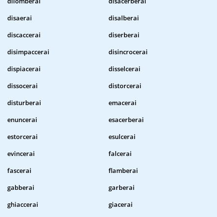
dilomberai
disacerberai
disaerai
disalberai
discaccerai
diserberai
disimpaccerai
disincrocerai
dispiacerai
disselcerai
dissocerai
distorcerai
disturberai
emacerai
enuncerai
esacerberai
estorcerai
esulcerai
evincerai
falcerai
fascerai
flamberai
gabberai
garberai
ghiaccerai
giacerai