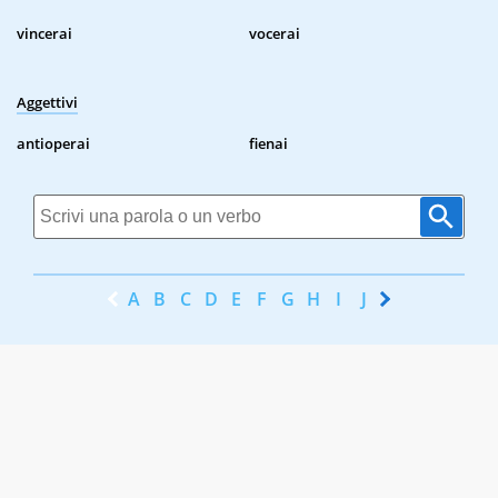
vincerai
vocerai
Aggettivi
antioperai
fienai
A
B
C
D
E
F
G
H
I
J
K
L
M
N