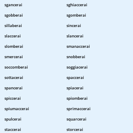
sgancerai
sghiaccerai
sgobberai
sgomberai
sillaberai
sincerai
slaccerai
slancerai
slomberai
smanaccerai
smercerai
snobberai
soccomberai
soggiacerai
sottacerai
spaccerai
spancerai
spiacerai
spiccerai
spiomberai
spiumaccerai
sprimaccerai
spulcerai
squarcerai
staccerai
storcerai