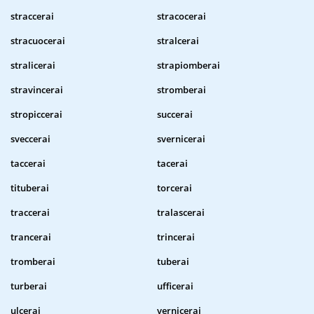
straccerai
stracocerai
stracuocerai
stralcerai
stralicerai
strapiomberai
stravincerai
stromberai
stropiccerai
succerai
sveccerai
svernicerai
taccerai
tacerai
tituberai
torcerai
traccerai
tralascerai
trancerai
trincerai
tromberai
tuberai
turberai
ufficerai
ulcerai
vernicerai