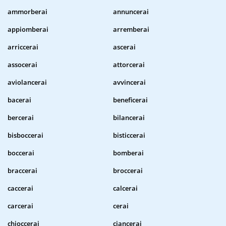
ammorberai
annuncerai
appiomberai
arremberai
arriccerai
ascerai
assocerai
attorcerai
aviolancerai
avvincerai
bacerai
beneficerai
bercerai
bilancerai
bisboccerai
bisticcerai
boccerai
bomberai
braccerai
broccerai
caccerai
calcerai
carcerai
cerai
chioccerai
ciancerai