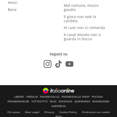
Amici
Mal comune, mezzo
Bene
gaudio
Il gioco non vale la
candela
Al cuor non si comanda
A caval donato non si
guarda in bocca
Seguici su
LIBERO
VIRGILIO
PAGINEGIALLE
PAGINEGIALLE SHOP
PGCASA
PAGINEBIANCHE
TUTTOCITTÀ
DILEI
SIVIAGGIA
QUIFINANZA
BUONISSIMO
SUPEREVA
Chi siamo
Note Legali
Privacy
Cookie Policy
Preferenze sui cookie
Aiuto