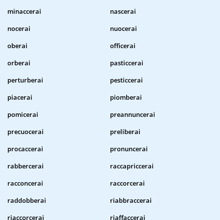
minaccerai
nascerai
nocerai
nuocerai
oberai
officerai
orberai
pasticcerai
perturberai
pesticcerai
piacerai
piomberai
pomicerai
preannuncerai
precuocerai
preliberai
procaccerai
pronuncerai
rabbercerai
raccapriccerai
racconcerai
raccorcerai
raddobberai
riabbraccerai
riaccorcerai
riaffaccerai