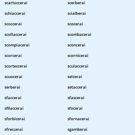
scartoccerai
scerberai
schiaccerai
scialberai
scoccerai
scocerai
scollaccerai
scombacerai
scompiacerai
sconcerai
scorcerai
scornicerai
scorteccerai
sculaccerai
scuocerai
selcerai
serberai
setaccerai
sfaccerai
sfascerai
sfilaccerai
sfocerai
sforbicerai
sfornacerai
sfreccerai
sgamberai