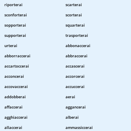
riporterai
scarterai
sconforterai
scorterai
sopporterai
squarterai
supporterai
trasporterai
urterai
abbonaccerai
abborraccerai
abbraccerai
accartoccerai
accascerai
acconcerai
accorcerai
accovaccerai
accuccerai
addobberai
aerai
affaccerai
aggancerai
agghiaccerai
alberai
allaccerai
ammassiccerai