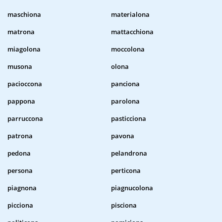
maschiona
materialona
matrona
mattacchiona
miagolona
moccolona
musona
olona
pacioccona
panciona
pappona
parolona
parruccona
pasticciona
patrona
pavona
pedona
pelandrona
persona
perticona
piagnona
piagnucolona
picciona
pisciona