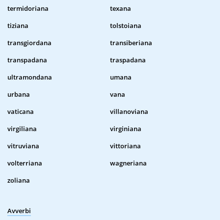
termidoriana
texana
tiziana
tolstoiana
transgiordana
transiberiana
transpadana
traspadana
ultramondana
umana
urbana
vana
vaticana
villanoviana
virgiliana
virginiana
vitruviana
vittoriana
volterriana
wagneriana
zoliana
Avverbi