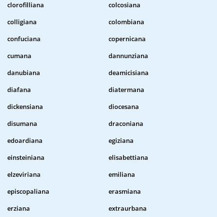
clorofilliana
colcosiana
colligiana
colombiana
confuciana
copernicana
cumana
dannunziana
danubiana
deamicisiana
diafana
diatermana
dickensiana
diocesana
disumana
draconiana
edoardiana
egiziana
einsteiniana
elisabettiana
elzeviriana
emiliana
episcopaliana
erasmiana
erziana
extraurbana