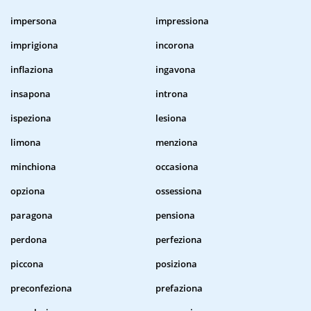
impersona
impressiona
imprigiona
incorona
inflaziona
ingavona
insapona
introna
ispeziona
lesiona
limona
menziona
minchiona
occasiona
opziona
ossessiona
paragona
pensiona
perdona
perfeziona
piccona
posiziona
preconfeziona
prefaziona