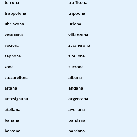
terrona
trafficona
trappolona
trippona
ubriacona
urlona
vescicona
villanzona
vociona
zaccherona
zappona
zitellona
zona
zuccona
zuzzurellona
albana
altana
andana
antesignana
argentana
atellana
avellana
banana
bandana
barcana
bardana