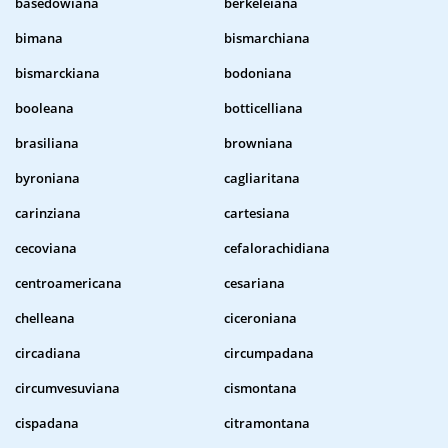
basedowiana
berkeleiana
bimana
bismarchiana
bismarckiana
bodoniana
booleana
botticelliana
brasiliana
browniana
byroniana
cagliaritana
carinziana
cartesiana
cecoviana
cefalorachidiana
centroamericana
cesariana
chelleana
ciceroniana
circadiana
circumpadana
circumvesuviana
cismontana
cispadana
citramontana