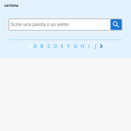
carlona
A
B
C
D
E
F
G
H
I
J
K
L
M
N