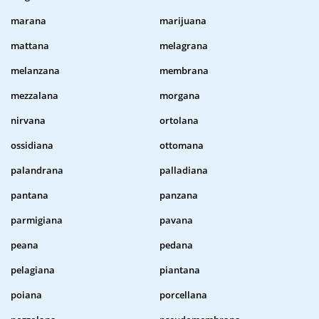
marana
marijuana
mattana
melagrana
melanzana
membrana
mezzalana
morgana
nirvana
ortolana
ossidiana
ottomana
palandrana
palladiana
pantana
panzana
parmigiana
pavana
peana
pedana
pelagiana
piantana
poiana
porcellana