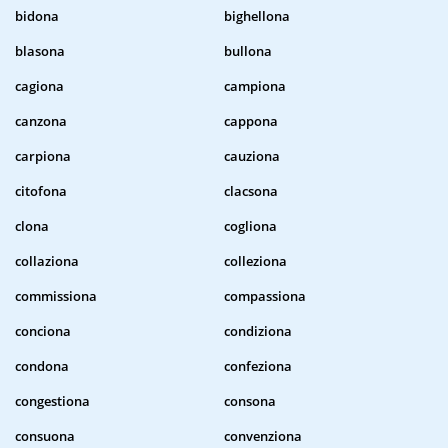
bidona
bighellona
blasona
bullona
cagiona
campiona
canzona
cappona
carpiona
cauziona
citofona
clacsona
clona
cogliona
collaziona
colleziona
commissiona
compassiona
conciona
condiziona
condona
confeziona
congestiona
consona
consuona
convenziona