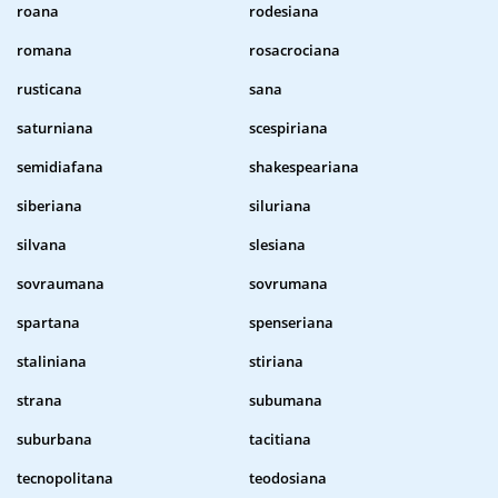
roana
rodesiana
romana
rosacrociana
rusticana
sana
saturniana
scespiriana
semidiafana
shakespeariana
siberiana
siluriana
silvana
slesiana
sovraumana
sovrumana
spartana
spenseriana
staliniana
stiriana
strana
subumana
suburbana
tacitiana
tecnopolitana
teodosiana