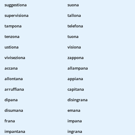
suggestiona
suona
supervisiona
tallona
tampona
telefona
tenzona
tuona
ustiona
visiona
viviseziona
zappona
accana
allampana
allontana
appiana
arruffiana
capitana
dipana
disingrana
disumana
emana
frana
impana
impantana
ingrana