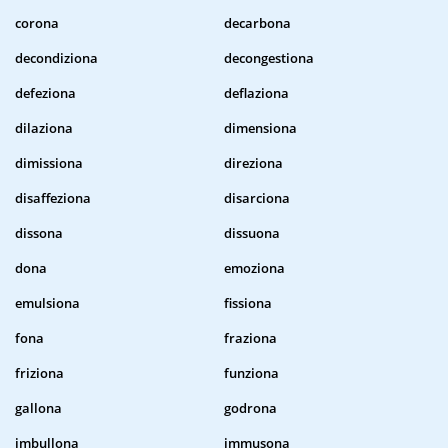
corona
decarbona
decondiziona
decongestiona
defeziona
deflaziona
dilaziona
dimensiona
dimissiona
direziona
disaffeziona
disarciona
dissona
dissuona
dona
emoziona
emulsiona
fissiona
fona
fraziona
friziona
funziona
gallona
godrona
imbullona
immusona