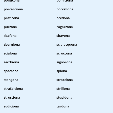
politicona
pomiciona
porcacciona
porcellona
praticona
predona
puzzona
ragazzona
sbafona
sbavona
sborniona
scialacquona
scialona
scroccona
secchiona
signorona
spaccona
spiona
stangona
stracciona
strafalciona
strillona
strusciona
stupidona
sudiciona
tardona