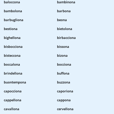
baloccona
bambinona
bambolona
barbona
barbugliona
beona
bestiona
bietolona
bighellona
birbacciona
bisbocciona
bissona
bisteccona
bizona
boccalona
bocciona
brindellona
buffona
buontempona
buzzona
capocciona
caporiona
cappellona
cappona
cavallona
cervellona