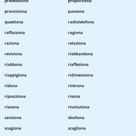
preseleziona
proporziona
provvisiona
punzona
questiona
radiotelefona
raffazzona
ragiona
raziona
relaziona
revisiona
riabbandona
riabbona
riaffeziona
riappigiona
ridimensiona
ridona
rintrona
riposiziona
risona
risuona
rivoluziona
sanziona
sbullona
scagiona
scagliona