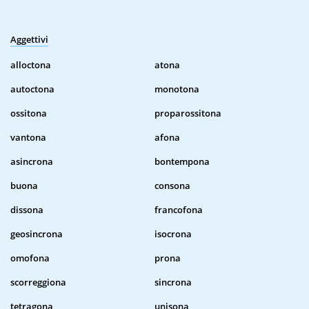
Aggettivi
alloctona
atona
autoctona
monotona
ossitona
proparossitona
vantona
afona
asincrona
bontempona
buona
consona
dissona
francofona
geosincrona
isocrona
omofona
prona
scorreggiona
sincrona
tetragona
unisona