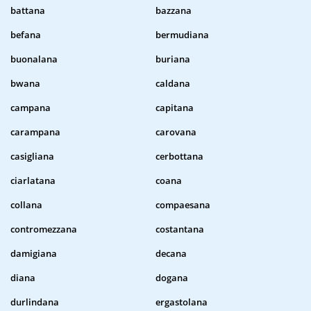
battana
bazzana
befana
bermudiana
buonalana
buriana
bwana
caldana
campana
capitana
carampana
carovana
casigliana
cerbottana
ciarlatana
coana
collana
compaesana
contromezzana
costantana
damigiana
decana
diana
dogana
durlindana
ergastolana