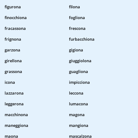
figurona
filona
finocchiona
fogliona
fracassona
frescona
frignona
furbacchiona
garzona
gigiona
girellona
giuggiolona
grassona
guagliona
icona
impicciona
lazzarona
leccona
leggerona
lumacona
macchinona
magona
maneggiona
mangiona
maona
mascalzona