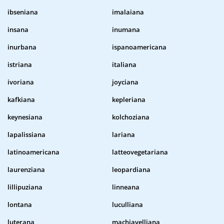
ibseniana
imalaiana
insana
inumana
inurbana
ispanoamericana
istriana
italiana
ivoriana
joyciana
kafkiana
kepleriana
keynesiana
kolchoziana
lapalissiana
lariana
latinoamericana
latteovegetariana
laurenziana
leopardiana
lillipuziana
linneana
lontana
luculliana
luterana
machiavelliana