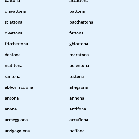
battona
accattona
cravattona
pattona
sciattona
bacchettona
civettona
fettona
fricchettona
ghiottona
dentona
maratona
matitona
polentona
santona
testona
abborracciona
allegrona
ancona
annona
anona
antifona
armeggiona
arruffona
arzigogolona
baffona