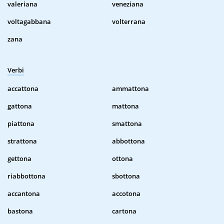
valeriana
veneziana
voltagabbana
volterrana
zana
Verbi
accattona
ammattona
gattona
mattona
piattona
smattona
strattona
abbottona
gettona
ottona
riabbottona
sbottona
accantona
accotona
bastona
cartona