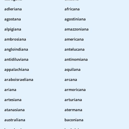
adleriana
africana
agostana
agostiniana
alpigiana
amazzoniana
ambrosiana
americana
angloindiana
antelucana
antidiluviana
antinomiana
appalachiana
aquilana
araboisraeliana
arcana
ariana
armoricana
artesiana
arturiana
atanasiana
atermana
australiana
baconiana