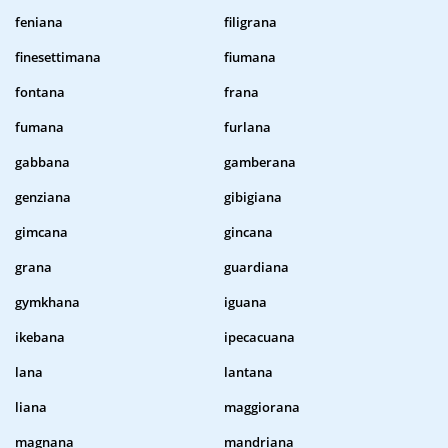
feniana
filigrana
finesettimana
fiumana
fontana
frana
fumana
furlana
gabbana
gamberana
genziana
gibigiana
gimcana
gincana
grana
guardiana
gymkhana
iguana
ikebana
ipecacuana
lana
lantana
liana
maggiorana
magnana
mandriana