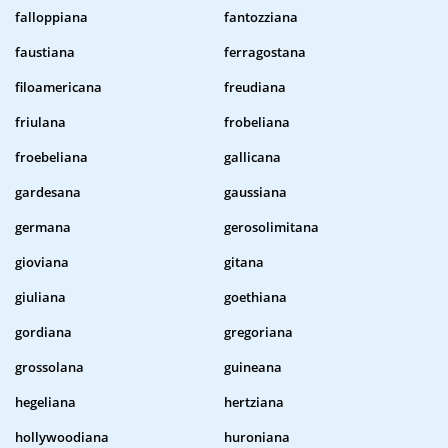
falloppiana
fantozziana
faustiana
ferragostana
filoamericana
freudiana
friulana
frobeliana
froebeliana
gallicana
gardesana
gaussiana
germana
gerosolimitana
gioviana
gitana
giuliana
goethiana
gordiana
gregoriana
grossolana
guineana
hegeliana
hertziana
hollywoodiana
huroniana