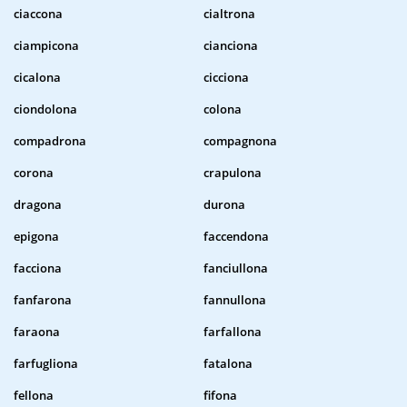
ciaccona
cialtrona
ciampicona
cianciona
cicalona
cicciona
ciondolona
colona
compadrona
compagnona
corona
crapulona
dragona
durona
epigona
faccendona
facciona
fanciullona
fanfarona
fannullona
faraona
farfallona
farfugliona
fatalona
fellona
fifona