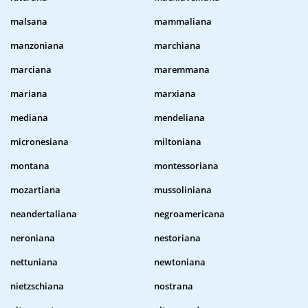
malsana
mammaliana
manzoniana
marchiana
marciana
maremmana
mariana
marxiana
mediana
mendeliana
micronesiana
miltoniana
montana
montessoriana
mozartiana
mussoliniana
neandertaliana
negroamericana
neroniana
nestoriana
nettuniana
newtoniana
nietzschiana
nostrana