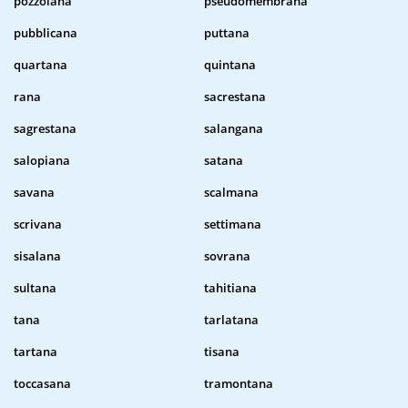
pozzolana
pseudomembrana
pubblicana
puttana
quartana
quintana
rana
sacrestana
sagrestana
salangana
salopiana
satana
savana
scalmana
scrivana
settimana
sisalana
sovrana
sultana
tahitiana
tana
tarlatana
tartana
tisana
toccasana
tramontana