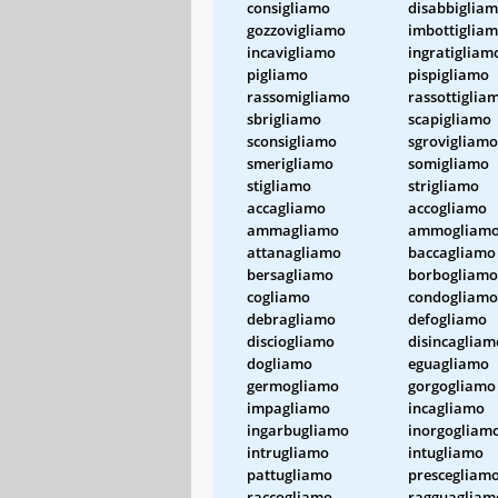
consigliamo
disabbiglia
gozzovigliamo
imbottiglia
incavigliamo
ingratigliam
pigliamo
pispigliamo
rassomigliamo
rassottiglia
sbrigliamo
scapigliamo
sconsigliamo
sgrovigliamo
smerigliamo
somigliamo
stigliamo
strigliamo
accagliamo
accogliamo
ammagliamo
ammogliam
attanagliamo
baccagliamo
bersagliamo
borbogliamo
cogliamo
condogliamo
debragliamo
defogliamo
disciogliamo
disincagliam
dogliamo
eguagliamo
germogliamo
gorgogliamo
impagliamo
incagliamo
ingarbugliamo
inorgogliam
intrugliamo
intugliamo
pattugliamo
prescegliam
raccogliamo
ragguagliam