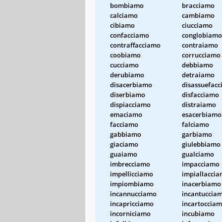
bombiamo
bracciamo
calciamo
cambiamo
cibiamo
ciucciamo
confacciamo
conglobiamo
contraffacciamo
contraiamo
coobiamo
corrucciamo
cucciamo
debbiamo
derubiamo
detraiamo
disacerbiamo
disassuefac
diserbiamo
disfacciamo
dispiacciamo
distraiamo
emaciamo
esacerbiamo
facciamo
falciamo
gabbiamo
garbiamo
giaciamo
giulebbiamo
guaiamo
gualciamo
imbrecciamo
impacciamo
impellicciamo
impiallacci
impiombiamo
inacerbiamo
incannucciamo
incantuccia
incapricciamo
incartoccia
incorniciamo
incubiamo