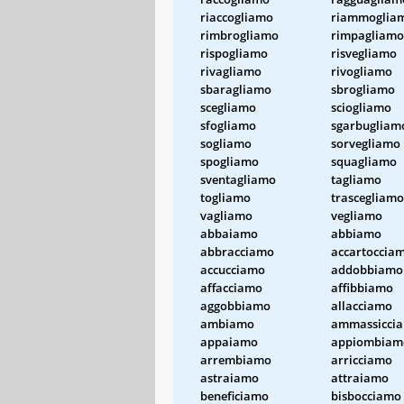
riaccogliamo
riammoglia
rimbrogliamo
rimpagliamo
rispogliamo
risvegliamo
rivagliamo
rivogliamo
sbaragliamo
sbrogliamo
scegliamo
sciogliamo
sfogliamo
sgarbugliam
sogliamo
sorvegliamo
spogliamo
squagliamo
sventagliamo
tagliamo
togliamo
trascegliamo
vagliamo
vegliamo
abbaiamo
abbiamo
abbracciamo
accartoccia
accucciamo
addobbiamo
affacciamo
affibbiamo
aggobbiamo
allacciamo
ambiamo
ammassicci
appaiamo
appiombiam
arrembiamo
arricciamo
astraiamo
attraiamo
beneficiamo
bisbocciamo