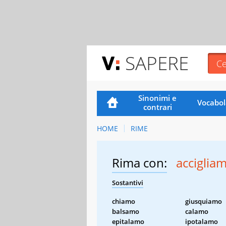
SAPERE
Sinonimi e
Vocabol
contrari
HOME
RIME
Rima con:
acciglia
Sostantivi
chiamo
giusquiamo
balsamo
calamo
epitalamo
ipotalamo