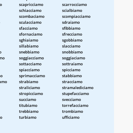
o
scapricciamo
scarrocciamo
schiacciamo
scialbiamo
scombaciamo
scompiacciamo
o
sculacciamo
sdraiamo
sfacciamo
sfibbiamo
sfornaciamo
sfrecciamo
sghiaiamo
sgobbiamo
sillabiamo
slacciamo
o
snebbiamo
snobbiamo
amo
soggiacciamo
soggiaciamo
sottacciamo
sottraiamo
spiacciamo
spicciamo
mo
sprimacciamo
stabbiamo
iamo
strabiamo
stracciamo
straliciamo
stramalediciamo
stropicciamo
stupefacciamo
succiamo
svecciamo
titubiamo
torrefacciamo
trebbiamo
trombiamo
mo
turbiamo
ufficiamo