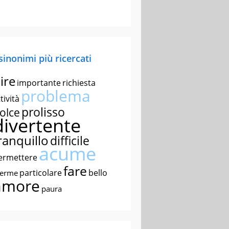
 sinonimi più ricercati
ire
importante
richiesta
problema
tività
prolisso
olce
divertente
ranquillo
difficile
acume
ermettere
fare
particolare
bello
nerme
amore
paura