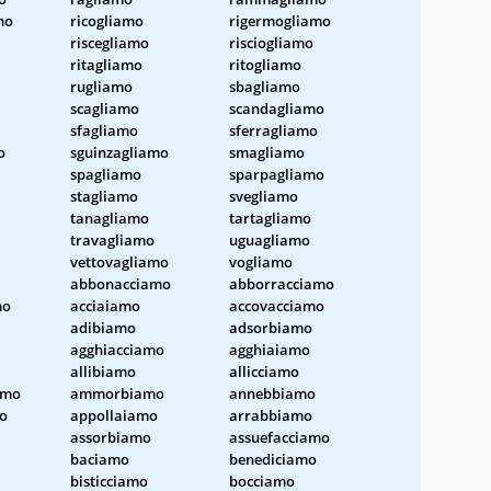
mo
ricogliamo
rigermogliamo
riscegliamo
risciogliamo
ritagliamo
ritogliamo
rugliamo
sbagliamo
scagliamo
scandagliamo
sfagliamo
sferragliamo
o
sguinzagliamo
smagliamo
spagliamo
sparpagliamo
stagliamo
svegliamo
tanagliamo
tartagliamo
travagliamo
uguagliamo
vettovagliamo
vogliamo
abbonacciamo
abborracciamo
mo
acciaiamo
accovacciamo
adibiamo
adsorbiamo
agghiacciamo
agghiaiamo
allibiamo
allicciamo
amo
ammorbiamo
annebbiamo
o
appollaiamo
arrabbiamo
assorbiamo
assuefacciamo
baciamo
benediciamo
bisticciamo
bocciamo