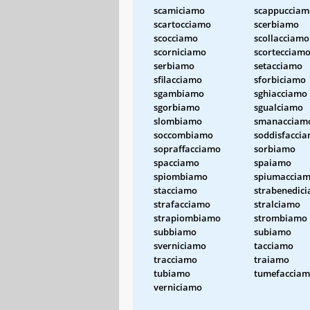
scamiciamo
scappucciam
scartocciamo
scerbiamo
scocciamo
scollacciamo
scorniciamo
scortecciam
serbiamo
setacciamo
sfilacciamo
sforbiciamo
sgambiamo
sghiacciamo
sgorbiamo
sgualciamo
slombiamo
smanacciam
soccombiamo
soddisfacci
sopraffacciamo
sorbiamo
spacciamo
spaiamo
spiombiamo
spiumaccia
stacciamo
strabenedic
strafacciamo
stralciamo
strapiombiamo
strombiamo
subbiamo
subiamo
sverniciamo
tacciamo
tracciamo
traiamo
tubiamo
tumefaccia
verniciamo