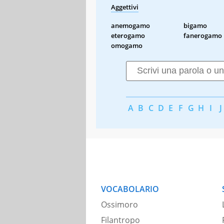
Aggettivi
anemogamo
bigamo
eterogamo
fanerogamo
omogamo
A
B
C
D
E
F
G
H
I
J
VOCABOLARIO
Ossimoro
Filantropo