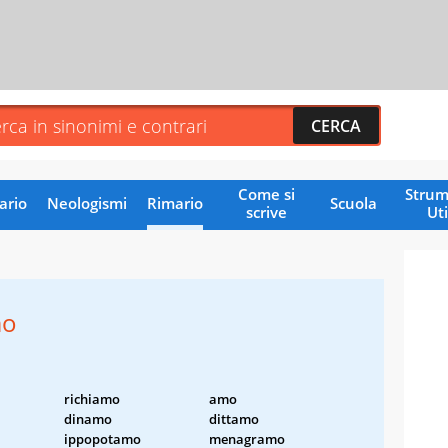
Come si
Strum
ario
Neologismi
Rimario
Scuola
scrive
Uti
mo
richiamo
amo
dinamo
dittamo
ippopotamo
menagramo