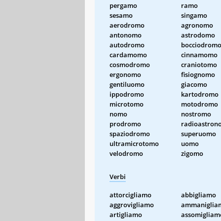
pergamo
ramo
sesamo
singamo
aerodromo
agronomo
antonomo
astrodomo
autodromo
bocciodrom
cardamomo
cinnamomo
cosmodromo
craniotomo
ergonomo
fisiognomo
gentiluomo
giacomo
ippodromo
kartodromo
microtomo
motodromo
nomo
nostromo
prodromo
radioastron
spaziodromo
superuomo
ultramicrotomo
uomo
velodromo
zigomo
Verbi
attorcigliamo
abbigliamo
aggrovigliamo
ammaniglia
artigliamo
assomigliam