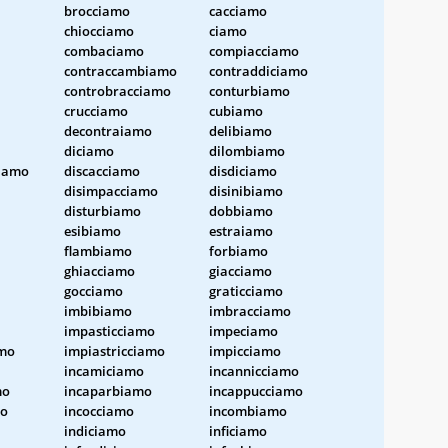
brocciamo
cacciamo
chiocciamo
ciamo
combaciamo
compiacciamo
contraccambiamo
contraddiciamo
controbracciamo
conturbiamo
crucciamo
cubiamo
decontraiamo
delibiamo
diciamo
dilombiamo
ciamo
discacciamo
disdiciamo
disimpacciamo
disinibiamo
disturbiamo
dobbiamo
esibiamo
estraiamo
flambiamo
forbiamo
ghiacciamo
giacciamo
gocciamo
graticciamo
imbibiamo
imbracciamo
impasticciamo
impeciamo
amo
impiastricciamo
impicciamo
incamiciamo
incannicciamo
mo
incaparbiamo
incappucciamo
mo
incocciamo
incombiamo
indiciamo
inficiamo