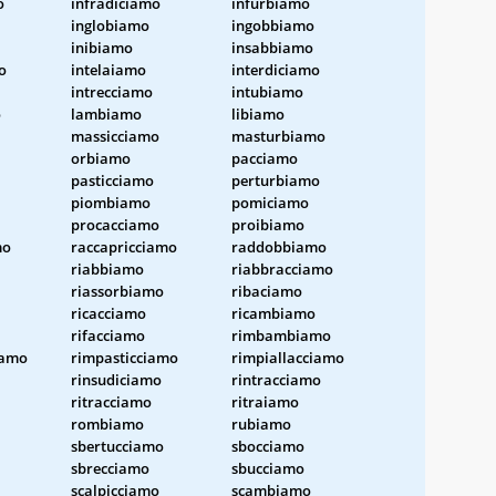
o
infradiciamo
infurbiamo
inglobiamo
ingobbiamo
inibiamo
insabbiamo
o
intelaiamo
interdiciamo
intrecciamo
intubiamo
o
lambiamo
libiamo
massicciamo
masturbiamo
orbiamo
pacciamo
pasticciamo
perturbiamo
piombiamo
pomiciamo
procacciamo
proibiamo
mo
raccapricciamo
raddobbiamo
riabbiamo
riabbracciamo
riassorbiamo
ribaciamo
ricacciamo
ricambiamo
rifacciamo
rimbambiamo
iamo
rimpasticciamo
rimpiallacciamo
rinsudiciamo
rintracciamo
ritracciamo
ritraiamo
rombiamo
rubiamo
sbertucciamo
sbocciamo
sbrecciamo
sbucciamo
scalpicciamo
scambiamo