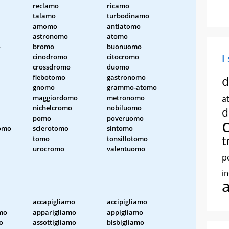
reclamo
ricamo
talamo
turbodinamo
amomo
antiatomo
astronomo
atomo
o
bromo
buonuomo
cinodromo
citocromo
I
crossdromo
duomo
flebotomo
gastronomo
d
gnomo
grammo-atomo
maggiordomo
metronomo
at
nichelcromo
nobiluomo
d
pomo
poveruomo
omo
sclerotomo
sintomo
t
tomo
tonsillotomo
urocromo
valentuomo
p
i
accapigliamo
accipigliamo
mo
apparigliamo
appigliamo
o
assottigliamo
bisbigliamo