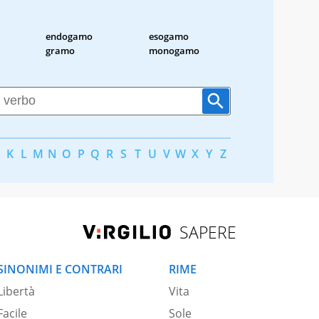
endogamo
esogamo
gramo
monogamo
K
L
M
N
O
P
Q
R
S
T
U
V
W
X
Y
Z
SAPERE
SINONIMI E CONTRARI
RIME
Libertà
Vita
Facile
Sole