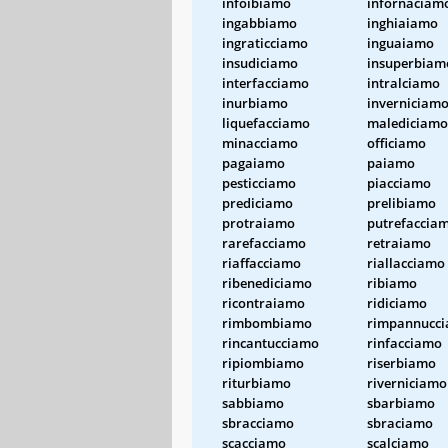
infoibiamo
infornaciam
ingabbiamo
inghiaiamo
ingraticciamo
inguaiamo
insudiciamo
insuperbiam
interfacciamo
intralciamo
inurbiamo
inverniciam
liquefacciamo
malediciamo
minacciamo
officiamo
pagaiamo
paiamo
pesticciamo
piacciamo
prediciamo
prelibiamo
protraiamo
putrefaccia
rarefacciamo
retraiamo
riaffacciamo
riallacciamo
ribenediciamo
ribiamo
ricontraiamo
ridiciamo
rimbombiamo
rimpannucc
rincantucciamo
rinfacciamo
ripiombiamo
riserbiamo
riturbiamo
riverniciamo
sabbiamo
sbarbiamo
sbracciamo
sbraciamo
scacciamo
scalciamo