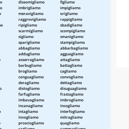
mo
dissomigliamo
figliamo
mo
imbrigliamo
impigliamo
o
meravigliamo
origliamo
raggrovigliamo
rappigliamo
mo
ripigliamo
sbadigliamo
scarmigliamo
scompigliamo
sigliamo
smanigliamo
sparigliamo
stampigliamo
abbagliamo
abbarbagliamo
addugliamo
agguagliamo
o
asserragliamo
attagliamo
barbugliamo
battagliamo
brogliamo
cagliamo
conguagliamo
convogliamo
deragliamo
dettagliamo
o
distogliamo
disuguagliamo
farfugliamo
frastagliamo
imbavagliamo
imbrogliamo
incanagliamo
incogliamo
o
intagliamo
interfogliamo
invogliamo
mitragliamo
o
prosciogliamo
quagliamo
o
ragliamo
rammagliamo