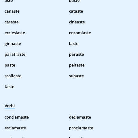
aste
baste
canaste
cataste
ceraste
cineaste
ecclesiaste
encomiaste
ginnaste
laste
parafraste
paraste
paste
peltaste
scoliaste
subaste
taste
Verbi
conclamaste
declamaste
esclamaste
proclamaste