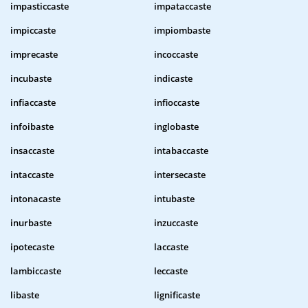
impasticcaste
impataccaste
impiccaste
impiombaste
imprecaste
incoccaste
incubaste
indicaste
infiaccaste
infioccaste
infoibaste
inglobaste
insaccaste
intabaccaste
intaccaste
intersecaste
intonacaste
intubaste
inurbaste
inzuccaste
ipotecaste
laccaste
lambiccaste
leccaste
libaste
lignificaste