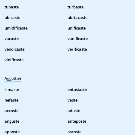
tubaste
turbaste
ubicaste
ubriacaste
umidificaste
unificaste
vacaste
vanificaste
vendicaste
verificaste
vinificaste
Aggettivi
rimaste
entusiaste
nefaste
vaste
accoste
aduste
anguste
anteposte
apposte
ascoste