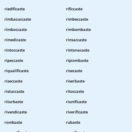
riedificaste
rificcaste
rimbacuccaste
rimbeccaste
rimboccaste
rimbombaste
rimedicaste
rinsaccaste
rintoccaste
rintonacaste
ripeccaste
ripiombaste
riqualificaste
risecaste
riseccaste
riserbaste
ristuccaste
ritoccaste
riturbaste
riunificaste
rivendicaste
riverificaste
rombaste
rubaste