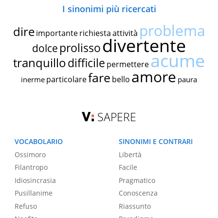
I sinonimi più ricercati
problema
dire
importante
richiesta
attività
divertente
prolisso
dolce
acume
tranquillo
difficile
permettere
amore
fare
particolare
bello
inerme
paura
SAPERE
VOCABOLARIO
SINONIMI E CONTRARI
Ossimoro
Libertà
Filantropo
Facile
Idiosincrasia
Pragmatico
Pusillanime
Conoscenza
Refuso
Riassunto