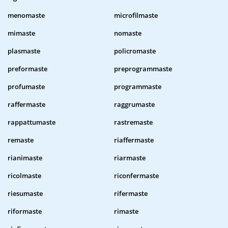
menomaste
microfilmaste
mimaste
nomaste
plasmaste
policromaste
preformaste
preprogrammaste
profumaste
programmaste
raffermaste
raggrumaste
rappattumaste
rastremaste
remaste
riaffermaste
rianimaste
riarmaste
ricolmaste
riconfermaste
riesumaste
rifermaste
riformaste
rimaste