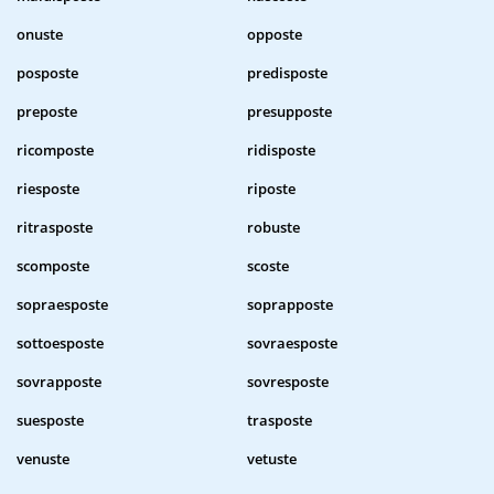
onuste
opposte
posposte
predisposte
preposte
presupposte
ricomposte
ridisposte
riesposte
riposte
ritrasposte
robuste
scomposte
scoste
sopraesposte
soprapposte
sottoesposte
sovraesposte
sovrapposte
sovresposte
suesposte
trasposte
venuste
vetuste