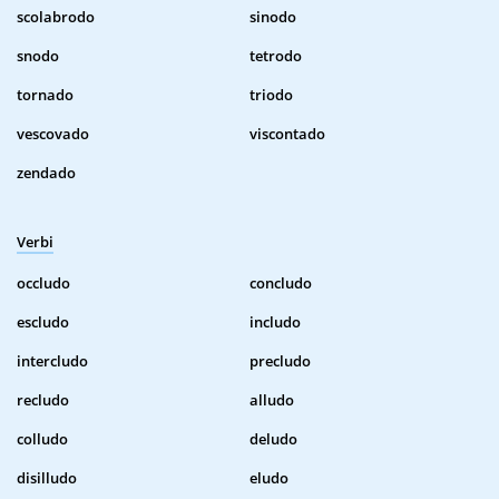
scolabrodo
sinodo
snodo
tetrodo
tornado
triodo
vescovado
viscontado
zendado
Verbi
occludo
concludo
escludo
includo
intercludo
precludo
recludo
alludo
colludo
deludo
disilludo
eludo