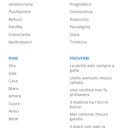
Idiosincrasia
Pragmatico
Pusillanime
Conoscenza
Refuso
Riassunto
Neofita
Paradigma
Iconoclasta
Gioia
Apotropaico
Tristezza
RIME
PROVERBI
Vita
La verità vien sempre a
galla
Sole
Uomo avvisato, mezzo
Casa
salvato
Mare
Una rondine non fa
primavera
Amore
Il mattino ha l'oro in
Cuore
bocca
Amici
Mal comune, mezzo
Bene
gaudio
Il gioco non vale la