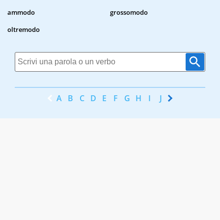
ammodo
grossomodo
oltremodo
A
B
C
D
E
F
G
H
I
J
K
L
M
N