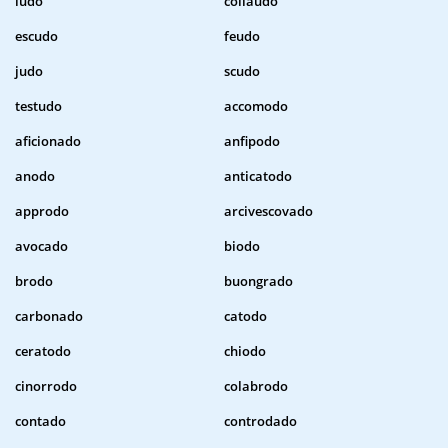
ludo
collaudo
escudo
feudo
judo
scudo
testudo
accomodo
aficionado
anfipodo
anodo
anticatodo
approdo
arcivescovado
avocado
biodo
brodo
buongrado
carbonado
catodo
ceratodo
chiodo
cinorrodo
colabrodo
contado
controdado