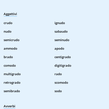
Aggettivi
crudo
ignudo
nudo
sabaudo
semicrudo
seminudo
ammodo
apodo
brado
centigrado
comodo
digitigrado
multigrado
rado
retrogrado
scomodo
semibrado
sodo
Avverbi