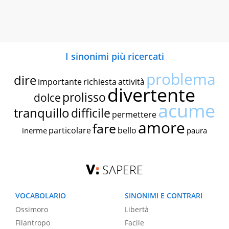
I sinonimi più ricercati
problema
dire
importante
richiesta
attività
divertente
prolisso
dolce
acume
tranquillo
difficile
permettere
amore
fare
particolare
bello
inerme
paura
SAPERE
VOCABOLARIO
SINONIMI E CONTRARI
Ossimoro
Libertà
Filantropo
Facile