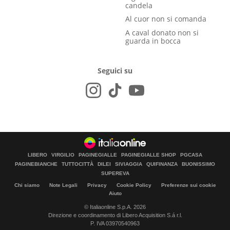
candela
Al cuor non si comanda
A caval donato non si
guarda in bocca
Seguici su
LIBERO
VIRGILIO
PAGINEGIALLE
PAGINEGIALLE SHOP
PGCASA
PAGINEBIANCHE
TUTTOCITTÀ
DILEI
SIVIAGGIA
QUIFINANZA
BUONISSIMO
SUPEREVA
Chi siamo
Note Legali
Privacy
Cookie Policy
Preferenze sui cookie
Aiuto
© Italiaonline S.p.A. 2026
Direzione e coordinamento di Libero Acquisition S.á r.l.
P. IVA 03970540963