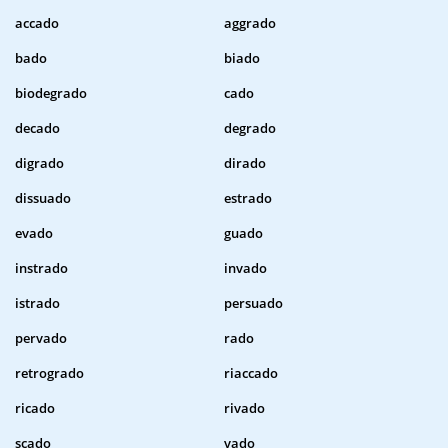
accado
aggrado
bado
biado
biodegrado
cado
decado
degrado
digrado
dirado
dissuado
estrado
evado
guado
instrado
invado
istrado
persuado
pervado
rado
retrogrado
riaccado
ricado
rivado
scado
vado