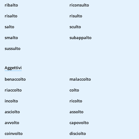
ribalto
riconsulto
risalto
risulto
salto
sculto
smalto
subappalto
sussulto
Aggettivi
benaccolto
malaccolto
riaccolto
colto
incolto
ricolto
asciolto
assolto
avvolto
capovolto
coinvolto
disciolto