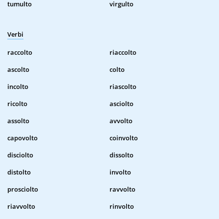
tumulto
virgulto
Verbi
raccolto
riaccolto
ascolto
colto
incolto
riascolto
ricolto
asciolto
assolto
avvolto
capovolto
coinvolto
disciolto
dissolto
distolto
involto
prosciolto
ravvolto
riavvolto
rinvolto