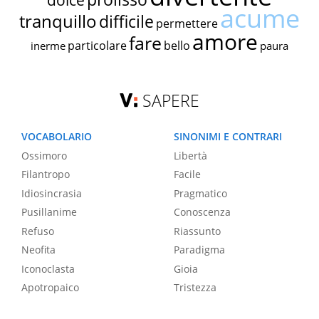
dolce
acume
tranquillo
difficile
permettere
amore
fare
particolare
bello
inerme
paura
SAPERE
VOCABOLARIO
SINONIMI E CONTRARI
Ossimoro
Libertà
Filantropo
Facile
Idiosincrasia
Pragmatico
Pusillanime
Conoscenza
Refuso
Riassunto
Neofita
Paradigma
Iconoclasta
Gioia
Apotropaico
Tristezza