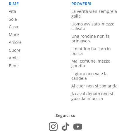
RIME
PROVERBI
Vita
La verità vien sempre a
galla
Sole
Uomo avvisato, mezzo
Casa
salvato
Mare
Una rondine non fa
primavera
Amore
Il mattino ha l'oro in
Cuore
bocca
Amici
Mal comune, mezzo
Bene
gaudio
Il gioco non vale la
candela
Al cuor non si comanda
A caval donato non si
guarda in bocca
Seguici su