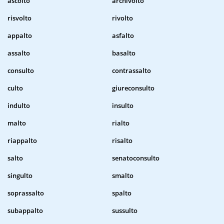
ascolto
archivolto
risvolto
rivolto
appalto
asfalto
assalto
basalto
consulto
contrassalto
culto
giureconsulto
indulto
insulto
malto
rialto
riappalto
risalto
salto
senatoconsulto
singulto
smalto
soprassalto
spalto
subappalto
sussulto