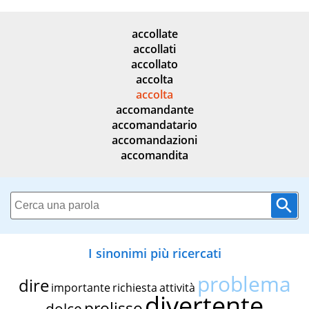
accollate
accollati
accollato
accolta
accolta
accomandante
accomandatario
accomandazioni
accomandita
I sinonimi più ricercati
problema
dire
importante
richiesta
attività
divertente
prolisso