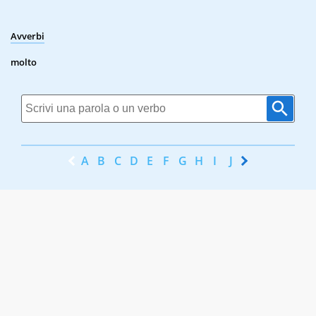
Avverbi
molto
A
B
C
D
E
F
G
H
I
J
K
L
M
N