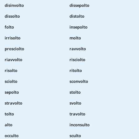
disinvolto
dissepolto
dissolto
distolto
folto
insepolto
irrisolto
molto
prosciolto
ravvolto
riavvolto
risciolto
risolto
ritolto
sciolto
sconvolto
sepolto
stolto
stravolto
svolto
tolto
travolto
alto
inconsulto
occulto
sculto