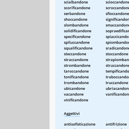
scialbandone
scioccandon
scorificandone
scroccandon
serbandone
sfioccandone
shoccandone
significando
slombandone
smaccandon
solidificandone
sopraedific
specificandone
spiaccicand
spiluccandone
spiombando
squalificandone
sradicandon
steccandone
stoccandone
straccandone
strapiomba
strombandone
struccandon
taroccandone
tempificand
tonificandone
traboccando
trombandone
truccandone
ubicandone
ubriacandon
vacandone
vanificando
vinificandone
Aggettivi
antisofisticazione
antifrizione