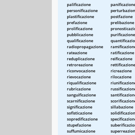
palificazione
panificazion
personificazione
perturbazio
plastificazione
postfazione
prefazione
prelibazione
prolificazione
pronosticazi
pubblicazione
purificazione
qualificazione
quantificazi
radiopropagazione
ramificazion
rateazione
ratificazione
reduplicazione
reificazione
retroreazione
rettificazion
riconvocazione
ricreazione
rievocazione
rilocazione
riqualificazione
riunificazion
rubricazione
russificazion
sanguificazione
santificazion
scarnificazione
scorificazion
significazione
sillabazione
sofisticazione
solidificazio
sopredificazione
specificazion
stupefazione
suberificazi
suffumicazione
superreazio