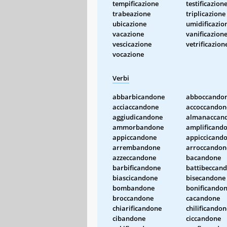
tempificazione
testificazion
trabeazione
triplicazione
ubicazione
umidificazio
vacazione
vanificazion
vescicazione
vetrificazion
vocazione
Verbi
abbarbicandone
abboccando
acciaccandone
accoccandon
aggiudicandone
almanaccan
ammorbandone
amplificand
appiccandone
appiccicand
arrembandone
arroccandon
azzeccandone
bacandone
barbificandone
battibeccan
biascicandone
bisecandone
bombandone
bonificando
broccandone
cacandone
chiarificandone
chilificandon
cibandone
ciccandone