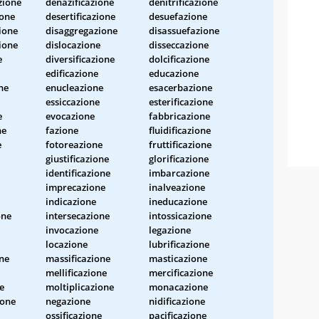
zione
denazificazione
denitrificazione
ione
desertificazione
desuefazione
ione
disaggregazione
disassuefazione
zione
dislocazione
disseccazione
e
diversificazione
dolcificazione
edificazione
educazione
one
enucleazione
esacerbazione
essiccazione
esterificazione
e
evocazione
fabbricazione
ne
fazione
fluidificazione
e
fotoreazione
fruttificazione
giustificazione
glorificazione
identificazione
imbarcazione
imprecazione
inalveazione
indicazione
ineducazione
one
intersecazione
intossicazione
invocazione
legazione
locazione
lubrificazione
ne
massificazione
masticazione
mellificazione
mercificazione
e
moltiplicazione
monacazione
one
negazione
nidificazione
ossificazione
pacificazione