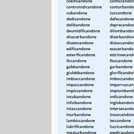
cokificandone
conficcando
controindicandone
conturband
cubandone
cuccandone
dedicandone
defecandone
delibandone
deprecando
deumidificandone
dilombando
disacerbandone
diserbandon
disseccandone
distaccando
edificandone
esacerbando
esterificandone
estrinsecan
ficcandone
fioccandone
gabbandone
garbandone
giulebbandone
glorificando
imbiaccandone
imboccando
impaccandone
imparrucca
impiccandone
impiomband
incubandone
indicandone
infoibandone
inglobandon
intaccandone
intersecand
inurbandone
inzuccandon
lambiccandone
leccandone
lubrificandone
luccicandone
masturbandone
medicandon