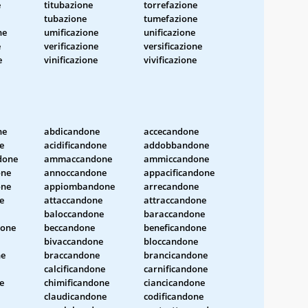
e
titubazione
torrefazione
tubazione
tumefazione
ne
umificazione
unificazione
e
verificazione
versificazione
e
vinificazione
vivificazione
ne
abdicandone
accecandone
e
acidificandone
addobbandone
done
ammaccandone
ammiccandone
one
annoccandone
appacificandone
one
appiombandone
arrecandone
e
attaccandone
attraccandone
baloccandone
baraccandone
done
beccandone
beneficandone
bivaccandone
bloccandone
ne
braccandone
brancicandone
calcificandone
carnificandone
e
chimificandone
ciancicandone
claudicandone
codificandone