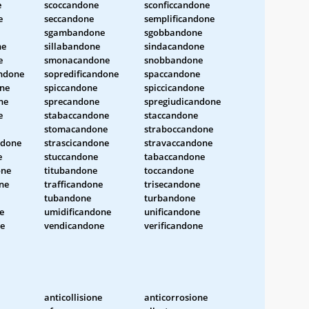
e
scoccandone
sconficcandone
e
seccandone
semplificandone
sgambandone
sgobbandone
ne
sillabandone
sindacandone
e
smonacandone
snobbandone
andone
sopredificandone
spaccandone
one
spiccandone
spiccicandone
ne
sprecandone
spregiudicandone
e
stabaccandone
staccandone
stomacandone
straboccandone
ndone
strascicandone
stravaccandone
e
stuccandone
tabaccandone
one
titubandone
toccandone
ne
trafficandone
trisecandone
tubandone
turbandone
e
umidificandone
unificandone
ne
vendicandone
verificandone
anticollisione
anticorrosione