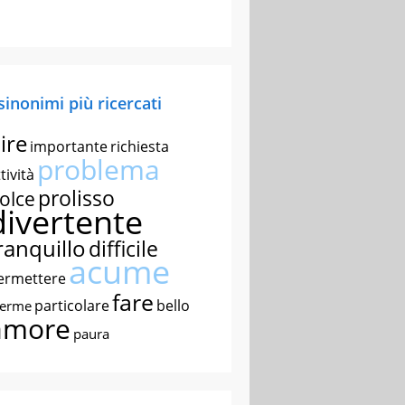
 sinonimi più ricercati
ire
importante
richiesta
problema
tività
prolisso
olce
divertente
ranquillo
difficile
acume
ermettere
fare
particolare
bello
nerme
amore
paura