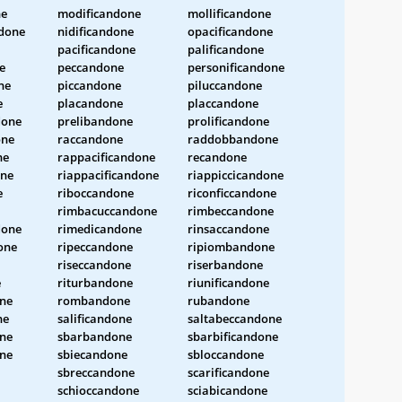
ne
modificandone
mollificandone
done
nidificandone
opacificandone
pacificandone
palificandone
e
peccandone
personificandone
ne
piccandone
piluccandone
e
placandone
placcandone
done
prelibandone
prolificandone
one
raccandone
raddobbandone
ne
rappacificandone
recandone
one
riappacificandone
riappiccicandone
e
riboccandone
riconficcandone
rimbacuccandone
rimbeccandone
one
rimedicandone
rinsaccandone
one
ripeccandone
ripiombandone
riseccandone
riserbandone
e
riturbandone
riunificandone
one
rombandone
rubandone
ne
salificandone
saltabeccandone
ne
sbarbandone
sbarbificandone
one
sbiecandone
sbloccandone
sbreccandone
scarificandone
schioccandone
sciabicandone