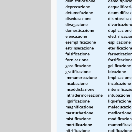
demistificazione
demoltiplica
deprecazione
dequalificaz
detumefazione
deumidificaz
diseducazione
disintossica
divagazione
divaricazion
domesticazione
duplicazione
elencazione
elettrificazi
esemplificazione
esplicazione
estrinsecazione
eterificazion
falsificazione
farneticazio
fornicazione
fortificazion
gassificazione
gelificazione
gratificazione
ideazione
immunoreazione
implicazione
incubazione
inculcazione
insoddisfazione
intensificazi
intradermoreazione
intubazione
lignificazione
liquefazione
magnificazione
maleducazio
masturbazione
medicazione
mistificazione
modificazion
mortificazione
mummificazi
nitrificazione
notificazione