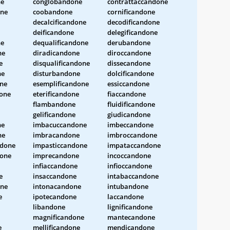
ne
conglobandone
contrattaccandone
one
coobandone
cornificandone
decalcificandone
decodificandone
deificandone
delegificandone
ne
dequalificandone
derubandone
ne
diradicandone
diroccandone
e
disqualificandone
dissecandone
ne
disturbandone
dolcificandone
ne
esemplificandone
essiccandone
done
eterificandone
fiaccandone
flambandone
fluidificandone
gelificandone
giudicandone
ne
imbacuccandone
imbeccandone
ne
imbracandone
imbroccandone
ndone
impasticcandone
impataccandone
one
imprecandone
incoccandone
infiaccandone
infioccandone
e
insaccandone
intabaccandone
one
intonacandone
intubandone
e
ipotecandone
laccandone
libandone
lignificandone
magnificandone
mantecandone
e
mellificandone
mendicandone