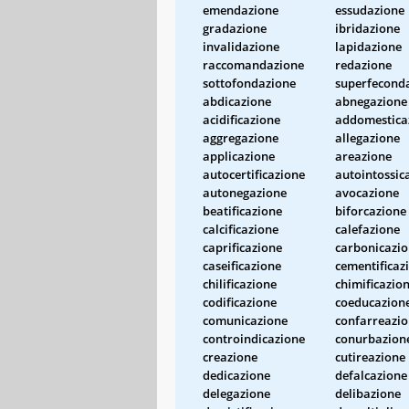
emendazione
essudazione
gradazione
ibridazione
invalidazione
lapidazione
raccomandazione
redazione
sottofondazione
superfecond
abdicazione
abnegazione
acidificazione
addomestica
aggregazione
allegazione
applicazione
areazione
autocertificazione
autointossic
autonegazione
avocazione
beatificazione
biforcazione
calcificazione
calefazione
caprificazione
carbonicazi
caseificazione
cementificaz
chilificazione
chimificazio
codificazione
coeducazion
comunicazione
confarreazi
controindicazione
conurbazion
creazione
cutireazione
dedicazione
defalcazione
delegazione
delibazione