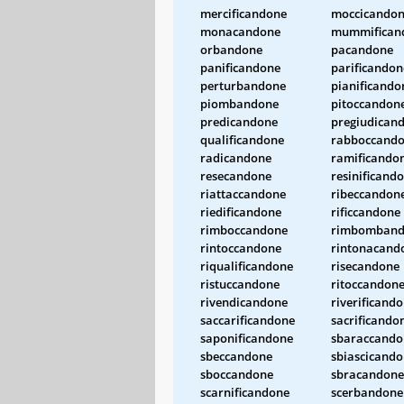
mercificandone
moccicando
monacandone
mummifican
orbandone
pacandone
panificandone
parificandon
perturbandone
pianificando
piombandone
pitoccandon
predicandone
pregiudican
qualificandone
rabboccand
radicandone
ramificando
resecandone
resinificand
riattaccandone
ribeccandon
riedificandone
rificcandone
rimboccandone
rimbomband
rintoccandone
rintonacand
riqualificandone
risecandone
ristuccandone
ritoccandon
rivendicandone
riverificand
saccarificandone
sacrificando
saponificandone
sbaraccando
sbeccandone
sbiascicand
sboccandone
sbracandone
scarnificandone
scerbandone