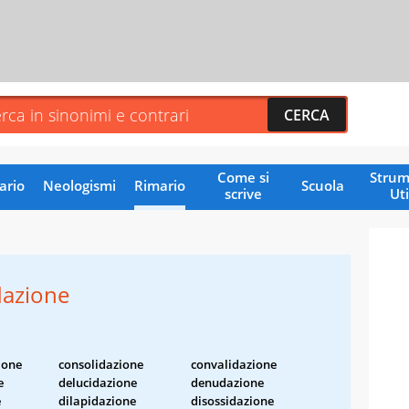
Come si
Strum
ario
Neologismi
Rimario
Scuola
scrive
Uti
azione
ione
consolidazione
convalidazione
e
delucidazione
denudazione
e
dilapidazione
disossidazione