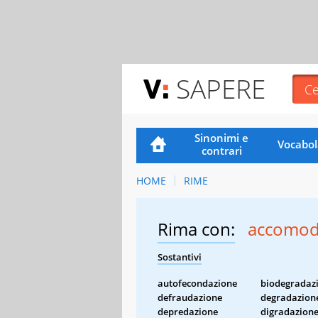
SAPERE
Sinonimi e
Vocabol
contrari
HOME
RIME
Rima con:
accomod
Sostantivi
autofecondazione
biodegradaz
defraudazione
degradazion
depredazione
digradazion