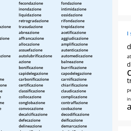
fecondazione
fondazione
inondazione
intimidazione
liquidazione
ossidazione
retrogradazione
rifondazione
azione
trasudazione
trepidazione
abreazione
acetificazione
I
zione
affrancazione
aggiudicazione
allocazione
amplificazione
d
assuefazione
autenticazione
azione
autolubrificazione
automedicazione
at
azione
balneazione
d
bonificazione
burrificazione
capidelegazione
capodelegazione
t
one
carbonificazione
carnificazione
ione
certificazione
chiarificazione
p
ne
classificazione
claudicazione
e
collocazione
complicazione
i
one
conglobazione
contraffazione
e
convocazione
coobazione
decalcificazione
decodificazione
defecazione
deificazione
delineazione
demarcazione