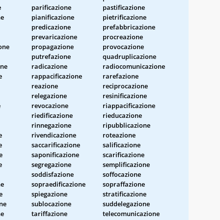
e
parificazione
pastificazione
ne
pianificazione
pietrificazione
predicazione
prefabbricazione
prevaricazione
procreazione
one
propagazione
provocazione
putrefazione
quadruplicazione
one
radicazione
radiocomunicazione
e
rappacificazione
rarefazione
reazione
reciprocazione
relegazione
resinificazione
e
revocazione
riappacificazione
riedificazione
rieducazione
rinnegazione
ripubblicazione
e
rivendicazione
roteazione
e
saccarificazione
salificazione
e
saponificazione
scarificazione
e
segregazione
semplificazione
soddisfazione
soffocazione
ne
sopraedificazione
sopraffazione
e
spiegazione
stratificazione
one
sublocazione
suddelegazione
ne
tariffazione
telecomunicazione