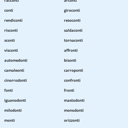
racconti
arconti
conti
giroconti
rendiconti
resoconti
risconti
saldaconti
sconti
tornaconti
visconti
affronti
automedonti
bisonti
camaleonti
carroponti
cinorrodonti
confronti
fonti
fronti
iguanodonti
mastodonti
milodonti
monodonti
monti
orizzonti