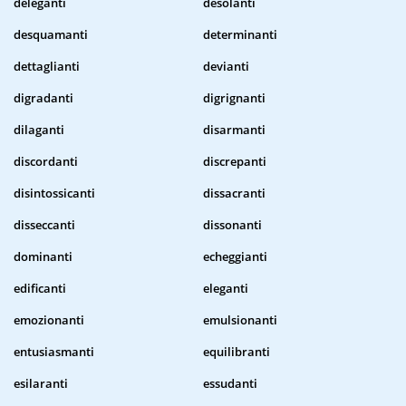
deleganti
desolanti
desquamanti
determinanti
dettaglianti
devianti
digradanti
digrignanti
dilaganti
disarmanti
discordanti
discrepanti
disintossicanti
dissacranti
disseccanti
dissonanti
dominanti
echeggianti
edificanti
eleganti
emozionanti
emulsionanti
entusiasmanti
equilibranti
esilaranti
essudanti