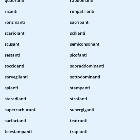
quadranti
rabdomanti
ricanti
rimpatrianti
ronzinanti
sacripanti
scariolanti
schianti
scusanti
semiconsonanti
sestanti
sicofanti
soccidanti
sopraddominanti
sorveglianti
sottodominanti
spianti
stampanti
steradianti
strofanti
supercarburanti
supergiganti
surfactanti
teatranti
telestampanti
trapianti