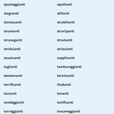
spumeggianti
squillanti
stagnanti
stillanti
stomacanti
strabilianti
stranianti
straripanti
stravaganti
strazianti
stridulanti
striscianti
stuzzicanti
supplicanti
taglianti
tambureggianti
tentennanti
terminanti
terrificanti
titubanti
toccanti
tonanti
tondeggianti
tonificanti
torreggianti
toscaneggianti