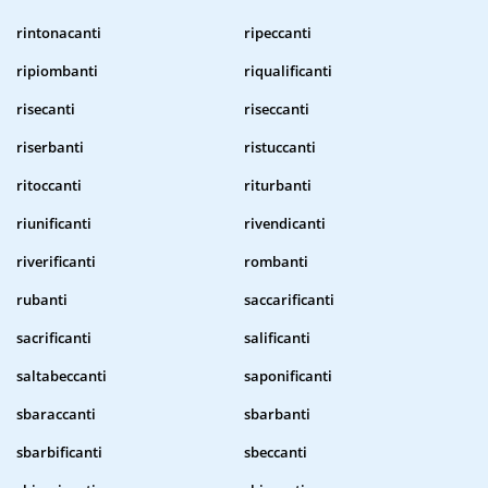
rintonacanti
ripeccanti
ripiombanti
riqualificanti
risecanti
riseccanti
riserbanti
ristuccanti
ritoccanti
riturbanti
riunificanti
rivendicanti
riverificanti
rombanti
rubanti
saccarificanti
sacrificanti
salificanti
saltabeccanti
saponificanti
sbaraccanti
sbarbanti
sbarbificanti
sbeccanti