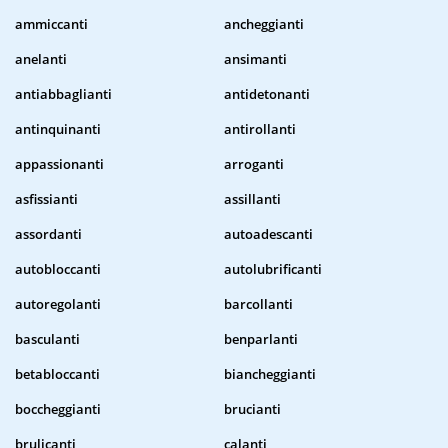
ammiccanti
ancheggianti
anelanti
ansimanti
antiabbaglianti
antidetonanti
antinquinanti
antirollanti
appassionanti
arroganti
asfissianti
assillanti
assordanti
autoadescanti
autobloccanti
autolubrificanti
autoregolanti
barcollanti
basculanti
benparlanti
betabloccanti
biancheggianti
boccheggianti
brucianti
brulicanti
calanti