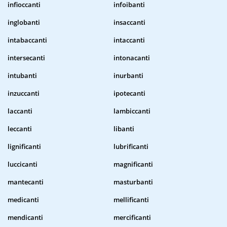
infioccanti
infoibanti
inglobanti
insaccanti
intabaccanti
intaccanti
intersecanti
intonacanti
intubanti
inurbanti
inzuccanti
ipotecanti
laccanti
lambiccanti
leccanti
libanti
lignificanti
lubrificanti
luccicanti
magnificanti
mantecanti
masturbanti
medicanti
mellificanti
mendicanti
mercificanti