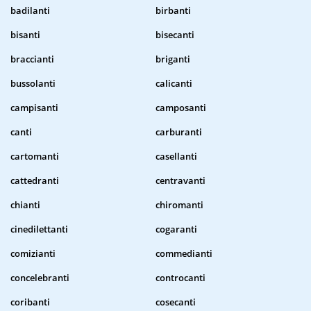
badilanti
birbanti
bisanti
bisecanti
braccianti
briganti
bussolanti
calicanti
campisanti
camposanti
canti
carburanti
cartomanti
casellanti
cattedranti
centravanti
chianti
chiromanti
cinedilettanti
cogaranti
comizianti
commedianti
concelebranti
controcanti
coribanti
cosecanti