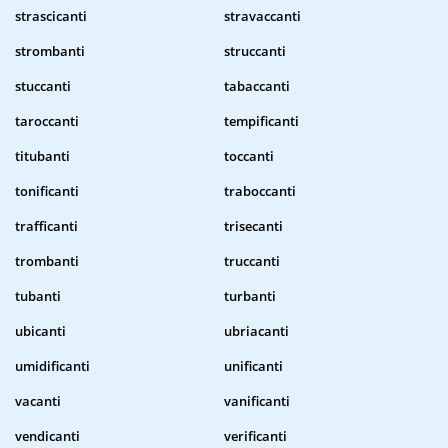
strascicanti
stravaccanti
strombanti
struccanti
stuccanti
tabaccanti
taroccanti
tempificanti
titubanti
toccanti
tonificanti
traboccanti
trafficanti
trisecanti
trombanti
truccanti
tubanti
turbanti
ubicanti
ubriacanti
umidificanti
unificanti
vacanti
vanificanti
vendicanti
verificanti