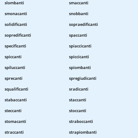
slombanti
smaccanti
smonacanti
snobbanti
solidificanti
sopraedificanti
sopredificanti
spaccanti
specificanti
spiaccicanti
spiccanti
spiccicanti
spiluccanti
spiombanti
sprecanti
spregiudicanti
squalificanti
sradicanti
stabaccanti
staccanti
steccanti
stoccanti
stomacanti
straboccanti
straccanti
strapiombanti