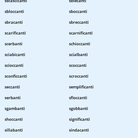
sbiascicanti
sbiecanti
sbloccanti
sboccanti
sbracanti
sbreccanti
scarificanti
scarnificanti
scerbanti
schioccanti
sciabicanti
scialbanti
scioccanti
scoccanti
sconficcanti
scroccanti
seccanti
semplificanti
serbanti
sfioccanti
sgambanti
sgobbanti
shoccanti
significanti
sillabanti
sindacanti