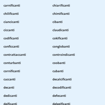
carnificanti
chiarificanti
chilificanti
chimificanti
ciancicanti
cibanti
ciccanti
claudicanti
codificanti
cokificanti
conficcanti
conglobanti
contrattaccanti
controindicanti
conturbanti
coobanti
cornificanti
cubanti
cuccanti
decalcificanti
decanti
decodificanti
dedicanti
defecanti
deificanti
delegificanti