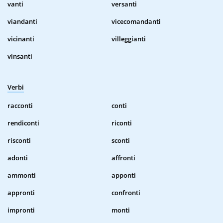
vanti
versanti
viandanti
vicecomandanti
vicinanti
villeggianti
vinsanti
Verbi
racconti
conti
rendiconti
riconti
risconti
sconti
adonti
affronti
ammonti
apponti
appronti
confronti
impronti
monti