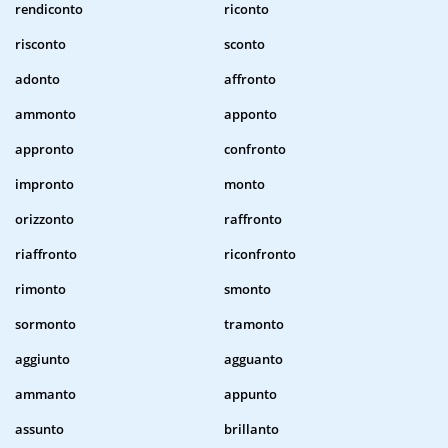
rendiconto
riconto
risconto
sconto
adonto
affronto
ammonto
apponto
appronto
confronto
impronto
monto
orizzonto
raffronto
riaffronto
riconfronto
rimonto
smonto
sormonto
tramonto
aggiunto
agguanto
ammanto
appunto
assunto
brillanto