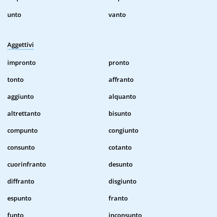
unto
vanto
Aggettivi
impronto
pronto
tonto
affranto
aggiunto
alquanto
altrettanto
bisunto
compunto
congiunto
consunto
cotanto
cuorinfranto
desunto
diffranto
disgiunto
espunto
franto
funto
inconsunto