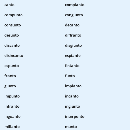
canto
compianto
compunto
congiunto
consunto
decanto
desunto
diffranto
discanto
disgiunto
disincanto
espianto
espunto
fintanto
franto
funto
giunto
impianto
impunto
incanto
infranto
ingiunto
inguanto
interpunto
millanto
munto