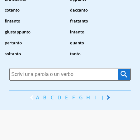
cotanto
daccanto
fintanto
frattanto
giustappunto
intanto
pertanto
quanto
soltanto
tanto
A
B
C
D
E
F
G
H
I
J
K
L
M
N