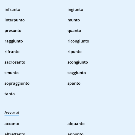
infranto
ingiunto
interpunto
munto
presunto
quanto
raggiunto
ricongiunto
rifranto
ripunto
sacrosanto
scongiunto
smunto
soggiunto
sopraggiunto
spanto
tanto
Avverbi
accanto
alquanto
altrettanto
appunto