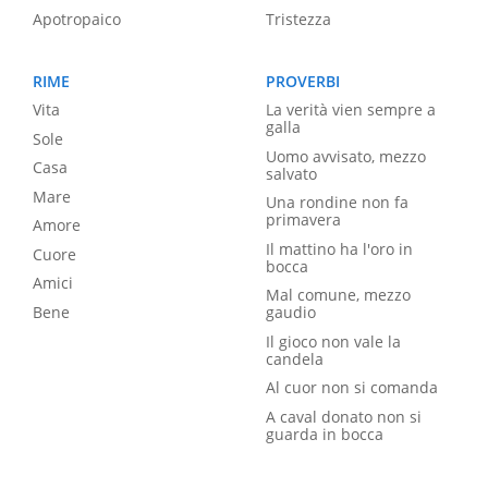
Apotropaico
Tristezza
RIME
PROVERBI
Vita
La verità vien sempre a
galla
Sole
Uomo avvisato, mezzo
Casa
salvato
Mare
Una rondine non fa
primavera
Amore
Il mattino ha l'oro in
Cuore
bocca
Amici
Mal comune, mezzo
Bene
gaudio
Il gioco non vale la
candela
Al cuor non si comanda
A caval donato non si
guarda in bocca