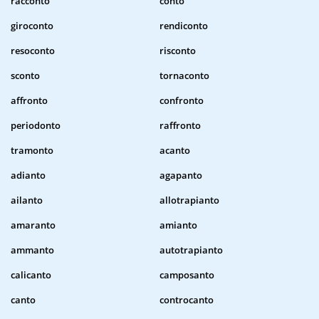
racconto
conto
giroconto
rendiconto
resoconto
risconto
sconto
tornaconto
affronto
confronto
periodonto
raffronto
tramonto
acanto
adianto
agapanto
ailanto
allotrapianto
amaranto
amianto
ammanto
autotrapianto
calicanto
camposanto
canto
controcanto