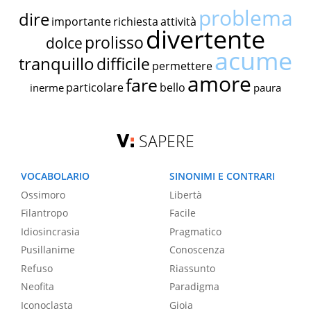
problema
dire
importante
richiesta
attività
divertente
prolisso
dolce
acume
tranquillo
difficile
permettere
amore
fare
particolare
bello
inerme
paura
SAPERE
VOCABOLARIO
SINONIMI E CONTRARI
Ossimoro
Libertà
Filantropo
Facile
Idiosincrasia
Pragmatico
Pusillanime
Conoscenza
Refuso
Riassunto
Neofita
Paradigma
Iconoclasta
Gioia