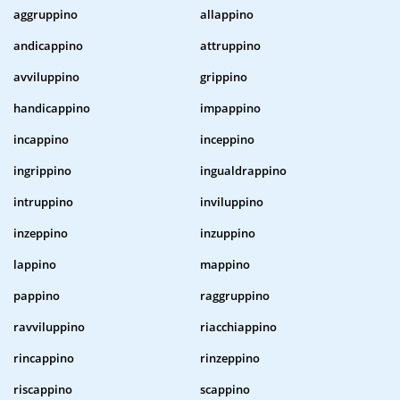
aggruppino
allappino
andicappino
attruppino
avviluppino
grippino
handicappino
impappino
incappino
inceppino
ingrippino
ingualdrappino
intruppino
inviluppino
inzeppino
inzuppino
lappino
mappino
pappino
raggruppino
ravviluppino
riacchiappino
rincappino
rinzeppino
riscappino
scappino