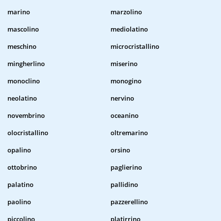
marino
marzolino
mascolino
mediolatino
meschino
microcristallino
mingherlino
miserino
monoclino
monogino
neolatino
nervino
novembrino
oceanino
olocristallino
oltremarino
opalino
orsino
ottobrino
paglierino
palatino
pallidino
paolino
pazzerellino
piccolino
platirrino