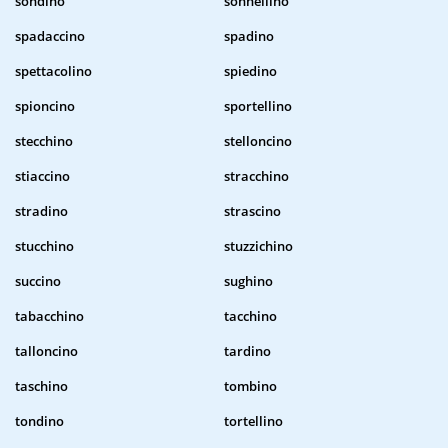
sondino
sonnellino
spadaccino
spadino
spettacolino
spiedino
spioncino
sportellino
stecchino
stelloncino
stiaccino
stracchino
stradino
strascino
stucchino
stuzzichino
succino
sughino
tabacchino
tacchino
talloncino
tardino
taschino
tombino
tondino
tortellino