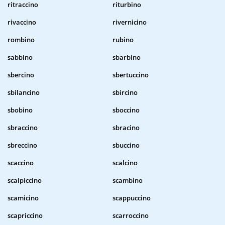
ritraccino
riturbino
rivaccino
rivernicino
rombino
rubino
sabbino
sbarbino
sbercino
sbertuccino
sbilancino
sbircino
sbobino
sboccino
sbraccino
sbracino
sbreccino
sbuccino
scaccino
scalcino
scalpiccino
scambino
scamicino
scappuccino
scapriccino
scarroccino