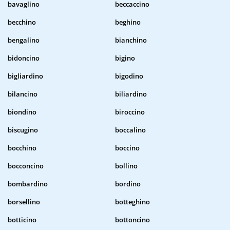
bavaglino
beccaccino
becchino
beghino
bengalino
bianchino
bidoncino
bigino
bigliardino
bigodino
bilancino
biliardino
biondino
biroccino
biscugino
boccalino
bocchino
boccino
bocconcino
bollino
bombardino
bordino
borsellino
botteghino
botticino
bottoncino