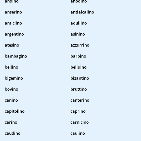
andino
anodino
anserino
antialcalino
anticlino
aquilino
argentino
asinino
atesino
azzurrino
bambagino
barbino
bellino
belluino
bigemino
bizantino
bovino
bruttino
canino
canterino
capitolino
caprino
carino
carnicino
caudino
caulino