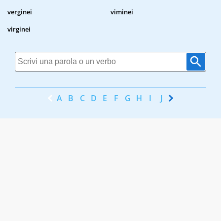
verginei
viminei
virginei
A
B
C
D
E
F
G
H
I
J
K
L
M
N