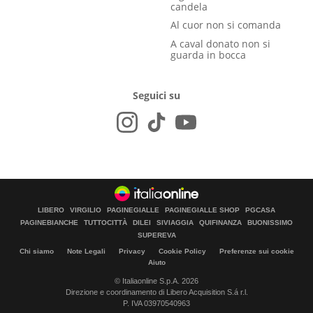
candela
Al cuor non si comanda
A caval donato non si
guarda in bocca
Seguici su
LIBERO
VIRGILIO
PAGINEGIALLE
PAGINEGIALLE SHOP
PGCASA
PAGINEBIANCHE
TUTTOCITTÀ
DILEI
SIVIAGGIA
QUIFINANZA
BUONISSIMO
SUPEREVA
Chi siamo
Note Legali
Privacy
Cookie Policy
Preferenze sui cookie
Aiuto
© Italiaonline S.p.A. 2026
Direzione e coordinamento di Libero Acquisition S.á r.l.
P. IVA 03970540963