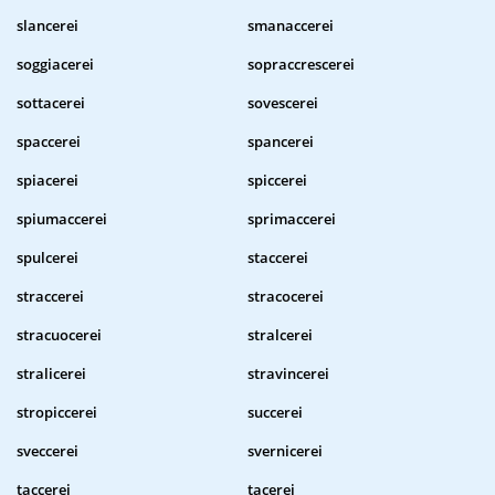
slancerei
smanaccerei
soggiacerei
sopraccrescerei
sottacerei
sovescerei
spaccerei
spancerei
spiacerei
spiccerei
spiumaccerei
sprimaccerei
spulcerei
staccerei
straccerei
stracocerei
stracuocerei
stralcerei
stralicerei
stravincerei
stropiccerei
succerei
sveccerei
svernicerei
taccerei
tacerei