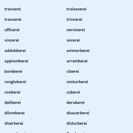
traccerei
tralascerei
trancerei
trincerei
ufficerei
vernicerei
vincerei
vocerei
addobberei
ammorberei
appiomberei
arremberei
bomberei
ciberei
congloberei
conturberei
cooberei
cuberei
deliberei
deruberei
dilomberei
disacerberei
diserberei
disturberei