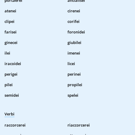
portaerei
antialisei
atenei
cirenei
clipei
corifei
farisei
foronidei
ginecei
giubilei
ilei
imenei
iracoidei
licei
perigei
perinei
pilei
propilei
semidei
spelei
Verbi
raccorcerei
riaccorcerei