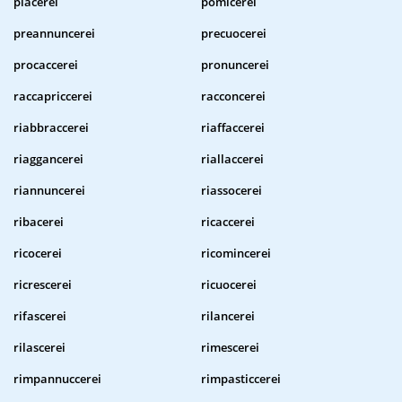
piacerei
pomicerei
preannuncerei
precuocerei
procaccerei
pronuncerei
raccapriccerei
racconcerei
riabbraccerei
riaffaccerei
riaggancerei
riallaccerei
riannuncerei
riassocerei
ribacerei
ricaccerei
ricocerei
ricomincerei
ricrescerei
ricuocerei
rifascerei
rilancerei
rilascerei
rimescerei
rimpannuccerei
rimpasticcerei