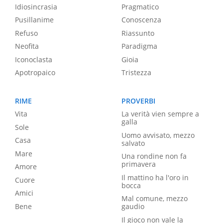
Idiosincrasia
Pragmatico
Pusillanime
Conoscenza
Refuso
Riassunto
Neofita
Paradigma
Iconoclasta
Gioia
Apotropaico
Tristezza
RIME
PROVERBI
Vita
La verità vien sempre a
galla
Sole
Uomo avvisato, mezzo
Casa
salvato
Mare
Una rondine non fa
primavera
Amore
Il mattino ha l'oro in
Cuore
bocca
Amici
Mal comune, mezzo
Bene
gaudio
Il gioco non vale la