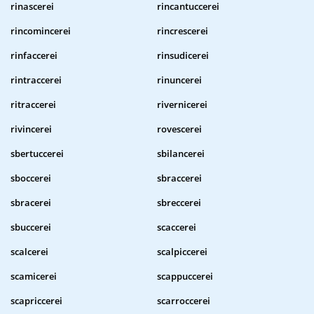
rinascerei
rincantuccerei
rincomincerei
rincrescerei
rinfaccerei
rinsudicerei
rintraccerei
rinuncerei
ritraccerei
rivernicerei
rivincerei
rovescerei
sbertuccerei
sbilancerei
sboccerei
sbraccerei
sbracerei
sbreccerei
sbuccerei
scaccerei
scalcerei
scalpiccerei
scamicerei
scappuccerei
scapriccerei
scarroccerei