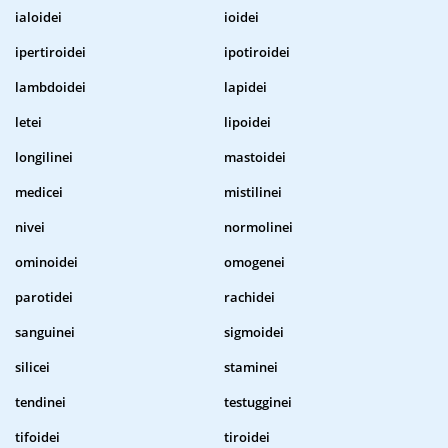
ialoidei
ioidei
ipertiroidei
ipotiroidei
lambdoidei
lapidei
letei
lipoidei
longilinei
mastoidei
medicei
mistilinei
nivei
normolinei
ominoidei
omogenei
parotidei
rachidei
sanguinei
sigmoidei
silicei
staminei
tendinei
testugginei
tifoidei
tiroidei