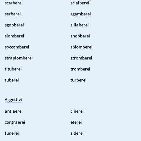
scerberei
scialberei
serberei
sgamberei
sgobberei
sillaberei
slomberei
snobberei
soccomberei
spiomberei
strapiomberei
stromberei
tituberei
tromberei
tuberei
turberei
Aggettivi
antiaerei
cinerei
contraerei
eterei
funerei
siderei