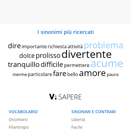
I sinonimi più ricercati
problema
dire
importante
richiesta
attività
divertente
prolisso
dolce
acume
tranquillo
difficile
permettere
amore
fare
particolare
bello
inerme
paura
SAPERE
VOCABOLARIO
SINONIMI E CONTRARI
Ossimoro
Libertà
Filantropo
Facile