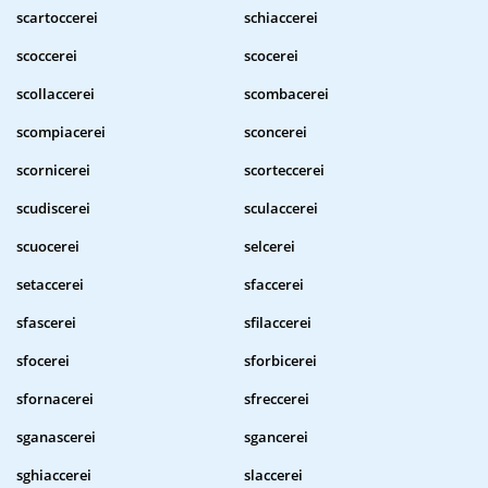
scartoccerei
schiaccerei
scoccerei
scocerei
scollaccerei
scombacerei
scompiacerei
sconcerei
scornicerei
scorteccerei
scudiscerei
sculaccerei
scuocerei
selcerei
setaccerei
sfaccerei
sfascerei
sfilaccerei
sfocerei
sforbicerei
sfornacerei
sfreccerei
sganascerei
sgancerei
sghiaccerei
slaccerei