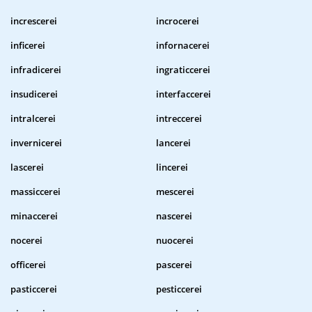
increscerei
incrocerei
inficerei
infornacerei
infradicerei
ingraticcerei
insudicerei
interfaccerei
intralcerei
intreccerei
invernicerei
lancerei
lascerei
lincerei
massiccerei
mescerei
minaccerei
nascerei
nocerei
nuocerei
officerei
pascerei
pasticcerei
pesticcerei