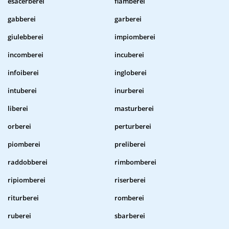
esacerberei
flamberei
gabberei
garberei
giulebberei
impiomberei
incomberei
incuberei
infoiberei
ingloberei
intuberei
inurberei
liberei
masturberei
orberei
perturberei
piomberei
preliberei
raddobberei
rimbomberei
ripiomberei
riserberei
riturberei
romberei
ruberei
sbarberei