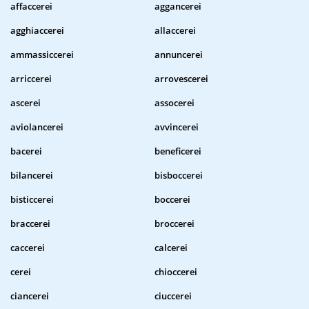
affaccerei
aggancerei
agghiaccerei
allaccerei
ammassiccerei
annuncerei
arriccerei
arrovescerei
ascerei
assocerei
aviolancerei
avvincerei
bacerei
beneficerei
bilancerei
bisboccerei
bisticcerei
boccerei
braccerei
broccerei
caccerei
calcerei
cerei
chioccerei
ciancerei
ciuccerei