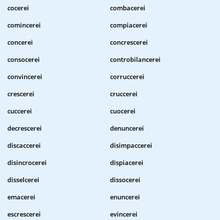
cocerei
combacerei
comincerei
compiacerei
concerei
concrescerei
consocerei
controbilancerei
convincerei
corruccerei
crescerei
cruccerei
cuccerei
cuocerei
decrescerei
denuncerei
discaccerei
disimpaccerei
disincrocerei
dispiacerei
disselcerei
dissocerei
emacerei
enuncerei
escrescerei
evincerei