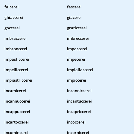
falcerei
fascerei
ghiaccerei
giacerei
goccerei
graticcerei
imbraccerei
imbreccerei
imbroncerei
impaccerei
impasticcerei
impecerei
impelliccerei
impiallaccerei
impiastriccerei
impiccerei
incamicerei
incanniccerei
incannuccerei
incantuccerei
incappuccerei
incapriccerei
incartoccerei
incoccerei
incomincerei
incornicerei