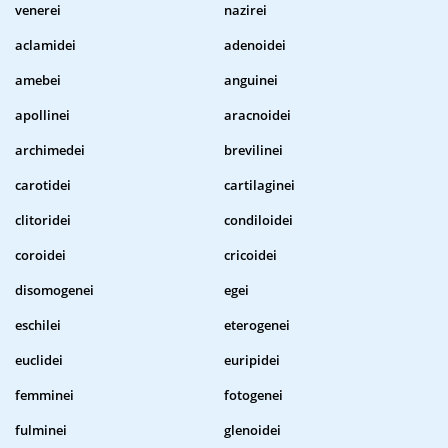
venerei
nazirei
aclamidei
adenoidei
amebei
anguinei
apollinei
aracnoidei
archimedei
brevilinei
carotidei
cartilaginei
clitoridei
condiloidei
coroidei
cricoidei
disomogenei
egei
eschilei
eterogenei
euclidei
euripidei
femminei
fotogenei
fulminei
glenoidei