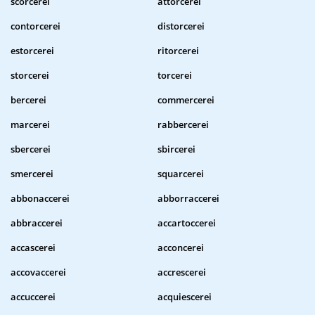
scorcerei
attorcerei
contorcerei
distorcerei
estorcerei
ritorcerei
storcerei
torcerei
bercerei
commercerei
marcerei
rabbercerei
sbercerei
sbircerei
smercerei
squarcerei
abbonaccerei
abborraccerei
abbraccerei
accartoccerei
accascerei
acconcerei
accovaccerei
accrescerei
accuccerei
acquiescerei