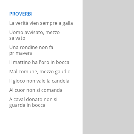
PROVERBI
La verità vien sempre a galla
Uomo avvisato, mezzo
salvato
Una rondine non fa
primavera
Il mattino ha l'oro in bocca
Mal comune, mezzo gaudio
Il gioco non vale la candela
Al cuor non si comanda
A caval donato non si
guarda in bocca