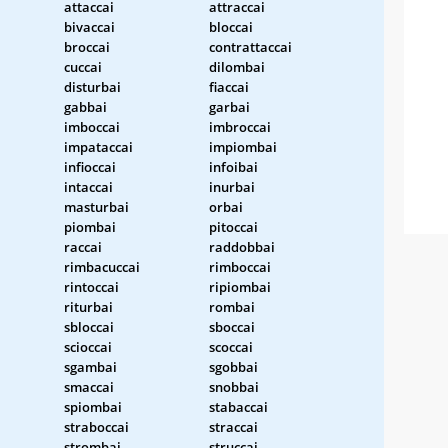
attaccai
attraccai
bivaccai
bloccai
broccai
contrattaccai
cuccai
dilombai
disturbai
fiaccai
gabbai
garbai
imboccai
imbroccai
impataccai
impiombai
infioccai
infoibai
intaccai
inurbai
masturbai
orbai
piombai
pitoccai
raccai
raddobbai
rimbacuccai
rimboccai
rintoccai
ripiombai
riturbai
rombai
sbloccai
sboccai
scioccai
scoccai
sgambai
sgobbai
smaccai
snobbai
spiombai
stabaccai
straboccai
straccai
strombai
struccai