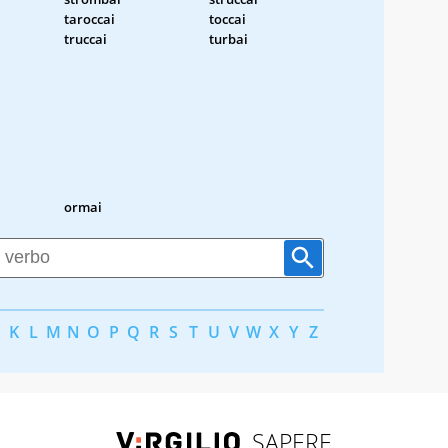
taroccai
toccai
truccai
turbai
ormai
K
L
M
N
O
P
Q
R
S
T
U
V
W
X
Y
Z
SAPERE