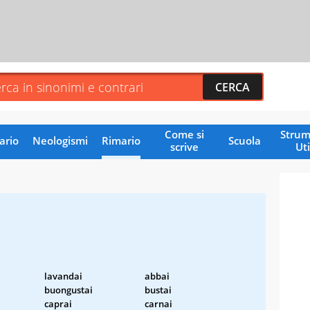
Come si
Strum
ario
Neologismi
Rimario
Scuola
scrive
Uti
lavandai
abbai
buongustai
bustai
caprai
carnai