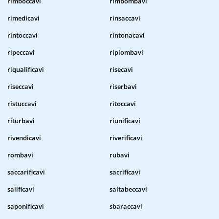
rimboccavi
rimbombavi
rimedicavi
rinsaccavi
rintoccavi
rintonacavi
ripeccavi
ripiombavi
riqualificavi
risecavi
riseccavi
riserbavi
ristuccavi
ritoccavi
riturbavi
riunificavi
rivendicavi
riverificavi
rombavi
rubavi
saccarificavi
sacrificavi
salificavi
saltabeccavi
saponificavi
sbaraccavi