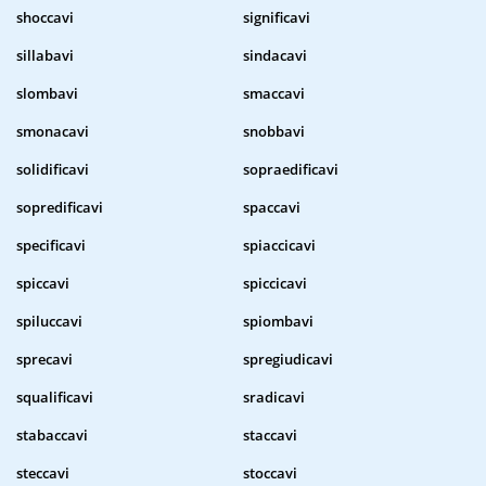
shoccavi
significavi
sillabavi
sindacavi
slombavi
smaccavi
smonacavi
snobbavi
solidificavi
sopraedificavi
sopredificavi
spaccavi
specificavi
spiaccicavi
spiccavi
spiccicavi
spiluccavi
spiombavi
sprecavi
spregiudicavi
squalificavi
sradicavi
stabaccavi
staccavi
steccavi
stoccavi