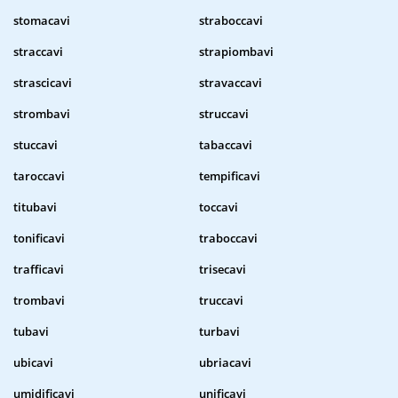
stomacavi
straboccavi
straccavi
strapiombavi
strascicavi
stravaccavi
strombavi
struccavi
stuccavi
tabaccavi
taroccavi
tempificavi
titubavi
toccavi
tonificavi
traboccavi
trafficavi
trisecavi
trombavi
truccavi
tubavi
turbavi
ubicavi
ubriacavi
umidificavi
unificavi