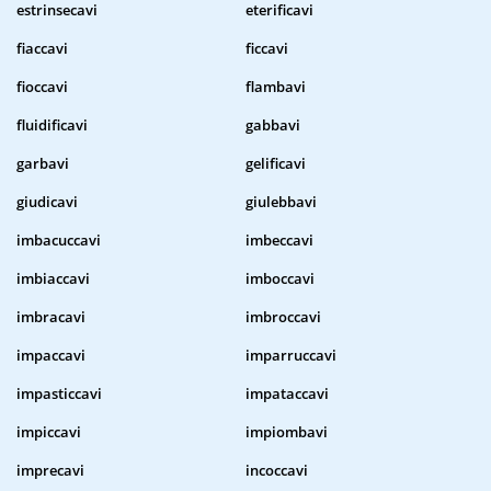
estrinsecavi
eterificavi
fiaccavi
ficcavi
fioccavi
flambavi
fluidificavi
gabbavi
garbavi
gelificavi
giudicavi
giulebbavi
imbacuccavi
imbeccavi
imbiaccavi
imboccavi
imbracavi
imbroccavi
impaccavi
imparruccavi
impasticcavi
impataccavi
impiccavi
impiombavi
imprecavi
incoccavi