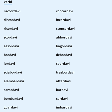
Verbi
raccordavi
concordavi
discordavi
incordavi
ricordavi
sconcordavi
scordavi
abbordavi
assordavi
bagordavi
bordavi
debordavi
lordavi
sbordavi
sciabordavi
trasbordavi
alambardavi
attardavi
azzardavi
bardavi
bombardavi
cardavi
guardavi
imbardavi