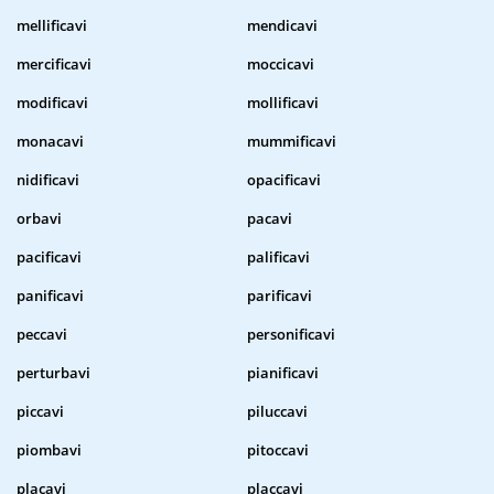
mellificavi
mendicavi
mercificavi
moccicavi
modificavi
mollificavi
monacavi
mummificavi
nidificavi
opacificavi
orbavi
pacavi
pacificavi
palificavi
panificavi
parificavi
peccavi
personificavi
perturbavi
pianificavi
piccavi
piluccavi
piombavi
pitoccavi
placavi
placcavi