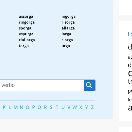
assorga
ingorga
ringorga
risorga
sporga
allarga
I
espurga
larga
riallarga
slarga
d
targa
urga
at
d
t
p
i
K
L
M
N
O
P
Q
R
S
T
U
V
W
X
Y
Z