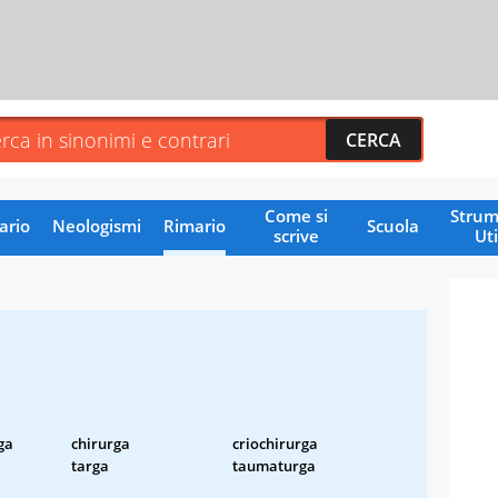
Come si
Strum
ario
Neologismi
Rimario
Scuola
scrive
Uti
ga
chirurga
criochirurga
targa
taumaturga