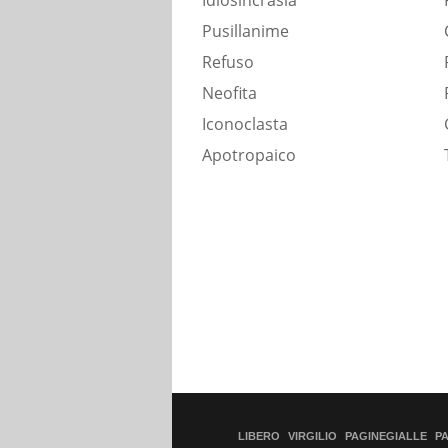
Idiosincrasia
Pusillanime
Refuso
Neofita
Iconoclasta
Apotropaico
LIBERO
VIRGILIO
PAGINEGIALLE
P