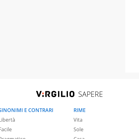
SAPERE
SINONIMI E CONTRARI
RIME
Libertà
Vita
Facile
Sole