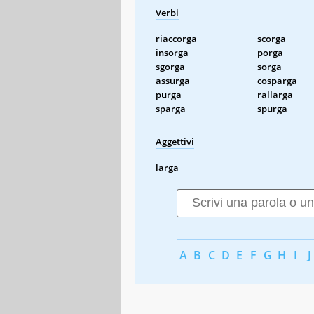
Verbi
riaccorga
scorga
insorga
porga
sgorga
sorga
assurga
cosparga
purga
rallarga
sparga
spurga
Aggettivi
larga
A
B
C
D
E
F
G
H
I
J