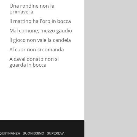
Una rondine non fa
primavera
Il mattino ha l'oro in bocca
Mal comune, mezzo gaudio
Il gioco non vale la candela
Al cuor non si comanda
A caval donato non si
guarda in bocca
QUIFINANZA
BUONISSIMO
SUPEREVA