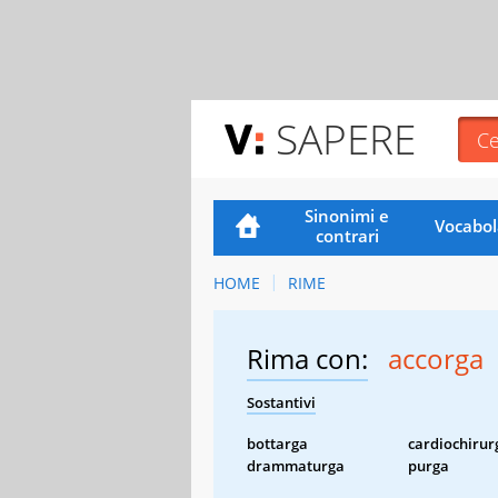
SAPERE
Sinonimi e
Vocabol
contrari
HOME
RIME
Rima con:
accorga
Sostantivi
bottarga
cardiochirur
drammaturga
purga