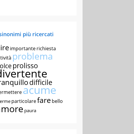
 sinonimi più ricercati
ire
importante
richiesta
problema
tività
prolisso
olce
divertente
ranquillo
difficile
acume
ermettere
fare
particolare
bello
nerme
amore
paura