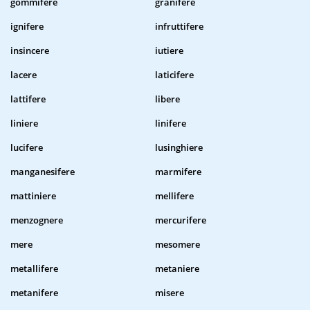
gommifere
granifere
ignifere
infruttifere
insincere
iutiere
lacere
laticifere
lattifere
libere
liniere
linifere
lucifere
lusinghiere
manganesifere
marmifere
mattiniere
mellifere
menzognere
mercurifere
mere
mesomere
metallifere
metaniere
metanifere
misere