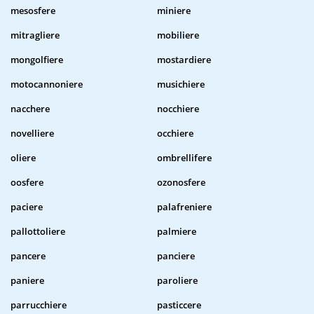
mesosfere
miniere
mitragliere
mobiliere
mongolfiere
mostardiere
motocannoniere
musichiere
nacchere
nocchiere
novelliere
occhiere
oliere
ombrellifere
oosfere
ozonosfere
paciere
palafreniere
pallottoliere
palmiere
pancere
panciere
paniere
paroliere
parrucchiere
pasticcere