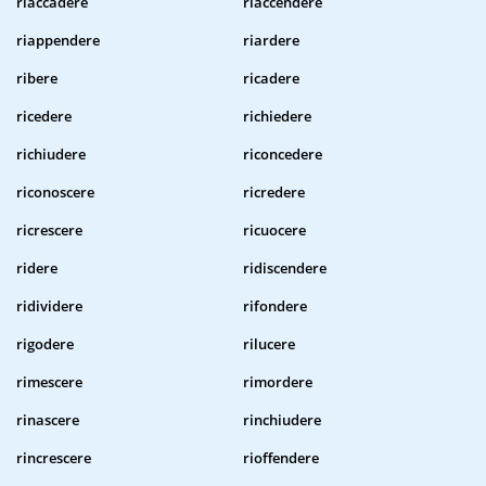
riaccadere
riaccendere
riappendere
riardere
ribere
ricadere
ricedere
richiedere
richiudere
riconcedere
riconoscere
ricredere
ricrescere
ricuocere
ridere
ridiscendere
ridividere
rifondere
rigodere
rilucere
rimescere
rimordere
rinascere
rinchiudere
rincrescere
rioffendere