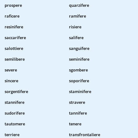
prospere
quarzifere
raficere
ramifere
resinifere
risiere
saccarifere
salifere
salottiere
sanguifere
semilibere
seminifere
severe
sgombere
sincere
soporifere
sorgentifere
staminifere
stannifere
stravere
sudorifere
tannifere
tautomere
tenere
terriere
transfrontaliere