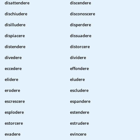
disattendere
discendere
dischiudere
disconoscere
disilludere
disperdere
dispiacere
dissuadere
distendere
distorcere
divedere
dividere
eccedere
effondere
elidere
eludere
erodere
escludere
escrescere
espandere
esplodere
estendere
estorcere
estrudere
evadere
evincere