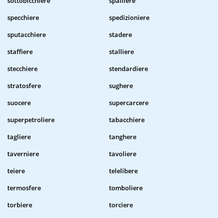
sottobicchiere
spalliere
specchiere
spedizioniere
sputacchiere
stadere
staffiere
stalliere
stecchiere
stendardiere
stratosfere
sughere
suocere
supercarcere
superpetroliere
tabacchiere
tagliere
tanghere
taverniere
tavoliere
teiere
telelibere
termosfere
tomboliere
torbiere
torciere