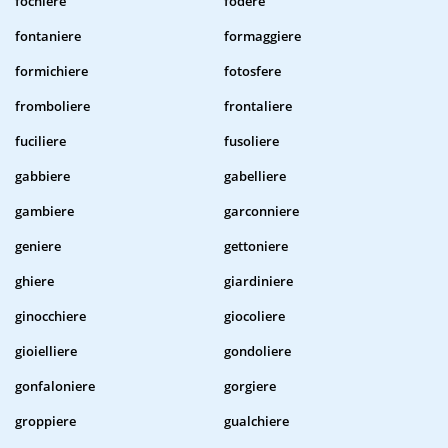
fochiere
fodere
fontaniere
formaggiere
formichiere
fotosfere
fromboliere
frontaliere
fuciliere
fusoliere
gabbiere
gabelliere
gambiere
garconniere
geniere
gettoniere
ghiere
giardiniere
ginocchiere
giocoliere
gioielliere
gondoliere
gonfaloniere
gorgiere
groppiere
gualchiere