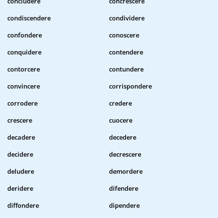
concludere
concrescere
condiscendere
condividere
confondere
conoscere
conquidere
contendere
contorcere
contundere
convincere
corrispondere
corrodere
credere
crescere
cuocere
decadere
decedere
decidere
decrescere
deludere
demordere
deridere
difendere
diffondere
dipendere