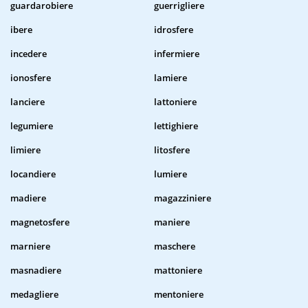
guardarobiere
guerrigliere
ibere
idrosfere
incedere
infermiere
ionosfere
lamiere
lanciere
lattoniere
legumiere
lettighiere
limiere
litosfere
locandiere
lumiere
madiere
magazziniere
magnetosfere
maniere
marniere
maschere
masnadiere
mattoniere
medagliere
mentoniere