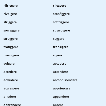
rifriggere
rileggere
rivolgere
sconfiggere
sfriggere
soffriggere
sorreggere
stravolgere
struggere
suggere
trafiggere
transigere
travolgere
vigere
volgere
accadere
accedere
accendere
accludere
accondiscendere
accrescere
acquiescere
alludere
appendere
apprendere
ardere