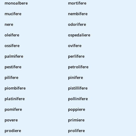
monoalbere
mortifere
mucifere
nembifere
nere
odorifere
oleifere
ospedaliere
ossifere
ovifere
palmifere
perlifere
pestifere
petrolifere
pilifere
pinifere
piombifere
pistillifere
platinifere
pollinifere
pomifere
poppiere
povere
primiere
prodiere
prolifere