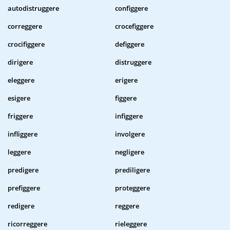
autodistruggere
configgere
correggere
crocefiggere
crocifiggere
defiggere
dirigere
distruggere
eleggere
erigere
esigere
figgere
friggere
infiggere
infliggere
involgere
leggere
negligere
predigere
prediligere
prefiggere
proteggere
redigere
reggere
ricorreggere
rieleggere