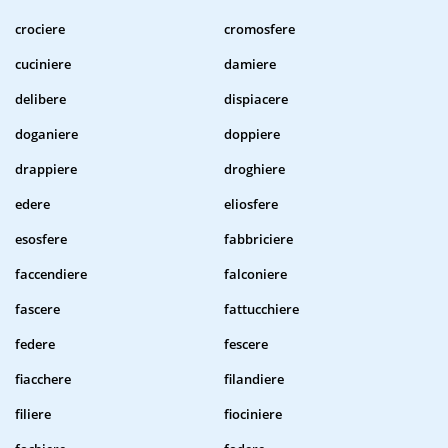
crociere
cromosfere
cuciniere
damiere
delibere
dispiacere
doganiere
doppiere
drappiere
droghiere
edere
eliosfere
esosfere
fabbriciere
faccendiere
falconiere
fascere
fattucchiere
federe
fescere
fiacchere
filandiere
filiere
fiociniere