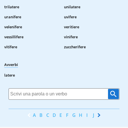
trilatere
unilatere
uranifere
uvifere
velenifere
veritiere
vessillifere
vinifere
vitifere
zuccherifere
Avverbi
latere
A
B
C
D
E
F
G
H
I
J
K
L
M
N