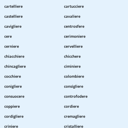
cartelliere
cartucciere
castelliere
cavaliere
cavigliere
centrosfere
cere
cerimoniere
cerniere
cervelliere
chiacchiere
chicchere
chincagliere
ciminiere
cocchiere
colombiere
conigliere
consigliere
consuocere
controfodere
coppiere
cordiere
cordigliere
cremagliere
criniere
cristalliere