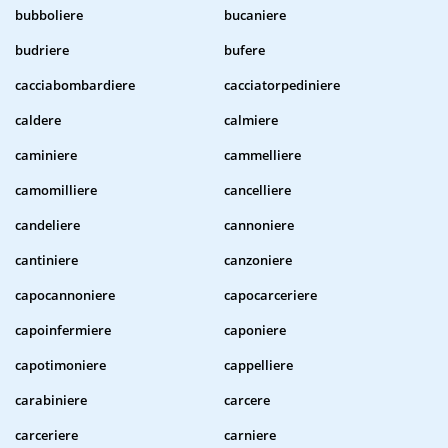
bubboliere
bucaniere
budriere
bufere
cacciabombardiere
cacciatorpediniere
caldere
calmiere
caminiere
cammelliere
camomilliere
cancelliere
candeliere
cannoniere
cantiniere
canzoniere
capocannoniere
capocarceriere
capoinfermiere
caponiere
capotimoniere
cappelliere
carabiniere
carcere
carceriere
carniere