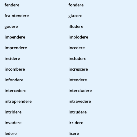
fendere
fondere
fraintendere
giacere
godere
illudere
impendere
implodere
imprendere
incedere
incidere
includere
incombere
increscere
infondere
intendere
intercedere
intercludere
intraprendere
intravedere
intridere
intrudere
invadere
irridere
ledere
licere