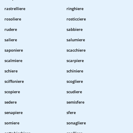
rastrelliere
ringhiere
rosoliere
rosticciere
rudere
sabbiere
saliere
salumiere
saponiere
scacchiere
scalmiere
scarpiere
schiere
schiniere
sciffoniere
scogliere
scopiere
scudiere
sedere
semisfere
senapiere
sfere
somiere
sonagliere