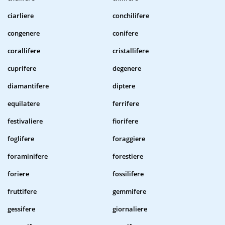
ciarliere
conchilifere
congenere
conifere
corallifere
cristallifere
cuprifere
degenere
diamantifere
diptere
equilatere
ferrifere
festivaliere
fiorifere
foglifere
foraggiere
foraminifere
forestiere
foriere
fossilifere
fruttifere
gemmifere
gessifere
giornaliere