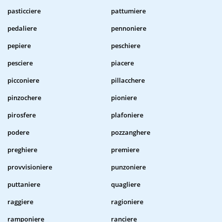
pasticciere
pattumiere
pedaliere
pennoniere
pepiere
peschiere
pesciere
piacere
picconiere
pillacchere
pinzochere
pioniere
pirosfere
plafoniere
podere
pozzanghere
preghiere
premiere
provvisioniere
punzoniere
puttaniere
quagliere
raggiere
ragioniere
ramponiere
ranciere