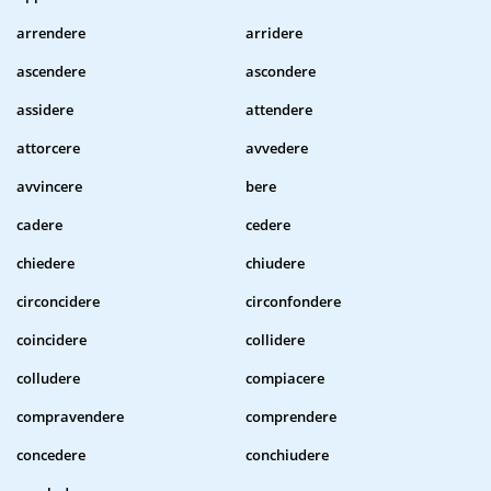
arrendere
arridere
ascendere
ascondere
assidere
attendere
attorcere
avvedere
avvincere
bere
cadere
cedere
chiedere
chiudere
circoncidere
circonfondere
coincidere
collidere
colludere
compiacere
compravendere
comprendere
concedere
conchiudere