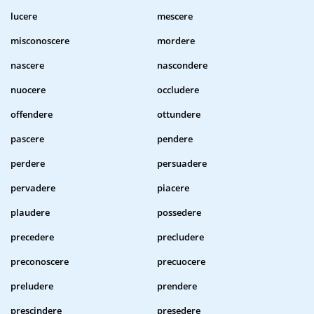
lucere
mescere
misconoscere
mordere
nascere
nascondere
nuocere
occludere
offendere
ottundere
pascere
pendere
perdere
persuadere
pervadere
piacere
plaudere
possedere
precedere
precludere
preconoscere
precuocere
preludere
prendere
prescindere
presedere