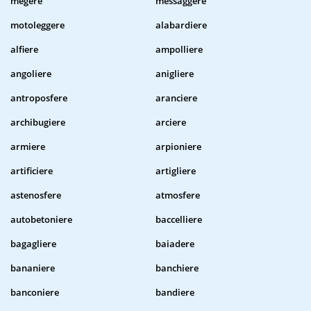
megere
messaggere
motoleggere
alabardiere
alfiere
ampolliere
angoliere
anigliere
antroposfere
aranciere
archibugiere
arciere
armiere
arpioniere
artificiere
artigliere
astenosfere
atmosfere
autobetoniere
baccelliere
bagagliere
baiadere
bananiere
banchiere
banconiere
bandiere