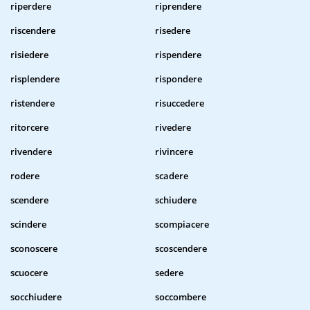
riperdere
riprendere
riscendere
risedere
risiedere
rispendere
risplendere
rispondere
ristendere
risuccedere
ritorcere
rivedere
rivendere
rivincere
rodere
scadere
scendere
schiudere
scindere
scompiacere
sconoscere
scoscendere
scuocere
sedere
socchiudere
soccombere