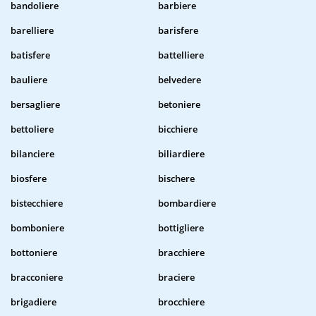
bandoliere
barbiere
barelliere
barisfere
batisfere
battelliere
bauliere
belvedere
bersagliere
betoniere
bettoliere
bicchiere
bilanciere
biliardiere
biosfere
bischere
bistecchiere
bombardiere
bomboniere
bottigliere
bottoniere
bracchiere
bracconiere
braciere
brigadiere
brocchiere