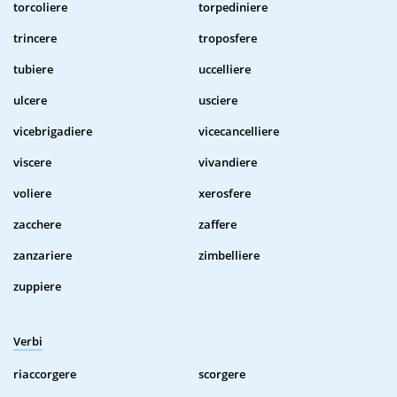
torcoliere
torpediniere
trincere
troposfere
tubiere
uccelliere
ulcere
usciere
vicebrigadiere
vicecancelliere
viscere
vivandiere
voliere
xerosfere
zacchere
zaffere
zanzariere
zimbelliere
zuppiere
Verbi
riaccorgere
scorgere