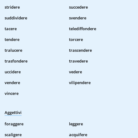
stridere
succedere
suddividere
svendere
tacere
telediffondere
tendere
torcere
tralucere
trascendere
trasfondere
travedere
uccidere
vedere
vendere
vilipendere
vincere
Aggettivi
foraggere
leggere
scaligere
acquifere