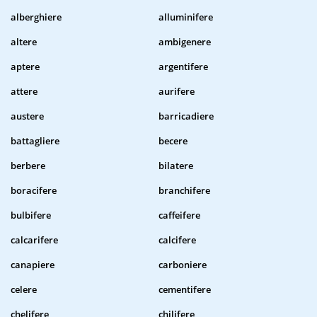
alberghiere
alluminifere
altere
ambigenere
aptere
argentifere
attere
aurifere
austere
barricadiere
battagliere
becere
berbere
bilatere
boracifere
branchifere
bulbifere
caffeifere
calcarifere
calcifere
canapiere
carboniere
celere
cementifere
chelifere
chilifere