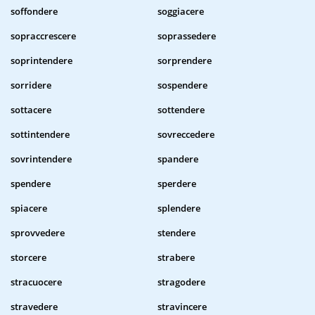
soffondere
soggiacere
sopraccrescere
soprassedere
soprintendere
sorprendere
sorridere
sospendere
sottacere
sottendere
sottintendere
sovreccedere
sovrintendere
spandere
spendere
sperdere
spiacere
splendere
sprovvedere
stendere
storcere
strabere
stracuocere
stragodere
stravedere
stravincere