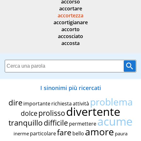
accorso
accortare
accortezza
accortigianare
accorto
accosciato
accosta
I sinonimi più ricercati
problema
dire
importante
richiesta
attività
divertente
prolisso
dolce
acume
tranquillo
difficile
permettere
amore
fare
particolare
bello
inerme
paura