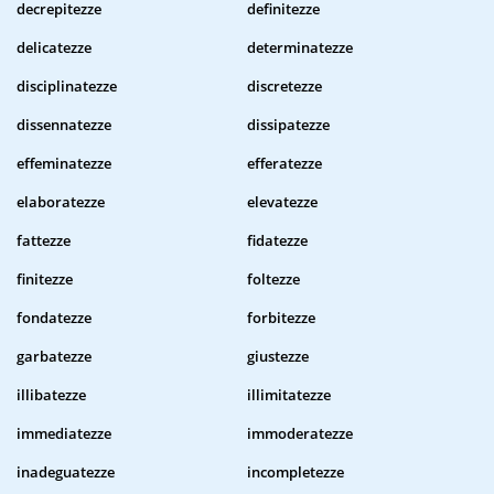
decrepitezze
definitezze
delicatezze
determinatezze
disciplinatezze
discretezze
dissennatezze
dissipatezze
effeminatezze
efferatezze
elaboratezze
elevatezze
fattezze
fidatezze
finitezze
foltezze
fondatezze
forbitezze
garbatezze
giustezze
illibatezze
illimitatezze
immediatezze
immoderatezze
inadeguatezze
incompletezze