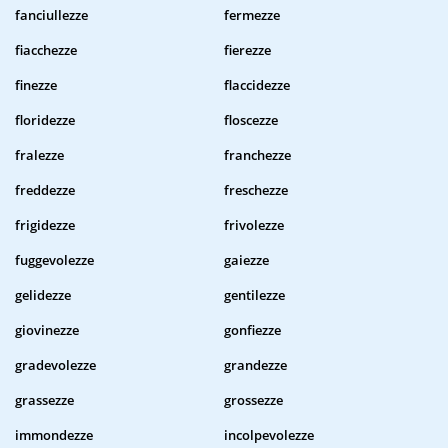
fanciullezze
fermezze
fiacchezze
fierezze
finezze
flaccidezze
floridezze
floscezze
fralezze
franchezze
freddezze
freschezze
frigidezze
frivolezze
fuggevolezze
gaiezze
gelidezze
gentilezze
giovinezze
gonfiezze
gradevolezze
grandezze
grassezze
grossezze
immondezze
incolpevolezze