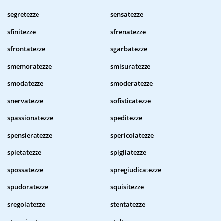
segretezze
sensatezze
sfinitezze
sfrenatezze
sfrontatezze
sgarbatezze
smemoratezze
smisuratezze
smodatezze
smoderatezze
snervatezze
sofisticatezze
spassionatezze
speditezze
spensieratezze
spericolatezze
spietatezze
spigliatezze
spossatezze
spregiudicatezze
spudoratezze
squisitezze
sregolatezze
stentatezze