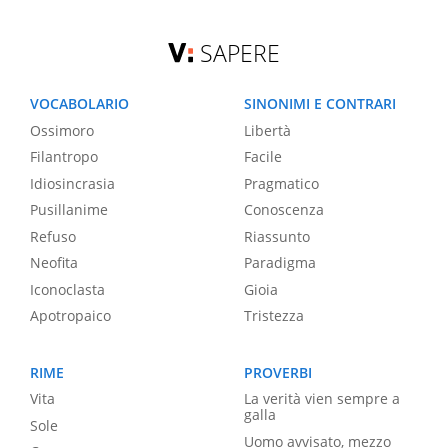
SAPERE
VOCABOLARIO
SINONIMI E CONTRARI
Ossimoro
Libertà
Filantropo
Facile
Idiosincrasia
Pragmatico
Pusillanime
Conoscenza
Refuso
Riassunto
Neofita
Paradigma
Iconoclasta
Gioia
Apotropaico
Tristezza
RIME
PROVERBI
Vita
La verità vien sempre a
galla
Sole
Uomo avvisato, mezzo