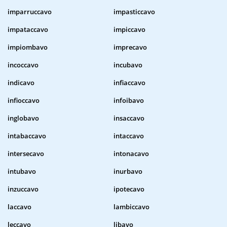
imparruccavo
impasticcavo
impataccavo
impiccavo
impiombavo
imprecavo
incoccavo
incubavo
indicavo
infiaccavo
infioccavo
infoibavo
inglobavo
insaccavo
intabaccavo
intaccavo
intersecavo
intonacavo
intubavo
inurbavo
inzuccavo
ipotecavo
laccavo
lambiccavo
leccavo
libavo