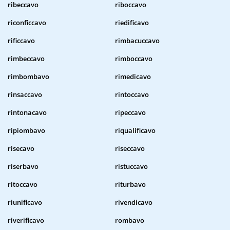
ribeccavo
riboccavo
riconficcavo
riedificavo
rificcavo
rimbacuccavo
rimbeccavo
rimboccavo
rimbombavo
rimedicavo
rinsaccavo
rintoccavo
rintonacavo
ripeccavo
ripiombavo
riqualificavo
risecavo
riseccavo
riserbavo
ristuccavo
ritoccavo
riturbavo
riunificavo
rivendicavo
riverificavo
rombavo