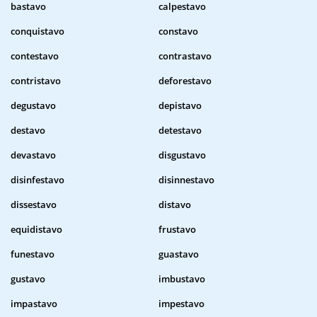
bastavo
calpestavo
conquistavo
constavo
contestavo
contrastavo
contristavo
deforestavo
degustavo
depistavo
destavo
detestavo
devastavo
disgustavo
disinfestavo
disinnestavo
dissestavo
distavo
equidistavo
frustavo
funestavo
guastavo
gustavo
imbustavo
impastavo
impestavo