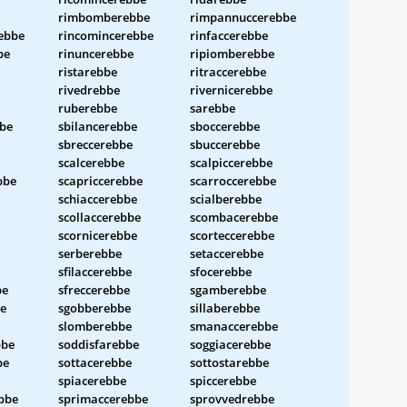
rimbomberebbe
rimpannuccerebbe
ebbe
rincomincerebbe
rinfaccerebbe
be
rinuncerebbe
ripiomberebbe
ristarebbe
ritraccerebbe
rivedrebbe
rivernicerebbe
ruberebbe
sarebbe
bbe
sbilancerebbe
sboccerebbe
sbreccerebbe
sbuccerebbe
scalcerebbe
scalpiccerebbe
bbe
scapriccerebbe
scarroccerebbe
schiaccerebbe
scialberebbe
scollaccerebbe
scombacerebbe
scornicerebbe
scorteccerebbe
serberebbe
setaccerebbe
sfilaccerebbe
sfocerebbe
be
sfreccerebbe
sgamberebbe
be
sgobberebbe
sillaberebbe
slomberebbe
smanaccerebbe
bbe
soddisfarebbe
soggiacerebbe
be
sottacerebbe
sottostarebbe
spiacerebbe
spiccerebbe
bbe
sprimaccerebbe
sprovvedrebbe