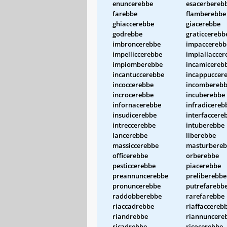
enuncerebbe
esacerbereb
farebbe
flamberebbe
ghiaccerebbe
giacerebbe
godrebbe
graticcerebb
imbroncerebbe
impaccerebb
impelliccerebbe
impiallaccer
impiomberebbe
incamicereb
incantuccerebbe
incappuccer
incoccerebbe
incombereb
incrocerebbe
incuberebbe
infornacerebbe
infradicereb
insudicerebbe
interfaccere
intreccerebbe
intuberebbe
lancerebbe
liberebbe
massiccerebbe
masturbere
officerebbe
orberebbe
pesticcerebbe
piacerebbe
preannuncerebbe
preliberebbe
pronuncerebbe
putrefarebb
raddobberebbe
rarefarebbe
riaccadrebbe
riaffaccereb
riandrebbe
riannuncere
ricadrebbe
ricocerebbe