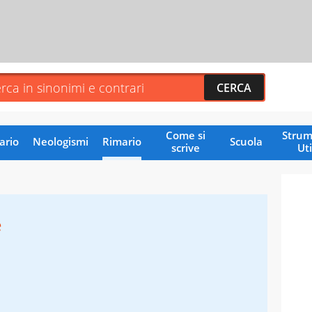
Come si
Strum
ario
Neologismi
Rimario
Scuola
scrive
Uti
e