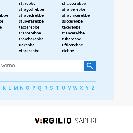
starebbe
straccerebbe
stragodrebbe
stralcerebbe
ebbe
stravedrebbe
stravincerebbe
be
stupefarebbe
succerebbe
e
taccerebbe
tacerebbe
traccerebbe
trancerebbe
tromberebbe
tuberebbe
udrebbe
ufficerebbe
vincerebbe
riebbe
K
L
M
N
O
P
Q
R
S
T
U
V
W
X
Y
Z
SAPERE