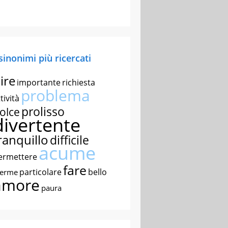
 sinonimi più ricercati
ire
importante
richiesta
problema
tività
prolisso
olce
divertente
ranquillo
difficile
acume
ermettere
fare
particolare
bello
nerme
amore
paura