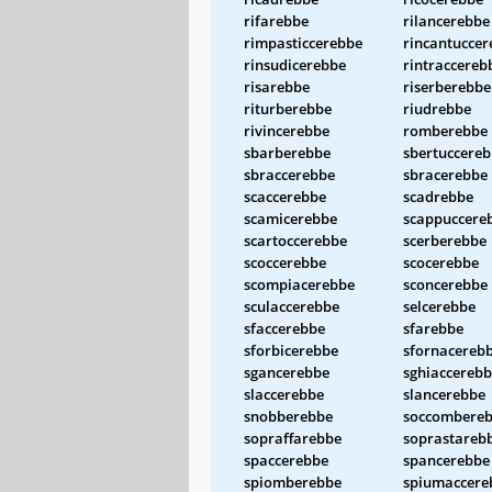
rifarebbe
rilancerebbe
rimpasticcerebbe
rincantuccer
rinsudicerebbe
rintraccereb
risarebbe
riserberebbe
riturberebbe
riudrebbe
rivincerebbe
romberebbe
sbarberebbe
sbertuccere
sbraccerebbe
sbracerebbe
scaccerebbe
scadrebbe
scamicerebbe
scappuccere
scartoccerebbe
scerberebbe
scoccerebbe
scocerebbe
scompiacerebbe
sconcerebbe
sculaccerebbe
selcerebbe
sfaccerebbe
sfarebbe
sforbicerebbe
sfornacereb
sgancerebbe
sghiaccereb
slaccerebbe
slancerebbe
snobberebbe
soccombere
sopraffarebbe
soprastareb
spaccerebbe
spancerebbe
spiomberebbe
spiumaccere