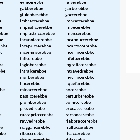
be
evincerebbe
falcerebbe
gabberebbe
garberebbe
giulebberebbe
goccerebbe
e
imbraccerebbe
imbreccerebbe
e
impasticcerebbe
impecerebbe
ebbe
impiastriccerebbe
impiccerebbe
be
incanniccerebbe
incannuccerebbe
ebbe
incapriccerebbe
incartoccerebbe
be
incomincerebbe
incornicerebbe
inficerebbe
infoiberebbe
be
ingloberebbe
ingraticcerebbe
bbe
intralcerebbe
intravedrebbe
inurberebbe
invernicerebbe
lincerebbe
liquefarebbe
bbe
minaccerebbe
nocerebbe
pasticcerebbe
perturberebbe
piomberebbe
pomicerebbe
prevedrebbe
procaccerebbe
e
raccapriccerebbe
racconcerebbe
ravvedrebbe
riabbraccerebbe
be
riaggancerebbe
riallaccerebbe
bbe
ribacerebbe
ricaccerebbe
ricomincerebbe
ridarebbe