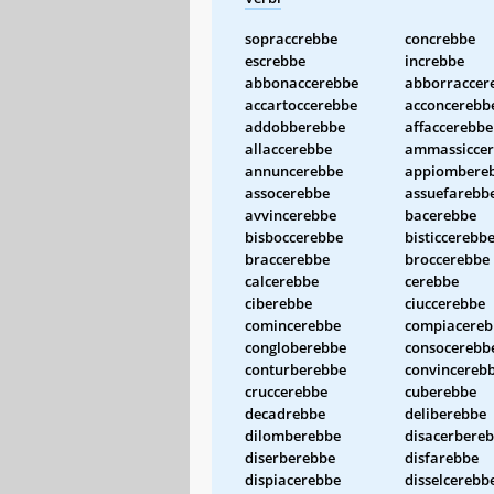
sopraccrebbe
concrebbe
escrebbe
increbbe
abbonaccerebbe
abborraccer
accartoccerebbe
acconcerebb
addobberebbe
affaccerebbe
allaccerebbe
ammassicce
annuncerebbe
appiombere
assocerebbe
assuefarebb
avvincerebbe
bacerebbe
bisboccerebbe
bisticcerebb
braccerebbe
broccerebbe
calcerebbe
cerebbe
ciberebbe
ciuccerebbe
comincerebbe
compiacereb
congloberebbe
consocerebb
conturberebbe
convincereb
cruccerebbe
cuberebbe
decadrebbe
deliberebbe
dilomberebbe
disacerbere
diserberebbe
disfarebbe
dispiacerebbe
disselcerebb