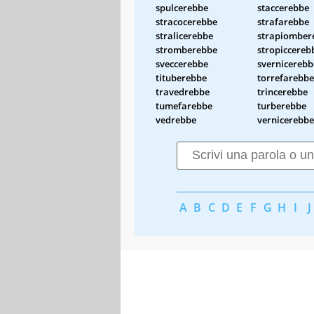
spulcerebbe
staccerebbe
stracocerebbe
strafarebbe
stralicerebbe
strapiomber
stromberebbe
stropiccereb
sveccerebbe
svernicerebb
tituberebbe
torrefarebbe
travedrebbe
trincerebbe
tumefarebbe
turberebbe
vedrebbe
vernicerebbe
A
B
C
D
E
F
G
H
I
J