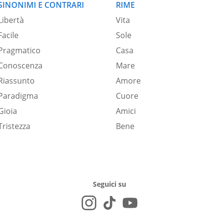
SINONIMI E CONTRARI
RIME
Libertà
Vita
Facile
Sole
Pragmatico
Casa
Conoscenza
Mare
Riassunto
Amore
Paradigma
Cuore
Gioia
Amici
Tristezza
Bene
Seguici su