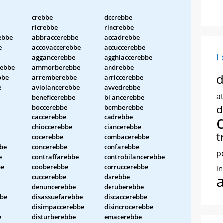
crebbe
decrebbe
ricrebbe
rincrebbe
ebbe
abbraccerebbe
accadrebbe
e
accovaccerebbe
accuccerebbe
I
aggancerebbe
agghiaccerebbe
rebbe
ammorberebbe
andrebbe
d
bbe
arremberebbe
arriccerebbe
e
aviolancerebbe
avvedrebbe
at
beneficerebbe
bilancerebbe
e
boccerebbe
bomberebbe
d
caccerebbe
cadrebbe
chioccerebbe
ciancerebbe
t
cocerebbe
combacerebbe
be
concerebbe
confarebbe
p
e
contraffarebbe
controbilancerebbe
be
cooberebbe
corruccerebbe
i
cuccerebbe
darebbe
denuncerebbe
deruberebbe
bbe
disassuefarebbe
discaccerebbe
disimpaccerebbe
disincrocerebbe
e
disturberebbe
emacerebbe