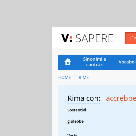
SAPERE
Sinonimi e
Vocabol
contrari
HOME
RIME
Rima con:
accrebb
Sostantivi
giulebbe
Verbi