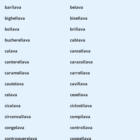
barilava
belava
bighellava
bisellava
bollava
brillava
bucherellava
cablava
calava
cancellava
canterellava
caracollava
caramellava
carrellava
cautelava
cavillava
celava
cesellava
cicalava
ciclostilava
circonvallava
compilava
congelava
controllava
controquerelava
coppellava