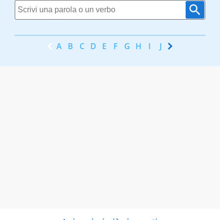
A
B
C
D
E
F
G
H
I
J
K
L
M
N