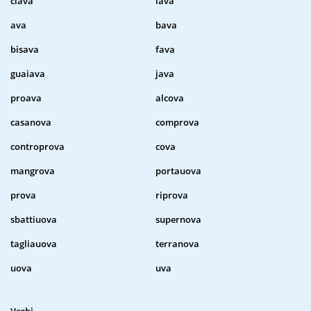
clava
lava
ava
bava
bisava
fava
guaiava
java
proava
alcova
casanova
comprova
controprova
cova
mangrova
portauova
prova
riprova
sbattiuova
supernova
tagliauova
terranova
uova
uva