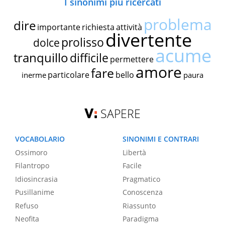
I sinonimi più ricercati
problema
dire
importante
richiesta
attività
divertente
prolisso
dolce
acume
tranquillo
difficile
permettere
amore
fare
particolare
bello
inerme
paura
SAPERE
VOCABOLARIO
SINONIMI E CONTRARI
Ossimoro
Libertà
Filantropo
Facile
Idiosincrasia
Pragmatico
Pusillanime
Conoscenza
Refuso
Riassunto
Neofita
Paradigma