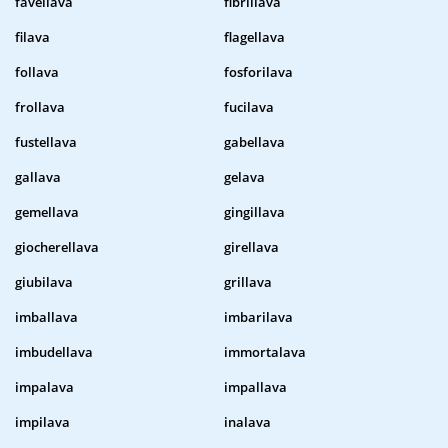
favellava
fibrillava
filava
flagellava
follava
fosforilava
frollava
fucilava
fustellava
gabellava
gallava
gelava
gemellava
gingillava
giocherellava
girellava
giubilava
grillava
imballava
imbarilava
imbudellava
immortalava
impalava
impallava
impilava
inalava