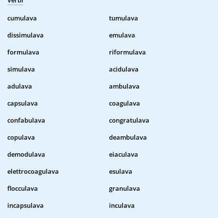
Verbi
cumulava
tumulava
dissimulava
emulava
formulava
riformulava
simulava
acidulava
adulava
ambulava
capsulava
coagulava
confabulava
congratulava
copulava
deambulava
demodulava
eiaculava
elettrocoagulava
esulava
flocculava
granulava
incapsulava
inculava