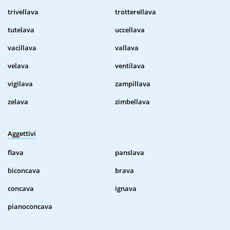
trivellava
trotterellava
tutelava
uccellava
vacillava
vallava
velava
ventilava
vigilava
zampillava
zelava
zimbellava
Aggettivi
flava
panslava
biconcava
brava
concava
ignava
pianoconcava