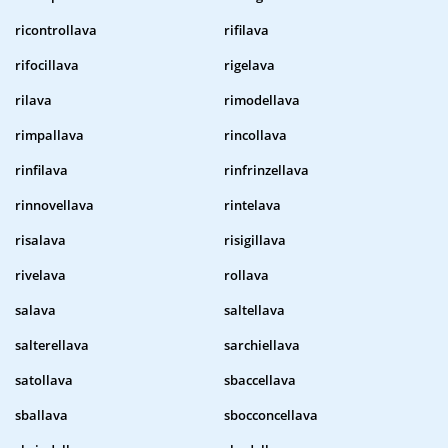
ricontrollava
rifilava
rifocillava
rigelava
rilava
rimodellava
rimpallava
rincollava
rinfilava
rinfrinzellava
rinnovellava
rintelava
risalava
risigillava
rivelava
rollava
salava
saltellava
salterellava
sarchiellava
satollava
sbaccellava
sballava
sbocconcellava