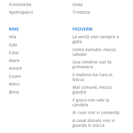
Iconoclasta
Gioia
Apotropaico
Tristezza
RIME
PROVERBI
Vita
La verità vien sempre a
galla
Sole
Uomo avvisato, mezzo
Casa
salvato
Mare
Una rondine non fa
primavera
Amore
Il mattino ha l'oro in
Cuore
bocca
Amici
Mal comune, mezzo
Bene
gaudio
Il gioco non vale la
candela
Al cuor non si comanda
A caval donato non si
guarda in bocca