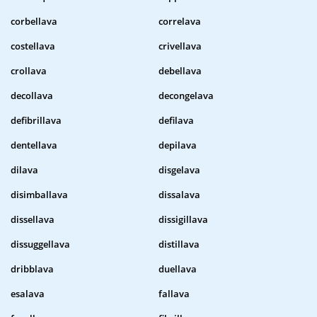
corbellava
correlava
costellava
crivellava
crollava
debellava
decollava
decongelava
defibrillava
defilava
dentellava
depilava
dilava
disgelava
disimballava
dissalava
dissellava
dissigillava
dissuggellava
distillava
dribblava
duellava
esalava
fallava