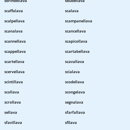
sbrindellava
sbudellava
scaffalava
scalava
scalpellava
scampanellava
scanalava
scancellava
scannellava
scapicollava
scappellava
scartabellava
scartellava
scavallava
scervellava
scialava
scintillava
scodellava
scollava
scongelava
scrollava
segnalava
sellava
sfarfallava
sfavillava
sfilava