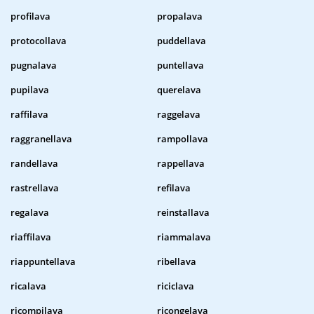
profilava
propalava
protocollava
puddellava
pugnalava
puntellava
pupilava
querelava
raffilava
raggelava
raggranellava
rampollava
randellava
rappellava
rastrellava
refilava
regalava
reinstallava
riaffilava
riammalava
riappuntellava
ribellava
ricalava
riciclava
ricompilava
ricongelava