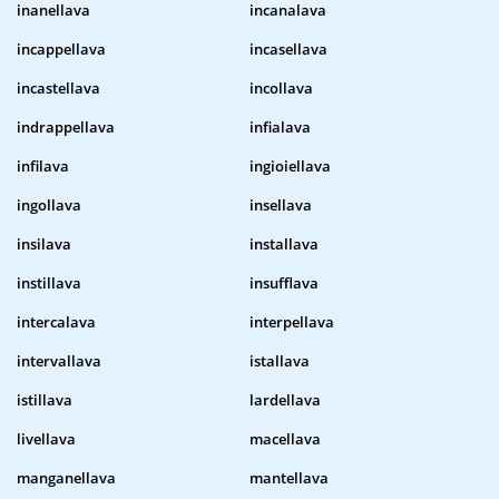
inanellava
incanalava
incappellava
incasellava
incastellava
incollava
indrappellava
infialava
infilava
ingioiellava
ingollava
insellava
insilava
installava
instillava
insufflava
intercalava
interpellava
intervallava
istallava
istillava
lardellava
livellava
macellava
manganellava
mantellava