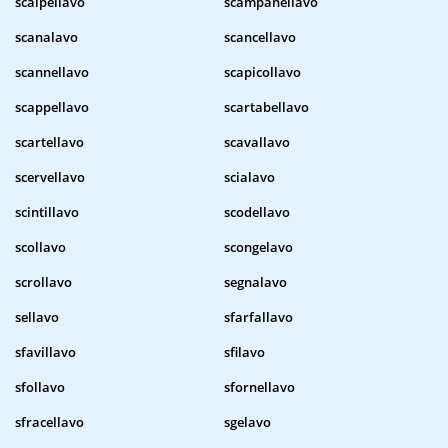
scalpellavo
scampanellavo
scanalavo
scancellavo
scannellavo
scapicollavo
scappellavo
scartabellavo
scartellavo
scavallavo
scervellavo
scialavo
scintillavo
scodellavo
scollavo
scongelavo
scrollavo
segnalavo
sellavo
sfarfallavo
sfavillavo
sfilavo
sfollavo
sfornellavo
sfracellavo
sgelavo