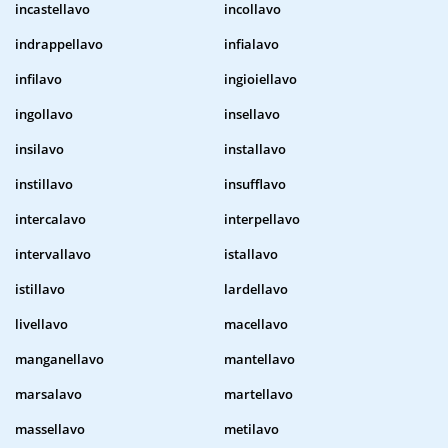
incastellavo
incollavo
indrappellavo
infialavo
infilavo
ingioiellavo
ingollavo
insellavo
insilavo
installavo
instillavo
insufflavo
intercalavo
interpellavo
intervallavo
istallavo
istillavo
lardellavo
livellavo
macellavo
manganellavo
mantellavo
marsalavo
martellavo
massellavo
metilavo