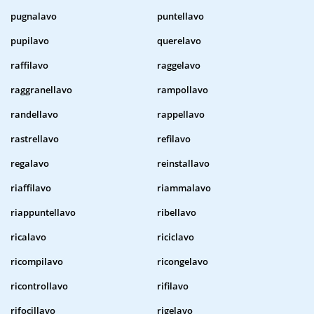
pugnalavo
puntellavo
pupilavo
querelavo
raffilavo
raggelavo
raggranellavo
rampollavo
randellavo
rappellavo
rastrellavo
refilavo
regalavo
reinstallavo
riaffilavo
riammalavo
riappuntellavo
ribellavo
ricalavo
riciclavo
ricompilavo
ricongelavo
ricontrollavo
rifilavo
rifocillavo
rigelavo