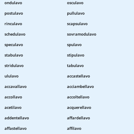
ondulavo
osculavo
postulavo
pullulavo
rinculavo
scapsulavo
schedulavo
sovramodulavo
speculavo
spulavo
stabulavo
stipulavo
stridulavo
tabulavo
ululavo
accastellavo
accavallavo
acciambellavo
accollavo
accoltellavo
acetilavo
acquerellavo
addentellavo
affardellavo
affastellavo
affilavo