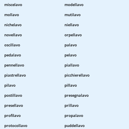
miscelavo
modellavo
mollavo
mutilavo
nichelavo
niellavo
novellavo
orpellavo
oscillavo
palavo
pedalavo
pelavo
pennellavo
piallavo
piastrellavo
picchierellavo
pilavo
pillavo
postillavo
presegnalavo
presellavo
prillavo
profilavo
propalavo
protocollavo
puddellavo