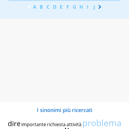
A
B
C
D
E
F
G
H
I
J
K
L
M
N
I sinonimi più ricercati
problema
dire
importante
richiesta
attività