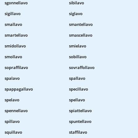
sgonnellavo
sibilavo
sigillavo
siglavo
smallavo
smantellavo
smartellavo
smascellavo
smidollavo
smielavo
smollavo
sobillavo
sopraffilavo
sovraffollavo
spalavo
spallavo
spappagallavo
specillavo
spelavo
spellavo
spennellavo
spiattellavo
spillavo
spuntellavo
squillavo
staffilavo