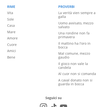
RIME
PROVERBI
Vita
La verità vien sempre a
galla
Sole
Uomo avvisato, mezzo
Casa
salvato
Mare
Una rondine non fa
primavera
Amore
Il mattino ha l'oro in
Cuore
bocca
Amici
Mal comune, mezzo
Bene
gaudio
Il gioco non vale la
candela
Al cuor non si comanda
A caval donato non si
guarda in bocca
Seguici su