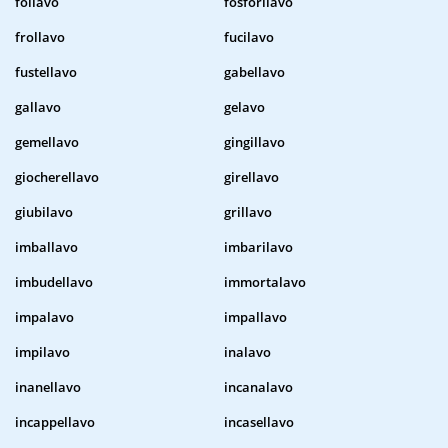
follavo
fosforilavo
frollavo
fucilavo
fustellavo
gabellavo
gallavo
gelavo
gemellavo
gingillavo
giocherellavo
girellavo
giubilavo
grillavo
imballavo
imbarilavo
imbudellavo
immortalavo
impalavo
impallavo
impilavo
inalavo
inanellavo
incanalavo
incappellavo
incasellavo