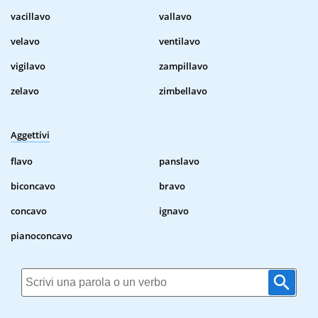
vacillavo
vallavo
velavo
ventilavo
vigilavo
zampillavo
zelavo
zimbellavo
Aggettivi
flavo
panslavo
biconcavo
bravo
concavo
ignavo
pianoconcavo