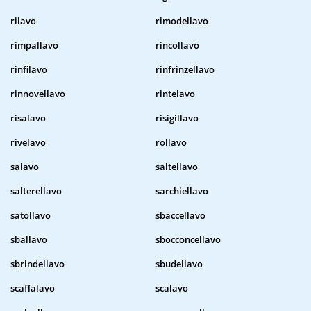
rilavo
rimodellavo
rimpallavo
rincollavo
rinfilavo
rinfrinzellavo
rinnovellavo
rintelavo
risalavo
risigillavo
rivelavo
rollavo
salavo
saltellavo
salterellavo
sarchiellavo
satollavo
sbaccellavo
sballavo
sbocconcellavo
sbrindellavo
sbudellavo
scaffalavo
scalavo