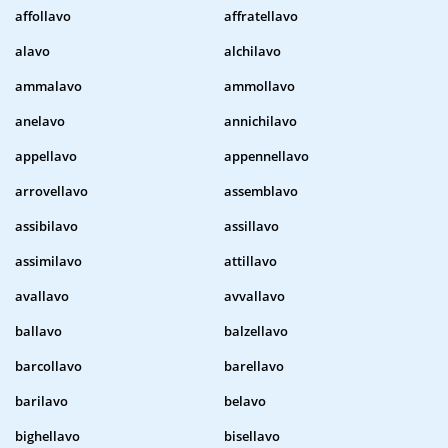
affollavo
affratellavo
alavo
alchilavo
ammalavo
ammollavo
anelavo
annichilavo
appellavo
appennellavo
arrovellavo
assemblavo
assibilavo
assillavo
assimilavo
attillavo
avallavo
avvallavo
ballavo
balzellavo
barcollavo
barellavo
barilavo
belavo
bighellavo
bisellavo