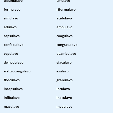
dissimulavo
emulavo
formulavo
riformulavo
simulavo
acidulavo
adulavo
ambulavo
capsulavo
coagulavo
confabulavo
congratulavo
copulavo
deambulavo
demodulavo
eiaculavo
elettrocoagulavo
esulavo
flocculavo
granulavo
incapsulavo
inculavo
infibulavo
inoculavo
maculavo
modulavo