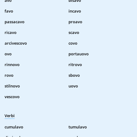
avo
bisavo
favo
incavo
passacavo
proavo
ricavo
scavo
arcivescovo
covo
ovo
portauovo
rinnovo
ritrovo
rovo
sbovo
stilnovo
uovo
vescovo
Verbi
cumulavo
tumulavo