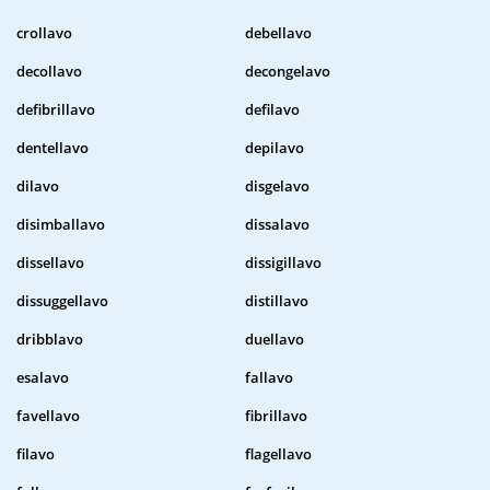
crollavo
debellavo
decollavo
decongelavo
defibrillavo
defilavo
dentellavo
depilavo
dilavo
disgelavo
disimballavo
dissalavo
dissellavo
dissigillavo
dissuggellavo
distillavo
dribblavo
duellavo
esalavo
fallavo
favellavo
fibrillavo
filavo
flagellavo