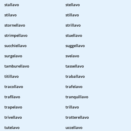
stallavo
stellavo
stilavo
stillavo
stornellavo
strillavo
strimpellavo
stuellavo
succhiellavo
suggellavo
surgelavo
svelavo
tamburellavo
tassellavo
titillavo
traballavo
tracollavo
trafelavo
trafilavo
tranquillavo
trapelavo
trillavo
trivellavo
trotterellavo
tutelavo
uccellavo