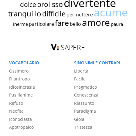
divertente
prolisso
dolce
acume
tranquillo
difficile
permettere
amore
fare
particolare
bello
inerme
paura
SAPERE
VOCABOLARIO
SINONIMI E CONTRARI
Ossimoro
Libertà
Filantropo
Facile
Idiosincrasia
Pragmatico
Pusillanime
Conoscenza
Refuso
Riassunto
Neofita
Paradigma
Iconoclasta
Gioia
Apotropaico
Tristezza