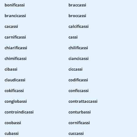
bonificassi
braccassi
brancicassi
broccassi
cacassi
calcificassi
carnificassi
cassi
chiarificassi
chilificassi
chimificassi
ciancicassi
cibassi
ciccassi
claudicassi
codificassi
cokificassi
conficcassi
conglobassi
contrattaccassi
controindicassi
conturbassi
coobassi
cornificassi
cubassi
cuccassi