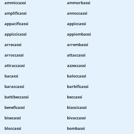
ammiccassi
ammorbassi
amplificassi
annoccassi
appacificassi
appiccassi
appiccicassi
appiombassi
arrecassi
arrembassi
arroccassi
attaccassi
attraccassi
azzeccassi
bacassi
baloccassi
baraccassi
barbificassi
battibeccassi
beccassi
beneficassi
biascicassi
bisecassi
bivaccassi
bloccassi
bombassi