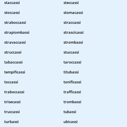
staccassi
steccassi
stoccassi
stomacassi
straboccassi
straccassi
strapiombassi
strascicassi
stravaccassi
strombassi
struccassi
stuccassi
tabaccassi
taroccassi
tempificassi
titubassi
toccassi
tonificassi
traboccassi
trafficassi
trisecassi
trombassi
truccassi
tubassi
turbassi
ubicassi