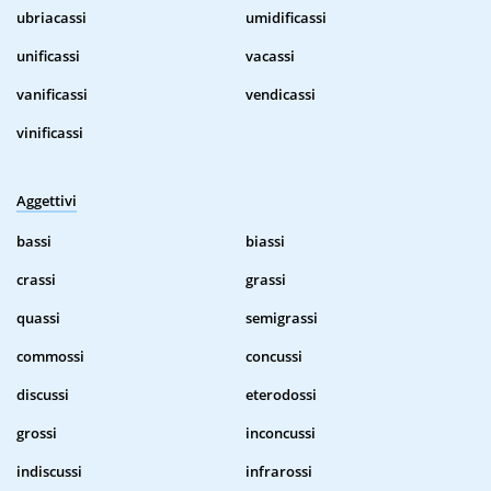
ubriacassi
umidificassi
unificassi
vacassi
vanificassi
vendicassi
vinificassi
Aggettivi
bassi
biassi
crassi
grassi
quassi
semigrassi
commossi
concussi
discussi
eterodossi
grossi
inconcussi
indiscussi
infrarossi