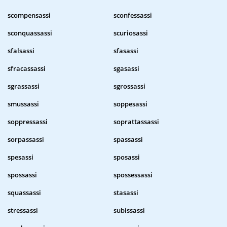
scompensassi
sconfessassi
sconquassassi
scuriosassi
sfalsassi
sfasassi
sfracassassi
sgasassi
sgrassassi
sgrossassi
smussassi
soppesassi
soppressassi
soprattassassi
sorpassassi
spassassi
spesassi
sposassi
spossassi
spossessassi
squassassi
stasassi
stressassi
subissassi