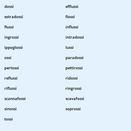
dossi
efflussi
estradossi
fiossi
flussi
influssi
ingrossi
intradossi
ippoglossi
lussi
ossi
paradossi
pertossi
pettirossi
reflussi
ridossi
riflussi
ringrossi
scannafossi
scavafossi
sinossi
soprossi
tossi