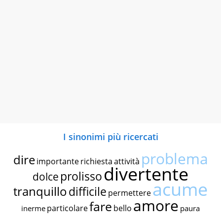
I sinonimi più ricercati
problema
dire
importante
richiesta
attività
divertente
prolisso
dolce
acume
tranquillo
difficile
permettere
amore
fare
particolare
bello
inerme
paura