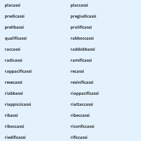
placassi
placcassi
predicassi
pregiudicassi
prelibassi
prolificassi
qualificassi
rabboccassi
raccassi
raddobbassi
radicassi
ramificassi
rappacificassi
recassi
resecassi
resinificassi
riabbassi
riappacificassi
riappiccicassi
riattaccassi
ribassi
ribeccassi
riboccassi
riconficcassi
riedificassi
rificcassi