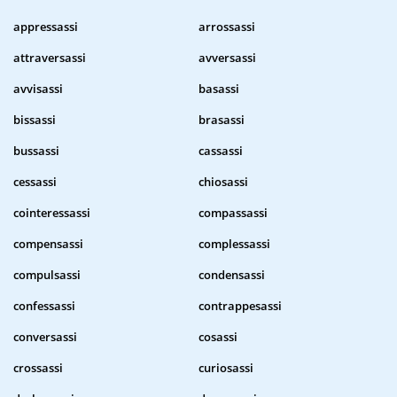
appressassi
arrossassi
attraversassi
avversassi
avvisassi
basassi
bissassi
brasassi
bussassi
cassassi
cessassi
chiosassi
cointeressassi
compassassi
compensassi
complessassi
compulsassi
condensassi
confessassi
contrappesassi
conversassi
cosassi
crossassi
curiosassi