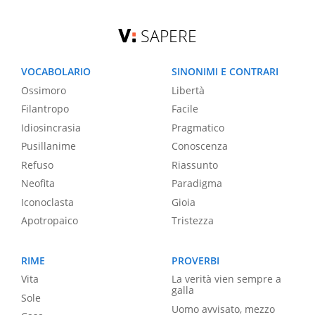
SAPERE
VOCABOLARIO
SINONIMI E CONTRARI
Ossimoro
Libertà
Filantropo
Facile
Idiosincrasia
Pragmatico
Pusillanime
Conoscenza
Refuso
Riassunto
Neofita
Paradigma
Iconoclasta
Gioia
Apotropaico
Tristezza
RIME
PROVERBI
Vita
La verità vien sempre a
galla
Sole
Uomo avvisato, mezzo