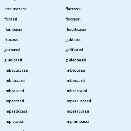
estrinsecassi
fiaccassi
ficcassi
fioccassi
flambassi
fluidificassi
fracassi
gabbassi
garbassi
gelificassi
giudicassi
giulebbassi
imbacuccassi
imbeccassi
imbiaccassi
imboccassi
imbracassi
imbroccassi
impaccassi
imparruccassi
impasticcassi
impataccassi
impiccassi
impiombassi