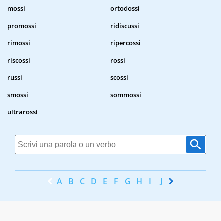
mossi
ortodossi
promossi
ridiscussi
rimossi
ripercossi
riscossi
rossi
russi
scossi
smossi
sommossi
ultrarossi
A
B
C
D
E
F
G
H
I
J
K
L
M
N