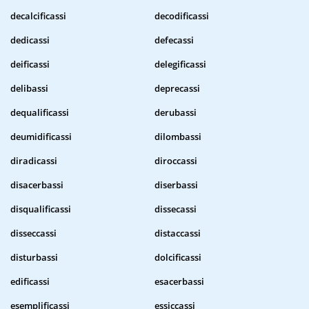
decalcificassi
decodificassi
dedicassi
defecassi
deificassi
delegificassi
delibassi
deprecassi
dequalificassi
derubassi
deumidificassi
dilombassi
diradicassi
diroccassi
disacerbassi
diserbassi
disqualificassi
dissecassi
disseccassi
distaccassi
disturbassi
dolcificassi
edificassi
esacerbassi
esemplificassi
essiccassi