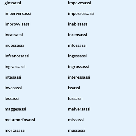
glossassi
impavesassi
imperversassi
impossessassi
improvvisassi
inabissassi
incassassi
incensassi
indossassi
infossassi
infrancesassi
ingessassi
ingrassassi
ingrossassi
intasassi
interessassi
invasassi
issassi
lessassi
lussassi
maggesassi
malversassi
metamorfosassi
missassi
mortasassi
mussassi