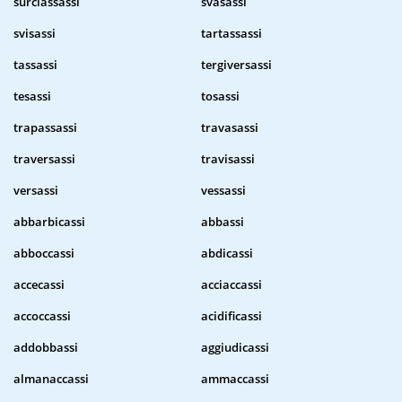
surclassassi
svasassi
svisassi
tartassassi
tassassi
tergiversassi
tesassi
tosassi
trapassassi
travasassi
traversassi
travisassi
versassi
vessassi
abbarbicassi
abbassi
abboccassi
abdicassi
accecassi
acciaccassi
accoccassi
acidificassi
addobbassi
aggiudicassi
almanaccassi
ammaccassi