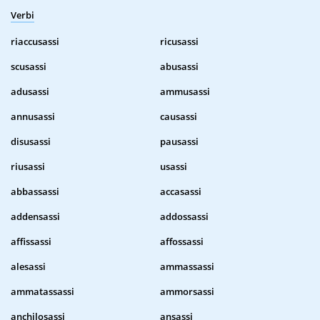
Verbi
riaccusassi
ricusassi
scusassi
abusassi
adusassi
ammusassi
annusassi
causassi
disusassi
pausassi
riusassi
usassi
abbassassi
accasassi
addensassi
addossassi
affissassi
affossassi
alesassi
ammassassi
ammatassassi
ammorsassi
anchilosassi
ansassi