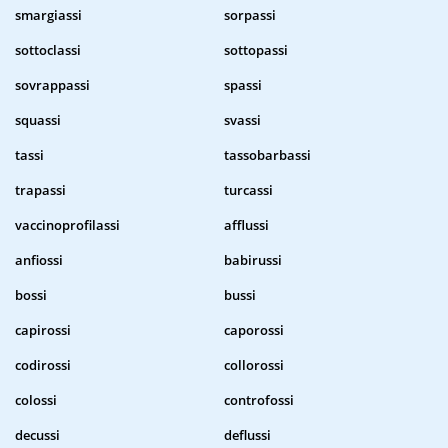
smargiassi
sorpassi
sottoclassi
sottopassi
sovrappassi
spassi
squassi
svassi
tassi
tassobarbassi
trapassi
turcassi
vaccinoprofilassi
afflussi
anfiossi
babirussi
bossi
bussi
capirossi
caporossi
codirossi
collorossi
colossi
controfossi
decussi
deflussi