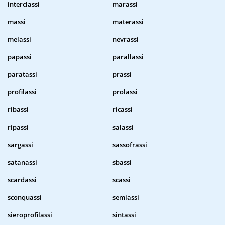
interclassi
marassi
massi
materassi
melassi
nevrassi
papassi
parallassi
paratassi
prassi
profilassi
prolassi
ribassi
ricassi
ripassi
salassi
sargassi
sassofrassi
satanassi
sbassi
scardassi
scassi
sconquassi
semiassi
sieroprofilassi
sintassi