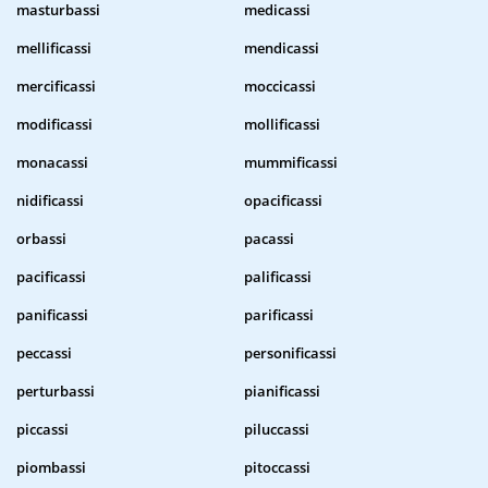
masturbassi
medicassi
mellificassi
mendicassi
mercificassi
moccicassi
modificassi
mollificassi
monacassi
mummificassi
nidificassi
opacificassi
orbassi
pacassi
pacificassi
palificassi
panificassi
parificassi
peccassi
personificassi
perturbassi
pianificassi
piccassi
piluccassi
piombassi
pitoccassi