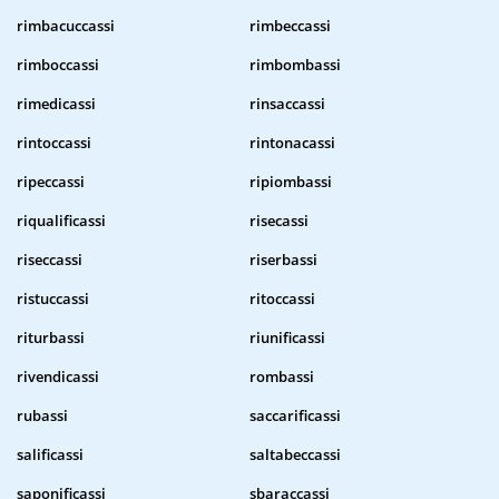
rimbacuccassi
rimbeccassi
rimboccassi
rimbombassi
rimedicassi
rinsaccassi
rintoccassi
rintonacassi
ripeccassi
ripiombassi
riqualificassi
risecassi
riseccassi
riserbassi
ristuccassi
ritoccassi
riturbassi
riunificassi
rivendicassi
rombassi
rubassi
saccarificassi
salificassi
saltabeccassi
saponificassi
sbaraccassi