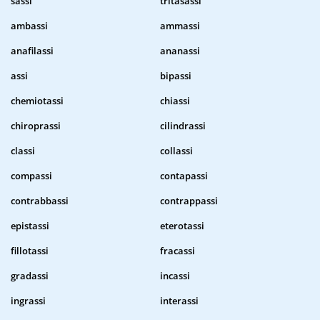
sassi
tritasassi
ambassi
ammassi
anafilassi
ananassi
assi
bipassi
chemiotassi
chiassi
chiroprassi
cilindrassi
classi
collassi
compassi
contapassi
contrabbassi
contrappassi
epistassi
eterotassi
fillotassi
fracassi
gradassi
incassi
ingrassi
interassi