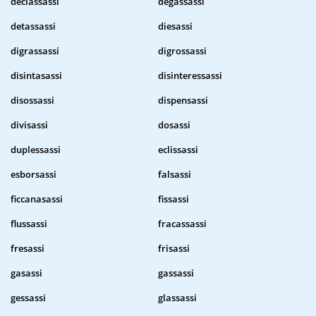
declassassi
degassassi
detassassi
diesassi
digrassassi
digrossassi
disintasassi
disinteressassi
disossassi
dispensassi
divisassi
dosassi
duplessassi
eclissassi
esborsassi
falsassi
ficcanasassi
fissassi
flussassi
fracassassi
fresassi
frisassi
gasassi
gassassi
gessassi
glassassi