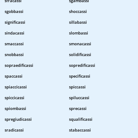
sfracassi
sgambassi
sgobbassi
shoccassi
significassi
sillabassi
sindacassi
slombassi
smaccassi
smonacassi
snobbassi
solidificassi
sopraedificassi
sopredificassi
spaccassi
specificassi
spiaccicassi
spiccassi
spiccicassi
spiluccassi
spiombassi
sprecassi
spregiudicassi
squalificassi
sradicassi
stabaccassi