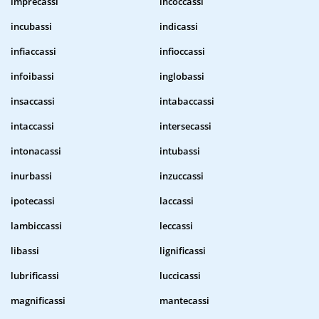
imprecassi
incoccassi
incubassi
indicassi
infiaccassi
infioccassi
infoibassi
inglobassi
insaccassi
intabaccassi
intaccassi
intersecassi
intonacassi
intubassi
inurbassi
inzuccassi
ipotecassi
laccassi
lambiccassi
leccassi
libassi
lignificassi
lubrificassi
luccicassi
magnificassi
mantecassi