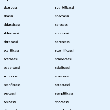
sbarbassi
sbarbificassi
sbassi
sbeccassi
sbiascicassi
sbiecassi
sbloccassi
sboccassi
sbracassi
sbreccassi
scarificassi
scarnificassi
scerbassi
schioccassi
sciabicassi
scialbassi
scioccassi
scoccassi
sconficcassi
scroccassi
seccassi
semplificassi
serbassi
sfioccassi