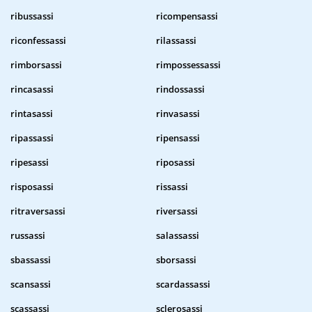
ribussassi
ricompensassi
riconfessassi
rilassassi
rimborsassi
rimpossessassi
rincasassi
rindossassi
rintasassi
rinvasassi
ripassassi
ripensassi
ripesassi
riposassi
risposassi
rissassi
ritraversassi
riversassi
russassi
salassassi
sbassassi
sborsassi
scansassi
scardassassi
scassassi
sclerosassi