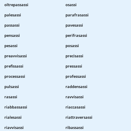
oltrepassassi
osassi
palesassi
parafrasassi
passassi
pavesassi
pensassi
perifrasassi
pesassi
posassi
preavvisassi
precisassi
prefissassi
pressassi
processassi
professassi
pulsassi
raddensassi
rasassi
ravvisassi
riabbassassi
riaccasassi
rialesassi
riattraversassi
riavvisassi
ribassassi