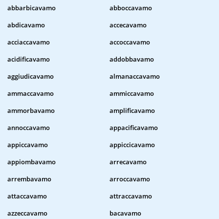
abbarbicavamo
abboccavamo
abdicavamo
accecavamo
acciaccavamo
accoccavamo
acidificavamo
addobbavamo
aggiudicavamo
almanaccavamo
ammaccavamo
ammiccavamo
ammorbavamo
amplificavamo
annoccavamo
appacificavamo
appiccavamo
appiccicavamo
appiombavamo
arrecavamo
arrembavamo
arroccavamo
attaccavamo
attraccavamo
azzeccavamo
bacavamo