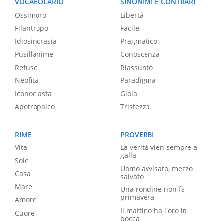
VOCABOLARIO
SINONIMI E CONTRARI
Ossimoro
Libertà
Filantropo
Facile
Idiosincrasia
Pragmatico
Pusillanime
Conoscenza
Refuso
Riassunto
Neofita
Paradigma
Iconoclasta
Gioia
Apotropaico
Tristezza
RIME
PROVERBI
Vita
La verità vien sempre a
galla
Sole
Uomo avvisato, mezzo
Casa
salvato
Mare
Una rondine non fa
primavera
Amore
Il mattino ha l'oro in
Cuore
bocca