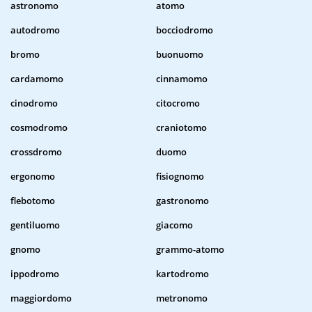
astronomo
atomo
autodromo
bocciodromo
bromo
buonuomo
cardamomo
cinnamomo
cinodromo
citocromo
cosmodromo
craniotomo
crossdromo
duomo
ergonomo
fisiognomo
flebotomo
gastronomo
gentiluomo
giacomo
gnomo
grammo-atomo
ippodromo
kartodromo
maggiordomo
metronomo