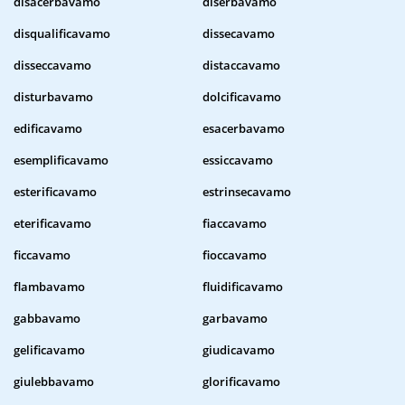
disacerbavamo
diserbavamo
disqualificavamo
dissecavamo
disseccavamo
distaccavamo
disturbavamo
dolcificavamo
edificavamo
esacerbavamo
esemplificavamo
essiccavamo
esterificavamo
estrinsecavamo
eterificavamo
fiaccavamo
ficcavamo
fioccavamo
flambavamo
fluidificavamo
gabbavamo
garbavamo
gelificavamo
giudicavamo
giulebbavamo
glorificavamo