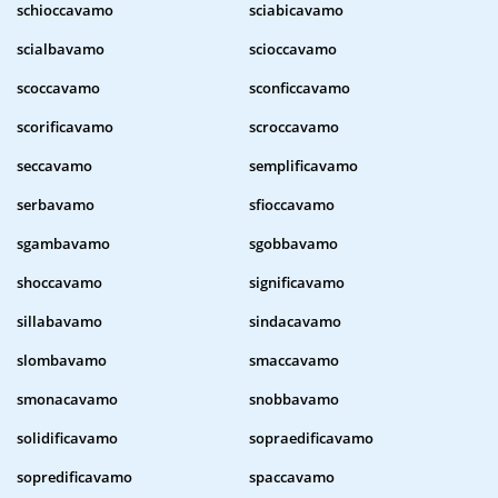
schioccavamo
sciabicavamo
scialbavamo
scioccavamo
scoccavamo
sconficcavamo
scorificavamo
scroccavamo
seccavamo
semplificavamo
serbavamo
sfioccavamo
sgambavamo
sgobbavamo
shoccavamo
significavamo
sillabavamo
sindacavamo
slombavamo
smaccavamo
smonacavamo
snobbavamo
solidificavamo
sopraedificavamo
sopredificavamo
spaccavamo