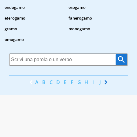
endogamo
esogamo
eterogamo
fanerogamo
gramo
monogamo
omogamo
A
B
C
D
E
F
G
H
I
J
K
L
M
N