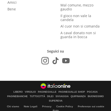
Amici
Mal comune, mezzo
Bene
gaudio
Il gioco non vale la
candela
Al cuor non si comanda
A caval donato non si
guarda in bocca
Seguici su
LIBERO
VIRGILIO
PAGINEGIALLE
PAGINEGIALLE SHOP
PGCASA
PAGINEBIANCHE
TUTTOCITTÀ
DILEI
SIVIAGGIA
QUIFINANZA
BUONISSIMO
SUPEREVA
Chi siamo
Note Legali
Privacy
Cookie Policy
Preferenze sui cookie
Aiuto