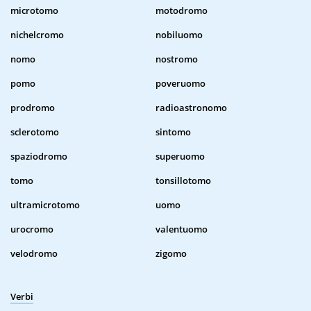
microtomo
motodromo
nichelcromo
nobiluomo
nomo
nostromo
pomo
poveruomo
prodromo
radioastronomo
sclerotomo
sintomo
spaziodromo
superuomo
tomo
tonsillotomo
ultramicrotomo
uomo
urocromo
valentuomo
velodromo
zigomo
Verbi