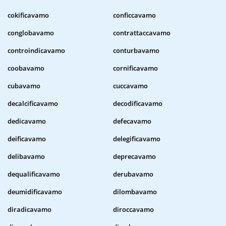
cokificavamo
conficcavamo
conglobavamo
contrattaccavamo
controindicavamo
conturbavamo
coobavamo
cornificavamo
cubavamo
cuccavamo
decalcificavamo
decodificavamo
dedicavamo
defecavamo
deificavamo
delegificavamo
delibavamo
deprecavamo
dequalificavamo
derubavamo
deumidificavamo
dilombavamo
diradicavamo
diroccavamo