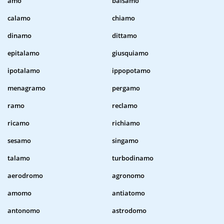
amo
balsamo
calamo
chiamo
dinamo
dittamo
epitalamo
giusquiamo
ipotalamo
ippopotamo
menagramo
pergamo
ramo
reclamo
ricamo
richiamo
sesamo
singamo
talamo
turbodinamo
aerodromo
agronomo
amomo
antiatomo
antonomo
astrodomo