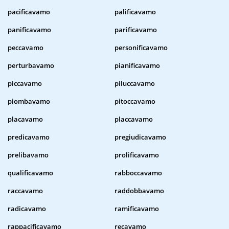
pacificavamo
palificavamo
panificavamo
parificavamo
peccavamo
personificavamo
perturbavamo
pianificavamo
piccavamo
piluccavamo
piombavamo
pitoccavamo
placavamo
placcavamo
predicavamo
pregiudicavamo
prelibavamo
prolificavamo
qualificavamo
rabboccavamo
raccavamo
raddobbavamo
radicavamo
ramificavamo
rappacificavamo
recavamo