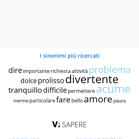
I sinonimi più ricercati
problema
dire
importante
richiesta
attività
divertente
prolisso
dolce
acume
tranquillo
difficile
permettere
amore
fare
particolare
bello
inerme
paura
SAPERE