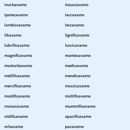
inurbavamo
inzuccavamo
ipotecavamo
laccavamo
lambiccavamo
leccavamo
libavamo
lignificavamo
lubrificavamo
luccicavamo
magnificavamo
mantecavamo
masturbavamo
medicavamo
mellificavamo
mendicavamo
mercificavamo
moccicavamo
modificavamo
mollificavamo
monacavamo
mummificavamo
nidificavamo
opacificavamo
orbavamo
pacavamo