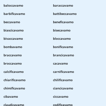
baloccavamo
baraccavamo
barbificavamo
battibeccavamo
beccavamo
beneficavamo
biascicavamo
bisecavamo
bivaccavamo
bloccavamo
bombavamo
bonificavamo
braccavamo
brancicavamo
broccavamo
cacavamo
calcificavamo
carnificavamo
chiarificavamo
chilificavamo
chimificavamo
ciancicavamo
cibavamo
ciccavamo
claudicavamo
codificavamo