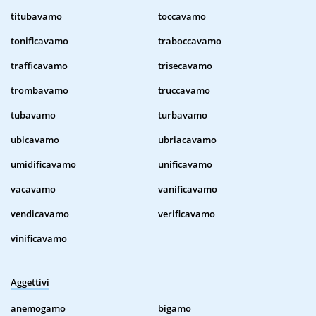
titubavamo
toccavamo
tonificavamo
traboccavamo
trafficavamo
trisecavamo
trombavamo
truccavamo
tubavamo
turbavamo
ubicavamo
ubriacavamo
umidificavamo
unificavamo
vacavamo
vanificavamo
vendicavamo
verificavamo
vinificavamo
Aggettivi
anemogamo
bigamo