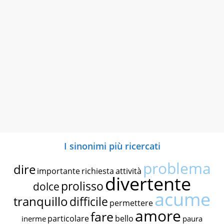
I sinonimi più ricercati
problema
dire
importante
richiesta
attività
divertente
prolisso
dolce
acume
tranquillo
difficile
permettere
amore
fare
particolare
bello
inerme
paura