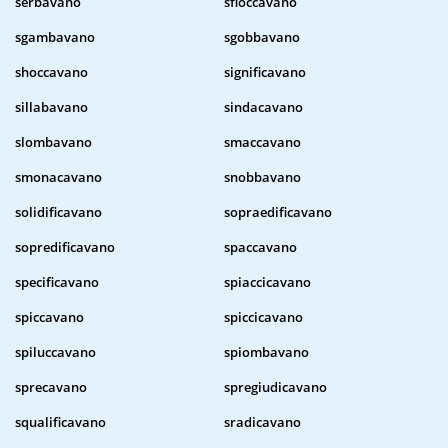
serbavano
sfioccavano
sgambavano
sgobbavano
shoccavano
significavano
sillabavano
sindacavano
slombavano
smaccavano
smonacavano
snobbavano
solidificavano
sopraedificavano
sopredificavano
spaccavano
specificavano
spiaccicavano
spiccavano
spiccicavano
spiluccavano
spiombavano
sprecavano
spregiudicavano
squalificavano
sradicavano