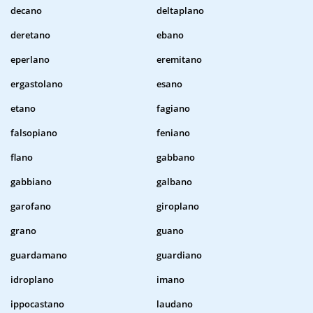
decano
deltaplano
deretano
ebano
eperlano
eremitano
ergastolano
esano
etano
fagiano
falsopiano
feniano
flano
gabbano
gabbiano
galbano
garofano
giroplano
grano
guano
guardamano
guardiano
idroplano
imano
ippocastano
laudano