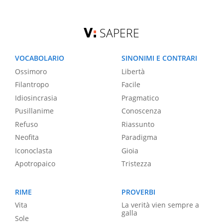
SAPERE
VOCABOLARIO
SINONIMI E CONTRARI
Ossimoro
Libertà
Filantropo
Facile
Idiosincrasia
Pragmatico
Pusillanime
Conoscenza
Refuso
Riassunto
Neofita
Paradigma
Iconoclasta
Gioia
Apotropaico
Tristezza
RIME
PROVERBI
Vita
La verità vien sempre a
galla
Sole