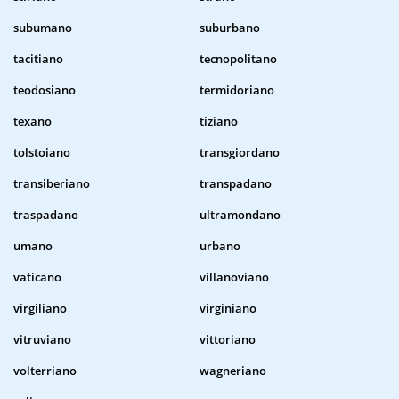
subumano
suburbano
tacitiano
tecnopolitano
teodosiano
termidoriano
texano
tiziano
tolstoiano
transgiordano
transiberiano
transpadano
traspadano
ultramondano
umano
urbano
vaticano
villanoviano
virgiliano
virginiano
vitruviano
vittoriano
volterriano
wagneriano