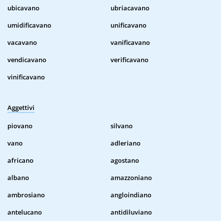
ubicavano
ubriacavano
umidificavano
unificavano
vacavano
vanificavano
vendicavano
verificavano
vinificavano
Aggettivi
piovano
silvano
vano
adleriano
africano
agostano
albano
amazzoniano
ambrosiano
angloindiano
antelucano
antidiluviano