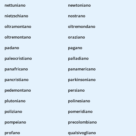
nettuniano
newtoniano
nietzschiano
nostrano
oltramontano
oltremondano
oltremontano
oraziano
padano
pagano
paleocristiano
palladiano
panafricano
panamericano
pancristiano
parkinsoniano
pedemontano
persiano
plutoniano
polinesiano
poliziano
pomeridiano
pompeiano
precolombiano
profano
qualsivogliano