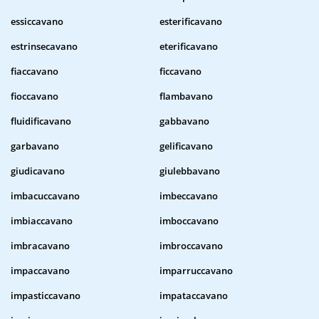
essiccavano
esterificavano
estrinsecavano
eterificavano
fiaccavano
ficcavano
fioccavano
flambavano
fluidificavano
gabbavano
garbavano
gelificavano
giudicavano
giulebbavano
imbacuccavano
imbeccavano
imbiaccavano
imboccavano
imbracavano
imbroccavano
impaccavano
imparruccavano
impasticcavano
impataccavano