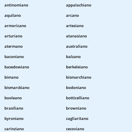
antinomiano
appalachiano
aquilano
arcano
armoricano
artesiano
arturiano
atanasiano
atermano
australiano
baconiano
balzano
basedowiano
berkeleiano
bimano
bismarchiano
bismarckiano
bodoniano
booleano
botticelliano
brasiliano
browniano
byroniano
cagliaritano
carinziano
cecoviano