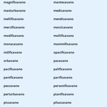
magnificavano
mantecavano
masturbavano
medicavano
mellificavano
mendicavano
mercificavano
moccicavano
modificavano
mollificavano
monacavano
mummificavano
nidificavano
opacificavano
orbavano
pacavano
pacificavano
palificavano
panificavano
parificavano
peccavano
personificavano
perturbavano
pianificavano
piccavano
piluccavano