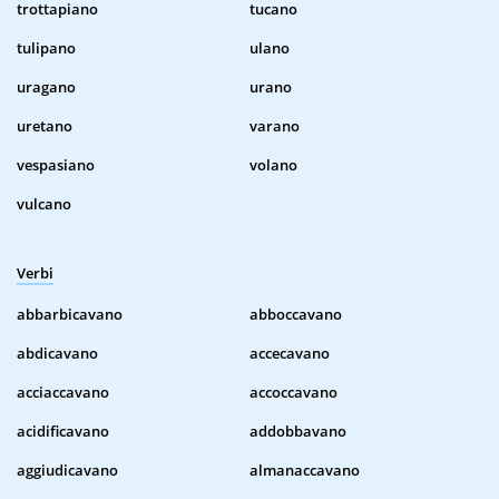
trottapiano
tucano
tulipano
ulano
uragano
urano
uretano
varano
vespasiano
volano
vulcano
Verbi
abbarbicavano
abboccavano
abdicavano
accecavano
acciaccavano
accoccavano
acidificavano
addobbavano
aggiudicavano
almanaccavano