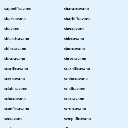
saponificavano
sbaraccavano
sbarbavano
sbarbificavano
sbavano
sbeccavano
sbiascicavano
sbiecavano
sbloccavano
sboccavano
sbracavano
sbreccavano
scarificavano
scarnificavano
scerbavano
schioccavano
sciabicavano
scialbavano
scioccavano
scoccavano
sconficcavano
scroccavano
seccavano
semplificavano