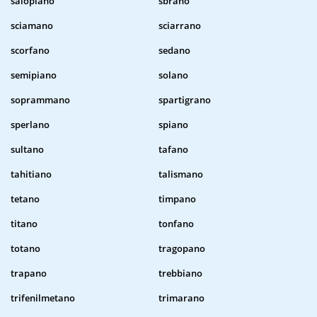
salopiano
sbrano
sciamano
sciarrano
scorfano
sedano
semipiano
solano
soprammano
spartigrano
sperlano
spiano
sultano
tafano
tahitiano
talismano
tetano
timpano
titano
tonfano
totano
tragopano
trapano
trebbiano
trifenilmetano
trimarano