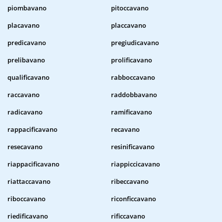
piombavano
pitoccavano
placavano
placcavano
predicavano
pregiudicavano
prelibavano
prolificavano
qualificavano
rabboccavano
raccavano
raddobbavano
radicavano
ramificavano
rappacificavano
recavano
resecavano
resinificavano
riappacificavano
riappiccicavano
riattaccavano
ribeccavano
riboccavano
riconficcavano
riedificavano
rificcavano