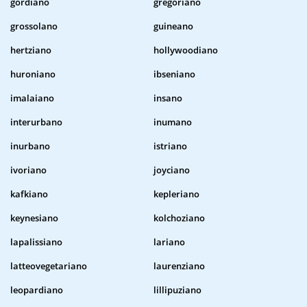
gordiano
gregoriano
grossolano
guineano
hertziano
hollywoodiano
huroniano
ibseniano
imalaiano
insano
interurbano
inumano
inurbano
istriano
ivoriano
joyciano
kafkiano
kepleriano
keynesiano
kolchoziano
lapalissiano
lariano
latteovegetariano
laurenziano
leopardiano
lillipuziano