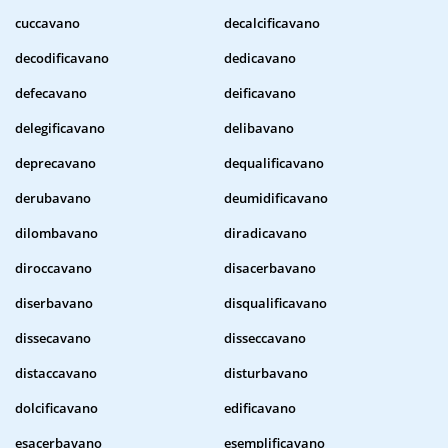
cuccavano
decalcificavano
decodificavano
dedicavano
defecavano
deificavano
delegificavano
delibavano
deprecavano
dequalificavano
derubavano
deumidificavano
dilombavano
diradicavano
diroccavano
disacerbavano
diserbavano
disqualificavano
dissecavano
disseccavano
distaccavano
disturbavano
dolcificavano
edificavano
esacerbavano
esemplificavano