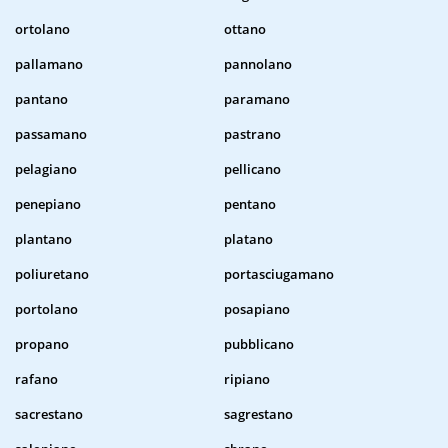
ortolano
ottano
pallamano
pannolano
pantano
paramano
passamano
pastrano
pelagiano
pellicano
penepiano
pentano
plantano
platano
poliuretano
portasciugamano
portolano
posapiano
propano
pubblicano
rafano
ripiano
sacrestano
sagrestano