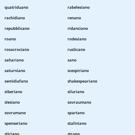
quatriduano
rabelesiano
rachidiano
renano
repubblicano
ridanciano
roano
rodesiano
rosacrociano
rusticano
sahariano
sano
saturniano
scespiriano
semidiafano
shakespeariano
siberiano
siluriano
slesiano
sovraumano
sovrumano
spartano
spenseriano
staliniano
stiriano
strano