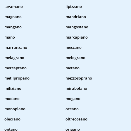
lavamano
lipizzano
magnano
mandriano
mangano
mangostano
mano
marcapiano
marranzano
meccano
melagrano
melograno
mercaptano
metano
metilpropano
mezzosoprano
miliziano
mirabolano
modano
mogano
monoplano
oceano
olecrano
oltreoceano
ontano
origano