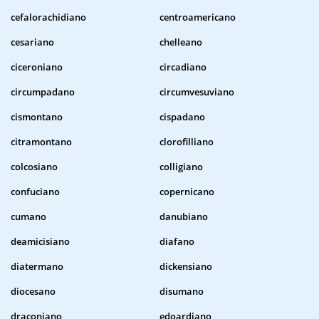
cefalorachidiano
centroamericano
cesariano
chelleano
ciceroniano
circadiano
circumpadano
circumvesuviano
cismontano
cispadano
citramontano
clorofilliano
colcosiano
colligiano
confuciano
copernicano
cumano
danubiano
deamicisiano
diafano
diatermano
dickensiano
diocesano
disumano
draconiano
edoardiano