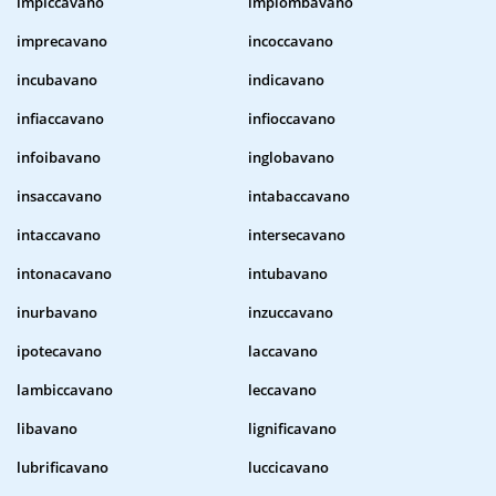
impiccavano
impiombavano
imprecavano
incoccavano
incubavano
indicavano
infiaccavano
infioccavano
infoibavano
inglobavano
insaccavano
intabaccavano
intaccavano
intersecavano
intonacavano
intubavano
inurbavano
inzuccavano
ipotecavano
laccavano
lambiccavano
leccavano
libavano
lignificavano
lubrificavano
luccicavano