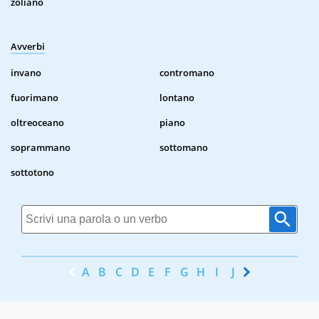
zoliano
Avverbi
invano
contromano
fuorimano
lontano
oltreoceano
piano
soprammano
sottomano
sottotono
A
B
C
D
E
F
G
H
I
J
K
L
M
N