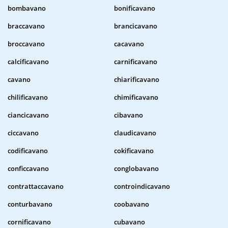
bombavano
bonificavano
braccavano
brancicavano
broccavano
cacavano
calcificavano
carnificavano
cavano
chiarificavano
chilificavano
chimificavano
ciancicavano
cibavano
ciccavano
claudicavano
codificavano
cokificavano
conficcavano
conglobavano
contrattaccavano
controindicavano
conturbavano
coobavano
cornificavano
cubavano