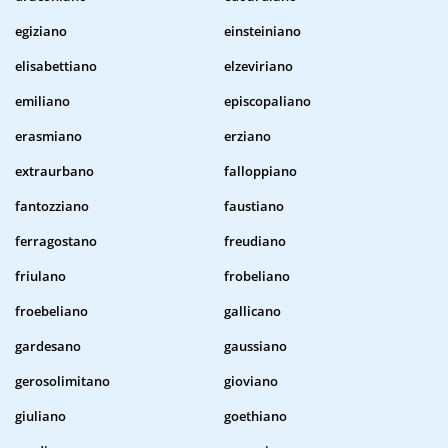
egiziano
einsteiniano
elisabettiano
elzeviriano
emiliano
episcopaliano
erasmiano
erziano
extraurbano
falloppiano
fantozziano
faustiano
ferragostano
freudiano
friulano
frobeliano
froebeliano
gallicano
gardesano
gaussiano
gerosolimitano
gioviano
giuliano
goethiano