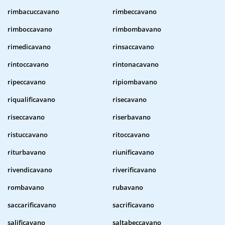
rimbacuccavano
rimbeccavano
rimboccavano
rimbombavano
rimedicavano
rinsaccavano
rintoccavano
rintonacavano
ripeccavano
ripiombavano
riqualificavano
risecavano
riseccavano
riserbavano
ristuccavano
ritoccavano
riturbavano
riunificavano
rivendicavano
riverificavano
rombavano
rubavano
saccarificavano
sacrificavano
salificavano
saltabeccavano