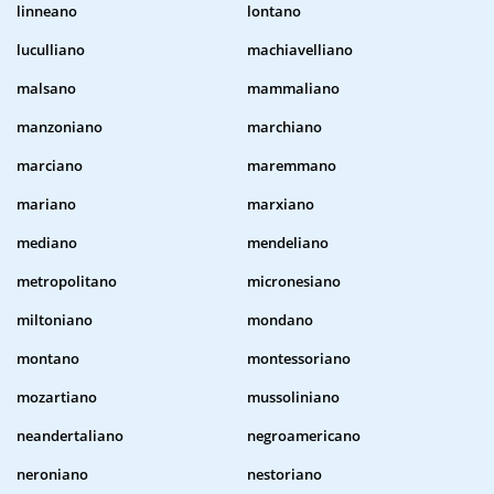
linneano
lontano
luculliano
machiavelliano
malsano
mammaliano
manzoniano
marchiano
marciano
maremmano
mariano
marxiano
mediano
mendeliano
metropolitano
micronesiano
miltoniano
mondano
montano
montessoriano
mozartiano
mussoliniano
neandertaliano
negroamericano
neroniano
nestoriano