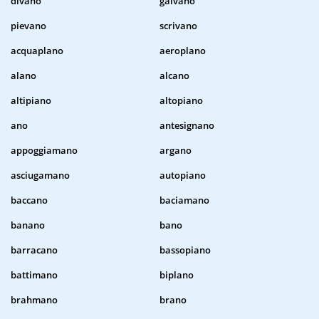
divano
galvano
pievano
scrivano
acquaplano
aeroplano
alano
alcano
altipiano
altopiano
ano
antesignano
appoggiamano
argano
asciugamano
autopiano
baccano
baciamano
banano
bano
barracano
bassopiano
battimano
biplano
brahmano
brano