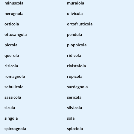
minuscola
muraiola
nerognola
olivicola
orticola
ortofrutticola
ottusangola
pendula
piccola
pioppicola
querula
ridicola
risicola
rivistaiola
romagnola
rupicola
sabulicola
sardegnola
sassicola
sericola
sicula
silvicola
singola
sola
spiccagnola
spicciola