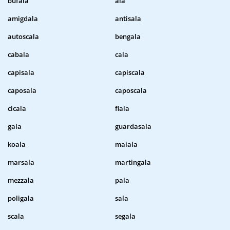
bufala
ala
amigdala
antisala
autoscala
bengala
cabala
cala
capisala
capiscala
caposala
caposcala
cicala
fiala
gala
guardasala
koala
maiala
marsala
martingala
mezzala
pala
poligala
sala
scala
segala