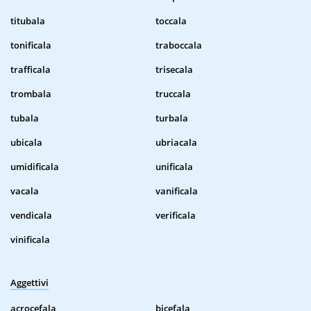
titubala
toccala
tonificala
traboccala
trafficala
trisecala
trombala
truccala
tubala
turbala
ubicala
ubriacala
umidificala
unificala
vacala
vanificala
vendicala
verificala
vinificala
Aggettivi
acrocefala
bicefala