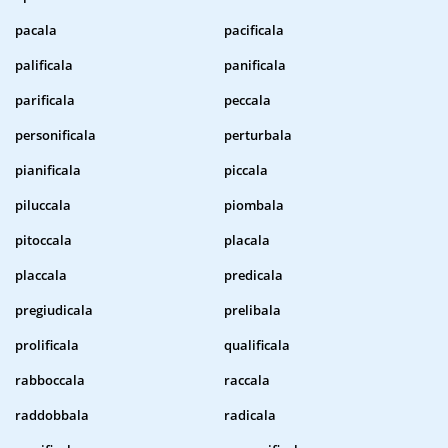
pacala
pacificala
palificala
panificala
parificala
peccala
personificala
perturbala
pianificala
piccala
piluccala
piombala
pitoccala
placala
placcala
predicala
pregiudicala
prelibala
prolificala
qualificala
rabboccala
raccala
raddobbala
radicala