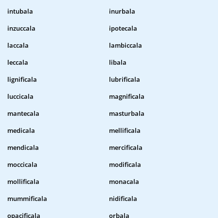
intubala
inurbala
inzuccala
ipotecala
laccala
lambiccala
leccala
libala
lignificala
lubrificala
luccicala
magnificala
mantecala
masturbala
medicala
mellificala
mendicala
mercificala
moccicala
modificala
mollificala
monacala
mummificala
nidificala
opacificala
orbala