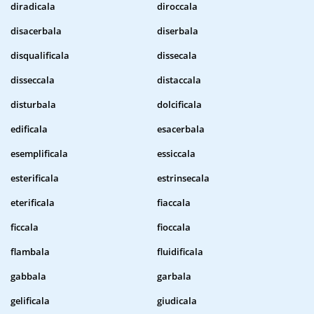
diradicala
diroccala
disacerbala
diserbala
disqualificala
dissecala
disseccala
distaccala
disturbala
dolcificala
edificala
esacerbala
esemplificala
essiccala
esterificala
estrinsecala
eterificala
fiaccala
ficcala
fioccala
flambala
fluidificala
gabbala
garbala
gelificala
giudicala