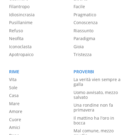
Filantropo
Facile
Idiosincrasia
Pragmatico
Pusillanime
Conoscenza
Refuso
Riassunto
Neofita
Paradigma
Iconoclasta
Gioia
Apotropaico
Tristezza
RIME
PROVERBI
Vita
La verità vien sempre a
galla
Sole
Uomo avvisato, mezzo
Casa
salvato
Mare
Una rondine non fa
primavera
Amore
Il mattino ha l'oro in
Cuore
bocca
Amici
Mal comune, mezzo