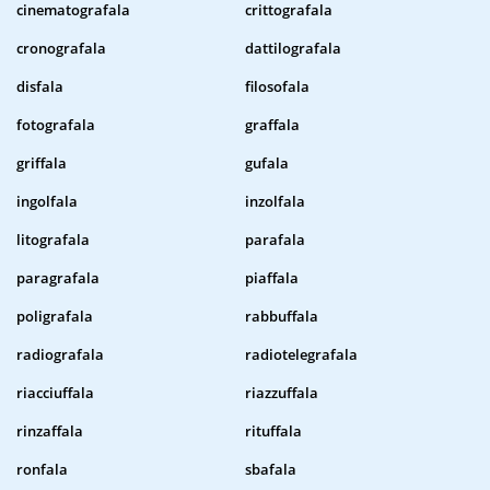
cinematografala
crittografala
cronografala
dattilografala
disfala
filosofala
fotografala
graffala
griffala
gufala
ingolfala
inzolfala
litografala
parafala
paragrafala
piaffala
poligrafala
rabbuffala
radiografala
radiotelegrafala
riacciuffala
riazzuffala
rinzaffala
rituffala
ronfala
sbafala