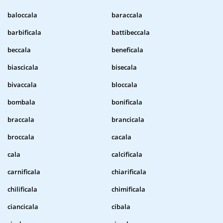
baloccala
baraccala
barbificala
battibeccala
beccala
beneficala
biascicala
bisecala
bivaccala
bloccala
bombala
bonificala
braccala
brancicala
broccala
cacala
cala
calcificala
carnificala
chiarificala
chilificala
chimificala
ciancicala
cibala