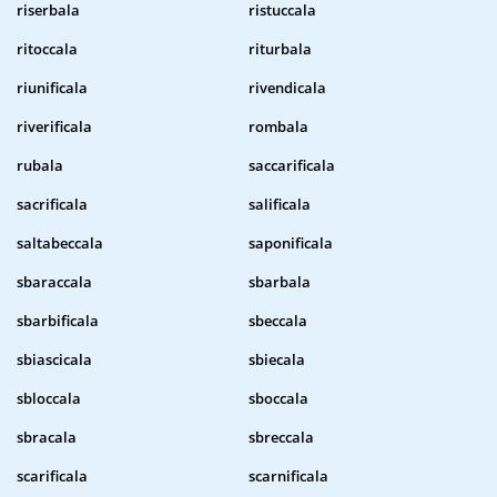
riserbala
ristuccala
ritoccala
riturbala
riunificala
rivendicala
riverificala
rombala
rubala
saccarificala
sacrificala
salificala
saltabeccala
saponificala
sbaraccala
sbarbala
sbarbificala
sbeccala
sbiascicala
sbiecala
sbloccala
sboccala
sbracala
sbreccala
scarificala
scarnificala