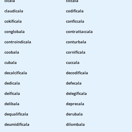
cicala
ciccala
claudicala
codificala
cokificala
conficcala
conglobala
contrattaccala
controindicala
conturbala
coobala
cornificala
cubala
cuccala
decalcificala
decodificala
dedicala
defecala
deificala
delegificala
delibala
deprecala
dequalificala
derubala
deumidificala
dilombala