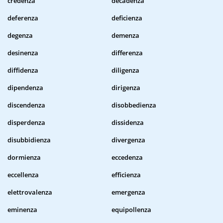
credenza
decadenza
deferenza
deficienza
degenza
demenza
desinenza
differenza
diffidenza
diligenza
dipendenza
dirigenza
discendenza
disobbedienza
disperdenza
dissidenza
disubbidienza
divergenza
dormienza
eccedenza
eccellenza
efficienza
elettrovalenza
emergenza
eminenza
equipollenza