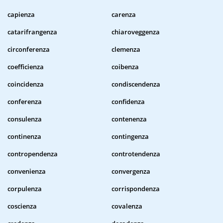
capienza
carenza
catarifrangenza
chiaroveggenza
circonferenza
clemenza
coefficienza
coibenza
coincidenza
condiscendenza
conferenza
confidenza
consulenza
contenenza
continenza
contingenza
contropendenza
controtendenza
convenienza
convergenza
corpulenza
corrispondenza
coscienza
covalenza