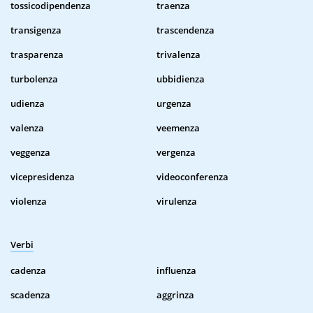
tossicodipendenza
traenza
transigenza
trascendenza
trasparenza
trivalenza
turbolenza
ubbidienza
udienza
urgenza
valenza
veemenza
veggenza
vergenza
vicepresidenza
videoconferenza
violenza
virulenza
Verbi
cadenza
influenza
scadenza
aggrinza