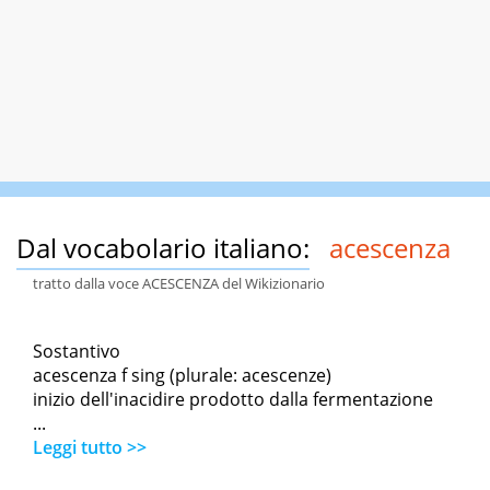
Dal vocabolario italiano:
acescenza
tratto dalla voce ACESCENZA del Wikizionario
Sostantivo
acescenza f sing (plurale: acescenze)
inizio dell'inacidire prodotto dalla fermentazione
...
Leggi tutto >>