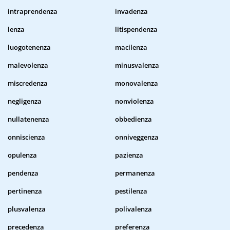
intraprendenza
invadenza
lenza
litispendenza
luogotenenza
macilenza
malevolenza
minusvalenza
miscredenza
monovalenza
negligenza
nonviolenza
nullatenenza
obbedienza
onniscienza
onniveggenza
opulenza
pazienza
pendenza
permanenza
pertinenza
pestilenza
plusvalenza
polivalenza
precedenza
preferenza