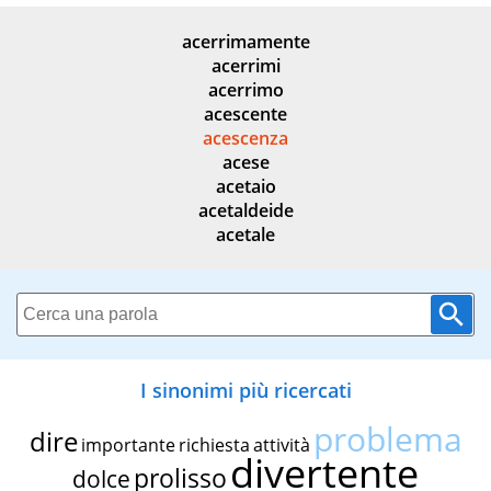
acerrimamente
acerrimi
acerrimo
acescente
acescenza
acese
acetaio
acetaldeide
acetale
I sinonimi più ricercati
problema
dire
importante
richiesta
attività
divertente
prolisso
dolce