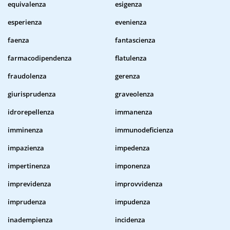
equivalenza
esigenza
esperienza
evenienza
faenza
fantascienza
farmacodipendenza
flatulenza
fraudolenza
gerenza
giurisprudenza
graveolenza
idrorepellenza
immanenza
imminenza
immunodeficienza
impazienza
impedenza
impertinenza
imponenza
imprevidenza
improvvidenza
imprudenza
impudenza
inadempienza
incidenza