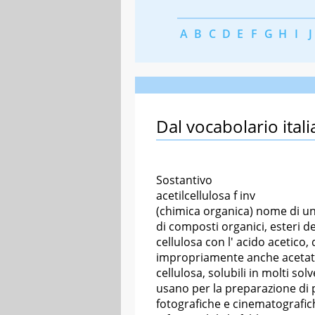
A
B
C
D
E
F
G
H
I
J
Dal vocabolario itali
Sostantivo
acetilcellulosa f inv
(chimica organica) nome di u
di composti organici, esteri de
cellulosa con l' acido acetico, 
impropriamente anche acetati
cellulosa, solubili in molti solve
usano per la preparazione di p
fotografiche e cinematografi