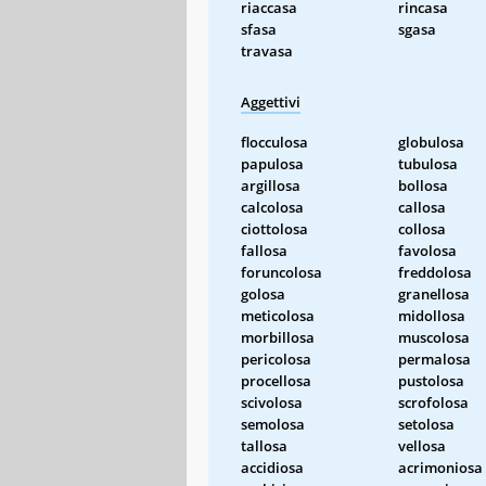
riaccasa
rincasa
sfasa
sgasa
travasa
Aggettivi
flocculosa
globulosa
papulosa
tubulosa
argillosa
bollosa
calcolosa
callosa
ciottolosa
collosa
fallosa
favolosa
foruncolosa
freddolosa
golosa
granellosa
meticolosa
midollosa
morbillosa
muscolosa
pericolosa
permalosa
procellosa
pustolosa
scivolosa
scrofolosa
semolosa
setolosa
tallosa
vellosa
accidiosa
acrimoniosa