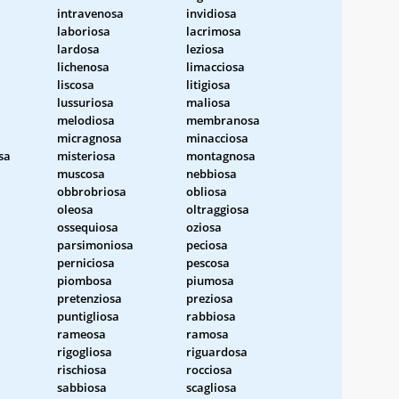
intravenosa
invidiosa
laboriosa
lacrimosa
lardosa
leziosa
lichenosa
limacciosa
liscosa
litigiosa
lussuriosa
maliosa
melodiosa
membranosa
micragnosa
minacciosa
sa
misteriosa
montagnosa
muscosa
nebbiosa
obbrobriosa
obliosa
oleosa
oltraggiosa
ossequiosa
oziosa
parsimoniosa
peciosa
perniciosa
pescosa
piombosa
piumosa
pretenziosa
preziosa
puntigliosa
rabbiosa
rameosa
ramosa
rigogliosa
riguardosa
rischiosa
rocciosa
sabbiosa
scagliosa