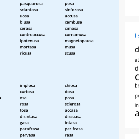
pasquarosa
posa
sciantosa
sinforosa
uosa
accusa
blusa
cambusa
cerasa
cimasa
controaccusa
cornamusa
I
ipotenusa
magnetopausa
mortasa
musa
d
ricusa
scusa
at
d
t
implosa
chiosa
curiosa
dosa
p
a
osa
posa
rosa
sclerosa
i
tosa
accasa
disintasa
dissuasa
gasa
intasa
parafrasa
perifrasa
pervasa
rasa