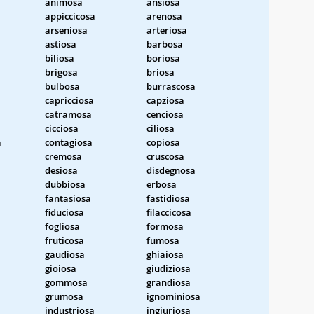
animosa
ansiosa
appiccicosa
arenosa
arseniosa
arteriosa
astiosa
barbosa
biliosa
boriosa
brigosa
briosa
bulbosa
burrascosa
capricciosa
capziosa
catramosa
cenciosa
cicciosa
ciliosa
a
contagiosa
copiosa
cremosa
cruscosa
desiosa
disdegnosa
dubbiosa
erbosa
fantasiosa
fastidiosa
fiduciosa
filaccicosa
fogliosa
formosa
fruticosa
fumosa
gaudiosa
ghiaiosa
gioiosa
giudiziosa
gommosa
grandiosa
grumosa
ignominiosa
industriosa
ingiuriosa