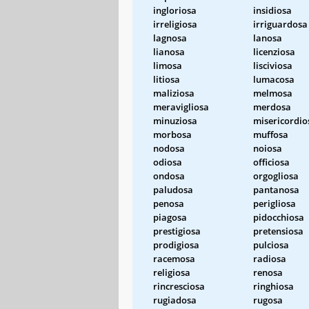
ingloriosa
insidiosa
irreligiosa
irriguardosa
lagnosa
lanosa
lianosa
licenziosa
limosa
lisciviosa
litiosa
lumacosa
maliziosa
melmosa
meravigliosa
merdosa
minuziosa
misericordio
morbosa
muffosa
nodosa
noiosa
odiosa
officiosa
ondosa
orgogliosa
paludosa
pantanosa
penosa
perigliosa
piagosa
pidocchiosa
prestigiosa
pretensiosa
prodigiosa
pulciosa
racemosa
radiosa
religiosa
renosa
rincresciosa
ringhiosa
rugiadosa
rugosa