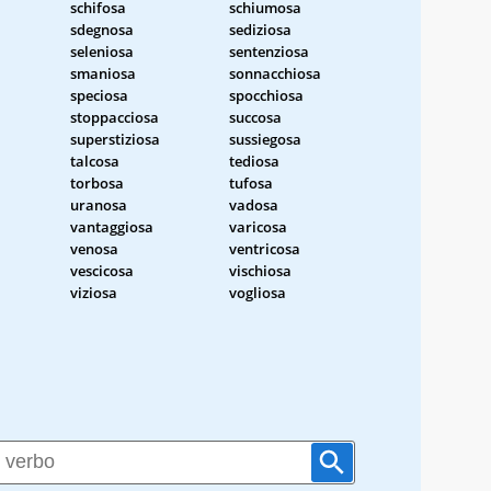
schifosa
schiumosa
sdegnosa
sediziosa
seleniosa
sentenziosa
smaniosa
sonnacchiosa
speciosa
spocchiosa
stoppacciosa
succosa
superstiziosa
sussiegosa
talcosa
tediosa
torbosa
tufosa
uranosa
vadosa
a
vantaggiosa
varicosa
venosa
ventricosa
vescicosa
vischiosa
viziosa
vogliosa