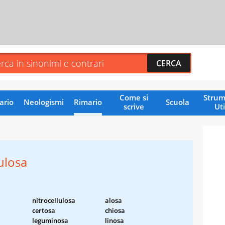
Come si
Strum
ario
Neologismi
Rimario
Scuola
scrive
Uti
lulosa
nitrocellulosa
alosa
certosa
chiosa
leguminosa
linosa