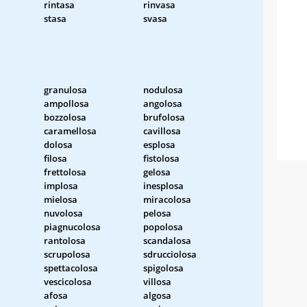
rintasa
rinvasa
stasa
svasa
granulosa
nodulosa
ampollosa
angolosa
bozzolosa
brufolosa
caramellosa
cavillosa
dolosa
esplosa
filosa
fistolosa
frettolosa
gelosa
implosa
inesplosa
mielosa
miracolosa
nuvolosa
pelosa
piagnucolosa
popolosa
rantolosa
scandalosa
scrupolosa
sdrucciolosa
spettacolosa
spigolosa
vescicolosa
villosa
afosa
algosa