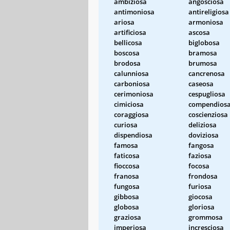
ambiziosa
angosciosa
antimoniosa
antireligiosa
ariosa
armoniosa
artificiosa
ascosa
bellicosa
biglobosa
boscosa
bramosa
brodosa
brumosa
calunniosa
cancrenosa
carboniosa
caseosa
cerimoniosa
cespugliosa
cimiciosa
compendios
coraggiosa
coscienziosa
curiosa
deliziosa
dispendiosa
doviziosa
famosa
fangosa
faticosa
faziosa
fioccosa
focosa
franosa
frondosa
fungosa
furiosa
gibbosa
giocosa
globosa
gloriosa
graziosa
grommosa
imperiosa
incresciosa