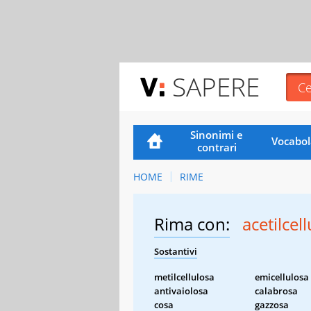
SAPERE
Sinonimi e
Vocabol
contrari
HOME
RIME
Rima con:
acetilcel
Sostantivi
metilcellulosa
emicellulosa
antivaiolosa
calabrosa
cosa
gazzosa