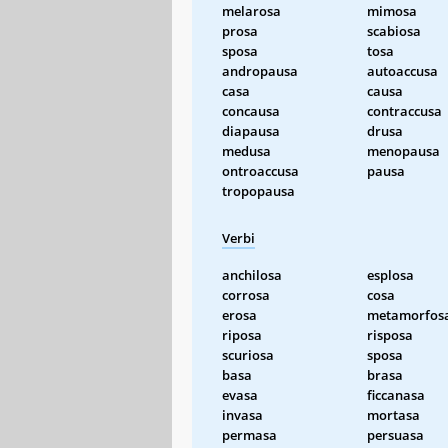
melarosa
mimosa
prosa
scabiosa
sposa
tosa
andropausa
autoaccusa
casa
causa
concausa
contraccusa
diapausa
drusa
medusa
menopausa
ontroaccusa
pausa
tropopausa
Verbi
anchilosa
esplosa
corrosa
cosa
erosa
metamorfos
riposa
risposa
scuriosa
sposa
basa
brasa
evasa
ficcanasa
invasa
mortasa
permasa
persuasa