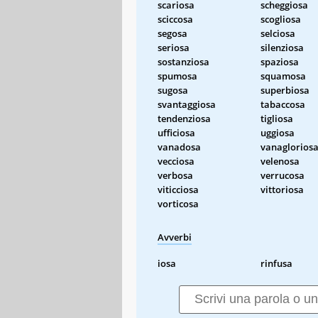
scariosa
scheggiosa
sciccosa
scogliosa
segosa
selciosa
seriosa
silenziosa
sostanziosa
spaziosa
spumosa
squamosa
sugosa
superbiosa
svantaggiosa
tabaccosa
tendenziosa
tigliosa
ufficiosa
uggiosa
vanadosa
vanaglorios
vecciosa
velenosa
verbosa
verrucosa
viticciosa
vittoriosa
vorticosa
Avverbi
iosa
rinfusa