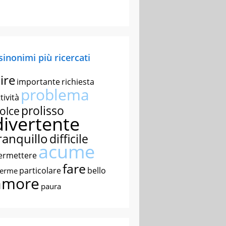
 sinonimi più ricercati
ire
importante
richiesta
problema
tività
prolisso
olce
divertente
ranquillo
difficile
acume
ermettere
fare
particolare
bello
nerme
amore
paura