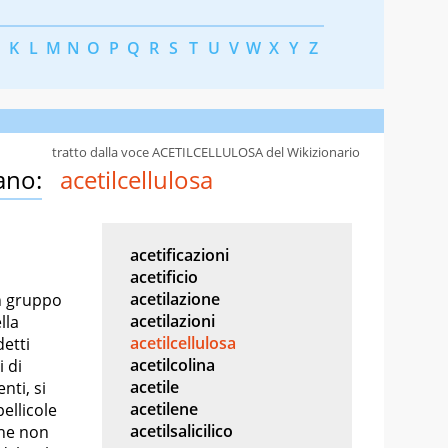
K
L
M
N
O
P
Q
R
S
T
U
V
W
X
Y
Z
tratto dalla voce ACETILCELLULOSA del Wikizionario
ano:
acetilcellulosa
acetificazioni
acetificio
acetilazione
n gruppo
acetilazioni
lla
acetilcellulosa
detti
acetilcolina
 di
acetile
nti, si
acetilene
ellicole
acetilsalicilico
che non