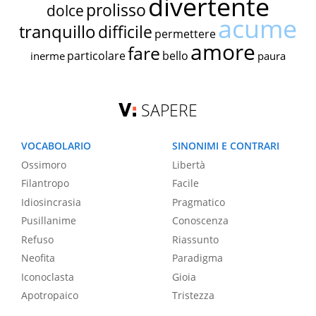
divertente
prolisso
dolce
acume
tranquillo
difficile
permettere
amore
fare
particolare
bello
inerme
paura
SAPERE
VOCABOLARIO
SINONIMI E CONTRARI
Ossimoro
Libertà
Filantropo
Facile
Idiosincrasia
Pragmatico
Pusillanime
Conoscenza
Refuso
Riassunto
Neofita
Paradigma
Iconoclasta
Gioia
Apotropaico
Tristezza