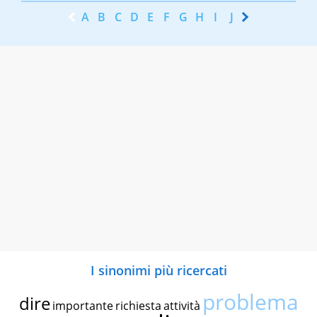
A
B
C
D
E
F
G
H
I
J
K
L
M
N
I sinonimi più ricercati
problema
dire
importante
richiesta
attività