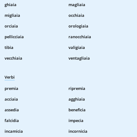
ghiaia
magliaia
migliaia
occhiaia
orciaia
orologiaia
pellicciaia
ranocchiaia
tibia
valigiaia
vecchiaia
ventagliaia
Verbi
premia
ripremia
acciaia
agghiaia
assedia
beneficia
falcidia
impecia
incamicia
incornicia