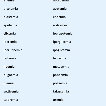
anemia
accademia
alcolemia
azotemia
blasfemia
endemia
epidemia
eritremia
glicemia
iperazotemia
iperemia
iperglicemia
iperuricemia
ipoglicemia
ischemia
leucemia
lipemia
metasemia
oligoemia
pandemia
piemia
polisemia
setticemia
talassemia
tularemia
uremia