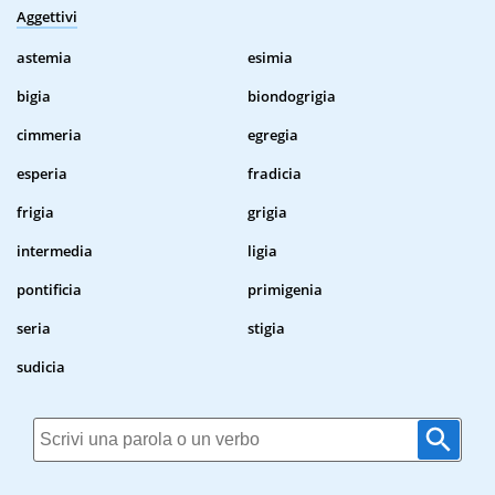
Aggettivi
astemia
esimia
bigia
biondogrigia
cimmeria
egregia
esperia
fradicia
frigia
grigia
intermedia
ligia
pontificia
primigenia
seria
stigia
sudicia