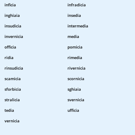
inficia
infradicia
inghiaia
insedia
insudicia
intermedia
invernicia
media
officia
pomicia
ridia
rimedia
rinsudicia
rivernicia
scamicia
scornicia
sforbicia
sghiaia
stralicia
svernicia
tedia
ufficia
vernicia