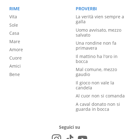
RIME
PROVERBI
Vita
La verità vien sempre a
galla
Sole
Uomo avvisato, mezzo
Casa
salvato
Mare
Una rondine non fa
primavera
Amore
Il mattino ha l'oro in
Cuore
bocca
Amici
Mal comune, mezzo
Bene
gaudio
Il gioco non vale la
candela
Al cuor non si comanda
A caval donato non si
guarda in bocca
Seguici su