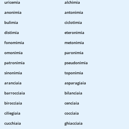
uricemia
alchimia
anonimia
antonimia
bulimia
ciclotimia
distimia
eteronimia
fonomimia
metonimia
omonimia
paronimia
patronimia
pseudonimia
sinonimia
toponimia
aranciaia
asparagiaia
barrocciaia
bilanciaia
birocciaia
cenciaia
ciliegiaia
cocciaia
cucchiaia
ghiacciaia