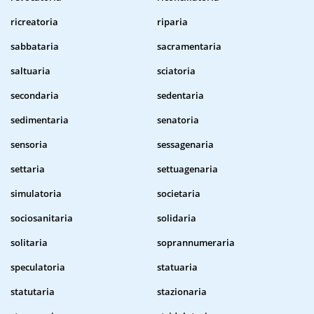
ricreatoria
riparia
sabbataria
sacramentaria
saltuaria
sciatoria
secondaria
sedentaria
sedimentaria
senatoria
sensoria
sessagenaria
settaria
settuagenaria
simulatoria
societaria
sociosanitaria
solidaria
solitaria
soprannumeraria
speculatoria
statuaria
statutaria
stazionaria