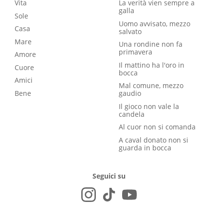
Vita
La verità vien sempre a
galla
Sole
Uomo avvisato, mezzo
Casa
salvato
Mare
Una rondine non fa
primavera
Amore
Il mattino ha l'oro in
Cuore
bocca
Amici
Mal comune, mezzo
Bene
gaudio
Il gioco non vale la
candela
Al cuor non si comanda
A caval donato non si
guarda in bocca
Seguici su