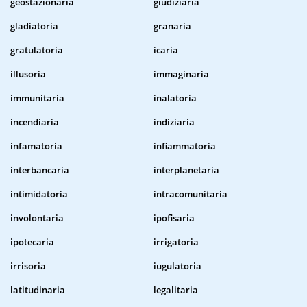
geostazionaria
giudiziaria
gladiatoria
granaria
gratulatoria
icaria
illusoria
immaginaria
immunitaria
inalatoria
incendiaria
indiziaria
infamatoria
infiammatoria
interbancaria
interplanetaria
intimidatoria
intracomunitaria
involontaria
ipofisaria
ipotecaria
irrigatoria
irrisoria
iugulatoria
latitudinaria
legalitaria