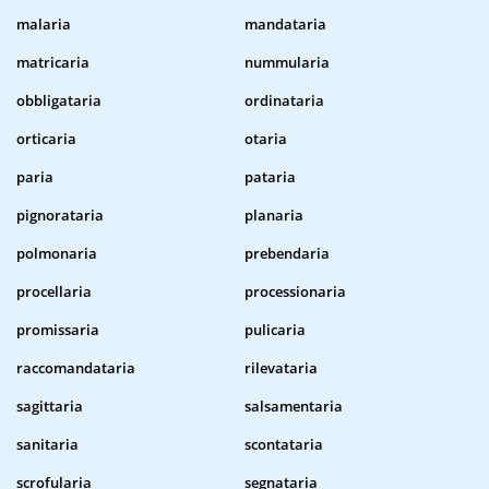
malaria
mandataria
matricaria
nummularia
obbligataria
ordinataria
orticaria
otaria
paria
pataria
pignorataria
planaria
polmonaria
prebendaria
procellaria
processionaria
promissaria
pulicaria
raccomandataria
rilevataria
sagittaria
salsamentaria
sanitaria
scontataria
scrofularia
segnataria