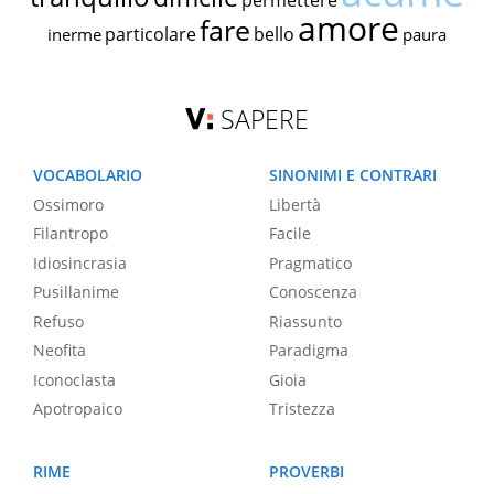
permettere
amore
fare
particolare
bello
inerme
paura
SAPERE
VOCABOLARIO
SINONIMI E CONTRARI
Ossimoro
Libertà
Filantropo
Facile
Idiosincrasia
Pragmatico
Pusillanime
Conoscenza
Refuso
Riassunto
Neofita
Paradigma
Iconoclasta
Gioia
Apotropaico
Tristezza
RIME
PROVERBI