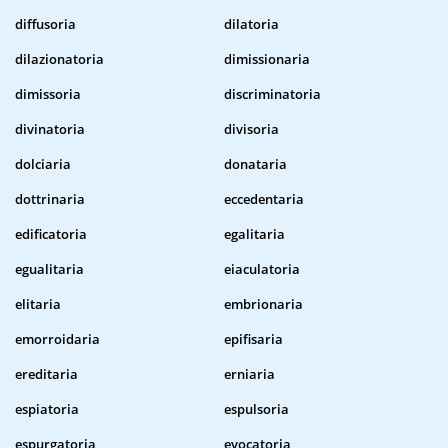
diffusoria
dilatoria
dilazionatoria
dimissionaria
dimissoria
discriminatoria
divinatoria
divisoria
dolciaria
donataria
dottrinaria
eccedentaria
edificatoria
egalitaria
egualitaria
eiaculatoria
elitaria
embrionaria
emorroidaria
epifisaria
ereditaria
erniaria
espiatoria
espulsoria
espurgatoria
evocatoria