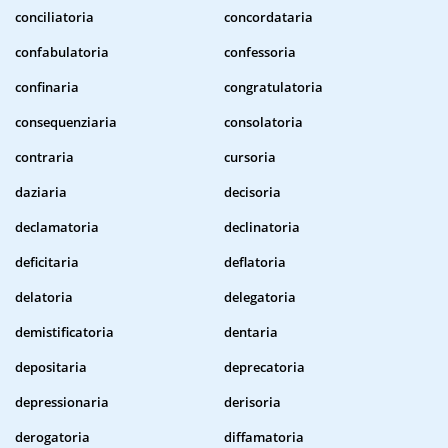
conciliatoria
concordataria
confabulatoria
confessoria
confinaria
congratulatoria
consequenziaria
consolatoria
contraria
cursoria
daziaria
decisoria
declamatoria
declinatoria
deficitaria
deflatoria
delatoria
delegatoria
demistificatoria
dentaria
depositaria
deprecatoria
depressionaria
derisoria
derogatoria
diffamatoria