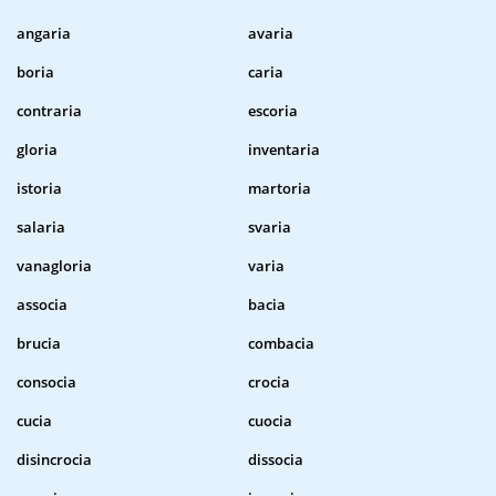
angaria
avaria
boria
caria
contraria
escoria
gloria
inventaria
istoria
martoria
salaria
svaria
vanagloria
varia
associa
bacia
brucia
combacia
consocia
crocia
cucia
cuocia
disincrocia
dissocia