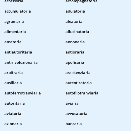
accessoria
accompagnatoria
accumulatoria
adulatoria
agrumaria
aleatoria
alimentaria
allucinatoria
amatoria
annonaria
antiautoritaria
antioraria
antirivoluzionaria
apofisaria
arbitraria
assistenziaria
ausiliaria
autenticatoria
autoferrotranviaria
autofilotranviaria
autoritaria
aviaria
aviatoria
avvocatoria
azionaria
bancaria