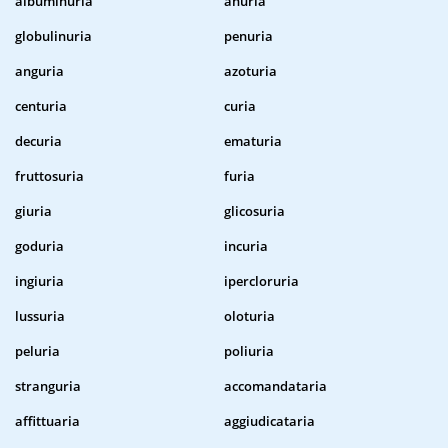
albuminuria
anuria
globulinuria
penuria
anguria
azoturia
centuria
curia
decuria
ematuria
fruttosuria
furia
giuria
glicosuria
goduria
incuria
ingiuria
ipercloruria
lussuria
oloturia
peluria
poliuria
stranguria
accomandataria
affittuaria
aggiudicataria