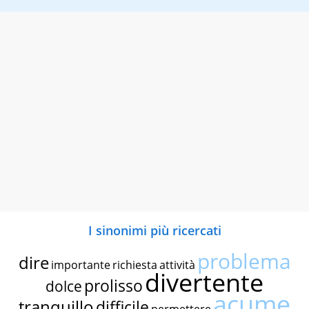
I sinonimi più ricercati
problema
dire
importante
richiesta
attività
divertente
prolisso
dolce
acume
tranquillo
difficile