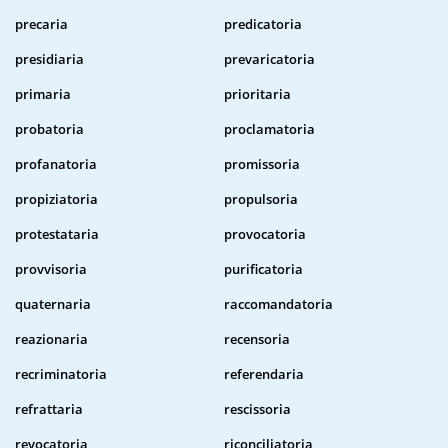
precaria
predicatoria
presidiaria
prevaricatoria
primaria
prioritaria
probatoria
proclamatoria
profanatoria
promissoria
propiziatoria
propulsoria
protestataria
provocatoria
provvisoria
purificatoria
quaternaria
raccomandatoria
reazionaria
recensoria
recriminatoria
referendaria
refrattaria
rescissoria
revocatoria
riconciliatoria