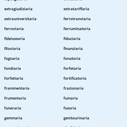
extragiudiziaria
extratariffaria
extrauniversitaria
ferrotranviaria
ferroviaria
ferruminatoria
fideiussoria
fiduciaria
filoviaria
finanziaria
fognaria
fonatoria
fondiaria
forfetaria
forfettaria
fortificatoria
frammentaria
frazionaria
frumentaria
fumaria
funeraria
fusoria
gemmaria
genitourinaria