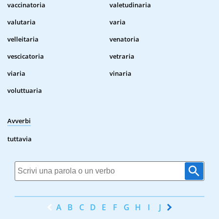
vaccinatoria
valetudinaria
valutaria
varia
velleitaria
venatoria
vescicatoria
vetraria
viaria
vinaria
voluttuaria
Avverbi
tuttavia
A
B
C
D
E
F
G
H
I
J
K
L
M
N