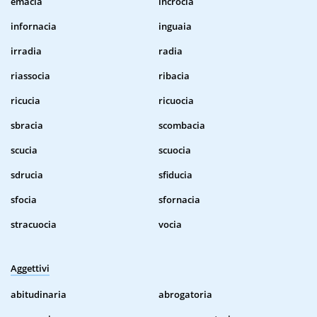
emacia
incrocia
infornacia
inguaia
irradia
radia
riassocia
ribacia
ricucia
ricuocia
sbracia
scombacia
scucia
scuocia
sdrucia
sfiducia
sfocia
sfornacia
stracuocia
vocia
Aggettivi
abitudinaria
abrogatoria