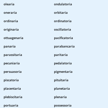
olearia
ondulatoria
oneraria
orbitaria
ordinaria
ordinatoria
originaria
oscillatoria
ottuagenaria
pacificatoria
panaria
parabancaria
parassitaria
paritaria
pecuniaria
pedalatoria
persuasoria
pigmentaria
piscatoria
pituitaria
placentaria
planetaria
plebiscitaria
plenaria
portuaria
possessoria