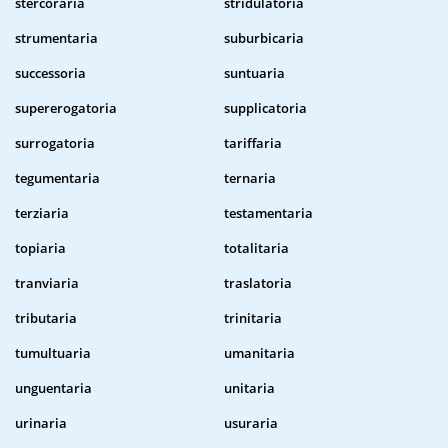
stercoraria
stridulatoria
strumentaria
suburbicaria
successoria
suntuaria
supererogatoria
supplicatoria
surrogatoria
tariffaria
tegumentaria
ternaria
terziaria
testamentaria
topiaria
totalitaria
tranviaria
traslatoria
tributaria
trinitaria
tumultuaria
umanitaria
unguentaria
unitaria
urinaria
usuraria