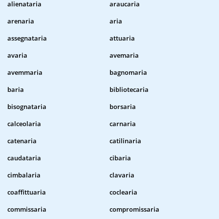
alienataria
araucaria
arenaria
aria
assegnataria
attuaria
avaria
avemaria
avemmaria
bagnomaria
baria
bibliotecaria
bisognataria
borsaria
calceolaria
carnaria
catenaria
catilinaria
caudataria
cibaria
cimbalaria
clavaria
coaffittuaria
coclearia
commissaria
compromissaria