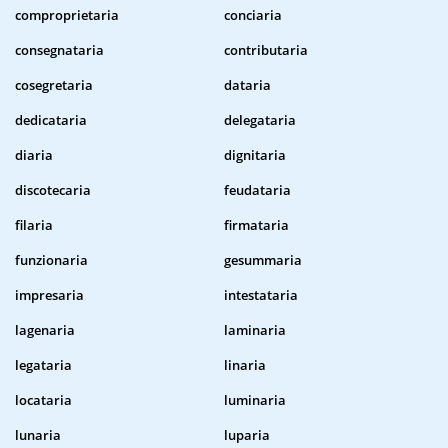
comproprietaria
conciaria
consegnataria
contributaria
cosegretaria
dataria
dedicataria
delegataria
diaria
dignitaria
discotecaria
feudataria
filaria
firmataria
funzionaria
gesummaria
impresaria
intestataria
lagenaria
laminaria
legataria
linaria
locataria
luminaria
lunaria
luparia