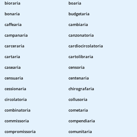
bioraria
boaria
bonaria
budgetaria
caffearia
cambiaria
campanaria
canzonatoria
carceraria
cardiocircolatoria
cartaria
cartolibraria
casearia
censoria
censuaria
centenaria
cessionaria
chirografaria
circolatoria
collusoria
combinatoria
cometaria
commissoria
compendiaria
compromissoria
comunitaria