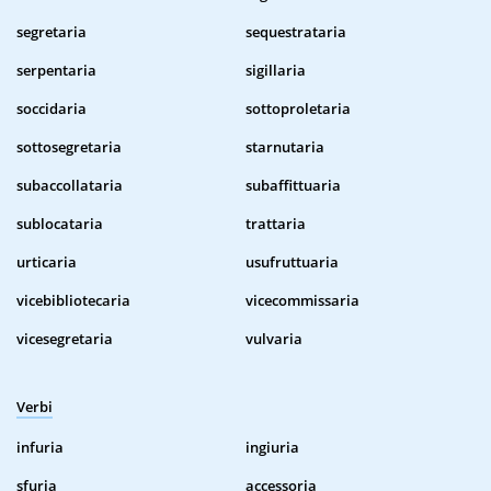
segretaria
sequestrataria
serpentaria
sigillaria
soccidaria
sottoproletaria
sottosegretaria
starnutaria
subaccollataria
subaffittuaria
sublocataria
trattaria
urticaria
usufruttuaria
vicebibliotecaria
vicecommissaria
vicesegretaria
vulvaria
Verbi
infuria
ingiuria
sfuria
accessoria