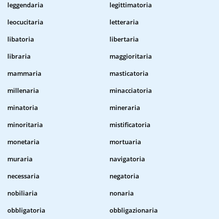
leggendaria
legittimatoria
leocucitaria
letteraria
libatoria
libertaria
libraria
maggioritaria
mammaria
masticatoria
millenaria
minacciatoria
minatoria
mineraria
minoritaria
mistificatoria
monetaria
mortuaria
muraria
navigatoria
necessaria
negatoria
nobiliaria
nonaria
obbligatoria
obbligazionaria