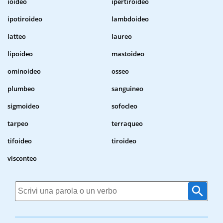
ioideo
ipertiroideo
ipotiroideo
lambdoideo
latteo
laureo
lipoideo
mastoideo
ominoideo
osseo
plumbeo
sanguineo
sigmoideo
sofocleo
tarpeo
terraqueo
tifoideo
tiroideo
visconteo