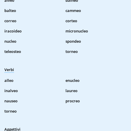
alveo
balneo
balteo
cammeo
correo
corteo
iracoideo
micronucleo
nucleo
spondeo
teleosteo
torneo
Verbi
alleo
enucleo
inalveo
laureo
nauseo
procreo
torneo
Aggettivi