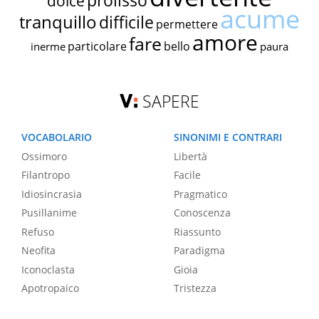
prolisso
dolce
acume
tranquillo
difficile
permettere
amore
fare
particolare
bello
inerme
paura
SAPERE
VOCABOLARIO
SINONIMI E CONTRARI
Ossimoro
Libertà
Filantropo
Facile
Idiosincrasia
Pragmatico
Pusillanime
Conoscenza
Refuso
Riassunto
Neofita
Paradigma
Iconoclasta
Gioia
Apotropaico
Tristezza