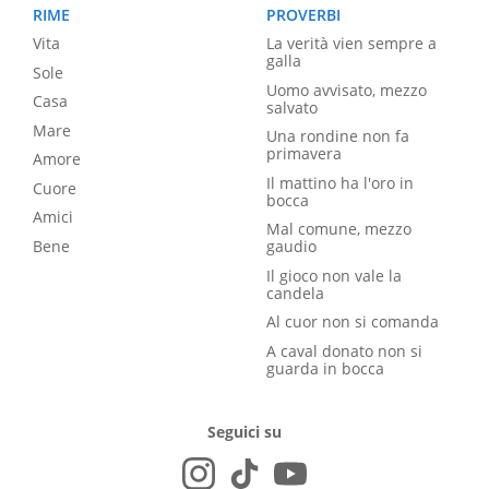
RIME
PROVERBI
Vita
La verità vien sempre a
galla
Sole
Uomo avvisato, mezzo
Casa
salvato
Mare
Una rondine non fa
primavera
Amore
Il mattino ha l'oro in
Cuore
bocca
Amici
Mal comune, mezzo
Bene
gaudio
Il gioco non vale la
candela
Al cuor non si comanda
A caval donato non si
guarda in bocca
Seguici su