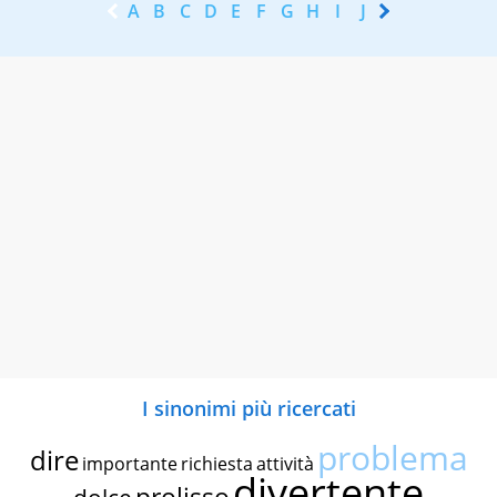
A
B
C
D
E
F
G
H
I
J
K
L
M
N
I sinonimi più ricercati
problema
dire
importante
richiesta
attività
divertente