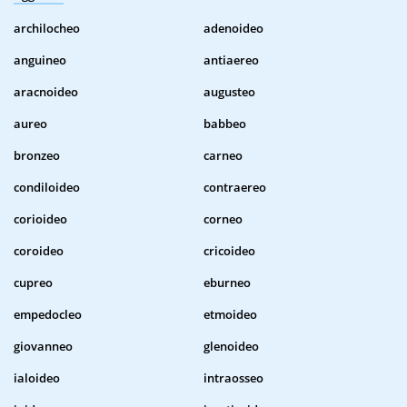
archilocheo
adenoideo
anguineo
antiaereo
aracnoideo
augusteo
aureo
babbeo
bronzeo
carneo
condiloideo
contraereo
corioideo
corneo
coroideo
cricoideo
cupreo
eburneo
empedocleo
etmoideo
giovanneo
glenoideo
ialoideo
intraosseo