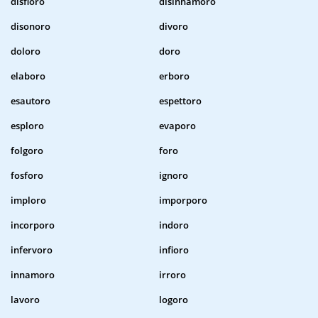
disfioro
disinnamoro
disonoro
divoro
doloro
doro
elaboro
erboro
esautoro
espettoro
esploro
evaporo
folgoro
foro
fosforo
ignoro
imploro
imporporo
incorporo
indoro
infervoro
infioro
innamoro
irroro
lavoro
logoro