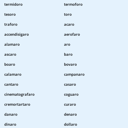
termidoro
termoforo
tesoro
toro
traforo
acaro
accendisigaro
aerofaro
alamaro
aro
ascaro
baro
boaro
bovaro
calamaro
campanaro
cantaro
casaro
cinematografaro
coguaro
cremortartaro
curaro
danaro
denaro
dinaro
dollaro