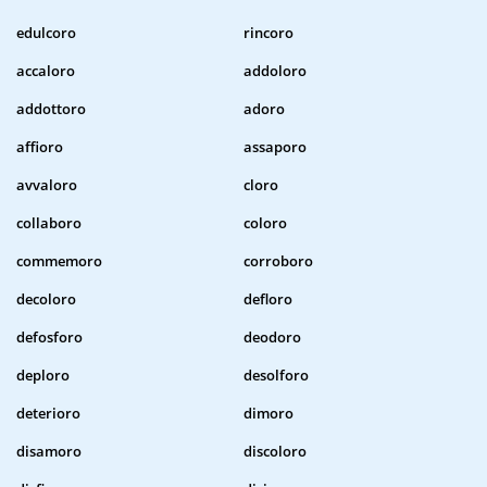
edulcoro
rincoro
accaloro
addoloro
addottoro
adoro
affioro
assaporo
avvaloro
cloro
collaboro
coloro
commemoro
corroboro
decoloro
defloro
defosforo
deodoro
deploro
desolforo
deterioro
dimoro
disamoro
discoloro