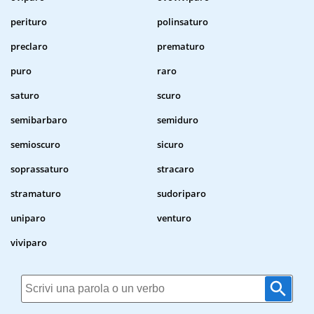
perituro
polinsaturo
preclaro
prematuro
puro
raro
saturo
scuro
semibarbaro
semiduro
semioscuro
sicuro
soprassaturo
stracaro
stramaturo
sudoriparo
uniparo
venturo
viviparo