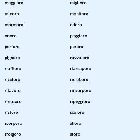
maggioro
miglioro
minoro
monitoro
mormoro
odoro
onoro
peggioro
perforo
peroro
pignoro
ravvaloro
riaffioro
riassaporo
ricoloro
rielaboro
rilavoro
rincorporo
rincuoro
ripeggioro
ristoro
scoloro
scorporo
sfioro
sfolgoro
sforo