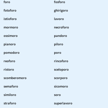
foro
fosforo
fotoforo
ghirigoro
istioforo
lavoro
mormoro
necroforo
ossimoro
pandoro
pianoro
piloro
pomodoro
poro
reoforo
rincoforo
ristoro
sceloporo
scomberomoro
scorporo
semaforo
sicomoro
similoro
soro
straforo
superlavoro