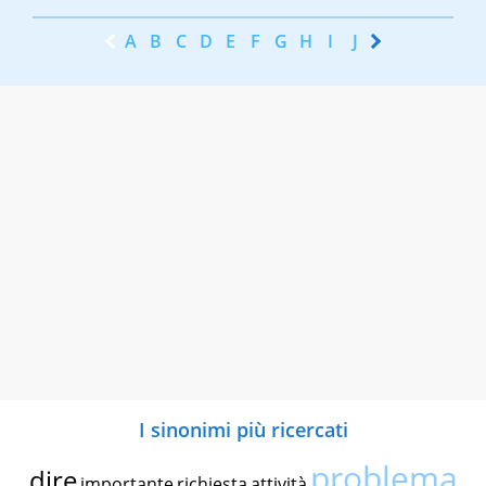
A
B
C
D
E
F
G
H
I
J
K
L
M
N
I sinonimi più ricercati
problema
dire
importante
richiesta
attività