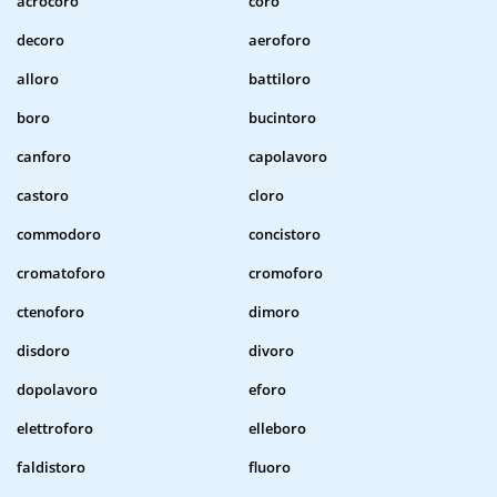
acrocoro
coro
decoro
aeroforo
alloro
battiloro
boro
bucintoro
canforo
capolavoro
castoro
cloro
commodoro
concistoro
cromatoforo
cromoforo
ctenoforo
dimoro
disdoro
divoro
dopolavoro
eforo
elettroforo
elleboro
faldistoro
fluoro