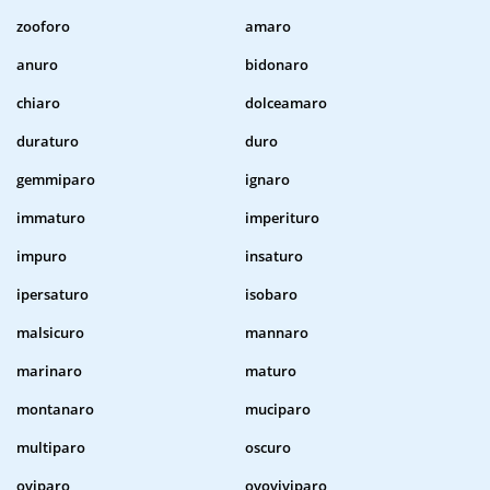
zooforo
amaro
anuro
bidonaro
chiaro
dolceamaro
duraturo
duro
gemmiparo
ignaro
immaturo
imperituro
impuro
insaturo
ipersaturo
isobaro
malsicuro
mannaro
marinaro
maturo
montanaro
muciparo
multiparo
oscuro
oviparo
ovoviviparo