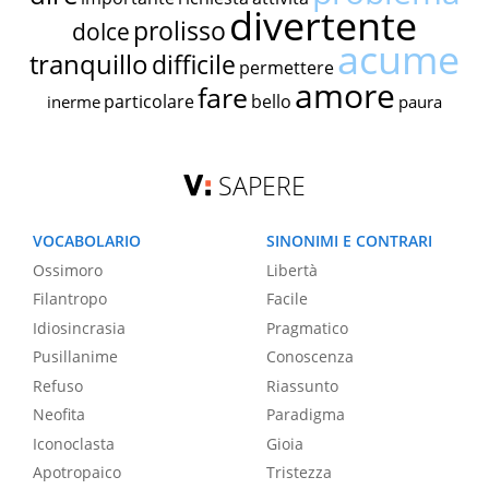
divertente
prolisso
dolce
acume
tranquillo
difficile
permettere
amore
fare
particolare
bello
inerme
paura
SAPERE
VOCABOLARIO
SINONIMI E CONTRARI
Ossimoro
Libertà
Filantropo
Facile
Idiosincrasia
Pragmatico
Pusillanime
Conoscenza
Refuso
Riassunto
Neofita
Paradigma
Iconoclasta
Gioia
Apotropaico
Tristezza