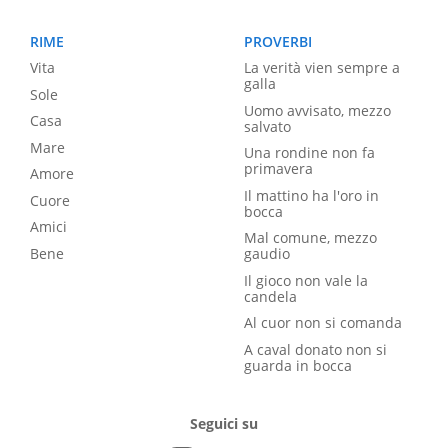
RIME
PROVERBI
Vita
La verità vien sempre a
galla
Sole
Uomo avvisato, mezzo
Casa
salvato
Mare
Una rondine non fa
primavera
Amore
Il mattino ha l'oro in
Cuore
bocca
Amici
Mal comune, mezzo
Bene
gaudio
Il gioco non vale la
candela
Al cuor non si comanda
A caval donato non si
guarda in bocca
Seguici su