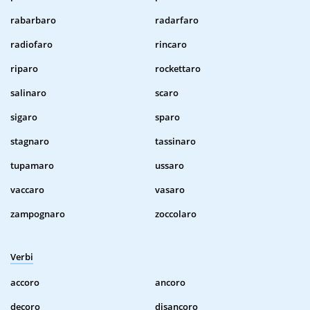
rabarbaro
radarfaro
radiofaro
rincaro
riparo
rockettaro
salinaro
scaro
sigaro
sparo
stagnaro
tassinaro
tupamaro
ussaro
vaccaro
vasaro
zampognaro
zoccolaro
Verbi
accoro
ancoro
decoro
disancoro