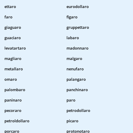
ettaro
eurodollaro
faro
figaro
giaguaro
gruppettaro
guaciaro
labaro
levatartaro
madonnaro
magliaro
malgaro
metallaro
nenufaro
omaro
palangaro
palombaro
panchinaro
paninaro
paro
pecoraro
petrodollaro
petroldollaro
picaro
porcaro
protonotaro