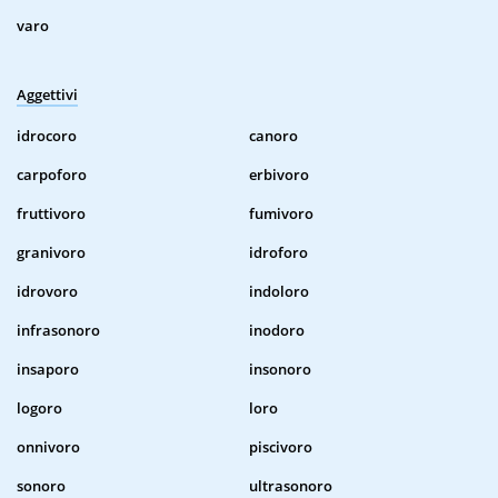
varo
Aggettivi
idrocoro
canoro
carpoforo
erbivoro
fruttivoro
fumivoro
granivoro
idroforo
idrovoro
indoloro
infrasonoro
inodoro
insaporo
insonoro
logoro
loro
onnivoro
piscivoro
sonoro
ultrasonoro