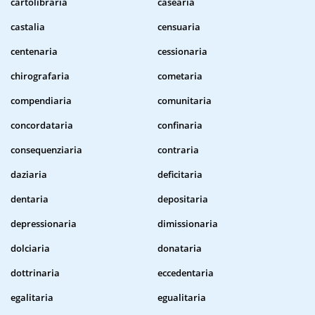
cartolibraria
casearia
castalia
censuaria
centenaria
cessionaria
chirografaria
cometaria
compendiaria
comunitaria
concordataria
confinaria
consequenziaria
contraria
daziaria
deficitaria
dentaria
depositaria
depressionaria
dimissionaria
dolciaria
donataria
dottrinaria
eccedentaria
egalitaria
egualitaria