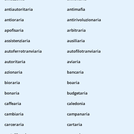
antiautoritaria
antimafia
antioraria
antirivoluzionaria
apofisaria
arbitraria
assistenziaria
ausiliaria
autoferrotranviaria
autofilotranviaria
autoritaria
aviaria
azionaria
bancaria
bioraria
boaria
bonaria
budgetaria
caffearia
caledonia
cambiaria
campanaria
carceraria
cartaria