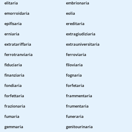
elitaria
embrionaria
emorroidaria
eolia
epifisaria
ereditaria
erniaria
extragiudiziaria
extratariffaria
extrauniversitaria
ferrotranviaria
ferroviaria
fiduciaria
filoviaria
finanziaria
fognaria
fondiaria
forfetaria
forfettaria
frammentaria
frazionaria
frumentaria
fumaria
funeraria
gemmaria
genitourinaria