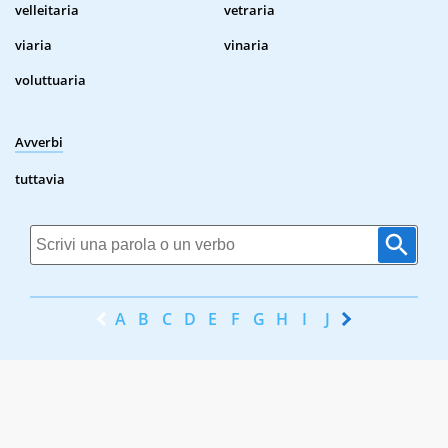
velleitaria
vetraria
viaria
vinaria
voluttuaria
Avverbi
tuttavia
A
B
C
D
E
F
G
H
I
J
K
L
M
N