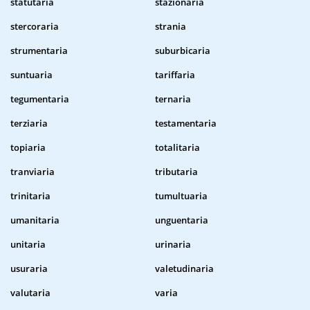
statutaria
stazionaria
stercoraria
strania
strumentaria
suburbicaria
suntuaria
tariffaria
tegumentaria
ternaria
terziaria
testamentaria
topiaria
totalitaria
tranviaria
tributaria
trinitaria
tumultuaria
umanitaria
unguentaria
unitaria
urinaria
usuraria
valetudinaria
valutaria
varia