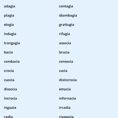
adagia
contagia
plagia
sbambagia
elogia
grattugia
indugia
rifugia
trangugia
associa
bacia
brucia
combacia
consocia
crocia
cucia
cuocia
disincrocia
dissocia
emacia
incrocia
infornacia
inguaia
irradia
radia
riassocia