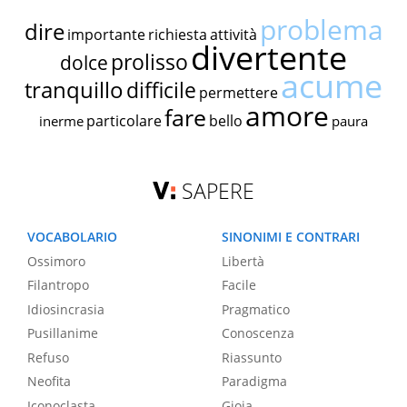
problema
dire
importante
richiesta
attività
divertente
prolisso
dolce
acume
tranquillo
difficile
permettere
amore
fare
particolare
bello
inerme
paura
SAPERE
VOCABOLARIO
SINONIMI E CONTRARI
Ossimoro
Libertà
Filantropo
Facile
Idiosincrasia
Pragmatico
Pusillanime
Conoscenza
Refuso
Riassunto
Neofita
Paradigma
Iconoclasta
Gioia