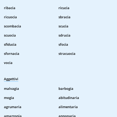
ribacia
ricucia
ricuocia
sbracia
scombacia
scucia
scuocia
sdrucia
sfiducia
sfocia
sfornacia
stracuocia
vocia
Aggettivi
malvagia
barbogia
mogia
abitudinaria
agrumaria
alimentaria
amazzonia
annonaria