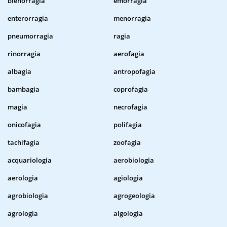
blenorragia
emorragia
enterorragia
menorragia
pneumorragia
ragia
rinorragia
aerofagia
albagia
antropofagia
bambagia
coprofagia
magia
necrofagia
onicofagia
polifagia
tachifagia
zoofagia
acquariologia
aerobiologia
aerologia
agiologia
agrobiologia
agrogeologia
agrologia
algologia