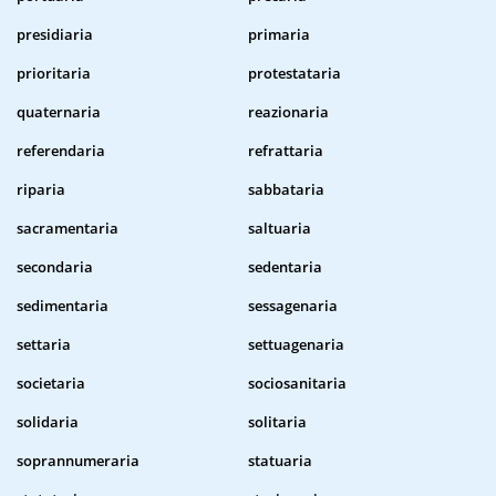
presidiaria
primaria
prioritaria
protestataria
quaternaria
reazionaria
referendaria
refrattaria
riparia
sabbataria
sacramentaria
saltuaria
secondaria
sedentaria
sedimentaria
sessagenaria
settaria
settuagenaria
societaria
sociosanitaria
solidaria
solitaria
soprannumeraria
statuaria