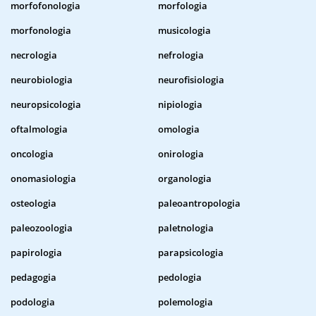
morfofonologia
morfologia
morfonologia
musicologia
necrologia
nefrologia
neurobiologia
neurofisiologia
neuropsicologia
nipiologia
oftalmologia
omologia
oncologia
onirologia
onomasiologia
organologia
osteologia
paleoantropologia
paleozoologia
paletnologia
papirologia
parapsicologia
pedagogia
pedologia
podologia
polemologia