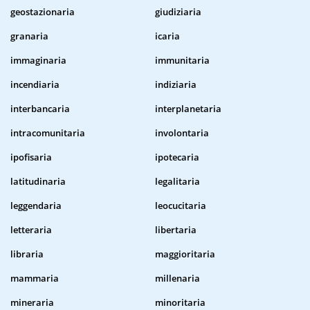
geostazionaria
giudiziaria
granaria
icaria
immaginaria
immunitaria
incendiaria
indiziaria
interbancaria
interplanetaria
intracomunitaria
involontaria
ipofisaria
ipotecaria
latitudinaria
legalitaria
leggendaria
leocucitaria
letteraria
libertaria
libraria
maggioritaria
mammaria
millenaria
mineraria
minoritaria