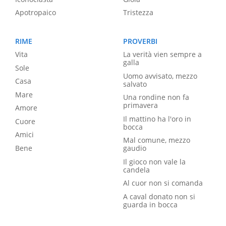
Apotropaico
Tristezza
RIME
PROVERBI
Vita
La verità vien sempre a
galla
Sole
Uomo avvisato, mezzo
Casa
salvato
Mare
Una rondine non fa
primavera
Amore
Il mattino ha l'oro in
Cuore
bocca
Amici
Mal comune, mezzo
Bene
gaudio
Il gioco non vale la
candela
Al cuor non si comanda
A caval donato non si
guarda in bocca