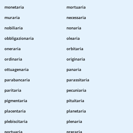
monetaria
mortuaria
muraria
necessaria
nobiliaria
nonaria
obbligazionaria
olearia
oneraria
orbitaria
ordinaria
originaria
ottuagenaria
panaria
parabancaria
parassitaria
paritaria
pecuniaria
pigmentaria
pituitaria
placentaria
planetaria
plebiscitaria
plenaria
portuaria
precaria