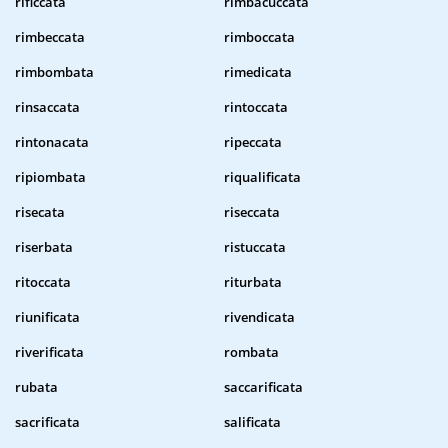
rificcata
rimbacuccata
rimbeccata
rimboccata
rimbombata
rimedicata
rinsaccata
rintoccata
rintonacata
ripeccata
ripiombata
riqualificata
risecata
riseccata
riserbata
ristuccata
ritoccata
riturbata
riunificata
rivendicata
riverificata
rombata
rubata
saccarificata
sacrificata
salificata