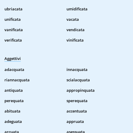
ubriacata
umidificata
unificata
vacata
vanificata
vendicata
verificata
vinificata
Aggettivi
adacquata
innacquata
riannacquata
scialacquata
antiquata
appropinquata
perequata
sperequata
abituata
accentuata
adeguata
appruata
arcuata
asessuata