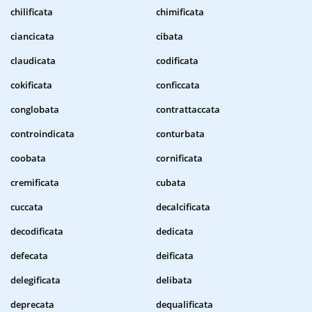
chilificata
chimificata
ciancicata
cibata
claudicata
codificata
cokificata
conficcata
conglobata
contrattaccata
controindicata
conturbata
coobata
cornificata
cremificata
cubata
cuccata
decalcificata
decodificata
dedicata
defecata
deificata
delegificata
delibata
deprecata
dequalificata