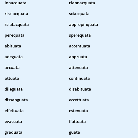
innacquata
riannacquata
risciacquata
sciacquata
scialacquata
appropinquata
perequata
sperequata
abituata
accentuata
adeguata
appruata
arcuata
attenuata
attuata
continuata
dileguata
disabituata
dissanguata
eccettuata
effettuata
estenuata
evacuata
fluttuata
graduata
guata