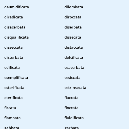
deumidificata
dilombata
diradicata
diroccata
disacerbata
diserbata
disqualificata
dissecata
disseccata
distaccata
disturbata
dolcificata
edificata
esacerbata
esemplificata
essiccata
esterificata
estrinsecata
eterificata
fiaccata
ficcata
fioccata
flambata
fluidificata
gabbata
garbata