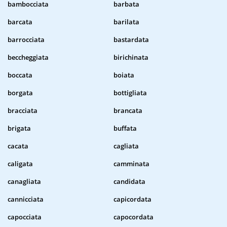
bambocciata
barbata
barcata
barilata
barrocciata
bastardata
beccheggiata
birichinata
boccata
boiata
borgata
bottigliata
bracciata
brancata
brigata
buffata
cacata
cagliata
caligata
camminata
canagliata
candidata
cannicciata
capicordata
capocciata
capocordata