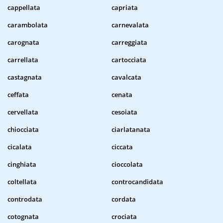
cappellata
capriata
carambolata
carnevalata
carognata
carreggiata
carrellata
cartocciata
castagnata
cavalcata
ceffata
cenata
cervellata
cesoiata
chiocciata
ciarlatanata
cicalata
ciccata
cinghiata
cioccolata
coltellata
controcandidata
controdata
cordata
cotognata
crociata