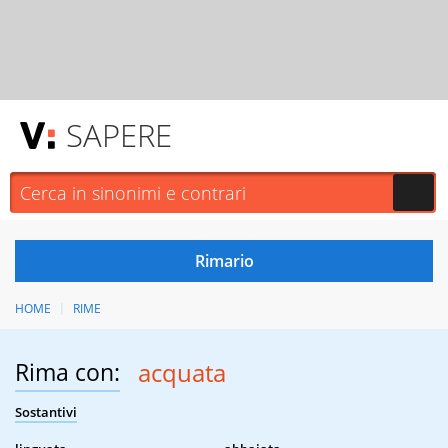
SAPERE
HOME
RIME
Rima con:
acquata
Sostantivi