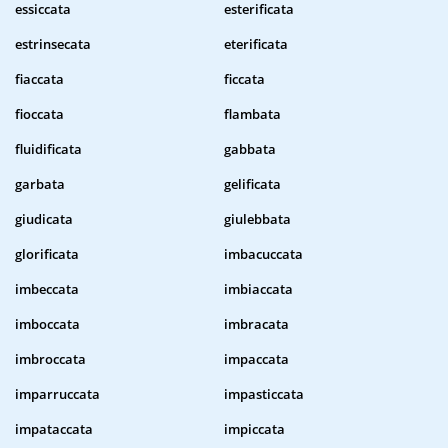
essiccata
esterificata
estrinsecata
eterificata
fiaccata
ficcata
fioccata
flambata
fluidificata
gabbata
garbata
gelificata
giudicata
giulebbata
glorificata
imbacuccata
imbeccata
imbiaccata
imboccata
imbracata
imbroccata
impaccata
imparruccata
impasticcata
impataccata
impiccata