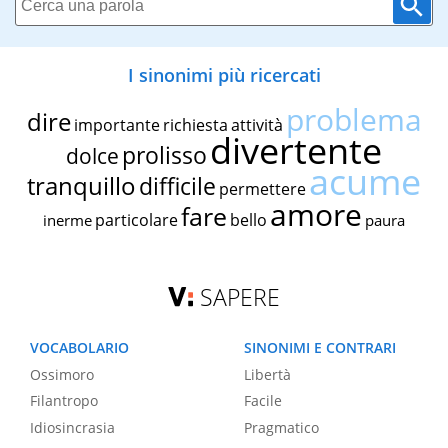
I sinonimi più ricercati
problema
dire
importante
richiesta
attività
divertente
prolisso
dolce
acume
tranquillo
difficile
permettere
amore
fare
particolare
bello
inerme
paura
SAPERE
VOCABOLARIO
SINONIMI E CONTRARI
Ossimoro
Libertà
Filantropo
Facile
Idiosincrasia
Pragmatico