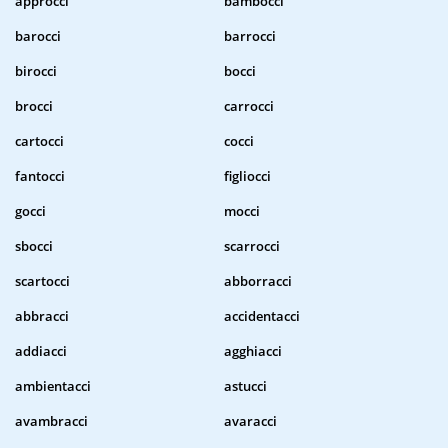
approcci
bambocci
barocci
barrocci
birocci
bocci
brocci
carrocci
cartocci
cocci
fantocci
figliocci
gocci
mocci
sbocci
scarrocci
scartocci
abborracci
abbracci
accidentacci
addiacci
agghiacci
ambientacci
astucci
avambracci
avaracci