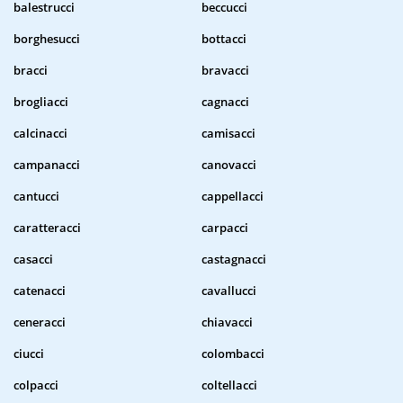
balestrucci
beccucci
borghesucci
bottacci
bracci
bravacci
brogliacci
cagnacci
calcinacci
camisacci
campanacci
canovacci
cantucci
cappellacci
caratteracci
carpacci
casacci
castagnacci
catenacci
cavallucci
ceneracci
chiavacci
ciucci
colombacci
colpacci
coltellacci