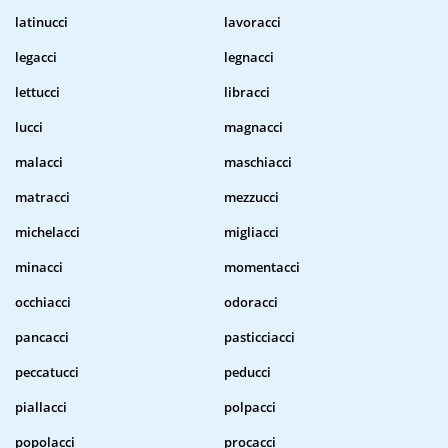
latinucci
lavoracci
legacci
legnacci
lettucci
libracci
lucci
magnacci
malacci
maschiacci
matracci
mezzucci
michelacci
migliacci
minacci
momentacci
occhiacci
odoracci
pancacci
pasticciacci
peccatucci
peducci
piallacci
polpacci
popolacci
procacci