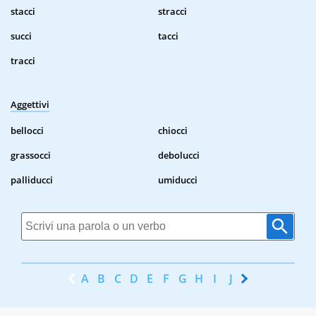
stacci
stracci
succi
tacci
tracci
Aggettivi
bellocci
chiocci
grassocci
debolucci
palliducci
umiducci
A
B
C
D
E
F
G
H
I
J
K
L
M
N