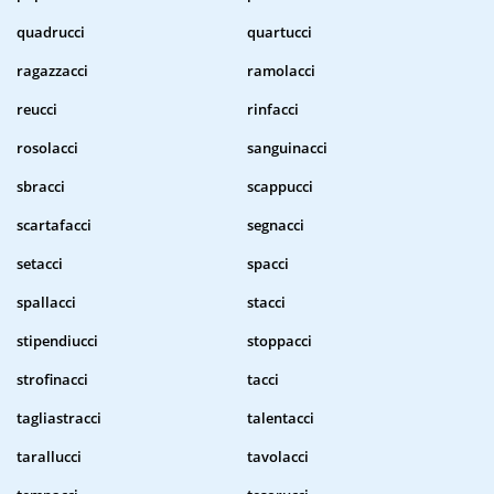
quadrucci
quartucci
ragazzacci
ramolacci
reucci
rinfacci
rosolacci
sanguinacci
sbracci
scappucci
scartafacci
segnacci
setacci
spacci
spallacci
stacci
stipendiucci
stoppacci
strofinacci
tacci
tagliastracci
talentacci
tarallucci
tavolacci