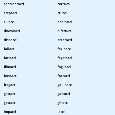
controbracci
corrucci
crepacci
crucci
culacci
debitucci
diavolacci
difettucci
dispacci
erroracci
fallacci
farinacci
fattacci
fegatacci
filmacci
fogliacci
fondacci
forcacci
fregacci
gallinacci
gattacci
gattucci
gestacci
ghiacci
impacci
lacci