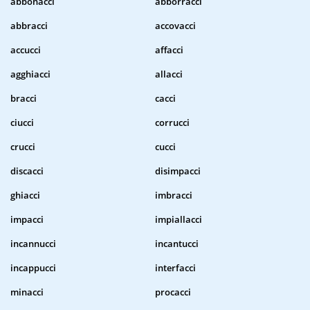
abbonacci
abborracci
abbracci
accovacci
accucci
affacci
agghiacci
allacci
bracci
cacci
ciucci
corrucci
crucci
cucci
discacci
disimpacci
ghiacci
imbracci
impacci
impiallacci
incannucci
incantucci
incappucci
interfacci
minacci
procacci