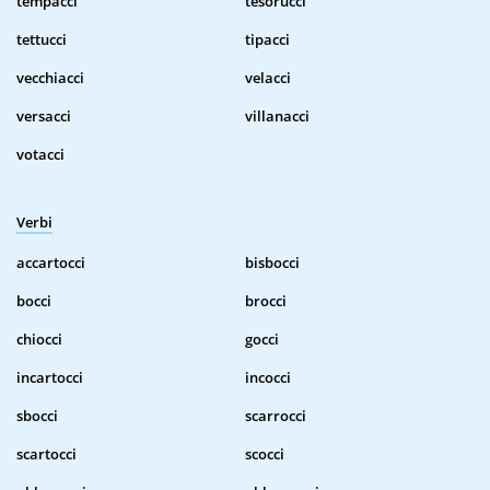
tempacci
tesorucci
tettucci
tipacci
vecchiacci
velacci
versacci
villanacci
votacci
Verbi
accartocci
bisbocci
bocci
brocci
chiocci
gocci
incartocci
incocci
sbocci
scarrocci
scartocci
scocci