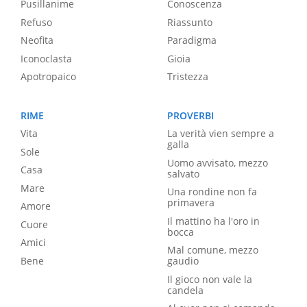
Pusillanime
Conoscenza
Refuso
Riassunto
Neofita
Paradigma
Iconoclasta
Gioia
Apotropaico
Tristezza
RIME
PROVERBI
Vita
La verità vien sempre a
galla
Sole
Uomo avvisato, mezzo
Casa
salvato
Mare
Una rondine non fa
primavera
Amore
Il mattino ha l'oro in
Cuore
bocca
Amici
Mal comune, mezzo
Bene
gaudio
Il gioco non vale la
candela