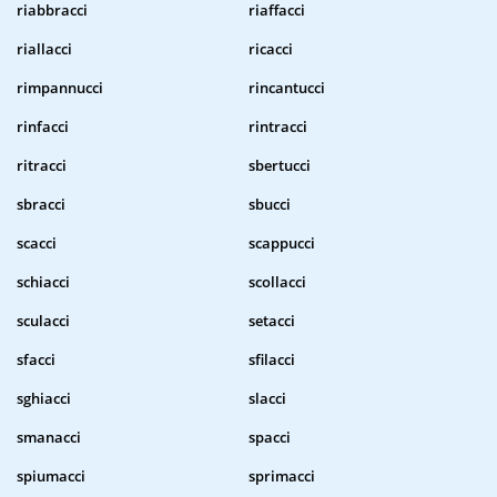
riabbracci
riaffacci
riallacci
ricacci
rimpannucci
rincantucci
rinfacci
rintracci
ritracci
sbertucci
sbracci
sbucci
scacci
scappucci
schiacci
scollacci
sculacci
setacci
sfacci
sfilacci
sghiacci
slacci
smanacci
spacci
spiumacci
sprimacci