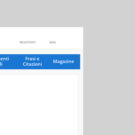
REGISTRATI
MAIL
enti
Frasi e
Magazine
li
Citazioni