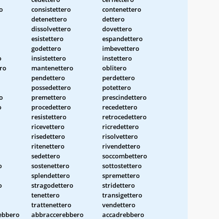
o
consistettero
contenettero
detenettero
dettero
dissolvettero
dovettero
esistettero
espandettero
godettero
imbevettero
o
insistettero
instettero
ero
mantenettero
oblitero
pendettero
perdettero
possedettero
potettero
o
premettero
prescindettero
o
procedettero
recedettero
resistettero
retrocedettero
ricevettero
ricredettero
risedettero
risolvettero
ritenettero
rivendettero
sedettero
soccombettero
o
sostenettero
sottostettero
splendettero
spremettero
o
stragodettero
stridettero
tenettero
transigettero
trattenettero
vendettero
ebbero
abbraccerebbero
accadrebbero