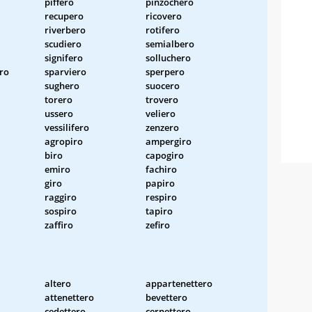
piffero
pinzochero
recupero
ricovero
riverbero
rotifero
scudiero
semialbero
signifero
solluchero
ro
sparviero
sperpero
sughero
suocero
torero
trovero
ussero
veliero
vessilifero
zenzero
agropiro
ampergiro
biro
capogiro
emiro
fachiro
giro
papiro
raggiro
respiro
sospiro
tapiro
zaffiro
zefiro
altero
appartenettero
attenettero
bevettero
cedettero
cernettero