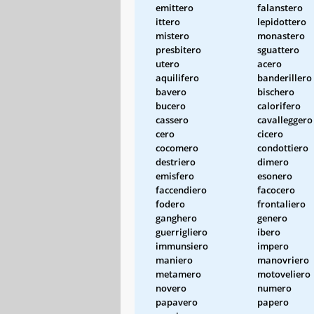
emittero
falanstero
ittero
lepidottero
mistero
monastero
presbitero
sguattero
utero
acero
aquilifero
banderillero
bavero
bischero
bucero
calorifero
cassero
cavalleggero
cero
cicero
cocomero
condottiero
destriero
dimero
emisfero
esonero
faccendiero
facocero
fodero
frontaliero
ganghero
genero
guerrigliero
ibero
immunsiero
impero
maniero
manovriero
metamero
motoveliero
novero
numero
papavero
papero