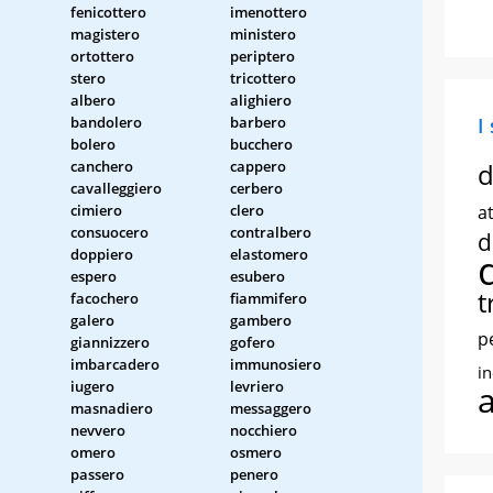
fenicottero
imenottero
magistero
ministero
ortottero
periptero
stero
tricottero
albero
alighiero
bandolero
barbero
I
bolero
bucchero
canchero
cappero
d
cavalleggiero
cerbero
cimiero
clero
at
consuocero
contralbero
d
doppiero
elastomero
espero
esubero
t
facochero
fiammifero
galero
gambero
p
giannizzero
gofero
imbarcadero
immunosiero
i
iugero
levriero
masnadiero
messaggero
nevvero
nocchiero
omero
osmero
passero
penero