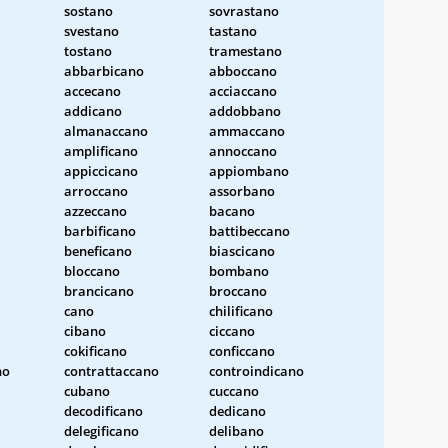
sostano
sovrastano
svestano
tastano
tostano
tramestano
abbarbicano
abboccano
accecano
acciaccano
addicano
addobbano
almanaccano
ammaccano
amplificano
annoccano
appiccicano
appiombano
arroccano
assorbano
azzeccano
bacano
barbificano
battibeccano
beneficano
biascicano
bloccano
bombano
brancicano
broccano
cano
chilificano
cibano
ciccano
cokificano
conficcano
no
contrattaccano
controindicano
cubano
cuccano
decodificano
dedicano
delegificano
delibano