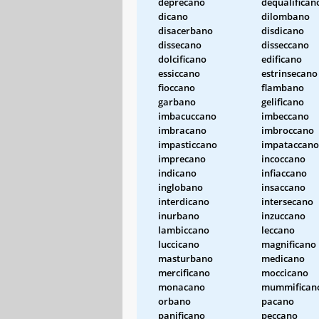
deprecano
dequalifican
dicano
dilombano
disacerbano
disdicano
dissecano
disseccano
dolcificano
edificano
essiccano
estrinsecano
fioccano
flambano
garbano
gelificano
imbacuccano
imbeccano
imbracano
imbroccano
impasticcano
impataccano
imprecano
incoccano
indicano
infiaccano
inglobano
insaccano
interdicano
intersecano
inurbano
inzuccano
lambiccano
leccano
luccicano
magnificano
masturbano
medicano
mercificano
moccicano
monacano
mummifican
orbano
pacano
panificano
peccano