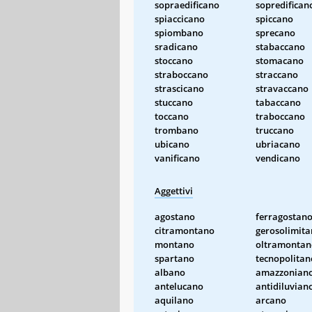
sopraedificano
sopredifican
spiaccicano
spiccano
spiombano
sprecano
sradicano
stabaccano
stoccano
stomacano
straboccano
straccano
strascicano
stravaccano
stuccano
tabaccano
toccano
traboccano
trombano
truccano
ubicano
ubriacano
vanificano
vendicano
Aggettivi
agostano
ferragostan
citramontano
gerosolimit
montano
oltramontan
spartano
tecnopolitan
albano
amazzonian
antelucano
antidiluvian
aquilano
arcano