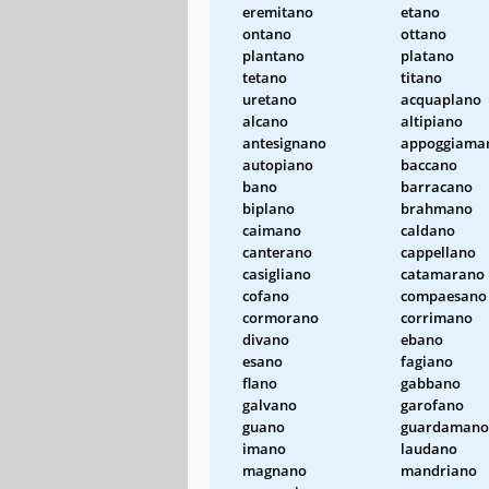
eremitano
etano
ontano
ottano
plantano
platano
tetano
titano
uretano
acquaplano
alcano
altipiano
antesignano
appoggiama
autopiano
baccano
bano
barracano
biplano
brahmano
caimano
caldano
canterano
cappellano
casigliano
catamarano
cofano
compaesano
cormorano
corrimano
divano
ebano
esano
fagiano
flano
gabbano
galvano
garofano
guano
guardamano
imano
laudano
magnano
mandriano