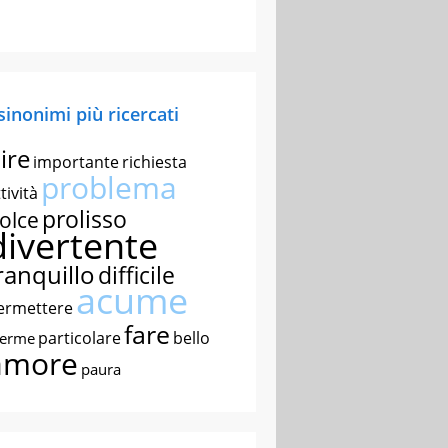
 sinonimi più ricercati
ire
importante
richiesta
problema
tività
prolisso
olce
divertente
ranquillo
difficile
acume
ermettere
fare
particolare
bello
nerme
amore
paura