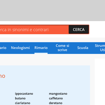
Come si
Strum
ario
Neologismi
Rimario
Scuola
scrive
Uti
no
ippocastano
mangostano
butano
caffetano
ciarlatano
deretano