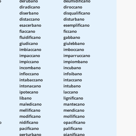
o
derubano
deumidificano
diradicano
diroccano
diserbano
disqualificano
distaccano
disturbano
esacerbano
esemplificano
fiaccano
ficcano
fluidificano
gabbano
giudicano
giulebbano
imbiaccano
imboccano
impaccano
imparruccano
impiccano
impiombano
incombano
incubano
infioccano
infoibano
intabaccano
intaccano
intonacano
intubano
ipotecano
laccano
libano
lignificano
maledicano
mantecano
mellificano
mendicano
modificano
mollificano
o
nidificano
opacificano
pacificano
palificano
perturbano
pianificano