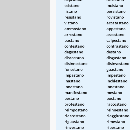
esistano
incistano
listano
persistano
resistano
rovistano
vistano
accatastano
ammostano
appestano
arrestano
assestano
bastano
calpestano
contestano
contrastano
degustano
destano
discostano
disgustano
disinnestano
disinvestano
funestano
guastano
impastano
impestano
inastano
inchiestano
innastano
innestano
manifestano
mestano
pestano
postano
protestano
raccostano
reimpostano
reinnestano
riaccostano
riaggiustano
riguastano
rimestano
rinvestano
ripestano