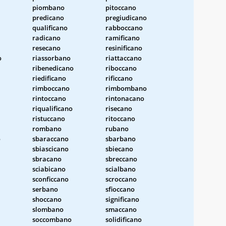
piombano
pitoccano
predicano
pregiudicano
qualificano
rabboccano
radicano
ramificano
resecano
resinificano
o
riassorbano
riattaccano
ribenedicano
riboccano
riedificano
rificcano
rimboccano
rimbombano
rintoccano
rintonacano
riqualificano
risecano
ristuccano
ritoccano
rombano
rubano
o
sbaraccano
sbarbano
sbiascicano
sbiecano
sbracano
sbreccano
sciabicano
scialbano
sconficcano
scroccano
serbano
sfioccano
shoccano
significano
slombano
smaccano
soccombano
solidificano