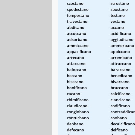
scostano
scrostano
spodestano
spostano
tempestano
testano
travestano
vestano
abdicano
accano
accoccano
acidificano
adsorbano
aggiudicano
ammiccano
ammorbano
appacificano
appiccano
arrecano
arrembano
attaccano
attraccano
baloccano
baraccano
beccano
benedicano
bisecano
bivaccano
bonificano
braccano
cacano
calcificano
chimificano
ciancicano
claudicano
codificano
conglobano
contraddica
conturbano
coobano
debbano
decalcificano
defecano
deificano