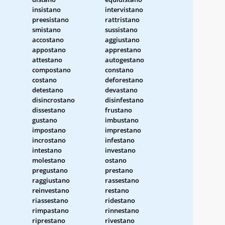
insistano
intervistano
preesistano
rattristano
smistano
sussistano
accostano
aggiustano
appostano
apprestano
attestano
autogestano
compostano
constano
costano
deforestano
detestano
devastano
disincrostano
disinfestano
dissestano
frustano
gustano
imbustano
impostano
imprestano
incrostano
infestano
intestano
investano
molestano
ostano
pregustano
prestano
raggiustano
rassestano
reinvestano
restano
riassestano
ridestano
rimpastano
rinnestano
riprestano
rivestano