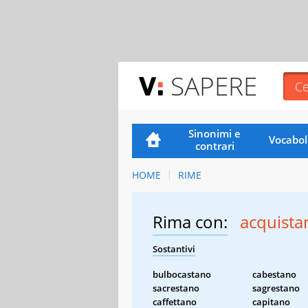
SAPERE
Sinonimi e
Vocabol
contrari
HOME
RIME
Rima con:
acquista
Sostantivi
bulbocastano
cabestano
sacrestano
sagrestano
caffettano
capitano