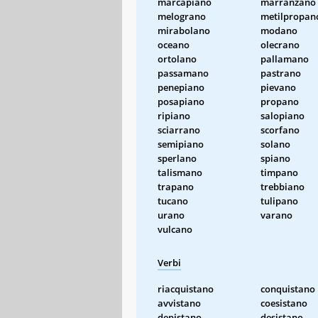
marcapiano
marranzano
melograno
metilpropan
mirabolano
modano
oceano
olecrano
ortolano
pallamano
passamano
pastrano
penepiano
pievano
posapiano
propano
ripiano
salopiano
sciarrano
scorfano
semipiano
solano
sperlano
spiano
talismano
timpano
trapano
trebbiano
tucano
tulipano
urano
varano
vulcano
Verbi
riacquistano
conquistano
avvistano
coesistano
depistano
desistano