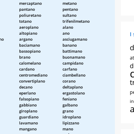
mercaptano
metano
pantano
pentano
poliuretano
sultano
totano
trifenilmetano
aeroplano
alano
altopiano
ano
I
no
argano
asciugamano
baciamano
banano
d
bassopiano
battimano
brano
buonamano
at
calomelano
campidano
d
cardano
carfano
centromediano
ciambellano
t
convertiplano
corano
decano
deltaplano
p
eperlano
ergastolano
falsopiano
feniano
i
gabbiano
galbano
giroplano
grano
guardiano
idroplano
lavamano
lipizzano
mangano
mano