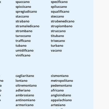
o
spaccano
specificano
spiccicano
spiluccano
spregiudicano
squalificano
staccano
steccano
strabano
strabenedicano
stramaledicano
strapiombano
strombano
struccano
taroccano
titubano
trafficano
trisecano
tubano
turbano
umidificano
vacano
vinificano
o
cagliaritano
cismontano
ano
lontano
metropolitano
o
oltremontano
pedemontano
o
adleriano
africano
o
ambrosiano
angloindiano
o
antinomiano
appalachiano
armoricano
artesiano