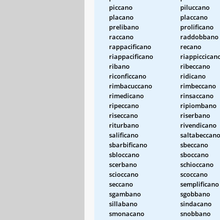
piccano
piluccano
placano
placcano
prelibano
prolificano
raccano
raddobbano
rappacificano
recano
riappacificano
riappiccican
ribano
ribeccano
riconficcano
ridicano
rimbacuccano
rimbeccano
rimedicano
rinsaccano
ripeccano
ripiombano
riseccano
riserbano
riturbano
rivendicano
salificano
saltabeccan
sbarbificano
sbeccano
sbloccano
sboccano
scerbano
schioccano
scioccano
scoccano
seccano
semplificano
sgambano
sgobbano
sillabano
sindacano
smonacano
snobbano