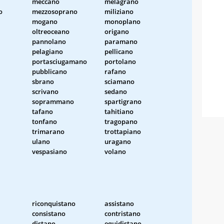
meccano
melagrano
o
mezzosoprano
miliziano
mogano
monoplano
oltreoceano
origano
pannolano
paramano
pelagiano
pellicano
portasciugamano
portolano
pubblicano
rafano
sbrano
sciamano
scrivano
sedano
soprammano
spartigrano
tafano
tahitiano
tonfano
tragopano
trimarano
trottapiano
ulano
uragano
vespasiano
volano
riconquistano
assistano
consistano
contristano
distano
equidistano