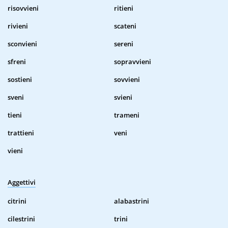
risovvieni
ritieni
rivieni
scateni
sconvieni
sereni
sfreni
sopravvieni
sostieni
sovvieni
sveni
svieni
tieni
trameni
trattieni
veni
vieni
Aggettivi
citrini
alabastrini
cilestrini
trini