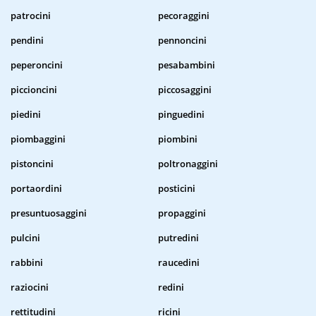
patrocini
pecoraggini
pendini
pennoncini
peperoncini
pesabambini
piccioncini
piccosaggini
piedini
pinguedini
piombaggini
piombini
pistoncini
poltronaggini
portaordini
posticini
presuntuosaggini
propaggini
pulcini
putredini
rabbini
raucedini
raziocini
redini
rettitudini
ricini