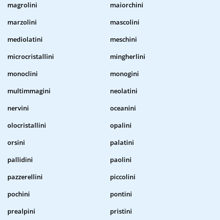
magrolini
maiorchini
marzolini
mascolini
mediolatini
meschini
microcristallini
mingherlini
monoclini
monogini
multimmagini
neolatini
nervini
oceanini
olocristallini
opalini
orsini
palatini
pallidini
paolini
pazzerellini
piccolini
pochini
pontini
prealpini
pristini