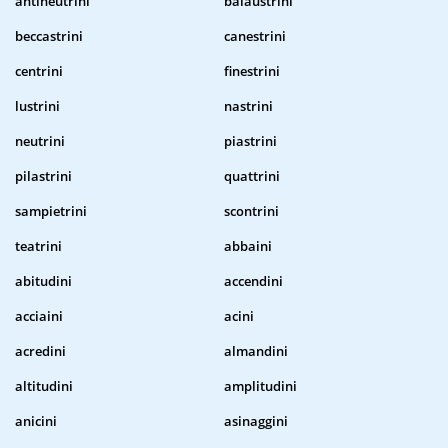
antineutrini
balaustrini
beccastrini
canestrini
centrini
finestrini
lustrini
nastrini
neutrini
piastrini
pilastrini
quattrini
sampietrini
scontrini
teatrini
abbaini
abitudini
accendini
acciaini
acini
acredini
almandini
altitudini
amplitudini
anicini
asinaggini