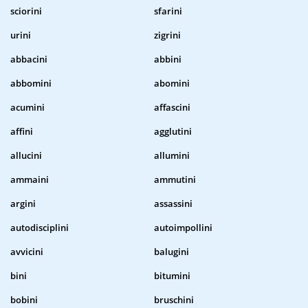
sciorini
sfarini
urini
zigrini
abbacini
abbini
abbomini
abomini
acumini
affascini
affini
agglutini
allucini
allumini
ammaini
ammutini
argini
assassini
autodisciplini
autoimpollini
avvicini
balugini
bini
bitumini
bobini
bruschini