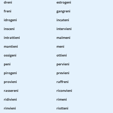
dreni
estrogeni
freni
gangreni
idrogeni
incateni
insceni
intervieni
intrattieni
malmeni
mantieni
meni
ossigeni
ottieni
peni
pervieni
pirogeni
previeni
provieni
raffreni
rassereni
riconvieni
ridivieni
rimeni
rinvieni
riotteni