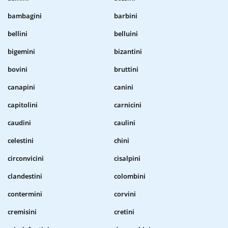
bambagini
barbini
bellini
belluini
bigemini
bizantini
bovini
bruttini
canapini
canini
capitolini
carnicini
caudini
caulini
celestini
chini
circonvicini
cisalpini
clandestini
colombini
contermini
corvini
cremisini
cretini