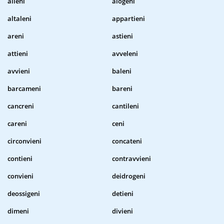
alleni
alogeni
altaleni
appartieni
areni
astieni
attieni
avveleni
avvieni
baleni
barcameni
bareni
cancreni
cantileni
careni
ceni
circonvieni
concateni
contieni
contravvieni
convieni
deidrogeni
deossigeni
detieni
dimeni
divieni