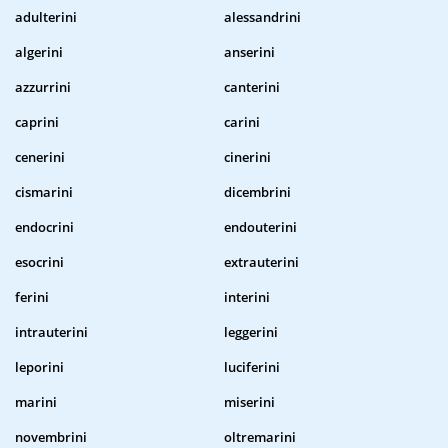
adulterini
alessandrini
algerini
anserini
azzurrini
canterini
caprini
carini
cenerini
cinerini
cismarini
dicembrini
endocrini
endouterini
esocrini
extrauterini
ferini
interini
intrauterini
leggerini
leporini
luciferini
marini
miserini
novembrini
oltremarini