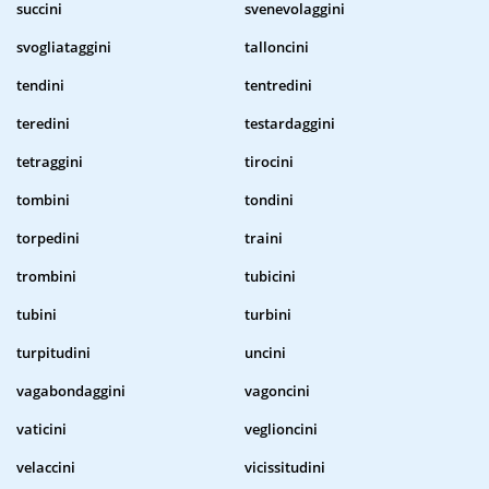
succini
svenevolaggini
svogliataggini
talloncini
tendini
tentredini
teredini
testardaggini
tetraggini
tirocini
tombini
tondini
torpedini
traini
trombini
tubicini
tubini
turbini
turpitudini
uncini
vagabondaggini
vagoncini
vaticini
veglioncini
velaccini
vicissitudini