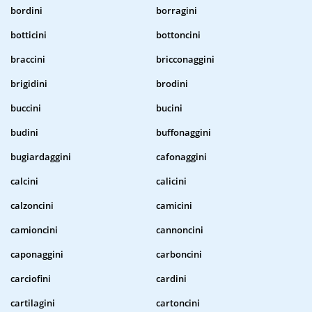
bordini
borragini
botticini
bottoncini
braccini
bricconaggini
brigidini
brodini
buccini
bucini
budini
buffonaggini
bugiardaggini
cafonaggini
calcini
calicini
calzoncini
camicini
camioncini
cannoncini
caponaggini
carboncini
carciofini
cardini
cartilagini
cartoncini