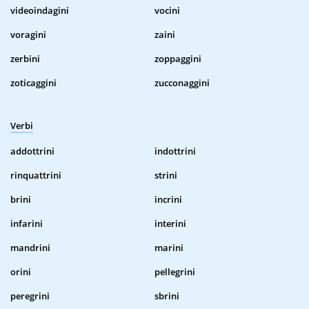
videoindagini
vocini
voragini
zaini
zerbini
zoppaggini
zoticaggini
zucconaggini
Verbi
addottrini
indottrini
rinquattrini
strini
brini
incrini
infarini
interini
mandrini
marini
orini
pellegrini
peregrini
sbrini