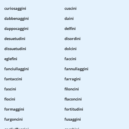
curiosaggini
cuscini
dabbenaggini
daini
dappocaggini
delfini
desuetudini
disordini
dissuetudini
dolcini
eglefini
faccini
fanciullaggini
fannullaggini
fantaccini
farragini
fascini
filoncini
fiocini
flaconcini
formaggini
fortitudini
furgoncini
fusaggini