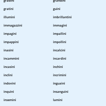
gradini
grandini
gratini
guini
illumini
imbrillantini
immagazzini
immagini
impagini
impallini
impappini
impollini
inasini
incalcini
incammini
incardini
incasini
inchini
inclini
incrimini
indovini
inguaini
inquini
insanguini
insemini
lamini