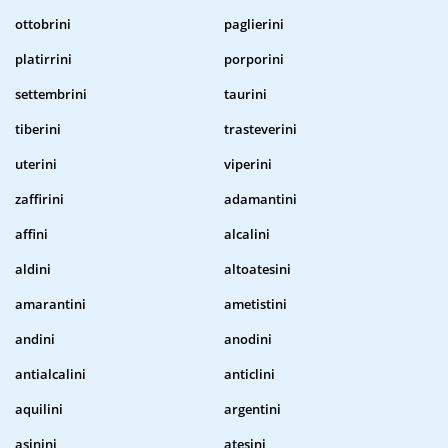
ottobrini
paglierini
platirrini
porporini
settembrini
taurini
tiberini
trasteverini
uterini
viperini
zaffirini
adamantini
affini
alcalini
aldini
altoatesini
amarantini
ametistini
andini
anodini
antialcalini
anticlini
aquilini
argentini
asinini
atesini