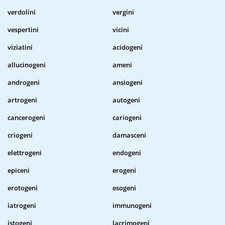
verdolini
vergini
vespertini
vicini
viziatini
acidogeni
allucinogeni
ameni
androgeni
ansiogeni
artrogeni
autogeni
cancerogeni
cariogeni
criogeni
damasceni
elettrogeni
endogeni
epiceni
erogeni
erotogeni
esogeni
iatrogeni
immunogeni
istogeni
lacrimogeni