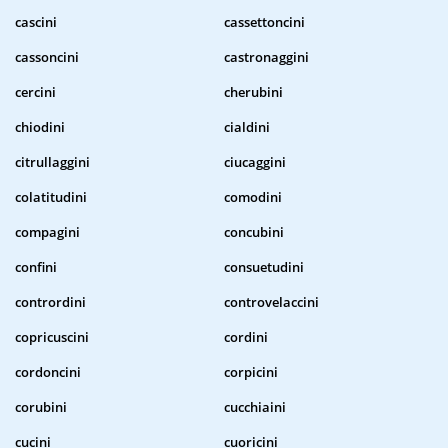
cascini
cassettoncini
cassoncini
castronaggini
cercini
cherubini
chiodini
cialdini
citrullaggini
ciucaggini
colatitudini
comodini
compagini
concubini
confini
consuetudini
contrordini
controvelaccini
copricuscini
cordini
cordoncini
corpicini
corubini
cucchiaini
cucini
cuoricini