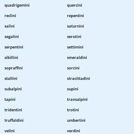
quadrigemini
quercini
reclini
repentini
salini
saturnini
segalini
serotini
serpentini
settimini
sibillini
smeraldini
sopraffini
sorcini
stallini
stracittadini
subalpini
supini
tapini
transalpini
tridentini
trotini
truffaldini
umbertini
velini
verdini