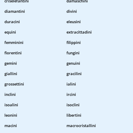
criselefantini
damaschini
diamantini
divini
duracini
eleusini
equini
extracittadini
femminini
filippini
fiorentini
fungini
gemini
genuini
giallini
gracilini
grossettini
ialini
inclini
ircini
isoalini
isoclini
leonini
libertini
macini
macrocristallini