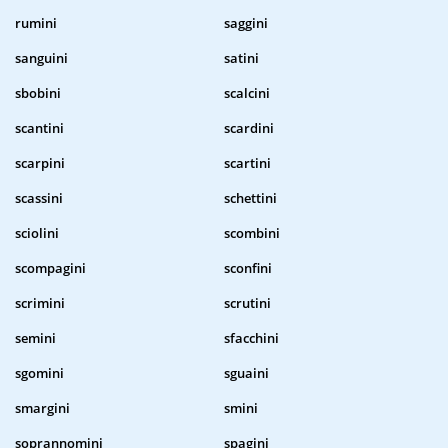
rumini
saggini
sanguini
satini
sbobini
scalcini
scantini
scardini
scarpini
scartini
scassini
schettini
sciolini
scombini
scompagini
sconfini
scrimini
scrutini
semini
sfacchini
sgomini
sguaini
smargini
smini
soprannomini
spagini