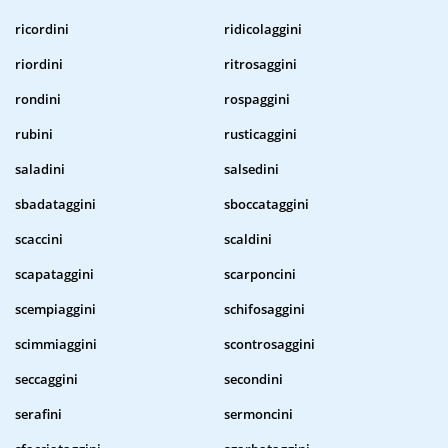
ricordini
ridicolaggini
riordini
ritrosaggini
rondini
rospaggini
rubini
rusticaggini
saladini
salsedini
sbadataggini
sboccataggini
scaccini
scaldini
scapataggini
scarponcini
scempiaggini
schifosaggini
scimmiaggini
scontrosaggini
seccaggini
secondini
serafini
sermoncini