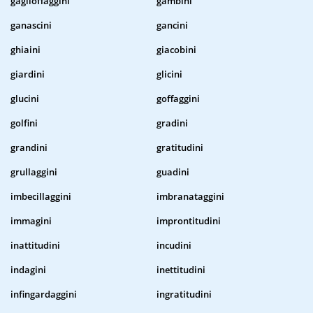
gaglioffaggini
gambini
ganascini
gancini
ghiaini
giacobini
giardini
glicini
glucini
goffaggini
golfini
gradini
grandini
gratitudini
grullaggini
guadini
imbecillaggini
imbranataggini
immagini
improntitudini
inattitudini
incudini
indagini
inettitudini
infingardaggini
ingratitudini