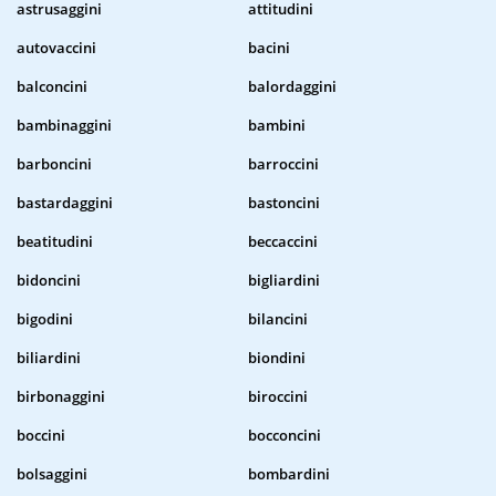
astrusaggini
attitudini
autovaccini
bacini
balconcini
balordaggini
bambinaggini
bambini
barboncini
barroccini
bastardaggini
bastoncini
beatitudini
beccaccini
bidoncini
bigliardini
bigodini
bilancini
biliardini
biondini
birbonaggini
biroccini
boccini
bocconcini
bolsaggini
bombardini