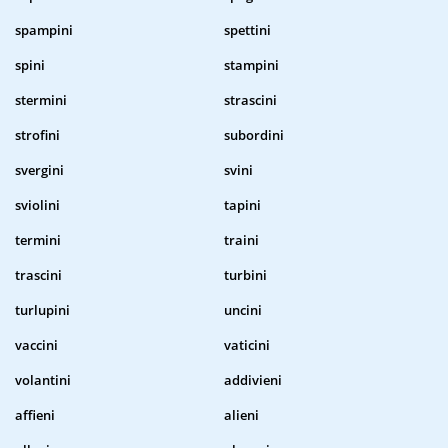
spampini
spettini
spini
stampini
stermini
strascini
strofini
subordini
svergini
svini
sviolini
tapini
termini
traini
trascini
turbini
turlupini
uncini
vaccini
vaticini
volantini
addivieni
affieni
alieni