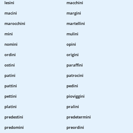
lesini
macchini
macini
margini
marocchini
martellini
mini
mulini
nomini
opini
ordini
origini
ostini
paraffini
patini
patrocini
pattini
pedini
pettini
pioviggini
platini
pralini
predestini
predetermini
predomini
preordini