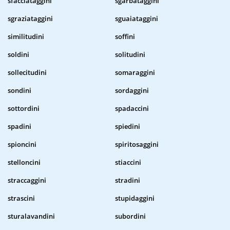
sfacciataggini
sgarbataggini
sgraziataggini
sguaiataggini
similitudini
soffini
soldini
solitudini
sollecitudini
somaraggini
sondini
sordaggini
sottordini
spadaccini
spadini
spiedini
spioncini
spiritosaggini
stelloncini
stiaccini
straccaggini
stradini
strascini
stupidaggini
sturalavandini
subordini