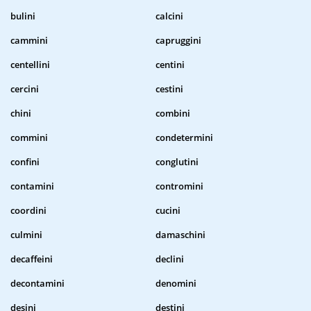
bulini
calcini
cammini
capruggini
centellini
centini
cercini
cestini
chini
combini
commini
condetermini
confini
conglutini
contamini
contromini
coordini
cucini
culmini
damaschini
decaffeini
declini
decontamini
denomini
desini
destini