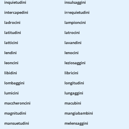
inquietudini
insulsaggini
intercapedini
irrequietudini
ladrocini
lampioncini
latitudini
latrocini
latticini
lavandini
lendini
lenocini
leoncini
leziosaggini
libidini
libricini
lombaggini
longitudini
lumicini
lungaggini
maccheroncini
macubini
magnitudini
mangiabambini
mansuetudini
melensaggini