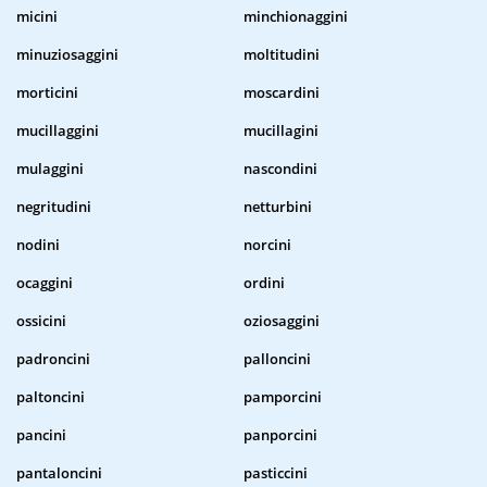
micini
minchionaggini
minuziosaggini
moltitudini
morticini
moscardini
mucillaggini
mucillagini
mulaggini
nascondini
negritudini
netturbini
nodini
norcini
ocaggini
ordini
ossicini
oziosaggini
padroncini
palloncini
paltoncini
pamporcini
pancini
panporcini
pantaloncini
pasticcini