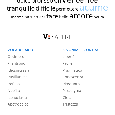
prolisso
dolce
acume
tranquillo
difficile
permettere
amore
fare
particolare
bello
inerme
paura
SAPERE
VOCABOLARIO
SINONIMI E CONTRARI
Ossimoro
Libertà
Filantropo
Facile
Idiosincrasia
Pragmatico
Pusillanime
Conoscenza
Refuso
Riassunto
Neofita
Paradigma
Iconoclasta
Gioia
Apotropaico
Tristezza