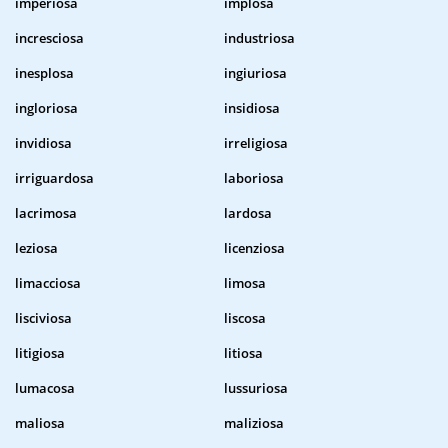
imperiosa
implosa
incresciosa
industriosa
inesplosa
ingiuriosa
ingloriosa
insidiosa
invidiosa
irreligiosa
irriguardosa
laboriosa
lacrimosa
lardosa
leziosa
licenziosa
limacciosa
limosa
lisciviosa
liscosa
litigiosa
litiosa
lumacosa
lussuriosa
maliosa
maliziosa