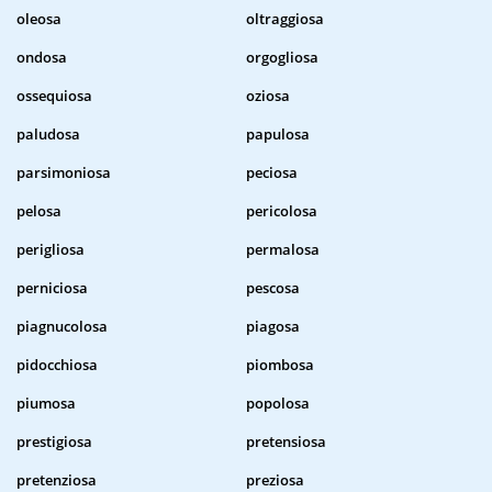
oleosa
oltraggiosa
ondosa
orgogliosa
ossequiosa
oziosa
paludosa
papulosa
parsimoniosa
peciosa
pelosa
pericolosa
perigliosa
permalosa
perniciosa
pescosa
piagnucolosa
piagosa
pidocchiosa
piombosa
piumosa
popolosa
prestigiosa
pretensiosa
pretenziosa
preziosa