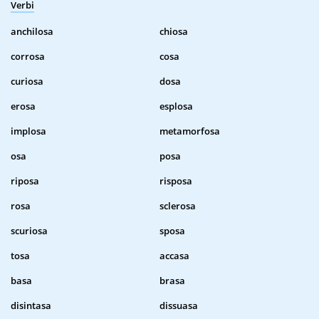
Verbi
anchilosa
chiosa
corrosa
cosa
curiosa
dosa
erosa
esplosa
implosa
metamorfosa
osa
posa
riposa
risposa
rosa
sclerosa
scuriosa
sposa
tosa
accasa
basa
brasa
disintasa
dissuasa