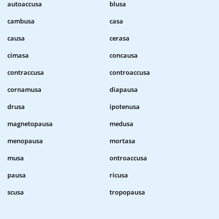
autoaccusa
blusa
cambusa
casa
causa
cerasa
cimasa
concausa
contraccusa
controaccusa
cornamusa
diapausa
drusa
ipotenusa
magnetopausa
medusa
menopausa
mortasa
musa
ontroaccusa
pausa
ricusa
scusa
tropopausa