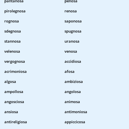
pantanosa
penosa
pirolegnosa
renosa
rognosa
saponosa
sdegnosa
spugnosa
stannosa
uranosa
velenosa
venosa
vergognosa
accidiosa
acrimoniosa
afosa
algosa
ambiziosa
ampollosa
angolosa
angosciosa
animosa
ansiosa
antimoniosa
antireligiosa
appiccicosa