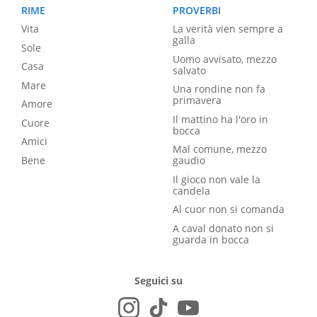
RIME
PROVERBI
Vita
La verità vien sempre a
galla
Sole
Uomo avvisato, mezzo
Casa
salvato
Mare
Una rondine non fa
primavera
Amore
Il mattino ha l'oro in
Cuore
bocca
Amici
Mal comune, mezzo
Bene
gaudio
Il gioco non vale la
candela
Al cuor non si comanda
A caval donato non si
guarda in bocca
Seguici su