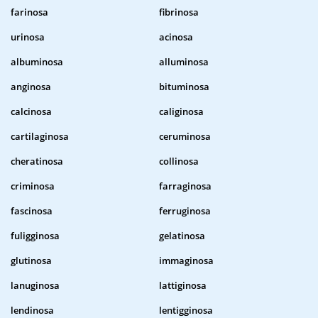
farinosa
fibrinosa
urinosa
acinosa
albuminosa
alluminosa
anginosa
bituminosa
calcinosa
caliginosa
cartilaginosa
ceruminosa
cheratinosa
collinosa
criminosa
farraginosa
fascinosa
ferruginosa
fuligginosa
gelatinosa
glutinosa
immaginosa
lanuginosa
lattiginosa
lendinosa
lentigginosa