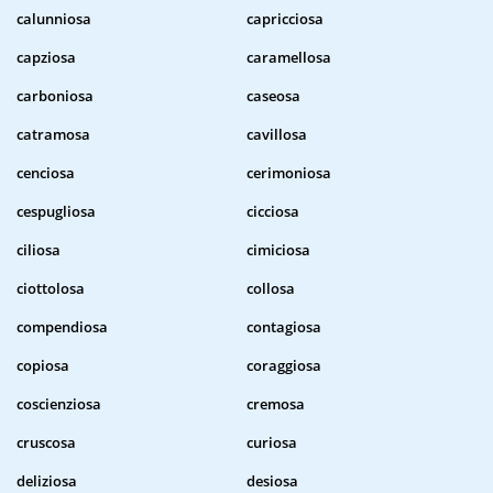
calunniosa
capricciosa
capziosa
caramellosa
carboniosa
caseosa
catramosa
cavillosa
cenciosa
cerimoniosa
cespugliosa
cicciosa
ciliosa
cimiciosa
ciottolosa
collosa
compendiosa
contagiosa
copiosa
coraggiosa
coscienziosa
cremosa
cruscosa
curiosa
deliziosa
desiosa