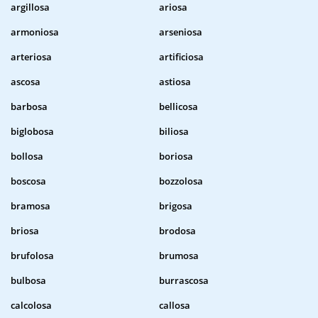
argillosa
ariosa
armoniosa
arseniosa
arteriosa
artificiosa
ascosa
astiosa
barbosa
bellicosa
biglobosa
biliosa
bollosa
boriosa
boscosa
bozzolosa
bramosa
brigosa
briosa
brodosa
brufolosa
brumosa
bulbosa
burrascosa
calcolosa
callosa