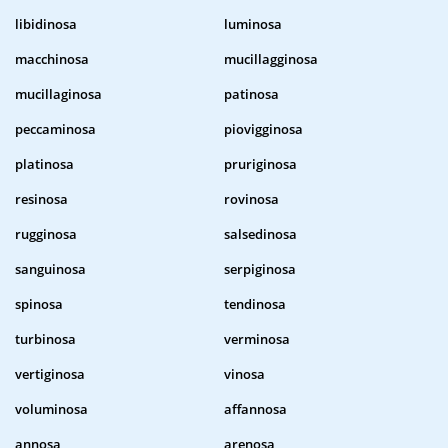
libidinosa
luminosa
macchinosa
mucillagginosa
mucillaginosa
patinosa
peccaminosa
piovigginosa
platinosa
pruriginosa
resinosa
rovinosa
rugginosa
salsedinosa
sanguinosa
serpiginosa
spinosa
tendinosa
turbinosa
verminosa
vertiginosa
vinosa
voluminosa
affannosa
annosa
arenosa