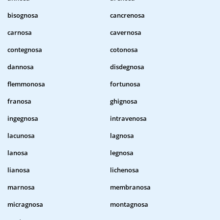
bisognosa
cancrenosa
carnosa
cavernosa
contegnosa
cotonosa
dannosa
disdegnosa
flemmonosa
fortunosa
franosa
ghignosa
ingegnosa
intravenosa
lacunosa
lagnosa
lanosa
legnosa
lianosa
lichenosa
marnosa
membranosa
micragnosa
montagnosa