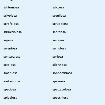
schiumosa
sciccosa
scivolosa
scogliosa
scrofolosa
scrupolosa
sdrucciolosa
sediziosa
segosa
selciosa
seleniosa
semolosa
sentenziosa
seriosa
setolosa
silenziosa
smaniosa
sonnacchiosa
sostanziosa
spaziosa
speciosa
spettacolosa
spigolosa
spocchiosa