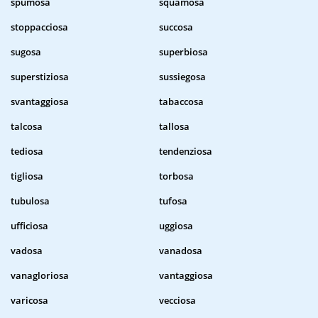
spumosa
squamosa
stoppacciosa
succosa
sugosa
superbiosa
superstiziosa
sussiegosa
svantaggiosa
tabaccosa
talcosa
tallosa
tediosa
tendenziosa
tigliosa
torbosa
tubulosa
tufosa
ufficiosa
uggiosa
vadosa
vanadosa
vanagloriosa
vantaggiosa
varicosa
vecciosa