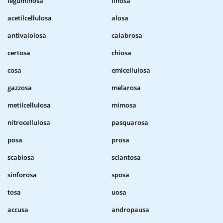
leguminosa
linosa
acetilcellulosa
alosa
antivaiolosa
calabrosa
certosa
chiosa
cosa
emicellulosa
gazzosa
melarosa
metilcellulosa
mimosa
nitrocellulosa
pasquarosa
posa
prosa
scabiosa
sciantosa
sinforosa
sposa
tosa
uosa
accusa
andropausa