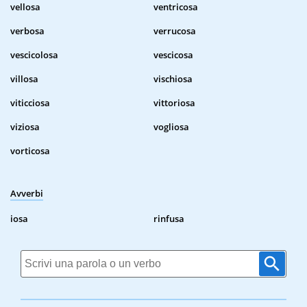
vellosa
ventricosa
verbosa
verrucosa
vescicolosa
vescicosa
villosa
vischiosa
viticciosa
vittoriosa
viziosa
vogliosa
vorticosa
Avverbi
iosa
rinfusa