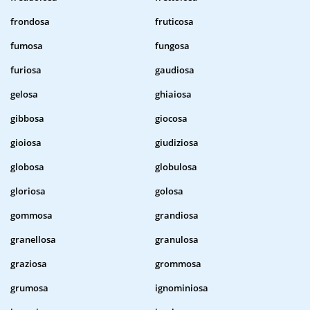
frondosa
fruticosa
fumosa
fungosa
furiosa
gaudiosa
gelosa
ghiaiosa
gibbosa
giocosa
gioiosa
giudiziosa
globosa
globulosa
gloriosa
golosa
gommosa
grandiosa
granellosa
granulosa
graziosa
grommosa
grumosa
ignominiosa