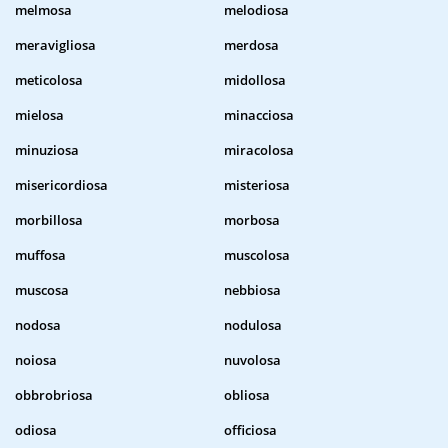
melmosa
melodiosa
meravigliosa
merdosa
meticolosa
midollosa
mielosa
minacciosa
minuziosa
miracolosa
misericordiosa
misteriosa
morbillosa
morbosa
muffosa
muscolosa
muscosa
nebbiosa
nodosa
nodulosa
noiosa
nuvolosa
obbrobriosa
obliosa
odiosa
officiosa