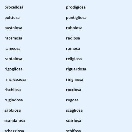
procellosa
prodigiosa
pulciosa
puntigliosa
pustolosa
rabbiosa
racemosa
radiosa
rameosa
ramosa
rantolosa
religiosa
rigogliosa
riguardosa
rincresciosa
ringhiosa
rischiosa
rocciosa
rugiadosa
rugosa
sabbiosa
scagliosa
scandalosa
scariosa
scheggiosa
schifosa