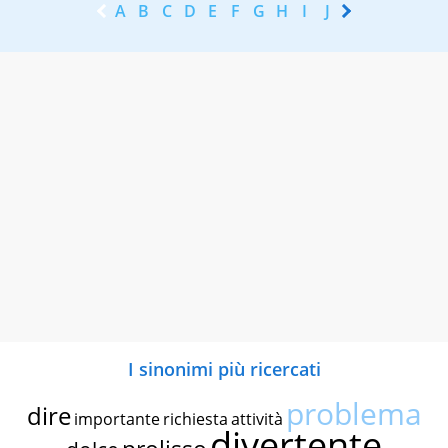
A
B
C
D
E
F
G
H
I
J
K
L
M
N
I sinonimi più ricercati
problema
dire
importante
richiesta
attività
divertente