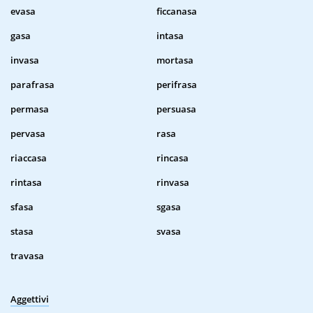
evasa
ficcanasa
gasa
intasa
invasa
mortasa
parafrasa
perifrasa
permasa
persuasa
pervasa
rasa
riaccasa
rincasa
rintasa
rinvasa
sfasa
sgasa
stasa
svasa
travasa
Aggettivi