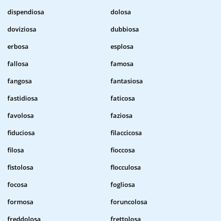
dispendiosa
dolosa
doviziosa
dubbiosa
erbosa
esplosa
fallosa
famosa
fangosa
fantasiosa
fastidiosa
faticosa
favolosa
faziosa
fiduciosa
filaccicosa
filosa
fioccosa
fistolosa
flocculosa
focosa
fogliosa
formosa
foruncolosa
freddolosa
frettolosa